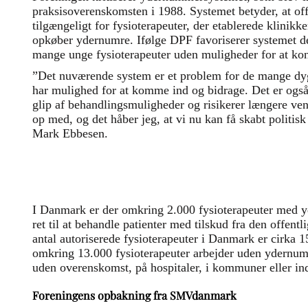
praksisoverenskomsten i 1988. Systemet betyder, at offe
tilgængeligt for fysioterapeuter, der etablerede klinikk
opkøber ydernumre. Ifølge DPF favoriserer systemet de
mange unge fysioterapeuter uden muligheder for at konk
”Det nuværende system er et problem for de mange dyg
har mulighed for at komme ind og bidrage. Det er også
glip af behandlingsmuligheder og risikerer længere vent
op med, og det håber jeg, at vi nu kan få skabt politis
Mark Ebbesen.
I Danmark er der omkring 2.000 fysioterapeuter med 
ret til at behandle patienter med tilskud fra den offent
antal autoriserede fysioterapeuter i Danmark er cirka 1
omkring 13.000 fysioterapeuter arbejder uden ydernumm
uden overenskomst, på hospitaler, i kommuner eller ind
Foreningens opbakning fra SMVdanmark