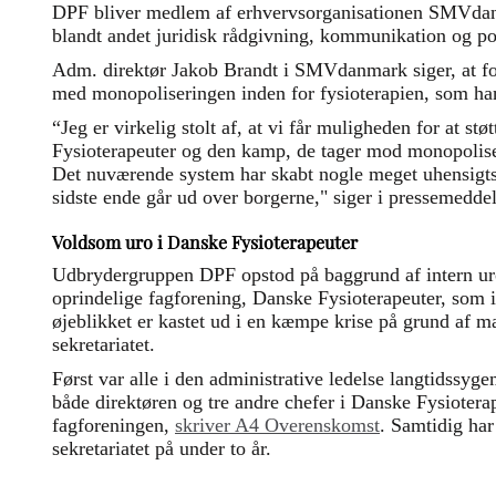
DPF bliver medlem af erhvervsorganisationen SMVdan
blandt andet juridisk rådgivning, kommunikation og pol
Adm. direktør Jakob Brandt i SMVdanmark siger, at fo
med monopoliseringen inden for fysioterapien, som ha
“Jeg er virkelig stolt af, at vi får muligheden for at st
Fysioterapeuter og den kamp, de tager mod monopoliser
Det nuværende system har skabt nogle meget uhensigts
sidste ende går ud over borgerne," siger i pressemeddel
Voldsom uro i Danske Fysioterapeuter
Udbrydergruppen DPF opstod på baggrund af intern ur
oprindelige fagforening, Danske Fysioterapeuter, som
øjeblikket er kastet ud i en kæmpe krise på grund af m
sekretariatet.
Først var alle i den administrative ledelse langtidssyge
både direktøren og tre andre chefer i Danske Fysioterap
fagforeningen,
skriver A4 Overenskomst
. Samtidig har
sekretariatet på under to år.