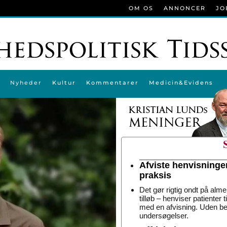
OM OS
ANNONCER
JO
Nyheder
Kultur
Kommentarer
Medicin&Evidens
Afviste henvisninge
praksis
Det gør rigtig ondt på alme
tilløb – henviser patienter 
med en afvisning. Uden be
undersøgelser.