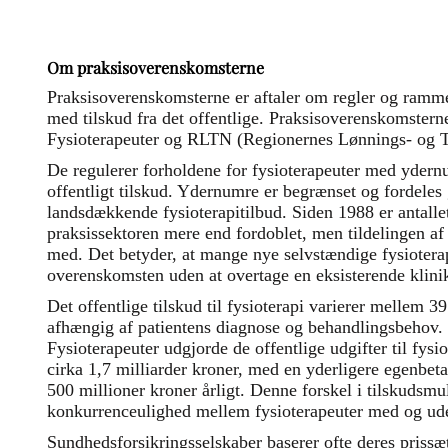
Om praksisoverenskomsterne
Praksisoverenskomsterne er aftaler om regler og ramme
med tilskud fra det offentlige. Praksisoverenskomster
Fysioterapeuter og RLTN (Regionernes Lønnings- og 
De regulerer forholdene for fysioterapeuter med ydern
offentligt tilskud. Ydernumre er begrænset og fordeles 
landsdækkende fysioterapitilbud. Siden 1988 er antallet
praksissektoren mere end fordoblet, men tildelingen af
med. Det betyder, at mange nye selvstændige fysioterap
overenskomsten uden at overtage en eksisterende kli
Det offentlige tilskud til fysioterapi varierer mellem 
afhængig af patientens diagnose og behandlingsbehov. 
Fysioterapeuter udgjorde de offentlige udgifter til fysi
cirka 1,7 milliarder kroner, med en yderligere egenbeta
500 millioner kroner årligt. Denne forskel i tilskudsm
konkurrenceulighed mellem fysioterapeuter med og u
Sundhedsforsikringsselskaber baserer ofte deres prissæ