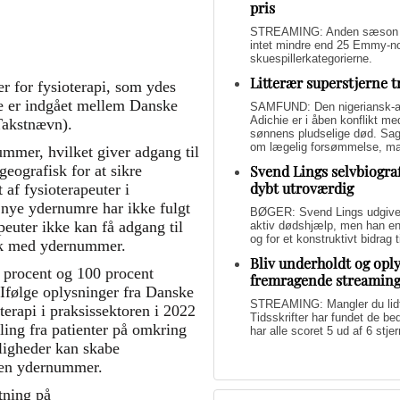
pris
STREAMING: Anden sæson af 
intet mindre end 25 Emmy-nom
skuespillerkategorierne.
Litterær superstjerne 
r for fysioterapi, som ydes
ne er indgået mellem Danske
SAMFUND: Den nigeriansk-a
Adichie er i åben konflikt me
Takstnævn).
sønnens pludselige død. Sage
om lægelig forsømmelse, mang
ummer, hvilket giver adgang til
Svend Lings selvbiograf
geografisk for at sikre
dybt utroværdig
 af fysioterapeuter i
 nye ydernumre har ikke fulgt
BØGER: Svend Lings udgiver 
euter ikke kan få adgang til
aktiv dødshjælp, men han end
og for et konstruktivt bidrag
nik med ydernummer.
Bliv underholdt og opl
39 procent og 100 procent
fremragende streamin
Ifølge oplysninger fra Danske
STREAMING: Mangler du lidt u
oterapi i praksissektoren i 2022
Tidsskrifter har fundet de b
ling fra patienter på omkring
har alle scoret 5 ud af 6 stjer
uligheder kan skabe
den ydernummer.
tning på