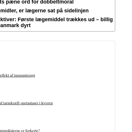
ets pæne ord for dobbeltmoral
idler, er lægerne sat på sidelinjen
tiver: Første lægemiddel trækkes ud – billig
Danmark dyrt
 effekt af immunterapi
f tarmkræft-metastaser i leveren
ningslinjerne er forkerte?