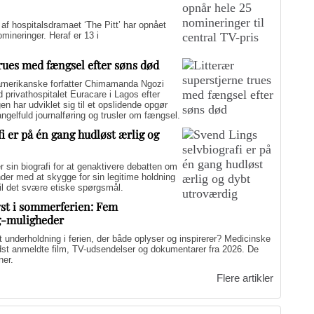
hospitalsdramaet ‘The Pitt’ har opnået
ineringer. Heraf er 13 i
trues med fængsel efter søns død
merikanske forfatter Chimamanda Ngozi
d privathospitalet Euracare i Lagos efter
n har udviklet sig til et opslidende opgør
elfuld journalføring og trusler om fængsel.
i er på én gang hudløst ærlig og
sin biografi for at genaktivere debatten om
er med at skygge for sin legitime holdning
 til det svære etiske spørgsmål.
yst i sommerferien: Fem
g-muligheder
nderholdning i ferien, der både oplyser og inspirerer? Medicinske
edst anmeldte film, TV-udsendelser og dokumentarer fra 2026. De
ner.
Flere artikler