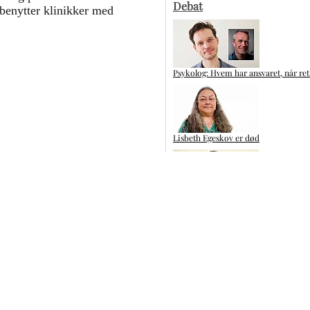
Debat
 benytter klinikker med
Psykolog: Hvem har ansvaret, når ret
Lisbeth Egeskov er død
De fleste PSA-test er inden for skive
Kliniske tandteknikere: Glem ikke de
Flere artikler