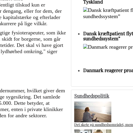
Tyskland
ntligt tilskud kun er
er dengang, eller for dem, der
 kapitalstærke og efterlader
urrere på lige vilkår.
tige fysioterapeuter, som ikke
Dansk kræftpatient flytt
sundhedssystem”
 skidt for borgerne, som går
etider. Det skal vi have gjort
k lydhørhed omkring," siger
Danmark reagerer proa
ydernummer, hvilket giver dem
Sundhedspolitik
lige sygesikring. Det samlede
5.000. Dette betyder, at
er, enten i private klinikker
en for andre sektorer.
Det skete på sundhedsområdet, mens 