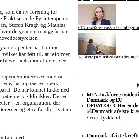
, som en ny forening for
e Praktiserende Fysioterapeuter
sen, Stefan Kragh og Mathias
MFN-taskforce mødes i slutningen af
, hvor de gennem mange år har
hovedbestyrelsen.
sioterapeuter har haft en
ilket har ført til, at reformer,
Det skete på sundhedsområdet, mens 
r blevet nedstemt af dem, der
erapeuters interesser indefra.
mrene, har opnået en stærk
parat. De har kunnet lukke ned
MFN-taskforce mødes i 
patienter og klinikker. Det er
Danmark og EU
uter – en organisation, der
OPDATERES: Her er den
teresser og et retfærdigt system
Danmark afviste kræftm
ndført med