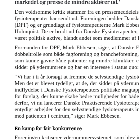
markedet og presse de mindre aktører ud."
Den voldsomme kritik stammer fra en pressemeddelelse
fysioterapeuter har sendt ud. Foreningen hedder Dansk
(DPF) og er grundlagt af fysioterapeuterne Mark Ebbe
Holmquist. De er brudt ud fra Danske Fysioterapeuter
været politisk aktive, blandt andet som medlemmer af 
Formanden for DPF, Mark Ebbesen, siger, at Danske Fy
dobbeltrolle som både fagforening og brancheforening, hv
som kunne gavne både patienter og mindre klinikker, e
sidder på ydernumrene og har en interesse i status quo:
“Vi har i ti år forsøgt at fremme de selvstændige fysiot
Men det er blevet tydeligt, at de, der sidder på ydernu
indflydelse i Danske Fysioterapeuters politiske magtap
for forslag, der kunne skabe bedre muligheder for både 
derfor, vi nu lancerer Danske Praktiserende Fysioterape
entydigt arbejder for den selvstændige fysioterapeuts in
med patienten i centrum," siger Mark Ebbesen.
En kamp for fair konkurrence
Foreningen kritiserer ydernummersystemet, som blev i