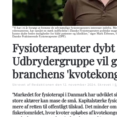
“Vi har i ti år forsøgt at fremme de selvstændige fysioterapeuters interesser indefra. Men
ydernumrene, har opnået en stærk indflydelse i Danske Fysioterapeuters politiske magt
kunne skabe bedre muligheder for både patienter og klinikker," siger Mark Ebbesen, f
Danske Praktiserende Fysioterapeuter (DPF).
Fysioterapeuter dybt 
Udbrydergruppe vil 
branchens 'kvotekong
Skrevet af Redaktionen den
12. november 2024
. Skrevet i
S
"Markedet for fysioterapi i Danmark har udviklet sig
store aktører kan mase de små. Kapitalstærke fys
mere af retten til offentligt tilskud. Det minder om
fiskeriområdet, hvor kvoter opkøbes af kvotekon