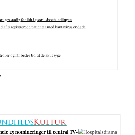
bruges stadig for lidt i psoriasisbehandlingen
d af ti registrerede patienter med hantavirus er døde
oller og får bedre tid til de akut syge
v
ele 25 nomineringer til central TV-