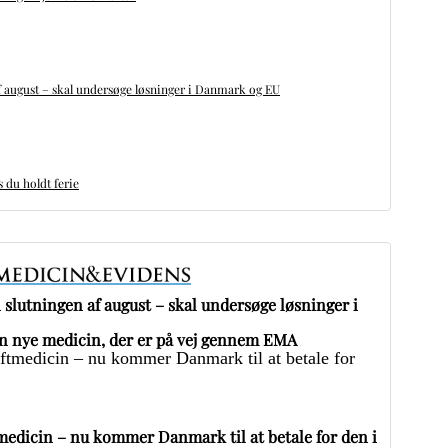
 august – skal undersøge løsninger i Danmark og EU
du holdt ferie
slutningen af august – skal undersøge løsninger i
 nye medicin, der er på vej gennem EMA
edicin – nu kommer Danmark til at betale for den i