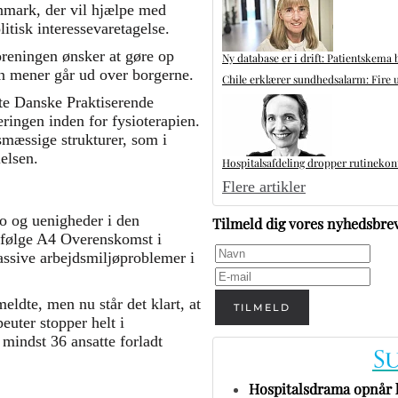
mark, der vil hjælpe med
itisk interessevaretagelse.
reningen ønsker at gøre op
Ny database er i drift: Patientskema 
n mener går ud over borgerne.
Chile erklærer sundhedsalarm: Fire u
øtte Danske Praktiserende
ingen inden for fysioterapien.
mæssige strukturer, som i
elsen.
Hospitalsafdeling dropper rutinekontr
Flere artikler
o og uenigheder i den
Tilmeld dig vores nyhedsbre
 ifølge A4 Overenskomst i
assive arbejdsmiljøproblemer i
meldte, men nu står det klart, at
TILMELD
euter stopper helt i
 mindst 36 ansatte forladt
Hospitalsdrama opnår h