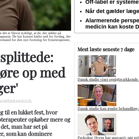
Off-label er system
Når det gælder lægem
Alarmerende perspek
medicin kan koste 
 det er blevet tydeligt, at de, der sidder på
apparat. De har kunnet lukke ned for forslag, der
ormand for den nye forening for fysioterapeuter,
Mest læste seneste 7 dage
splittede:
gøre op med
Dansk studie viser opsigtsvækkende
er'
undhedspolitik
.
Dansk studie kan ændre behandling a
 til en lukket fest, hvor
ioterapeuter opkøber mere og
 det, man har set på
ger, som kan dominere
Psykolog: Hvem har ansvaret, når ret