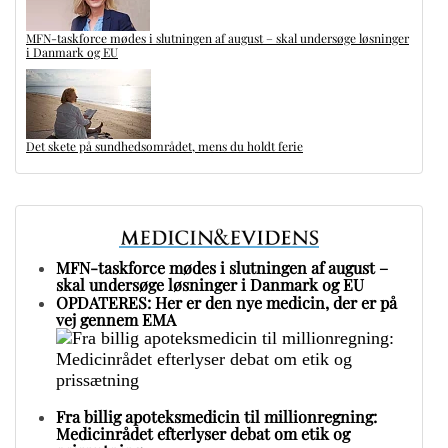
MFN-taskforce mødes i slutningen af august – skal undersøge løsninger
i Danmark og EU
Det skete på sundhedsområdet, mens du holdt ferie
MFN-taskforce mødes i slutningen af august –
skal undersøge løsninger i Danmark og EU
OPDATERES: Her er den nye medicin, der er på
vej gennem EMA
Fra billig apoteksmedicin til millionregning:
Medicinrådet efterlyser debat om etik og