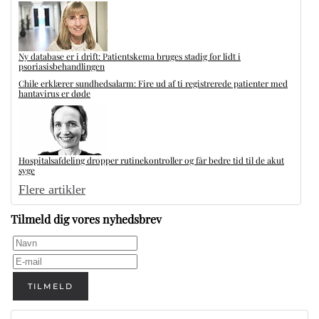
Ny database er i drift: Patientskema bruges stadig for lidt i
psoriasisbehandlingen
Chile erklærer sundhedsalarm: Fire ud af ti registrerede patienter med
hantavirus er døde
Hospitalsafdeling dropper rutinekontroller og får bedre tid til de akut
syge
Flere artikler
Tilmeld dig vores nyhedsbrev
TILMELD