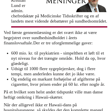
Kristian
Lund er
admin.
chefredaktør på Medicinske Tidsskrifter og en af
landets mest vidende debattører på sundhedsområdet.
Ved første gennemlæsning er det svært ikke at være
begejstret over sundhedsindholdet i årets
finanslovsaftale.Der er tre uforglemmelige gaver:
600 mio. kr. til psykiatrien - simpelthen et løft til et
nyt niveau for det trængte område. Hold da op, hvor
glædeligt.
Udsigt til 1000 flere sygeplejersker, dog i flere
tempi, men anderledes kunne det jo ikke være.
Og endelig en markant forhøjelse af afgifterne på
cigaretter, hvor prisen ender på 60 kr. efter nogle år.
På et hvilket som helst andet tidspunkt ville man danse
heftigt omkring i Hawaii-skørter.
Når der alligevel ikke er Hawaii-dans på
hospitalsgangene, så skyldes det den komplette mangel