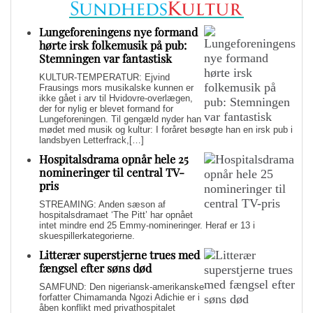
Lungeforeningens nye formand
hørte irsk folkemusik på pub:
Stemningen var fantastisk
KULTUR-TEMPERATUR: Ejvind
Frausings mors musikalske kunnen er
ikke gået i arv til Hvidovre-overlægen,
der for nylig er blevet formand for
Lungeforeningen. Til gengæld nyder han
mødet med musik og kultur: I foråret besøgte han en irsk pub i
landsbyen Letterfrack,[…]
Hospitalsdrama opnår hele 25
nomineringer til central TV-
pris
STREAMING: Anden sæson af
hospitalsdramaet ‘The Pitt’ har opnået
intet mindre end 25 Emmy-nomineringer. Heraf er 13 i
skuespillerkategorierne.
Litterær superstjerne trues med
fængsel efter søns død
SAMFUND: Den nigeriansk-amerikanske
forfatter Chimamanda Ngozi Adichie er i
åben konflikt med privathospitalet