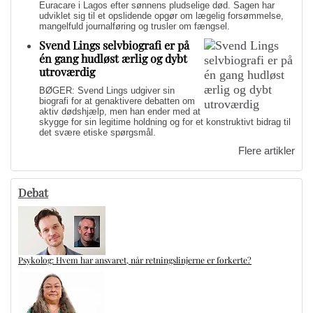
Euracare i Lagos efter sønnens pludselige død. Sagen har
udviklet sig til et opslidende opgør om lægelig forsømmelse,
mangelfuld journalføring og trusler om fængsel.
Svend Lings selvbiografi er på
én gang hudløst ærlig og dybt
utroværdig
BØGER: Svend Lings udgiver sin
biografi for at genaktivere debatten om
aktiv dødshjælp, men han ender med at
skygge for sin legitime holdning og for et konstruktivt bidrag til
det svære etiske spørgsmål.
Flere artikler
Debat
Psykolog: Hvem har ansvaret, når retningslinjerne er forkerte?