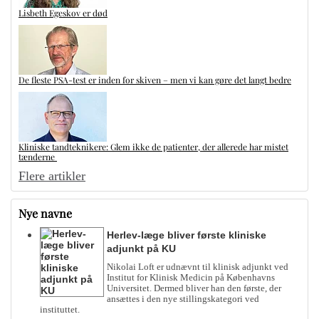
Lisbeth Egeskov er død
De fleste PSA-test er inden for skiven – men vi kan gøre det langt bedre
Kliniske tandteknikere: Glem ikke de patienter, der allerede har mistet
tænderne
Flere artikler
Nye navne
Herlev-læge bliver første kliniske
adjunkt på KU
Nikolai Loft er udnævnt til klinisk adjunkt ved
Institut for Klinisk Medicin på Københavns
Universitet. Dermed bliver han den første, der
ansættes i den nye stillingskategori ved
instituttet.