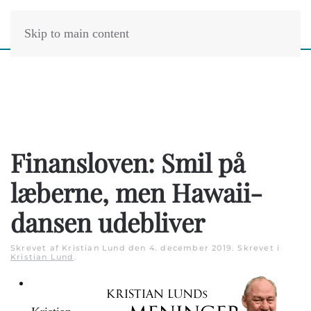
Skip to main content
Finansloven: Smil på
læberne, men Hawaii-
dansen udebliver
Skrevet af Kristian Lund den
4. december 2019
. Skrevet i
Kristian Lund
.