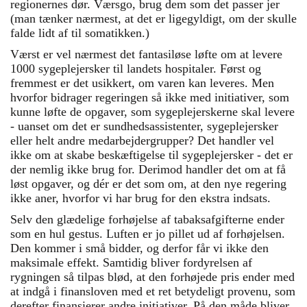
regionernes dør. Værsgo, brug dem som det passer jer
(man tænker nærmest, at det er ligegyldigt, om der skulle
falde lidt af til somatikken.)
Værst er vel nærmest det fantasiløse løfte om at levere
1000 sygeplejersker til landets hospitaler. Først og
fremmest er det usikkert, om varen kan leveres. Men
hvorfor bidrager regeringen så ikke med initiativer, som
kunne løfte de opgaver, som sygeplejerskerne skal levere
- uanset om det er sundhedsassistenter, sygeplejersker
eller helt andre medarbejdergrupper? Det handler vel
ikke om at skabe beskæftigelse til sygeplejersker - det er
der nemlig ikke brug for. Derimod handler det om at få
løst opgaver, og dér er det som om, at den nye regering
ikke aner, hvorfor vi har brug for den ekstra indsats.
Selv den glædelige forhøjelse af tabaksafgifterne ender
som en hul gestus. Luften er jo pillet ud af forhøjelsen.
Den kommer i små bidder, og derfor får vi ikke den
maksimale effekt. Samtidig bliver fordyrelsen af
rygningen så tilpas blød, at den forhøjede pris ender med
at indgå i finansloven med et ret betydeligt provenu, som
derefter finansierer andre initiativer. På den måde bliver