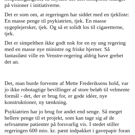
på visioner i initiativerne.
Det er som om, at regeringen har siddet med en tjekliste:
En masse penge til psykiatrien, tjek. En masse
sygeplejersker, tjek. Og så et solidt los til cigaretterne,
tjek.
Det er simpelthen ikke godt nok for en ny ung regering
med en masse nye ministre og friske hjerner. Så
fantasiløst ville en Venstre-regering aldrig have grebet
det an.
Det, man burde forvente af Mette Frederiksens hold, var
jo ikke robotagtige bevillinger af store beløb til velmente
formål - det, der er brug for, er gode idéer, nye
konstruktioner, ny tænkning.
Psykiatrien har jo brug for andet end senge. Så meget
hellere penge til et projekt, som kan tage sig af de
selvsamme patienter på forsvarlig vis. I stedet stiller
regeringen 600 mio. kr. pænt indpakket i gavepapir foran