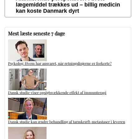
lægemiddel trækkes ud – billig medicin
kan koste Danmark dyrt
Mest læste seneste 7 dage
Psykolog: Hvem har ansvaret, når retningslinjerne er forkerte?
Dansk studie viser opsigtsvækkende effekt af immunterapi
Dansk studie kan ændre behandling af tarmkræft-metastaser i leveren