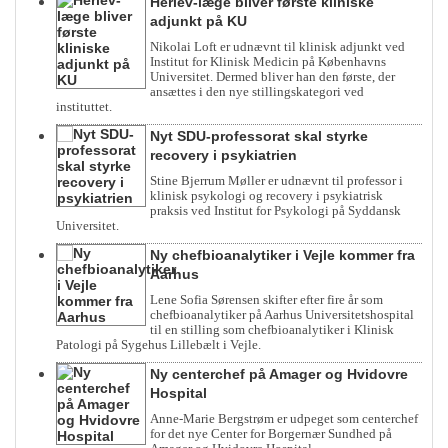
Herlev-læge bliver første kliniske
adjunkt på KU
Nikolai Loft er udnævnt til klinisk adjunkt ved
Institut for Klinisk Medicin på Københavns
Universitet. Dermed bliver han den første, der
ansættes i den nye stillingskategori ved
instituttet.
Nyt SDU-professorat skal styrke
recovery i psykiatrien
Stine Bjerrum Møller er udnævnt til professor i
klinisk psykologi og recovery i psykiatrisk
praksis ved Institut for Psykologi på Syddansk
Universitet.
Ny chefbioanalytiker i Vejle kommer fra
Aarhus
Lene Sofia Sørensen skifter efter fire år som
chefbioanalytiker på Aarhus Universitetshospital
til en stilling som chefbioanalytiker i Klinisk
Patologi på Sygehus Lillebælt i Vejle.
Ny centerchef på Amager og Hvidovre
Hospital
Anne-Marie Bergstrøm er udpeget som centerchef
for det nye Center for Borgernær Sundhed på