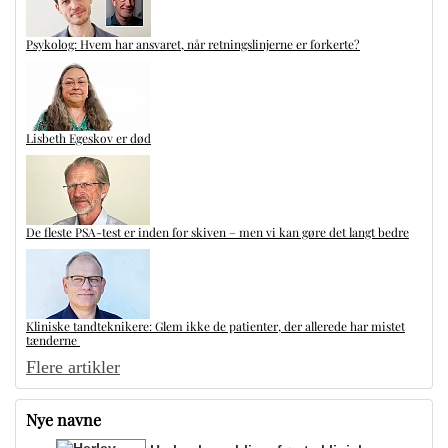
Psykolog: Hvem har ansvaret, når retningslinjerne er forkerte?
Lisbeth Egeskov er død
De fleste PSA-test er inden for skiven – men vi kan gøre det langt bedre
Kliniske tandteknikere: Glem ikke de patienter, der allerede har mistet
tænderne
Flere artikler
Nye navne