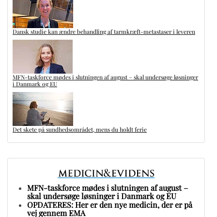
Dansk studie kan ændre behandling af tarmkræft-metastaser i leveren
MFN-taskforce mødes i slutningen af august – skal undersøge løsninger
i Danmark og EU
Det skete på sundhedsområdet, mens du holdt ferie
MFN-taskforce mødes i slutningen af august –
skal undersøge løsninger i Danmark og EU
OPDATERES: Her er den nye medicin, der er på
vej gennem EMA