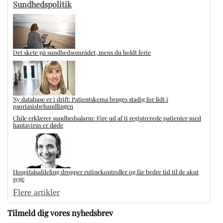
Sundhedspolitik
Det skete på sundhedsområdet, mens du holdt ferie
Ny database er i drift: Patientskema bruges stadig for lidt i
psoriasisbehandlingen
Chile erklærer sundhedsalarm: Fire ud af ti registrerede patienter med
hantavirus er døde
Hospitalsafdeling dropper rutinekontroller og får bedre tid til de akut
syge
Flere artikler
Tilmeld dig vores nyhedsbrev