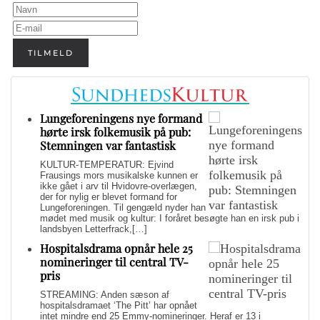
TILMELD
Lungeforeningens nye formand
hørte irsk folkemusik på pub:
Stemningen var fantastisk
KULTUR-TEMPERATUR: Ejvind
Frausings mors musikalske kunnen er
ikke gået i arv til Hvidovre-overlægen,
der for nylig er blevet formand for
Lungeforeningen. Til gengæld nyder han
mødet med musik og kultur: I foråret besøgte han en irsk pub i
landsbyen Letterfrack,[…]
Hospitalsdrama opnår hele 25
nomineringer til central TV-
pris
STREAMING: Anden sæson af
hospitalsdramaet ‘The Pitt’ har opnået
intet mindre end 25 Emmy-nomineringer. Heraf er 13 i