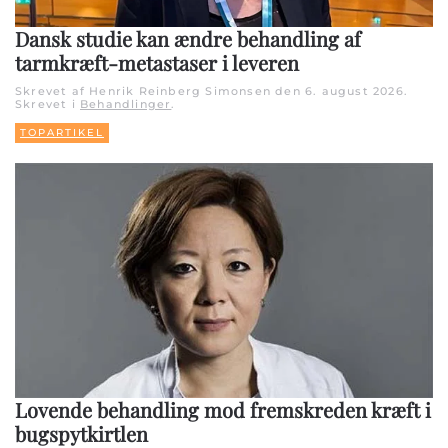
Dansk studie kan ændre behandling af
tarmkræft-metastaser i leveren
Skrevet af Henrik Reinberg Simonsen den
6. august 2026
.
Skrevet i
Behandlinger
.
TOPARTIKEL
Lovende behandling mod fremskreden kræft i
bugspytkirtlen