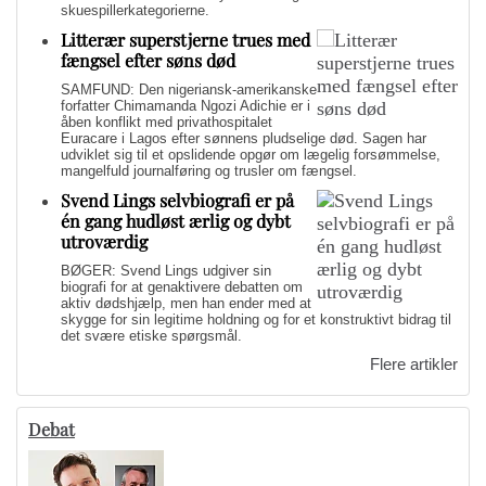
skuespillerkategorierne.
Litterær superstjerne trues med
fængsel efter søns død
SAMFUND: Den nigeriansk-amerikanske
forfatter Chimamanda Ngozi Adichie er i
åben konflikt med privathospitalet
Euracare i Lagos efter sønnens pludselige død. Sagen har
udviklet sig til et opslidende opgør om lægelig forsømmelse,
mangelfuld journalføring og trusler om fængsel.
Svend Lings selvbiografi er på
én gang hudløst ærlig og dybt
utroværdig
BØGER: Svend Lings udgiver sin
biografi for at genaktivere debatten om
aktiv dødshjælp, men han ender med at
skygge for sin legitime holdning og for et konstruktivt bidrag til
det svære etiske spørgsmål.
Flere artikler
Debat