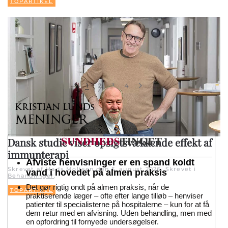
TOPARTIKEL
1
2
3
4
Dansk studie viser opsigtsvækkende effekt af
immunterapi
Afviste henvisninger er en spand koldt
Skrevet af Mads Moltsen den
5. august 2026
. Skrevet i
vand i hovedet på almen praksis
Behandlinger
.
Det gør rigtig ondt på almen praksis, når de
TOPARTIKEL
praktiserende læger – ofte efter lange tilløb – henviser
patienter til specialisterne på hospitalerne – kun for at få
dem retur med en afvisning. Uden behandling, men med
en opfordring til fornyede undersøgelser.