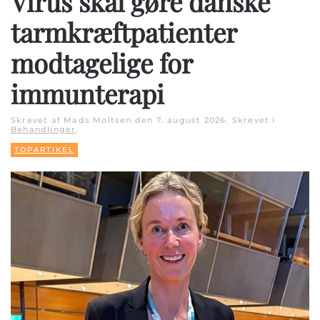
Virus skal gøre danske
tarmkræftpatienter
modtagelige for
immunterapi
Skrevet af Mads Moltsen den
7. august 2026
. Skrevet i
Behandlinger
.
TOPARTIKEL