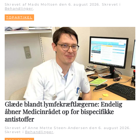
Skrevet af Mads Moltsen den
6. august 2026
. Skrevet i
Behandlinger
.
TOPARTIKEL
Glæde blandt lymfekræftlægerne: Endelig
åbner Medicinrådet op for bispecifikke
antistoffer
Skrevet af Anne Mette Steen-Andersen den
6. august 2026
.
Skrevet i
Behandlinger
.