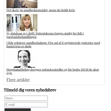
Det skete på sundhedsområdet, mens du holdt ferie
Ny database er i drift: Patientskema bruges stadig for lidt i
psoriasisbehandlingen
Chile erklærer sundhedsalarm: Fire ud af ti registrerede patienter med
hantavirus er døde
Hospitalsafdeling dropper rutinekontroller og får bedre tid til de akut
syge
Flere artikler
Tilmeld dig vores nyhedsbrev