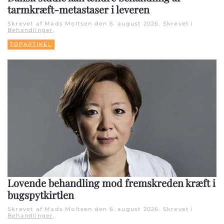
tarmkræft-metastaser i leveren
Skrevet af Mads Moltsen den
6. august 2026
. Skrevet i
Behandlinger
.
TOPARTIKEL
Lovende behandling mod fremskreden kræft i
bugspytkirtlen
Skrevet af Mads Moltsen den
6. august 2026
. Skrevet i
Behandlinger
.