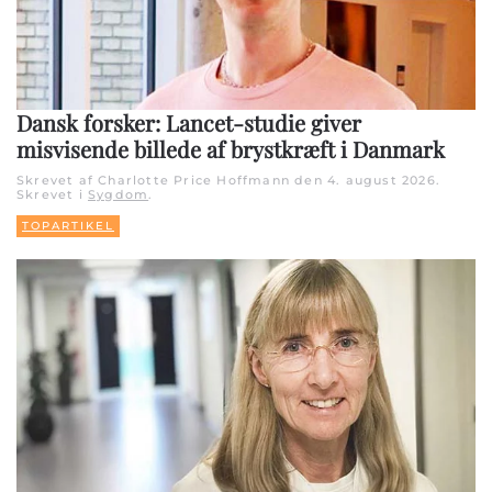
Dansk forsker: Lancet-studie giver
misvisende billede af brystkræft i Danmark
Skrevet af Charlotte Price Hoffmann den
4. august 2026
.
Skrevet i
Sygdom
.
TOPARTIKEL