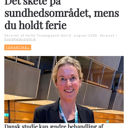
Det skete på
sundhedsområdet, mens
du holdt ferie
Skrevet af Helle Torpegaard den
6. august 2026
. Skrevet i
Sundhedspolitik
.
TOPARTIKEL
Dansk studie kan ændre behandling af