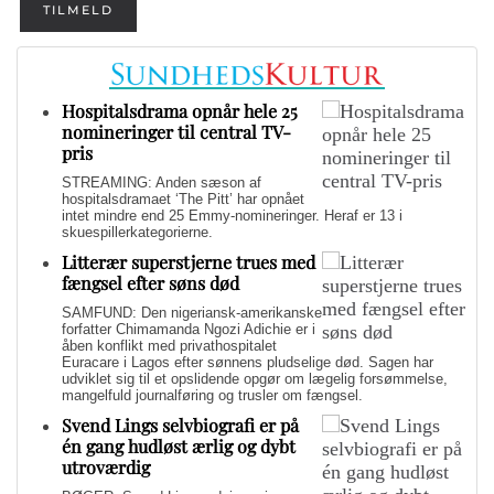
TILMELD
Hospitalsdrama opnår hele 25
nomineringer til central TV-
pris
STREAMING: Anden sæson af
hospitalsdramaet ‘The Pitt’ har opnået
intet mindre end 25 Emmy-nomineringer. Heraf er 13 i
skuespillerkategorierne.
Litterær superstjerne trues med
fængsel efter søns død
SAMFUND: Den nigeriansk-amerikanske
forfatter Chimamanda Ngozi Adichie er i
åben konflikt med privathospitalet
Euracare i Lagos efter sønnens pludselige død. Sagen har
udviklet sig til et opslidende opgør om lægelig forsømmelse,
mangelfuld journalføring og trusler om fængsel.
Svend Lings selvbiografi er på
én gang hudløst ærlig og dybt
utroværdig