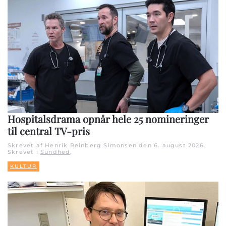
Hospitalsdrama opnår hele 25 nomineringer
til central TV-pris
Skrevet af Henrik Reinberg Simonsen den
6. august 2026
.
Skrevet i
Sundhed
.
KULTUR