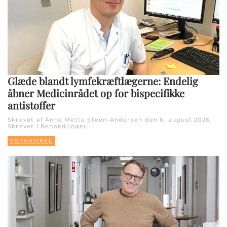
Glæde blandt lymfekræftlægerne: Endelig
åbner Medicinrådet op for bispecifikke
antistoffer
Skrevet af Anne Mette Steen-Andersen den
6. august 2026
.
Skrevet i
Behandlinger
.
TOPARTIKEL