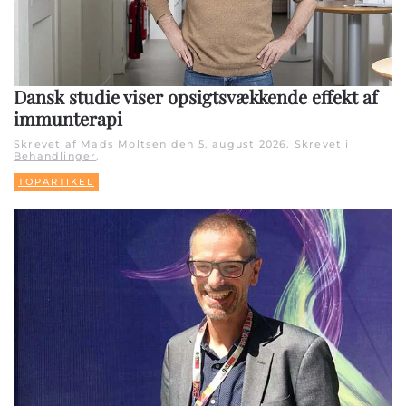
Dansk studie viser opsigtsvækkende effekt af
immunterapi
Skrevet af Mads Moltsen den
5. august 2026
. Skrevet i
Behandlinger
.
TOPARTIKEL