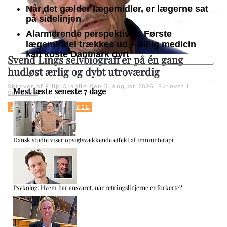
Når det gælder lægemidler, er lægerne sat
på sidelinjen
Alarmerende perspektiver: Første
lægemiddel trækkes ud – billig medicin
kan koste Danmark dyrt
Svend Lings selvbiografi er på én gang
hudløst ærlig og dybt utroværdig
Skrevet af Filip Granlie den
3. august 2026
. Skrevet i
Mest læste seneste 7 dage
Sundhed
.
,
KULTUR
TOPARTIKEL
Dansk studie viser opsigtsvækkende effekt af immunterapi
Psykolog: Hvem har ansvaret, når retningslinjerne er forkerte?