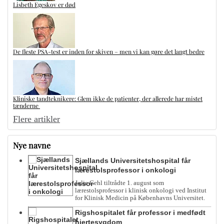
Lisbeth Egeskov er død
De fleste PSA-test er inden for skiven – men vi kan gøre det langt bedre
Kliniske tandteknikere: Glem ikke de patienter, der allerede har mistet
tænderne
Flere artikler
Nye navne
Sjællands Universitetshospital får
lærestolsprofessor i onkologi
Julie Gehl tiltrådte 1. august som
lærestolsprofessor i klinisk onkologi ved Institut
for Klinisk Medicin på Københavns Universitet.
Rigshospitalet får professor i medfødt
hjertesygdom