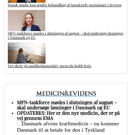
Dansk studie kan ændre behandling af tarmkræft-metastaser i leveren
MFN-taskforce mødes i slutningen af august – skal undersøge løsninger
i Danmark og EU
Det skete på sundhedsområdet, mens du holdt ferie
MFN-taskforce mødes i slutningen af august –
skal undersøge løsninger i Danmark og EU
OPDATERES: Her er den nye medicin, der er på
vej gennem EMA