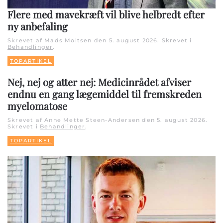
Flere med mavekræft vil blive helbredt efter
ny anbefaling
Skrevet af Mads Moltsen den
5. august 2026
. Skrevet i
Behandlinger
.
TOPARTIKEL
Nej, nej og atter nej: Medicinrådet afviser
endnu en gang lægemiddel til fremskreden
myelomatose
Skrevet af Anne Mette Steen-Andersen den
5. august 2026
.
Skrevet i
Behandlinger
.
TOPARTIKEL