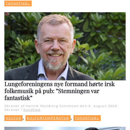
TOPARTIKEL
Lungeforeningens nye formand hørte irsk
folkemusik på pub: ”Stemningen var
fantastisk”
Skrevet af Henrik Reinberg Simonsen den
6. august 2026
.
Skrevet i
Sundhed
.
,
,
KULTUR
KULTURTEMPERATUR
TOPARTIKEL