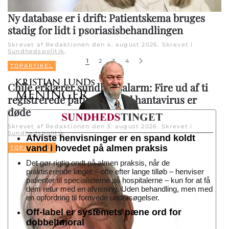
Ny database er i drift: Patientskema bruges
stadig for lidt i psoriasisbehandlingen
Skrevet af Redaktionen den
4. august 2026
. Skrevet i
Sundhedspolitik
.
1
2
3
4
TOPARTIKEL
Chile erklærer sundhedsalarm: Fire ud af ti
registrerede patienter med hantavirus er
døde
Skrevet af Redaktionen den
3. august 2026
. Skrevet i
Sundhedspolitik
.
Afviste henvisninger er en spand koldt
vand i hovedet på almen praksis
TOPARTIKEL
Det gør rigtig ondt på almen praksis, når de
praktiserende læger – ofte efter lange tilløb – henviser
patienter til specialisterne på hospitalerne – kun for at få
dem retur med en afvisning. Uden behandling, men med
en opfordring til fornyede undersøgelser.
Off-label er systemets pæne ord for
dobbeltmoral