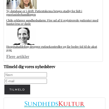
Ny database er i drift: Patientskema bruges stadig for lidt i
psoriasisbehandlingen
Chile erklærer sundhedsalarm: Fire ud af ti registrerede patienter med
hantavirus er døde
Hospitalsafdeling dropper rutinekontroller og får bedre tid til de akut
syge
Flere artikler
Tilmeld dig vores nyhedsbrev
TILMELD