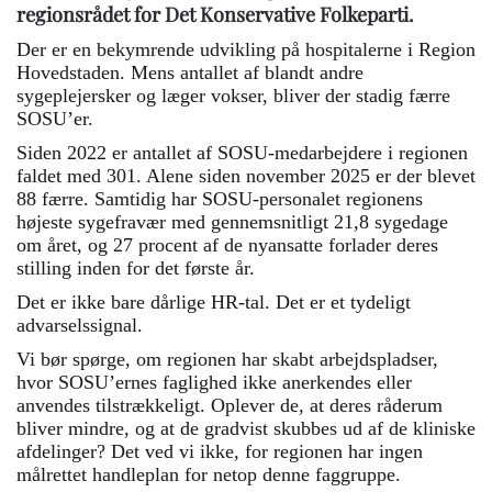
regionsrådet for Det Konservative Folkeparti.
Der er en bekymrende udvikling på hospitalerne i Region
Hovedstaden. Mens antallet af blandt andre
sygeplejersker og læger vokser, bliver der stadig færre
SOSU’er.
Siden 2022 er antallet af SOSU-medarbejdere i regionen
faldet med 301. Alene siden november 2025 er der blevet
88 færre. Samtidig har SOSU-personalet regionens
højeste sygefravær med gennemsnitligt 21,8 sygedage
om året, og 27 procent af de nyansatte forlader deres
stilling inden for det første år.
Det er ikke bare dårlige HR-tal. Det er et tydeligt
advarselssignal.
Vi bør spørge, om regionen har skabt arbejdspladser,
hvor SOSU’ernes faglighed ikke anerkendes eller
anvendes tilstrækkeligt. Oplever de, at deres råderum
bliver mindre, og at de gradvist skubbes ud af de kliniske
afdelinger? Det ved vi ikke, for regionen har ingen
målrettet handleplan for netop denne faggruppe.