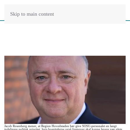
Skip to main content
Jacob Rosenberg mener, at Region Hovedstaden bør give SOSU-personalet en langt
tydeligere politisk prioritet, hvis hospitalerne også fremover skal kunne levere nær pleje