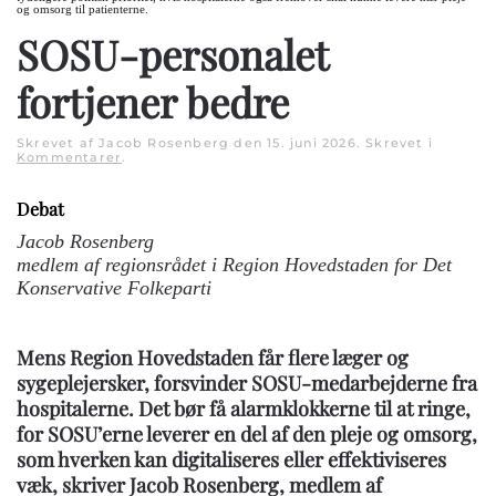
og omsorg til patienterne.
SOSU-personalet
fortjener bedre
Skrevet af Jacob Rosenberg den
15. juni 2026
. Skrevet i
Kommentarer
.
Debat
Jacob Rosenberg
medlem af regionsrådet i Region Hovedstaden for Det
Konservative Folkeparti
Mens Region Hovedstaden får flere læger og
sygeplejersker, forsvinder SOSU-medarbejderne fra
hospitalerne. Det bør få alarmklokkerne til at ringe,
for SOSU’erne leverer en del af den pleje og omsorg,
som hverken kan digitaliseres eller effektiviseres
væk, skriver Jacob Rosenberg, medlem af