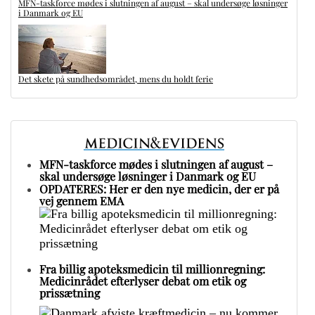
MFN-taskforce mødes i slutningen af august – skal undersøge løsninger
i Danmark og EU
Det skete på sundhedsområdet, mens du holdt ferie
MFN-taskforce mødes i slutningen af august –
skal undersøge løsninger i Danmark og EU
OPDATERES: Her er den nye medicin, der er på
vej gennem EMA
Fra billig apoteksmedicin til millionregning:
Medicinrådet efterlyser debat om etik og
prissætning