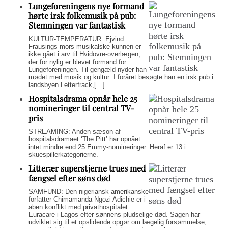
Lungeforeningens nye formand
hørte irsk folkemusik på pub:
Stemningen var fantastisk
KULTUR-TEMPERATUR: Ejvind
Frausings mors musikalske kunnen er
ikke gået i arv til Hvidovre-overlægen,
der for nylig er blevet formand for
Lungeforeningen. Til gengæld nyder han
mødet med musik og kultur: I foråret besøgte han en irsk pub i
landsbyen Letterfrack,[…]
Hospitalsdrama opnår hele 25
nomineringer til central TV-
pris
STREAMING: Anden sæson af
hospitalsdramaet ‘The Pitt’ har opnået
intet mindre end 25 Emmy-nomineringer. Heraf er 13 i
skuespillerkategorierne.
Litterær superstjerne trues med
fængsel efter søns død
SAMFUND: Den nigeriansk-amerikanske
forfatter Chimamanda Ngozi Adichie er i
åben konflikt med privathospitalet
Euracare i Lagos efter sønnens pludselige død. Sagen har
udviklet sig til et opslidende opgør om lægelig forsømmelse,