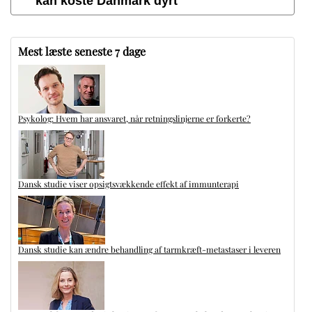
kan koste Danmark dyrt
Mest læste seneste 7 dage
Psykolog: Hvem har ansvaret, når retningslinjerne er forkerte?
Dansk studie viser opsigtsvækkende effekt af immunterapi
Dansk studie kan ændre behandling af tarmkræft-metastaser i leveren