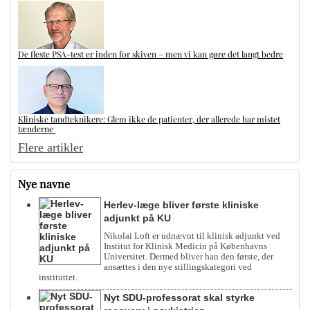
De fleste PSA-test er inden for skiven – men vi kan gøre det langt bedre
Kliniske tandteknikere: Glem ikke de patienter, der allerede har mistet
tænderne
Flere artikler
Nye navne
Herlev-læge bliver første kliniske
adjunkt på KU
Nikolai Loft er udnævnt til klinisk adjunkt ved
Institut for Klinisk Medicin på Københavns
Universitet. Dermed bliver han den første, der
ansættes i den nye stillingskategori ved
instituttet.
Nyt SDU-professorat skal styrke