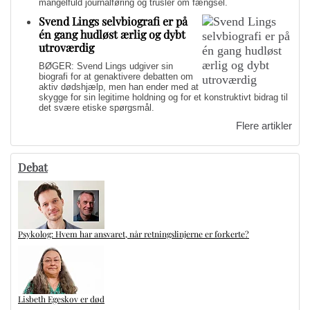
mangelfuld journalføring og trusler om fængsel.
Svend Lings selvbiografi er på
én gang hudløst ærlig og dybt
utroværdig
BØGER: Svend Lings udgiver sin
biografi for at genaktivere debatten om
aktiv dødshjælp, men han ender med at
skygge for sin legitime holdning og for et konstruktivt bidrag til
det svære etiske spørgsmål.
Flere artikler
Debat
Psykolog: Hvem har ansvaret, når retningslinjerne er forkerte?
Lisbeth Egeskov er død