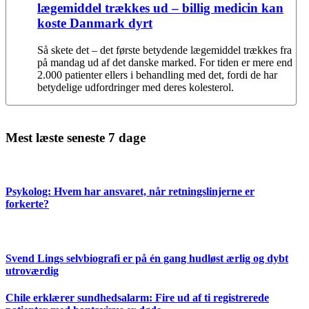
lægemiddel trækkes ud – billig medicin kan
koste Danmark dyrt
Så skete det – det første betydende lægemiddel trækkes fra
på mandag ud af det danske marked. For tiden er mere end
2.000 patienter ellers i behandling med det, fordi de har
betydelige udfordringer med deres kolesterol.
Mest læste seneste 7 dage
Psykolog: Hvem har ansvaret, når retningslinjerne er
forkerte?
Svend Lings selvbiografi er på én gang hudløst ærlig og dybt
utroværdig
Chile erklærer sundhedsalarm: Fire ud af ti registrerede