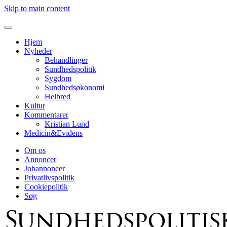
Skip to main content
Hjem
Nyheder
Behandlinger
Sundhedspolitik
Sygdom
Sundhedsøkonomi
Helbred
Kultur
Kommentarer
Kristian Lund
Medicin&Evidens
Om os
Annoncer
Jobannoncer
Privatlivspolitik
Cookiepolitik
Søg