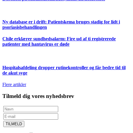
Ny database er i drift: Patientskema bruges stadig for lidt i
psoriasisbehandlingen
Chile erklærer sundhedsalarm: Fire ud af ti registrerede
patienter med hantavirus er døde
Hospitalsafdeling dropper rutinekontroller og får bedre tid til
de akut syge
Flere artikler
Tilmeld dig vores nyhedsbrev
TILMELD