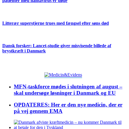
patienter med hantavirus er døde
Litterær superstjerne trues med fængsel efter søns død
Dansk forsker: Lancet-studie giver misvisende billede af
brystkræft i Danmark
MFN-taskforce mødes i slutningen af august –
skal undersøge løsninger i Danmark og EU
OPDATERES: Her er den nye medicin, der er
på vej gennem EMA