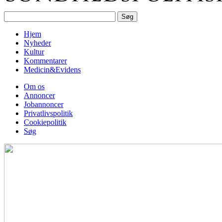
Hjem
Nyheder
Kultur
Kommentarer
Medicin&Evidens
Om os
Annoncer
Jobannoncer
Privatlivspolitik
Cookiepolitik
Søg