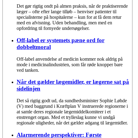
Det gør rigtig ondt på almen praksis, når de praktiserende
læger – ofte efter lange tilløb – henviser patienter til
specialisterne på hospitalerne – kun for at få dem retur
med en afvisning. Uden behandling, men med en
opfordring til fornyede undersøgelser.
Off-label er systemets pæne ord for
dobbeltmoral
Off-label anvendelse af medicin kommer nok aldrig på
mode i medicinalindustrien, som får røde knopper bare
ved tanken.
Når det gælder lægemidler, er lægerne sat på
sidelinjen
Det så rigtig godt ud, da sundhedsminister Sophie Løhde
(V) med baggrund i Kræftplan V instruerede regionerne i
at samle deres regionale lægemiddelkomiteer i et
enstrenget organ. Med et trylleslag kunne vi undgå
regionale uligheder, når det gælder adgang til lægemidler.
Alarmerende perspektiver: Første