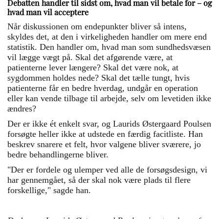
Debatten handler til sidst om, hvad man vil betale for – og
hvad man vil acceptere
Når diskussionen om endepunkter bliver så intens,
skyldes det, at den i virkeligheden handler om mere end
statistik. Den handler om, hvad man som sundhedsvæsen
vil lægge vægt på. Skal det afgørende være, at
patienterne lever længere? Skal det være nok, at
sygdommen holdes nede? Skal det tælle tungt, hvis
patienterne får en bedre hverdag, undgår en operation
eller kan vende tilbage til arbejde, selv om levetiden ikke
ændres?
Der er ikke ét enkelt svar, og Laurids Østergaard Poulsen
forsøgte heller ikke at udstede en færdig facitliste. Han
beskrev snarere et felt, hvor valgene bliver sværere, jo
bedre behandlingerne bliver.
"Der er fordele og ulemper ved alle de forsøgsdesign, vi
har gennemgået, så der skal nok være plads til flere
forskellige," sagde han.