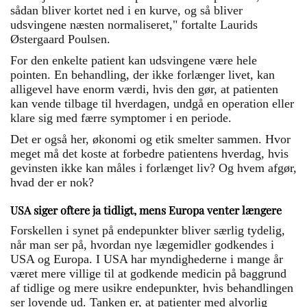
sådan bliver kortet ned i en kurve, og så bliver
udsvingene næsten normaliseret," fortalte Laurids
Østergaard Poulsen.
For den enkelte patient kan udsvingene være hele
pointen. En behandling, der ikke forlænger livet, kan
alligevel have enorm værdi, hvis den gør, at patienten
kan vende tilbage til hverdagen, undgå en operation eller
klare sig med færre symptomer i en periode.
Det er også her, økonomi og etik smelter sammen. Hvor
meget må det koste at forbedre patientens hverdag, hvis
gevinsten ikke kan måles i forlænget liv? Og hvem afgør,
hvad der er nok?
USA siger oftere ja tidligt, mens Europa venter længere
Forskellen i synet på endepunkter bliver særlig tydelig,
når man ser på, hvordan nye lægemidler godkendes i
USA og Europa. I USA har myndighederne i mange år
været mere villige til at godkende medicin på baggrund
af tidlige og mere usikre endepunkter, hvis behandlingen
ser lovende ud. Tanken er, at patienter med alvorlig