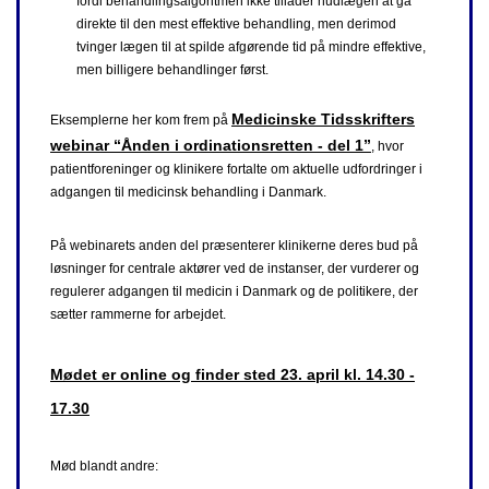
fordi behandlingsalgoritmen ikke tillader hudlægen at gå
direkte til den mest effektive behandling, men derimod
tvinger lægen til at spilde afgørende tid på mindre effektive,
men billigere behandlinger først.
Medicinske Tidsskrifters
Eksemplerne her kom frem på
webinar “Ånden i ordinationsretten - del 1”
, hvor
patientforeninger og klinikere fortalte om aktuelle udfordringer i
adgangen til medicinsk behandling i Danmark.
På webinarets anden del præsenterer klinikerne deres bud på
løsninger for centrale aktører ved de instanser, der vurderer og
regulerer adgangen til medicin i Danmark og de politikere, der
sætter rammerne for arbejdet.
Mødet er online og finder sted 23. april kl. 14.30 -
17.30
Mød blandt andre: