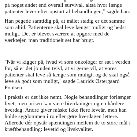
på noget andet end overall survival, altså hvor længe
patienter lever efter opstart af behandlingen," sagde han.
Han pegede samtidig på, at målet stadig er det samme
som altid: Patienterne skal leve længst muligt og bedst
muligt. Det er blevet sværere at opgøre med de
værktøjer, man traditionelt set har brugt.
"Når vi kigger på, hvad vi som onkologer er sat i verden
for, så er det jo uden tvivl, at vi gerne vil, at vores
patienter skal leve så længe som muligt, og de skal også
leve så godt som muligt," sagde Laurids Østergaard
Poulsen.
I praksis er det ikke nemt. Nogle behandlinger forlænger
livet, men prisen kan være bivirkninger og en hårdere
hverdag. Andre giver måske ikke flere leveår, men kan
holde sygdommen i ro eller gøre hverdagen lettere.
Allerede dér opstår spændingen mellem de to store mål i
kræftbehandling: levetid og livskvalitet.