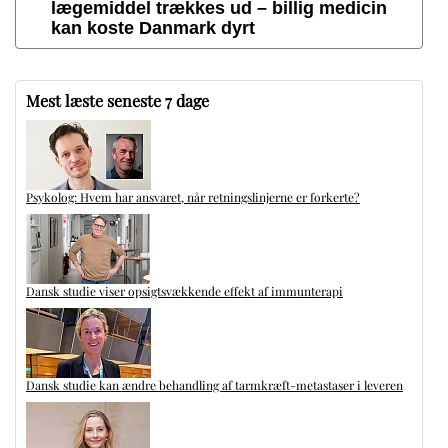
lægemiddel trækkes ud – billig medicin
kan koste Danmark dyrt
Mest læste seneste 7 dage
Psykolog: Hvem har ansvaret, når retningslinjerne er forkerte?
Dansk studie viser opsigtsvækkende effekt af immunterapi
Dansk studie kan ændre behandling af tarmkræft-metastaser i leveren