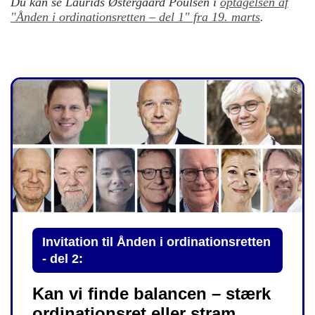
Du kan se Laurids Østergaard Poulsen i
optagelsen af
"Ånden i ordinationsretten – del 1" fra 19. marts
.
Invitation til Ånden i ordinationsretten
- del 2:
Kan vi finde balancen – stærk
ordinationsret eller stram