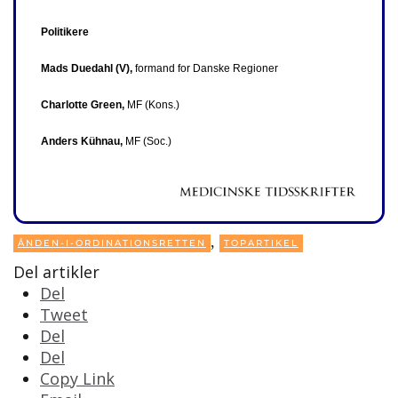
Politikere
Mads Duedahl (V),
formand for Danske Regioner
Charlotte Green,
MF (Kons.)
Anders Kühnau,
MF (Soc.)
,
ÅNDEN-I-ORDINATIONSRETTEN
TOPARTIKEL
Del artikler
Del
Tweet
Del
Del
Copy Link