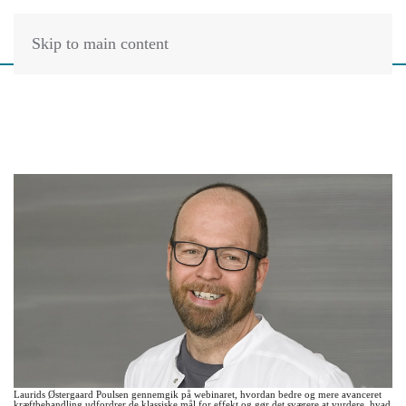
Skip to main content
Laurids Østergaard Poulsen gennemgik på webinaret, hvordan bedre og mere avanceret
kræftbehandling udfordrer de klassiske mål for effekt og gør det sværere at vurdere, hvad