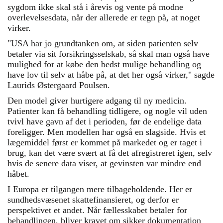
sygdom ikke skal stå i årevis og vente på modne
overlevelsesdata, når der allerede er tegn på, at noget
virker.
"USA har jo grundtanken om, at siden patienten selv
betaler via sit forsikringsselskab, så skal man også have
mulighed for at købe den bedst mulige behandling og
have lov til selv at håbe på, at det her også virker," sagde
Laurids Østergaard Poulsen.
Den model giver hurtigere adgang til ny medicin.
Patienter kan få behandling tidligere, og nogle vil uden
tvivl have gavn af det i perioden, før de endelige data
foreligger. Men modellen har også en slagside. Hvis et
lægemiddel først er kommet på markedet og er taget i
brug, kan det være svært at få det afregistreret igen, selv
hvis de senere data viser, at gevinsten var mindre end
håbet.
I Europa er tilgangen mere tilbageholdende. Her er
sundhedsvæsenet skattefinansieret, og derfor er
perspektivet et andet. Når fællesskabet betaler for
behandlingen, bliver kravet om sikker dokumentation