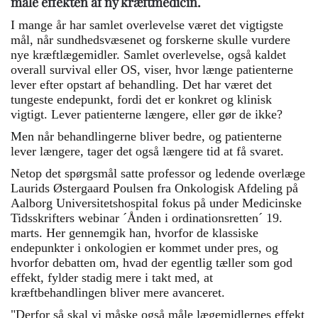
måle effekten af ny kræftmedicin.
I mange år har samlet overlevelse været det vigtigste
mål, når sundhedsvæsenet og forskerne skulle vurdere
nye kræftlægemidler. Samlet overlevelse, også kaldet
overall survival eller OS, viser, hvor længe patienterne
lever efter opstart af behandling. Det har været det
tungeste endepunkt, fordi det er konkret og klinisk
vigtigt. Lever patienterne længere, eller gør de ikke?
Men når behandlingerne bliver bedre, og patienterne
lever længere, tager det også længere tid at få svaret.
Netop det spørgsmål satte professor og ledende overlæge
Laurids Østergaard Poulsen fra Onkologisk Afdeling på
Aalborg Universitetshospital fokus på under Medicinske
Tidsskrifters webinar ´Ånden i ordinationsretten´ 19.
marts. Her gennemgik han, hvorfor de klassiske
endepunkter i onkologien er kommet under pres, og
hvorfor debatten om, hvad der egentlig tæller som god
effekt, fylder stadig mere i takt med, at
kræftbehandlingen bliver mere avanceret.
"Derfor så skal vi måske også måle lægemidlernes effekt