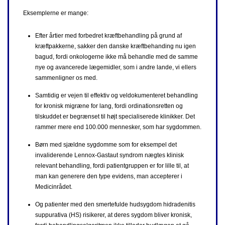
Eksemplerne er mange:
Efter årtier med forbedret kræftbehandling på grund af
kræftpakkerne, sakker den danske kræftbehanding nu igen
bagud, fordi onkologerne ikke må behandle med de samme
nye og avancerede lægemidler, som i andre lande, vi ellers
sammenligner os med.
Samtidig er vejen til effektiv og veldokumenteret behandling
for kronisk migræne for lang, fordi ordinationsretten og
tilskuddet er begrænset til højt specialiserede klinikker. Det
rammer mere end 100.000 mennesker, som har sygdommen.
Børn med sjældne sygdomme som for eksempel det
invaliderende Lennox-Gastaut syndrom nægtes klinisk
relevant behandling, fordi patientgruppen er for lille til, at
man kan generere den type evidens, man accepterer i
Medicinrådet.
Og patienter med den smertefulde hudsygdom hidradenitis
suppurativa (HS) risikerer, at deres sygdom bliver kronisk,