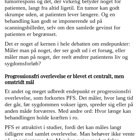
tumorrespons og det, der virkelig betyder noget for
patienten, langt fra altid ligetil. En tumor kan godt
skrumpe uden, at patienten lever længere. Og en
behandling kan godt se imponerende ud på
scanningsbilleder, selv om den samlede gevinst for
patienten er begrænset.
Det er noget af kernen i hele debatten om endepunkter:
Måler man på noget, der ser godt ud i et forsøg, eller
måler man på noget, der reelt ændrer patientens liv og
sygdomsforløb?
Progressionsfri overlevelse er blevet et centralt, men
omstridt mål
Et andet og meget udbredt endepunkt er progressionsfri
overlevelse, som forkortes PFS. Det måler, hvor lang tid
der går, før sygdommen vokser igen, spreder sig eller på
anden måde forværres. Med andre ord: Hvor længe kan
behandlingen holde kræften i ro.
PFS er attraktivt i studier, fordi det kan måles langt
tidligere end samlet overlevelse. Man behøver ikke vente