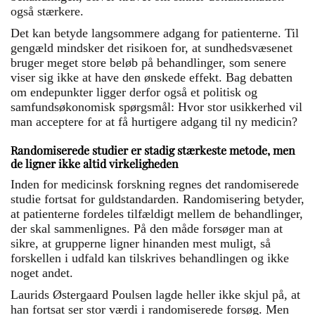
også stærkere.
Det kan betyde langsommere adgang for patienterne. Til
gengæld mindsker det risikoen for, at sundhedsvæsenet
bruger meget store beløb på behandlinger, som senere
viser sig ikke at have den ønskede effekt. Bag debatten
om endepunkter ligger derfor også et politisk og
samfundsøkonomisk spørgsmål: Hvor stor usikkerhed vil
man acceptere for at få hurtigere adgang til ny medicin?
Randomiserede studier er stadig stærkeste metode, men
de ligner ikke altid virkeligheden
Inden for medicinsk forskning regnes det randomiserede
studie fortsat for guldstandarden. Randomisering betyder,
at patienterne fordeles tilfældigt mellem de behandlinger,
der skal sammenlignes. På den måde forsøger man at
sikre, at grupperne ligner hinanden mest muligt, så
forskellen i udfald kan tilskrives behandlingen og ikke
noget andet.
Laurids Østergaard Poulsen lagde heller ikke skjul på, at
han fortsat ser stor værdi i randomiserede forsøg. Men