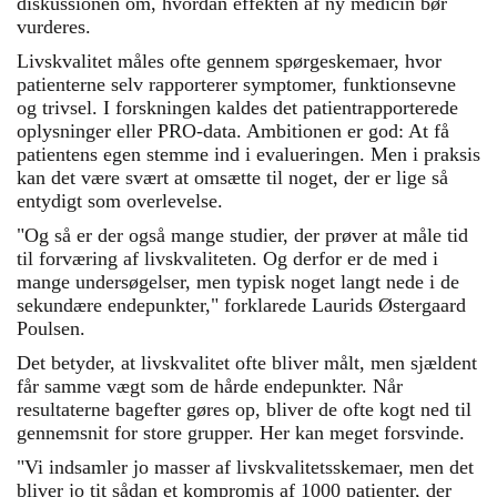
diskussionen om, hvordan effekten af ny medicin bør
vurderes.
Livskvalitet måles ofte gennem spørgeskemaer, hvor
patienterne selv rapporterer symptomer, funktionsevne
og trivsel. I forskningen kaldes det patientrapporterede
oplysninger eller PRO-data. Ambitionen er god: At få
patientens egen stemme ind i evalueringen. Men i praksis
kan det være svært at omsætte til noget, der er lige så
entydigt som overlevelse.
"Og så er der også mange studier, der prøver at måle tid
til forværing af livskvaliteten. Og derfor er de med i
mange undersøgelser, men typisk noget langt nede i de
sekundære endepunkter," forklarede Laurids Østergaard
Poulsen.
Det betyder, at livskvalitet ofte bliver målt, men sjældent
får samme vægt som de hårde endepunkter. Når
resultaterne bagefter gøres op, bliver de ofte kogt ned til
gennemsnit for store grupper. Her kan meget forsvinde.
"Vi indsamler jo masser af livskvalitetsskemaer, men det
bliver jo tit sådan et kompromis af 1000 patienter, der