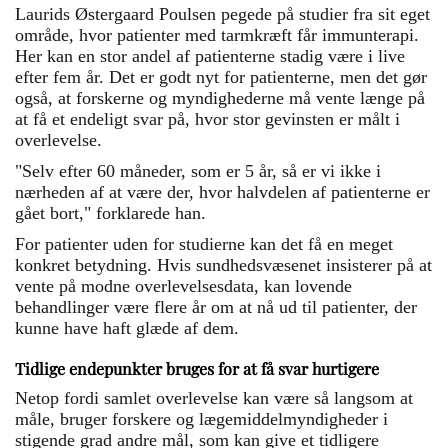
Laurids Østergaard Poulsen pegede på studier fra sit eget
område, hvor patienter med tarmkræft får immunterapi.
Her kan en stor andel af patienterne stadig være i live
efter fem år. Det er godt nyt for patienterne, men det gør
også, at forskerne og myndighederne må vente længe på
at få et endeligt svar på, hvor stor gevinsten er målt i
overlevelse.
"Selv efter 60 måneder, som er 5 år, så er vi ikke i
nærheden af at være der, hvor halvdelen af patienterne er
gået bort," forklarede han.
For patienter uden for studierne kan det få en meget
konkret betydning. Hvis sundhedsvæsenet insisterer på at
vente på modne overlevelsesdata, kan lovende
behandlinger være flere år om at nå ud til patienter, der
kunne have haft glæde af dem.
Tidlige endepunkter bruges for at få svar hurtigere
Netop fordi samlet overlevelse kan være så langsom at
måle, bruger forskere og lægemiddelmyndigheder i
stigende grad andre mål, som kan give et tidligere