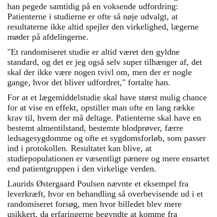
han pegede samtidig på en voksende udfordring:
Patienterne i studierne er ofte så nøje udvalgt, at
resultaterne ikke altid spejler den virkelighed, lægerne
møder på afdelingerne.
"Et randomiseret studie er altid været den gyldne
standard, og det er jeg også selv super tilhænger af, det
skal der ikke være nogen tvivl om, men der er nogle
gange, hvor det bliver udfordret," fortalte han.
For at et lægemiddelstudie skal have størst mulig chance
for at vise en effekt, opstiller man ofte en lang række
krav til, hvem der må deltage. Patienterne skal have en
bestemt almentilstand, bestemte blodprøver, færre
ledsagesygdomme og ofte et sygdomsforløb, som passer
ind i protokollen. Resultatet kan blive, at
studiepopulationen er væsentligt pænere og mere ensartet
end patientgruppen i den virkelige verden.
Laurids Østergaard Poulsen nævnte et eksempel fra
leverkræft, hvor en behandling så overbevisende ud i et
randomiseret forsøg, men hvor billedet blev mere
usikkert, da erfaringerne begyndte at komme fra