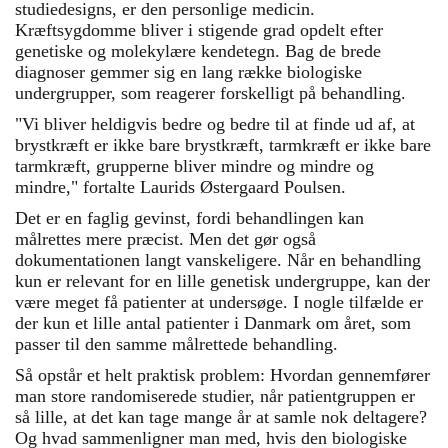
studiedesigns, er den personlige medicin.
Kræftsygdomme bliver i stigende grad opdelt efter
genetiske og molekylære kendetegn. Bag de brede
diagnoser gemmer sig en lang række biologiske
undergrupper, som reagerer forskelligt på behandling.
"Vi bliver heldigvis bedre og bedre til at finde ud af, at
brystkræft er ikke bare brystkræft, tarmkræft er ikke bare
tarmkræft, grupperne bliver mindre og mindre og
mindre," fortalte Laurids Østergaard Poulsen.
Det er en faglig gevinst, fordi behandlingen kan
målrettes mere præcist. Men det gør også
dokumentationen langt vanskeligere. Når en behandling
kun er relevant for en lille genetisk undergruppe, kan der
være meget få patienter at undersøge. I nogle tilfælde er
der kun et lille antal patienter i Danmark om året, som
passer til den samme målrettede behandling.
Så opstår et helt praktisk problem: Hvordan gennemfører
man store randomiserede studier, når patientgruppen er
så lille, at det kan tage mange år at samle nok deltagere?
Og hvad sammenligner man med, hvis den biologiske