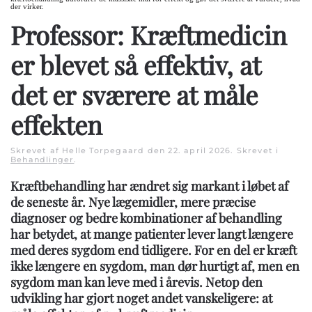
der virker.
Professor: Kræftmedicin
er blevet så effektiv, at
det er sværere at måle
effekten
Skrevet af Helle Torpegaard den
22. april 2026
. Skrevet i
Behandlinger
.
Kræftbehandling har ændret sig markant i løbet af
de seneste år. Nye lægemidler, mere præcise
diagnoser og bedre kombinationer af behandling
har betydet, at mange patienter lever langt længere
med deres sygdom end tidligere. For en del er kræft
ikke længere en sygdom, man dør hurtigt af, men en
sygdom man kan leve med i årevis. Netop den
udvikling har gjort noget andet vanskeligere: at