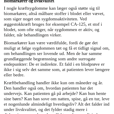
Biomarkører og livskvalitet
I nogle kræftsygdomme kan læger også støtte sig til
biomarkører, altså målbare stoffer i blodet eller vævet,
som siger noget om sygdomsaktiviteten. Ved
æggestokkræft bruges for eksempel CA-125, et stof i
blodet, som ofte stiger, når sygdommen er aktiv, og
falder, når behandlingen virker.
Biomarkører kan være værdifulde, fordi de gør det
muligt at følge sygdommen tæt og få et tidligt signal om,
om behandlingen ser lovende ud. Men de har samme
grundlæggende begrænsning som andre surrogate
endepunkter: De er indirekte. Et fald i en blodprøve er
ikke i sig selv det samme som, at patienten lever længere
eller bedre.
Kræftbehandling handler ikke kun om måneder og år.
Den handler også om, hvordan patienten har det
undervejs. Kan patienten gå på arbejde? Kan hun hente
sine børn? Kan han sove om natten, spise, gå en tur, leve
et nogenlunde almindeligt hverdagsliv? Alt det falder ind
under livskvalitet, og det fylder stadig mere i