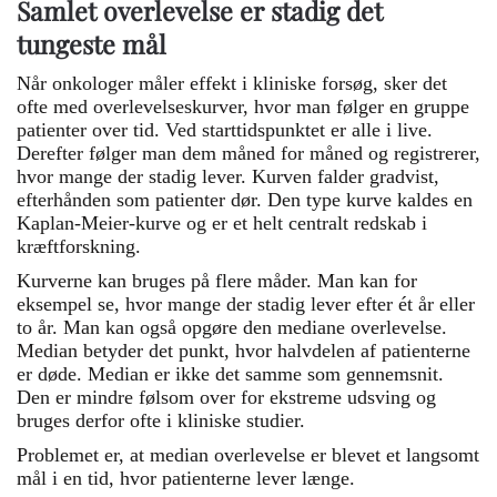
Samlet overlevelse er stadig det
tungeste mål
Når onkologer måler effekt i kliniske forsøg, sker det
ofte med overlevelseskurver, hvor man følger en gruppe
patienter over tid. Ved starttidspunktet er alle i live.
Derefter følger man dem måned for måned og registrerer,
hvor mange der stadig lever. Kurven falder gradvist,
efterhånden som patienter dør. Den type kurve kaldes en
Kaplan-Meier-kurve og er et helt centralt redskab i
kræftforskning.
Kurverne kan bruges på flere måder. Man kan for
eksempel se, hvor mange der stadig lever efter ét år eller
to år. Man kan også opgøre den mediane overlevelse.
Median betyder det punkt, hvor halvdelen af patienterne
er døde. Median er ikke det samme som gennemsnit.
Den er mindre følsom over for ekstreme udsving og
bruges derfor ofte i kliniske studier.
Problemet er, at median overlevelse er blevet et langsomt
mål i en tid, hvor patienterne lever længe.