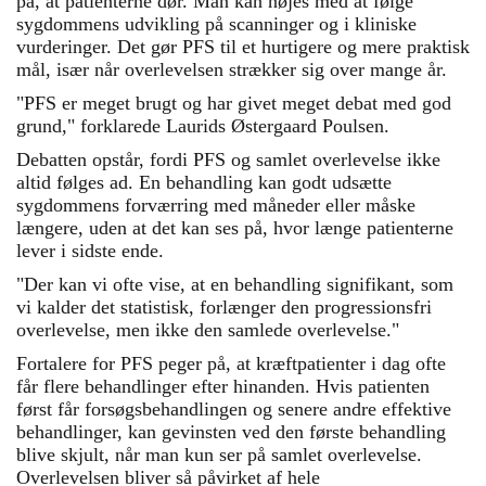
på, at patienterne dør. Man kan nøjes med at følge
sygdommens udvikling på scanninger og i kliniske
vurderinger. Det gør PFS til et hurtigere og mere praktisk
mål, især når overlevelsen strækker sig over mange år.
"PFS er meget brugt og har givet meget debat med god
grund," forklarede Laurids Østergaard Poulsen.
Debatten opstår, fordi PFS og samlet overlevelse ikke
altid følges ad. En behandling kan godt udsætte
sygdommens forværring med måneder eller måske
længere, uden at det kan ses på, hvor længe patienterne
lever i sidste ende.
"Der kan vi ofte vise, at en behandling signifikant, som
vi kalder det statistisk, forlænger den progressionsfri
overlevelse, men ikke den samlede overlevelse."
Fortalere for PFS peger på, at kræftpatienter i dag ofte
får flere behandlinger efter hinanden. Hvis patienten
først får forsøgsbehandlingen og senere andre effektive
behandlinger, kan gevinsten ved den første behandling
blive skjult, når man kun ser på samlet overlevelse.
Overlevelsen bliver så påvirket af hele