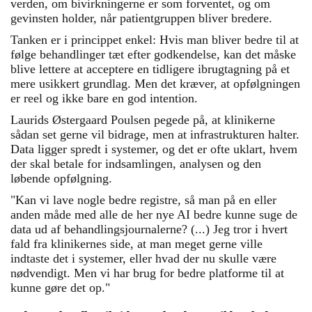
verden, om bivirkningerne er som forventet, og om
gevinsten holder, når patientgruppen bliver bredere.
Tanken er i princippet enkel: Hvis man bliver bedre til at
følge behandlinger tæt efter godkendelse, kan det måske
blive lettere at acceptere en tidligere ibrugtagning på et
mere usikkert grundlag. Men det kræver, at opfølgningen
er reel og ikke bare en god intention.
Laurids Østergaard Poulsen pegede på, at klinikerne
sådan set gerne vil bidrage, men at infrastrukturen halter.
Data ligger spredt i systemer, og det er ofte uklart, hvem
der skal betale for indsamlingen, analysen og den
løbende opfølgning.
"Kan vi lave nogle bedre registre, så man på en eller
anden måde med alle de her nye AI bedre kunne suge de
data ud af behandlingsjournalerne? (...) Jeg tror i hvert
fald fra klinikernes side, at man meget gerne ville
indtaste det i systemer, eller hvad der nu skulle være
nødvendigt. Men vi har brug for bedre platforme til at
kunne gøre det op."