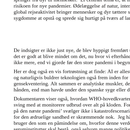
risikoen for nye pandemier. Ødelæggelse af natur, inte
global rejseaktivitet bringer mennesker og dyr tættere 
sygdomme at opstå og sprede sig hurtigt på tværs af l
De indsigter er ikke just nye, de blev hyppigt fremf
det er godt at blive mindet om det, nu hvor vi efterhån
ikke mere, end vi gjorde før den store pandemi i begynd
Her er dog også en vis fortrøstning at finde: AI er all
og naturligvis buldrer teknologien også frem inden for
gensekventering. Alt sammen er analytiske muskler, de
hånden, end man havde under den spanske syge eller d
Dokumentaren viser også, hvordan WHO-hovedkvarteret
sving med at monitorere udbrud over alt på kloden. Fo
på den næste pandemi’ svælger ikke i katastrofescenari
for den ædruelige sandhed er skræmmende nok. Jeg håb
bruger den som en påmindelse om, hvorfor denne verde
seruminstitutter skal bestå, også selvom mange politike