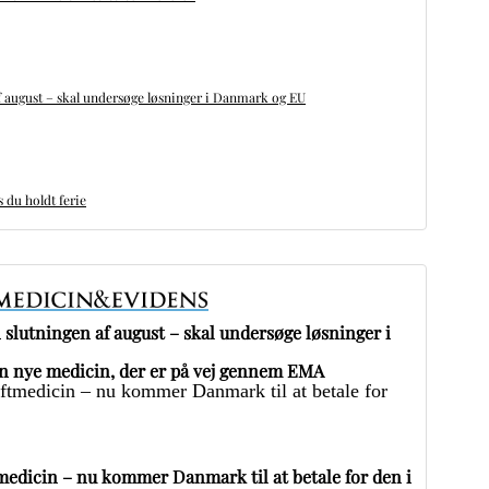
 august – skal undersøge løsninger i Danmark og EU
du holdt ferie
slutningen af august – skal undersøge løsninger i
 nye medicin, der er på vej gennem EMA
edicin – nu kommer Danmark til at betale for den i