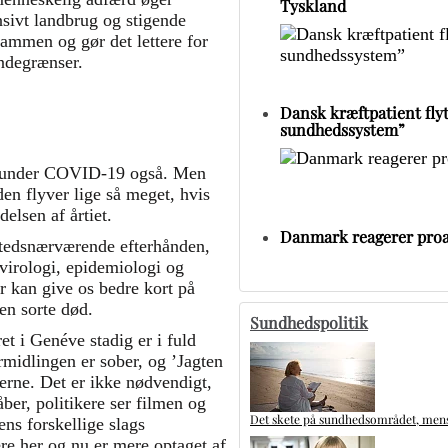
Tyskland
nsivt landbrug og stigende
sammen og gør det lettere for
andegrænser.
Dansk kræftpatient flytt
sundhedssystem”
ørt under COVID-19 også. Men
den flyver lige så meget, hvis
elsen af årtiet.
Danmark reagerer proa
estedsnærværende efterhånden,
 virologi, epidemiologi og
r kan give os bedre kort på
en sorte død.
Sundhedspolitik
 i Genéve stadig er i fuld
rmidlingen er sober, og ’Jagten
erne. Det er ikke nødvendigt,
er, politikere ser filmen og
Det skete på sundhedsområdet, mens 
ns forskellige slags
re her og nu er mere optaget af