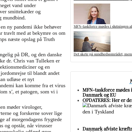
 meget vand under
over smittekæder og
og mundbind.
MFN-taskforce mødes i slutningen af
 en ny pandemi ikke behøver
ar travlt med at bekymre os om
mps næste opslag på Truth
Det skete på sundhedsområdet, mens 
gængelig på DR, og den danske
ske dr. Chris van Tulleken er
fektionsmediciner og en
jordomrejse til blandt andet
an udløse et nyt
ndemi kan komme fra et virus
MFN-taskforce mødes i 
dom x', et patogen, som vi i
Danmark og EU
OPDATERES: Her er den
ken møder virologer,
erne og forskerne sover lige
nge af morgendagens frygtede
 og opstår, når virusser
Danmark afviste kræftm
 menneskelig adfærd øger