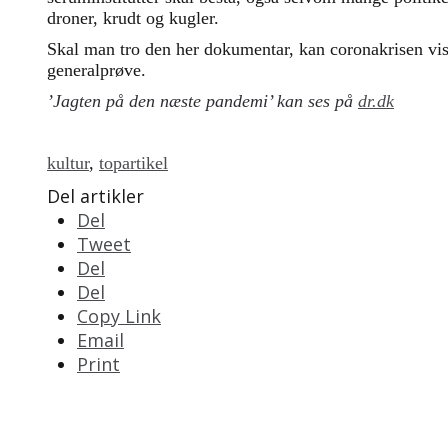
droner, krudt og kugler.
Skal man tro den her dokumentar, kan coronakrisen vise
generalprøve.
’Jagten på den næste pandemi’ kan ses på
dr.dk
kultur
,
topartikel
Del artikler
Del
Tweet
Del
Del
Copy Link
Email
Print