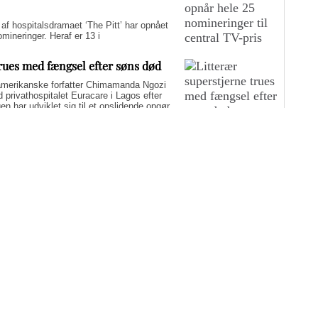
hospitalsdramaet ‘The Pitt’ har opnået
ineringer. Heraf er 13 i
trues med fængsel efter søns død
merikanske forfatter Chimamanda Ngozi
d privathospitalet Euracare i Lagos efter
n har udviklet sig til et opslidende opgør
elfuld journalføring og trusler om fængsel.
i er på én gang hudløst ærlig og
sin biografi for at genaktivere debatten om
er med at skygge for sin legitime holdning
 til det svære etiske spørgsmål.
yst i sommerferien: Fem
g-muligheder
nderholdning i ferien, der både oplyser og inspirerer? Medicinske
edst anmeldte film, TV-udsendelser og dokumentarer fra 2026. De
ner.
Flere artikler