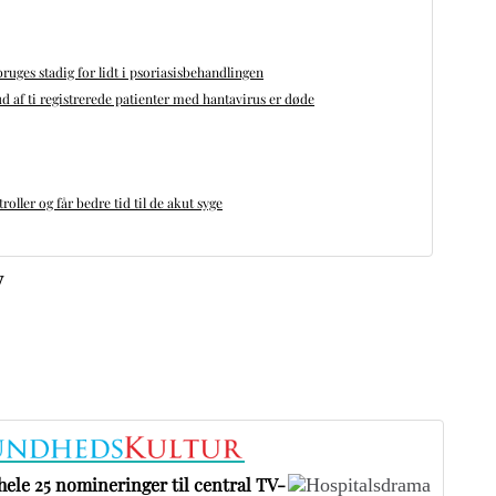
bruges stadig for lidt i psoriasisbehandlingen
d af ti registrerede patienter med hantavirus er døde
oller og får bedre tid til de akut syge
v
ele 25 nomineringer til central TV-