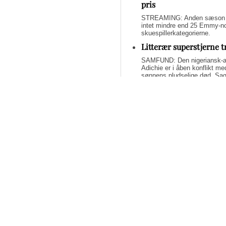
pris
STREAMING: Anden sæson af 
intet mindre end 25 Emmy-nom
skuespillerkategorierne.
Litterær superstjerne 
SAMFUND: Den nigeriansk-a
Adichie er i åben konflikt me
sønnens pludselige død. Sage
om lægelig forsømmelse, mang
Svend Lings selvbiograf
dybt utroværdig
BØGER: Svend Lings udgiver 
aktiv dødshjælp, men han end
og for et konstruktivt bidrag
Bliv underholdt og opl
fremragende streamin
STREAMING: Mangler du lidt u
Tidsskrifter har fundet de b
har alle scoret 5 ud af 6 stjer