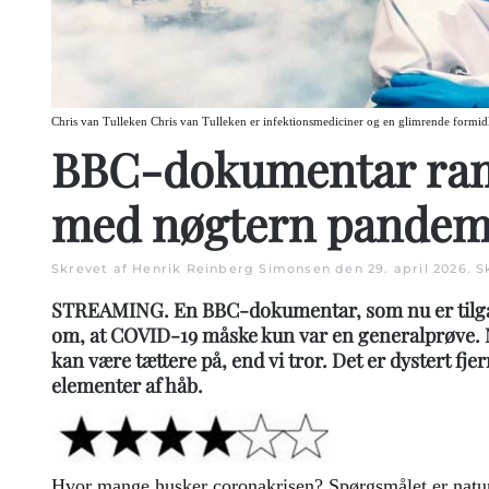
Chris van Tulleken Chris van Tulleken er infektionsmediciner og en glimrende formidl
BBC-dokumentar ra
med nøgtern pandem
Skrevet af Henrik Reinberg Simonsen den
29. april 2026
. S
STREAMING. En BBC-dokumentar, som nu er tilgæ
om, at COVID-19 måske kun var en generalprøve. 
kan være tættere på, end vi tror. Det er dystert f
elementer af håb.
Hvor mange husker coronakrisen? Spørgsmålet er naturli