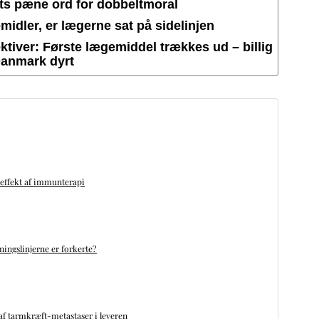
ets pæne ord for dobbeltmoral
idler, er lægerne sat på sidelinjen
tiver: Første lægemiddel trækkes ud – billig
Danmark dyrt
 effekt af immunterapi
ningslinjerne er forkerte?
f tarmkræft-metastaser i leveren