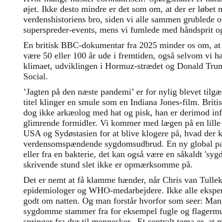
øjet. Ikke desto mindre er det som om, at der er løbet
verdenshistoriens bro, siden vi alle sammen grublede 
superspreder-events, mens vi fumlede med håndsprit 
En britisk BBC-dokumentar fra 2025 minder os om, at
være 50 eller 100 år ude i fremtiden, også selvom vi h
klimaet, udviklingen i Hormuz-strædet og Donald Tru
Social.
’Jagten på den næste pandemi’ er for nylig blevet til
titel klinger en smule som en Indiana Jones-film. Briti
dog ikke arkæolog med hat og pisk, han er derimod in
glimrende formidler. Vi kommer med lægen på en lille 
USA og Sydøstasien for at blive klogere på, hvad der k
verdensomspændende sygdomsudbrud. En ny global pa
eller fra en bakterie, det kan også være en såkaldt 'syg
skrivende stund slet ikke er opmærksomme på.
Det er nemt at få klamme hænder, når Chris van Tulle
epidemiologer og WHO-medarbejdere. Ikke alle ekspert
godt om natten. Og man forstår hvorfor som seer: Ma
sygdomme stammer fra for eksempel fugle og flagermus
springer fra dyr til mennesker. Et centralt tema er, at