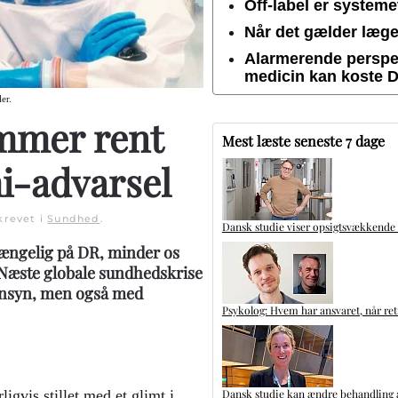
Off-label er system
Når det gælder lægem
Alarmerende perspek
medicin kan koste 
er.
mmer rent
Mest læste seneste 7 dage
i-advarsel
krevet i
Sundhed
.
Dansk studie viser opsigtsvækkende
ngelig på DR, minder os
Næste globale sundhedskrise
jernsyn, men også med
Psykolog: Hvem har ansvaret, når ret
Dansk studie kan ændre behandling a
gvis stillet med et glimt i