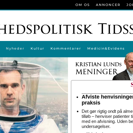
OM OS
ANNONCER
JO
Nyheder
Kultur
Kommentarer
Medicin&Evidens
Afviste henvisninge
praksis
Det gør rigtig ondt på alme
tilløb – henviser patienter 
med en afvisning. Uden be
undersøgelser.