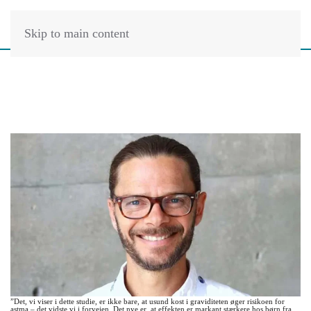
Skip to main content
”Det, vi viser i dette studie, er ikke bare, at usund kost i graviditeten øger risikoen for
astma – det vidste vi i forvejen. Det nye er, at effekten er markant stærkere hos børn fra