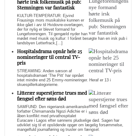
hørte irsk folkemusik på pub:
Stemningen var fantastisk
KULTUR-TEMPERATUR: Ejvind
Frausings mors musikalske kunnen er
ikke gået i arv til Hvidovre-overlægen,
der for nylig er blevet formand for
Lungeforeningen. Til gengæld nyder han
mødet med musik og kultur: I foråret besøgte han en irsk pub i
landsbyen Letterfrack,[…]
Hospitalsdrama opnår hele 25
nomineringer til central TV-
pris
STREAMING: Anden sæson af
hospitalsdramaet ‘The Pitt’ har opnået
intet mindre end 25 Emmy-nomineringer. Heraf er 13 i
skuespillerkategorierne.
Litterær superstjerne trues med
fængsel efter søns død
SAMFUND: Den nigeriansk-amerikanske
forfatter Chimamanda Ngozi Adichie er i
åben konflikt med privathospitalet
Euracare i Lagos efter sønnens pludselige død. Sagen har
udviklet sig til et opslidende opgør om lægelig forsømmelse,
mangelfuld journalføring og trusler om fængsel.