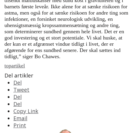
tilsendt måltidskasser med sund kost i graviditeten og i
barnets første leveår. Ikke alene for at sænke risikoen for
astma, men også for at sænke risikoen for andre ting som
infektioner, en forsinket neurologisk udvikling, en
uhensigtsmæssig kropssammensætning og andre ting,
som determinerer sundhed gennem hele livet. Det er en
god investering og et stort potentiale. Vi skal huske, at
der kun er et afgrænset vindue tidligt i livet, der er
afgørende for ens sundhed senere. Der skal sættes ind
tidligt,” siger Bo Chawes.
topartikel
Del artikler
Del
Tweet
Del
Del
Copy Link
Email
Print