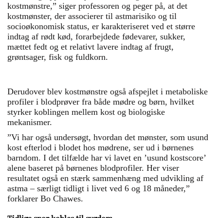
kostmønstre,” siger professoren og peger på, at det
kostmønster, der associerer til astmarisiko og til
socioøkonomisk status, er karakteriseret ved et større
indtag af rødt kød, forarbejdede fødevarer, sukker,
mættet fedt og et relativt lavere indtag af frugt,
grøntsager, fisk og fuldkorn.
Derudover blev kostmønstre også afspejlet i metaboliske
profiler i blodprøver fra både mødre og børn, hvilket
styrker koblingen mellem kost og biologiske
mekanismer.
”Vi har også undersøgt, hvordan det mønster, som usund
kost efterlod i blodet hos mødrene, ser ud i børnenes
barndom. I det tilfælde har vi lavet en ’usund kostscore’
alene baseret på børnenes blodprofiler. Her viser
resultatet også en stærk sammenhæng med udvikling af
astma – særligt tidligt i livet ved 6 og 18 måneder,”
forklarer Bo Chawes.