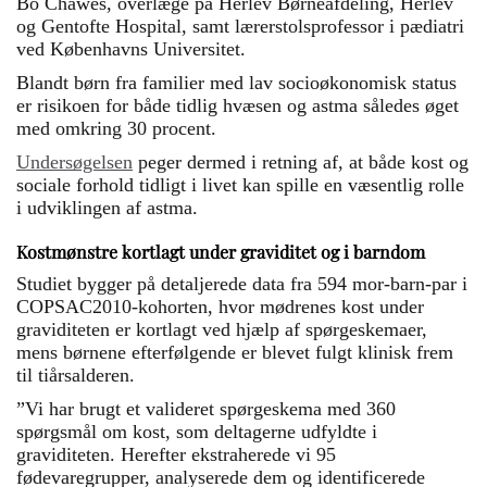
Bo Chawes, overlæge på Herlev Børneafdeling, Herlev
og Gentofte Hospital, samt lærerstolsprofessor i pædiatri
ved Københavns Universitet.
Blandt børn fra familier med lav socioøkonomisk status
er risikoen for både tidlig hvæsen og astma således øget
med omkring 30 procent.
Undersøgelsen
peger dermed i retning af, at både kost og
sociale forhold tidligt i livet kan spille en væsentlig rolle
i udviklingen af astma.
Kostmønstre kortlagt under graviditet og i barndom
Studiet bygger på detaljerede data fra 594 mor-barn-par i
COPSAC2010-kohorten, hvor mødrenes kost under
graviditeten er kortlagt ved hjælp af spørgeskemaer,
mens børnene efterfølgende er blevet fulgt klinisk frem
til tiårsalderen.
”Vi har brugt et valideret spørgeskema med 360
spørgsmål om kost, som deltagerne udfyldte i
graviditeten. Herefter ekstraherede vi 95
fødevaregrupper, analyserede dem og identificerede