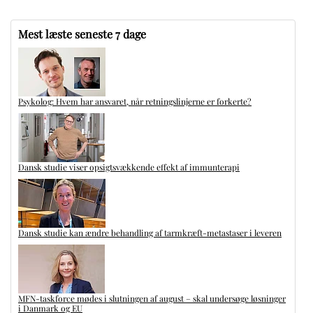
Mest læste seneste 7 dage
Psykolog: Hvem har ansvaret, når retningslinjerne er forkerte?
Dansk studie viser opsigtsvækkende effekt af immunterapi
Dansk studie kan ændre behandling af tarmkræft-metastaser i leveren
MFN-taskforce mødes i slutningen af august – skal undersøge løsninger
i Danmark og EU