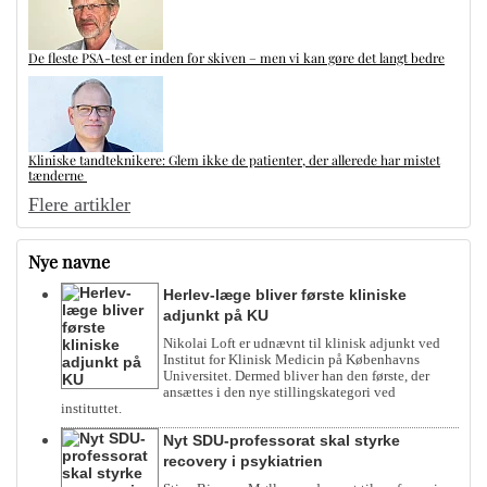
De fleste PSA-test er inden for skiven – men vi kan gøre det langt bedre
Kliniske tandteknikere: Glem ikke de patienter, der allerede har mistet
tænderne
Flere artikler
Nye navne
Herlev-læge bliver første kliniske
adjunkt på KU
Nikolai Loft er udnævnt til klinisk adjunkt ved
Institut for Klinisk Medicin på Københavns
Universitet. Dermed bliver han den første, der
ansættes i den nye stillingskategori ved
instituttet.
Nyt SDU-professorat skal styrke
recovery i psykiatrien