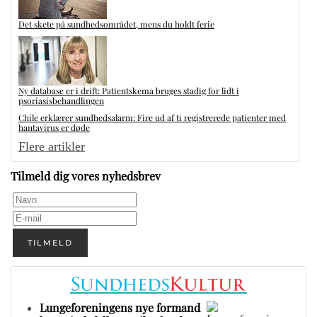
Det skete på sundhedsområdet, mens du holdt ferie
Ny database er i drift: Patientskema bruges stadig for lidt i
psoriasisbehandlingen
Chile erklærer sundhedsalarm: Fire ud af ti registrerede patienter med
hantavirus er døde
Flere artikler
Tilmeld dig vores nyhedsbrev
TILMELD
Lungeforeningens nye formand