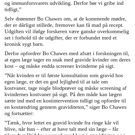
og immunforsvarets udvikling. Derfor bør vi gribe ind
tidligt,”
Selv drømmer Bo Chawes om, at de kommende mødre,
der er dårligst stillede, fremover kan få mad på recept.
Udgiften vil ifølge forskeren være ganske overkommelig
set i forhold til de udgifter, der er forbundet med et
kronisk sygt barn.
Derfor opfordrer Bo Chawes med afsæt i forskningen til,
at egen læge tager en snak med gravide kvinder om deres
kost – og måske endda screener kvinderne på sigt.
”Når kvinden er til første konsultation som gravid hos
egen læge, er det en god lejlighed til at tale om
kostvaner, tage nogle blodprøver og måske screening af
kvindernes kostvaner på sigt. På den måde kan lægen
sætte ind med en kostintervention tidligt og opfordre til
en kostændring gennem graviditeten,” siger Bo Chawes
og fortsætter:
”Tænk, hvor lettet en gravid kvinde fra ringe kår vil
blive, når hun – efter at have talt med sin læge – får