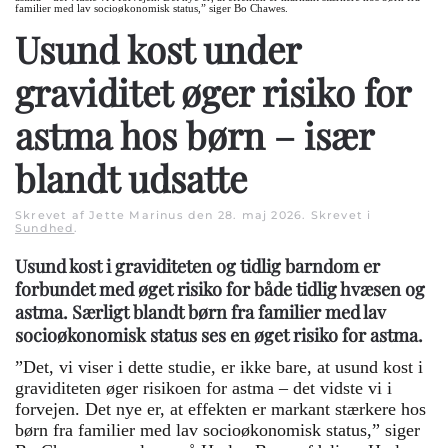
familier med lav socioøkonomisk status,” siger Bo Chawes.
Usund kost under
graviditet øger risiko for
astma hos børn – især
blandt udsatte
Skrevet af Jette Marinus den
28. maj 2026
. Skrevet i
Sundhed
.
Usund kost i graviditeten og tidlig barndom er
forbundet med øget risiko for både tidlig hvæsen og
astma. Særligt blandt børn fra familier med lav
socioøkonomisk status ses en øget risiko for astma.
”Det, vi viser i dette studie, er ikke bare, at usund kost i
graviditeten øger risikoen for astma – det vidste vi i
forvejen. Det nye er, at effekten er markant stærkere hos
børn fra familier med lav socioøkonomisk status,” siger