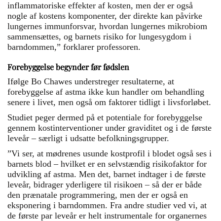
inflammatoriske effekter af kosten, men der er også
nogle af kostens komponenter, der direkte kan påvirke
lungernes immunforsvar, hvordan lungernes mikrobiom
sammensættes, og barnets risiko for lungesygdom i
barndommen,” forklarer professoren.
Forebyggelse begynder før fødslen
Ifølge Bo Chawes understreger resultaterne, at
forebyggelse af astma ikke kun handler om behandling
senere i livet, men også om faktorer tidligt i livsforløbet.
Studiet peger dermed på et potentiale for forebyggelse
gennem kostinterventioner under graviditet og i de første
leveår – særligt i udsatte befolkningsgrupper.
”Vi ser, at mødrenes usunde kostprofil i blodet også ses i
barnets blod – hvilket er en selvstændig risikofaktor for
udvikling af astma. Men det, barnet indtager i de første
leveår, bidrager yderligere til risikoen – så der er både
den prænatale programmering, men der er også en
eksponering i barndommen. Fra andre studier ved vi, at
de første par leveår er helt instrumentale for organernes