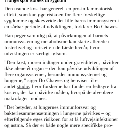
Tidlige spor kobles til sygdom
Den usunde kost har generelt en pro-inflammatorisk
effekt, som kan øge risikoen for flere forskellige
sygdomme og skævvride det lille barns immunsystem i
en sårbar periode af udviklingen, forklarer Bo Chawes.
Han peger samtidig på, at påvirkningen af barnets
immunsystem og metabolisme kan starte allerede i
fosterlivet og fortsætte i de første leveår, hvor
udviklingen er særligt følsom.
”Den kost, moren indtager under graviditeten, påvirker
ikke alene ét organ – den kan påvirke udviklingen af
flere organsystemer, herunder immunsystemet og
lungerne,” siger Bo Chawes og henviser til et
andet
studie
, hvor forskerne har fundet en fedtsyre fra
kosten, der kan påvirke måden, hvorpå de alveolære
makrofager modnes.
”Det betyder, at lungernes immunforsvar og
bakteriesammensætningen i lungerne påvirkes – og
efterfølgende øges risikoen for at få luftvejsinfektioner
og astma. Så der er både nogle mere specifikke pro-