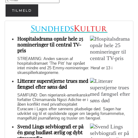
TILMELD
Hospitalsdrama opnår hele 25
nomineringer til central TV-
pris
STREAMING: Anden sæson af
hospitalsdramaet ‘The Pitt’ har opnået
intet mindre end 25 Emmy-nomineringer. Heraf er 13 i
skuespillerkategorierne.
Litterær superstjerne trues med
fængsel efter søns død
SAMFUND: Den nigeriansk-amerikanske
forfatter Chimamanda Ngozi Adichie er i
åben konflikt med privathospitalet
Euracare i Lagos efter sønnens pludselige død. Sagen har
udviklet sig til et opslidende opgør om lægelig forsømmelse,
mangelfuld journalføring og trusler om fængsel.
Svend Lings selvbiografi er på
én gang hudløst ærlig og dybt