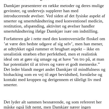
Damkjær præsenterer en række metoder og deres mulige
gevinster, og undervejs supplerer han med
introducerende øvelser. Ved siden af det fysiske aspekt af
smerter og smertehåndtering med konventionel medicin,
restitution, afspænding, aktivitet og øvelser handler
smertehåndtering ifølge Damkjær især om indstilling.
Forfatteren går i rette med den kontroversielle floskel om
’at være den bedste udgave af sig selv’, men han mener,
at udtrykket også rummer et brugbart aspekt – ikke en
urealistisk stræben efter perfekthed, men et realistisk
ideal om at gøre sig umage og at have ”en tro på, at man
har potentialet til at trives og være et godt menneske.”
Det leder blandt meget andet Damkjær til mindfulness og
biohacking som en vej til øget bevidsthed, forståelse og
kontakt med kroppen og derigennem et tåleligt liv med
smerter.
Det lyder alt sammen besnærende, og som refereret her
måske også lidt nemt, men Damkjær nærer ingen