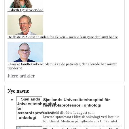
Lisbeth Egeskov er død
De fleste PSA-test er inden for skiven – men vi kan gøre det langt bedre
Kliniske tandteknikere: Glem ikke de patienter, der allerede har mistet
tænderne
Flere artikler
Nye navne
Sjællands Universitetshospital får
lærestolsprofessor i onkologi
Julie Gehl tiltrådte 1. august som
lærestolsprofessor i klinisk onkologi ved Institut
for Klinisk Medicin på Københavns Universitet.