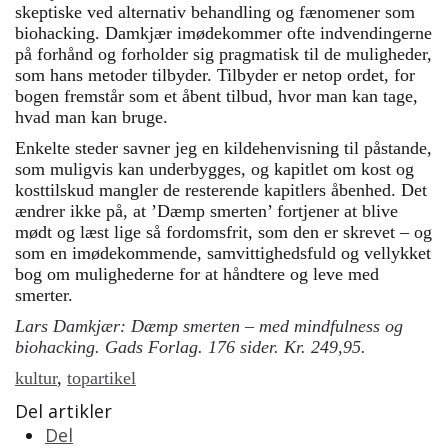
skeptiske ved alternativ behandling og fænomener som
biohacking. Damkjær imødekommer ofte indvendingerne
på forhånd og forholder sig pragmatisk til de muligheder,
som hans metoder tilbyder. Tilbyder er netop ordet, for
bogen fremstår som et åbent tilbud, hvor man kan tage,
hvad man kan bruge.
Enkelte steder savner jeg en kildehenvisning til påstande,
som muligvis kan underbygges, og kapitlet om kost og
kosttilskud mangler de resterende kapitlers åbenhed. Det
ændrer ikke på, at ’Dæmp smerten’ fortjener at blive
mødt og læst lige så fordomsfrit, som den er skrevet – og
som en imødekommende, samvittighedsfuld og vellykket
bog om mulighederne for at håndtere og leve med
smerter.
Lars Damkjær: Dæmp smerten – med mindfulness og
biohacking. Gads Forlag. 176 sider. Kr. 249,95.
kultur
,
topartikel
Del artikler
Del