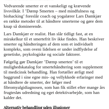
Vedvarende smerter er et vanskeligt og krævende
livsvilkår. I ’Dæmp Smerten – med mindfulness og
biohacking’ foreslår coach og yogalærer Lars Damkjær
en række metoder til at håndtere smerterne og gøre dem
knap så dominerende.
Lars Damkjær er realist. Han slår tidligt fast, at en
mirakelkur til et smertefrit liv ikke findes. Han beskriver
smerter og håndteringen af dem som et individuelt
kompleks, som oveni lidelsen er under indflydelse af
genetiske, psykologiske og sociale faktorer.
Følgelig gør Damkjær ’Dæmp smerten’ til et
mulighedskatalog for smertehåndtering som supplement
til medicinsk behandling. Han fortæller ærligt med
baggrund i sine egne mis- og vellykkede erfaringer med
at håndtere de smerter, der følger med
fibromyalgidiagnosen, som han fik stillet efter mange års
frugtesløs udredning og eget detektivarbejde, som han
kalder det.
Alternativ behandling uden illusioner