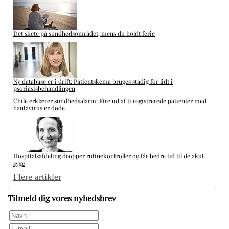
Det skete på sundhedsområdet, mens du holdt ferie
Ny database er i drift: Patientskema bruges stadig for lidt i
psoriasisbehandlingen
Chile erklærer sundhedsalarm: Fire ud af ti registrerede patienter med
hantavirus er døde
Hospitalsafdeling dropper rutinekontroller og får bedre tid til de akut
syge
Flere artikler
Tilmeld dig vores nyhedsbrev