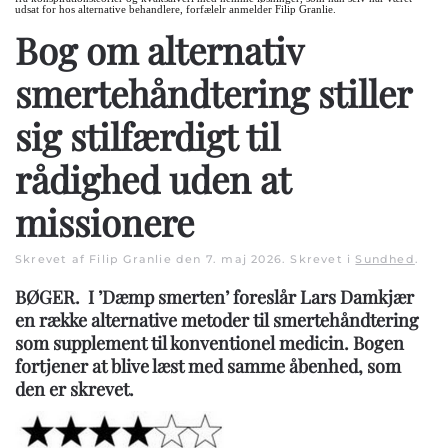
udsat for hos alternative behandlere, forfælelr anmelder Filip Granlie.
Bog om alternativ
smertehåndtering stiller
sig stilfærdigt til
rådighed uden at
missionere
Skrevet af Filip Granlie den
7. maj 2026
. Skrevet i
Sundhed
.
BØGER. I ’Dæmp smerten’ foreslår Lars Damkjær
en række alternative metoder til smertehåndtering
som supplement til konventionel medicin. Bogen
fortjener at blive læst med samme åbenhed, som
den er skrevet.