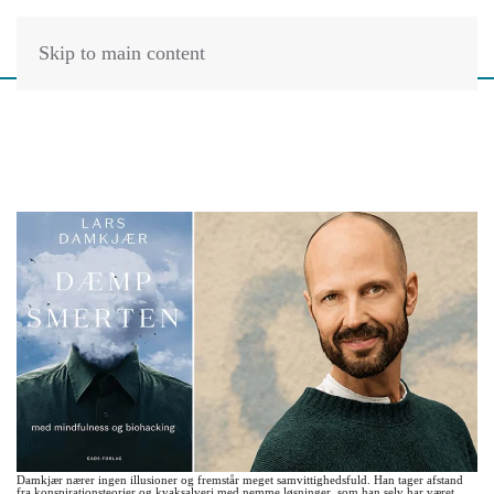
Skip to main content
Damkjær nærer ingen illusioner og fremstår meget samvittighedsfuld. Han tager afstand
fra konspirationsteorier og kvaksalveri med nemme løsninger, som han selv har været