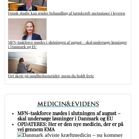
Dansk studie kan ændre behandling af tarmkræft-metastaser i leveren
MFN-taskforce mødes i slutningen af august – skal undersøge løsninger
i Danmark og EU
Det skete på sundhedsområdet, mens du holdt ferie
MFN-taskforce mødes i slutningen af august –
skal undersøge løsninger i Danmark og EU
OPDATERES: Her er den nye medicin, der er på
vej gennem EMA