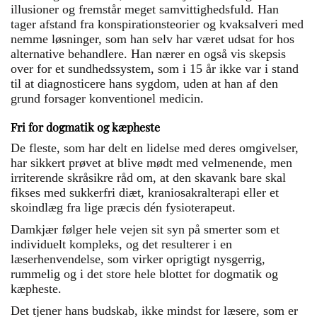
illusioner og fremstår meget samvittighedsfuld. Han
tager afstand fra konspirationsteorier og kvaksalveri med
nemme løsninger, som han selv har været udsat for hos
alternative behandlere. Han nærer en også vis skepsis
over for et sundhedssystem, som i 15 år ikke var i stand
til at diagnosticere hans sygdom, uden at han af den
grund forsager konventionel medicin.
Fri for dogmatik og kæpheste
De fleste, som har delt en lidelse med deres omgivelser,
har sikkert prøvet at blive mødt med velmenende, men
irriterende skråsikre råd om, at den skavank bare skal
fikses med sukkerfri diæt, kraniosakralterapi eller et
skoindlæg fra lige præcis dén fysioterapeut.
Damkjær følger hele vejen sit syn på smerter som et
individuelt kompleks, og det resulterer i en
læserhenvendelse, som virker oprigtigt nysgerrig,
rummelig og i det store hele blottet for dogmatik og
kæpheste.
Det tjener hans budskab, ikke mindst for læsere, som er