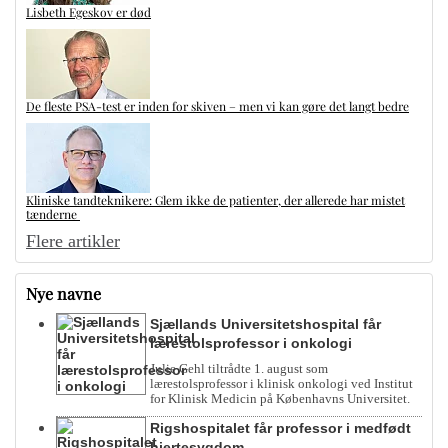
Lisbeth Egeskov er død
De fleste PSA-test er inden for skiven – men vi kan gøre det langt bedre
Kliniske tandteknikere: Glem ikke de patienter, der allerede har mistet
tænderne
Flere artikler
Nye navne
Sjællands Universitetshospital får
lærestolsprofessor i onkologi
Julie Gehl tiltrådte 1. august som
lærestolsprofessor i klinisk onkologi ved Institut
for Klinisk Medicin på Københavns Universitet.
Rigshospitalet får professor i medfødt
hjertesygdom