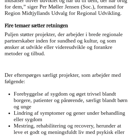
indsatser bliver udviklet og når ud til dem, der har brug
for dem,” siger Per Møller Jensen (Soc.), formand for
Region Midtjyllands Udvalg for Regional Udvikling.
Fire temaer sætter retningen
Puljen støtter projekter, der arbejder i brede regionale
partnerskaber inden for sundhed og kultur, og som
ønsker at udvikle eller videreudvikle og forankre
metoder og tilbud.
Der efterspørges særligt projekter, som arbejder med
følgende:
Forebyggelse af sygdom og øget trivsel blandt
borgere, patienter og pårørende, særligt blandt børn
og unge
Lindring af symptomer og gener under behandling
eller sygdom
Mestring, rehabilitering og recovery, herunder at
leve et godt og meningsfuldt liv med psykisk eller