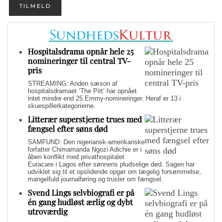
TILMELD
Hospitalsdrama opnår hele 25
nomineringer til central TV-
pris
STREAMING: Anden sæson af
hospitalsdramaet ‘The Pitt’ har opnået
intet mindre end 25 Emmy-nomineringer. Heraf er 13 i
skuespillerkategorierne.
Litterær superstjerne trues med
fængsel efter søns død
SAMFUND: Den nigeriansk-amerikanske
forfatter Chimamanda Ngozi Adichie er i
åben konflikt med privathospitalet
Euracare i Lagos efter sønnens pludselige død. Sagen har
udviklet sig til et opslidende opgør om lægelig forsømmelse,
mangelfuld journalføring og trusler om fængsel.
Svend Lings selvbiografi er på
én gang hudløst ærlig og dybt
utroværdig