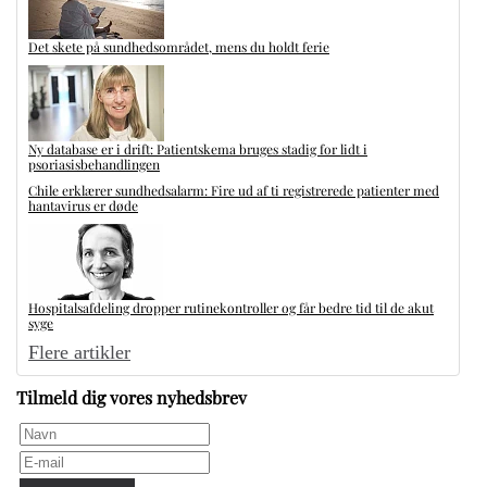
Det skete på sundhedsområdet, mens du holdt ferie
Ny database er i drift: Patientskema bruges stadig for lidt i
psoriasisbehandlingen
Chile erklærer sundhedsalarm: Fire ud af ti registrerede patienter med
hantavirus er døde
Hospitalsafdeling dropper rutinekontroller og får bedre tid til de akut
syge
Flere artikler
Tilmeld dig vores nyhedsbrev