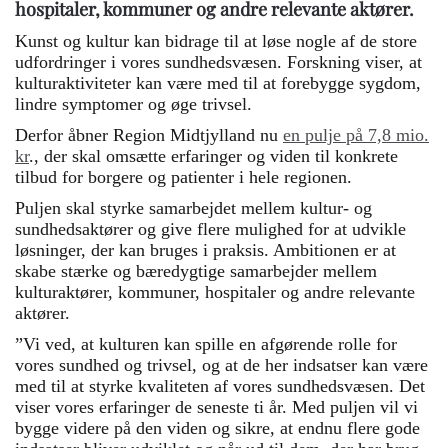
hospitaler, kommuner og andre relevante aktører.
Kunst og kultur kan bidrage til at løse nogle af de store
udfordringer i vores sundhedsvæsen. Forskning viser, at
kulturaktiviteter kan være med til at forebygge sygdom,
lindre symptomer og øge trivsel.
Derfor åbner Region Midtjylland nu
en pulje på 7,8 mio.
kr
., der skal omsætte erfaringer og viden til konkrete
tilbud for borgere og patienter i hele regionen.
Puljen skal styrke samarbejdet mellem kultur- og
sundhedsaktører og give flere mulighed for at udvikle
løsninger, der kan bruges i praksis. Ambitionen er at
skabe stærke og bæredygtige samarbejder mellem
kulturaktører, kommuner, hospitaler og andre relevante
aktører.
”Vi ved, at kulturen kan spille en afgørende rolle for
vores sundhed og trivsel, og at de her indsatser kan være
med til at styrke kvaliteten af vores sundhedsvæsen. Det
viser vores erfaringer de seneste ti år. Med puljen vil vi
bygge videre på den viden og sikre, at endnu flere gode