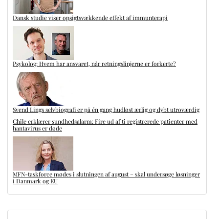
Dansk studie viser opsigtsvækkende effekt af immunterapi
Psykolog: Hvem har ansvaret, når retningslinjerne er forkerte?
Svend Lings selvbiografi er på én gang hudløst ærlig og dybt utroværdig
Chile erklærer sundhedsalarm: Fire ud af ti registrerede patienter med
hantavirus er døde
MFN-taskforce mødes i slutningen af august – skal undersøge løsninger
i Danmark og EU