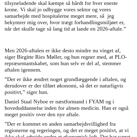
tilsyneladende skal kæmpe så hårdt for hver eneste
krone. Vi skal jo udbygge vores sektor og vores
samarbejde med hospitalerne meget mere, så jeg
bekymrer mig over, hvor trægt forhandlingsmiljøet er,
når det skulle tage så lang tid at lande en 2026-aftale.”
Men 2026-aftalen er ikke desto mindre nu vinget af,
siger Birgitte Ries Møller, og hun regner med, at PLO-
repræsentantskabet, som hun selv er del af, stemmer
aftalen igennem.
”Der er ikke ændret noget grundlæggende i aftalen, og
derudover er der tilført økonomi, så det er naturligvis
positivt,” siger hun.
Daniel Staal Nyboe er næstformand i FYAM og i
hoveduddannelse inden for almen medicin. Han er også
meget positiv over den nye aftale.
”Der er kommet en anden samarbejdsvillighed fra
regionerne og regeringen, og det er meget positivt, at vi
ikke skal arbejde under et økonomisk loft. Det har været