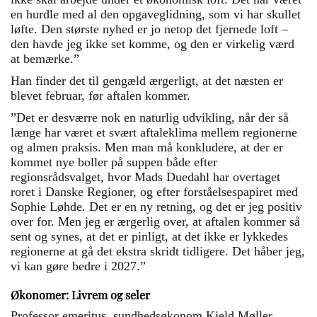
en hurdle med al den opgaveglidning, som vi har skullet
løfte. Den største nyhed er jo netop det fjernede loft –
den havde jeg ikke set komme, og den er virkelig værd
at bemærke.”
Han finder det til gengæld ærgerligt, at det næsten er
blevet februar, før aftalen kommer.
”Det er desværre nok en naturlig udvikling, når der så
længe har været et svært aftaleklima mellem regionerne
og almen praksis. Men man må konkludere, at der er
kommet nye boller på suppen både efter
regionsrådsvalget, hvor Mads Duedahl har overtaget
roret i Danske Regioner, og efter forståelsespapiret med
Sophie Løhde. Det er en ny retning, og det er jeg positiv
over for. Men jeg er ærgerlig over, at aftalen kommer så
sent og synes, at det er pinligt, at det ikke er lykkedes
regionerne at gå det ekstra skridt tidligere. Det håber jeg,
vi kan gøre bedre i 2027.”
Økonomer: Livrem og seler
Professor emeritus, sundhedsøkonom Kjeld Møller