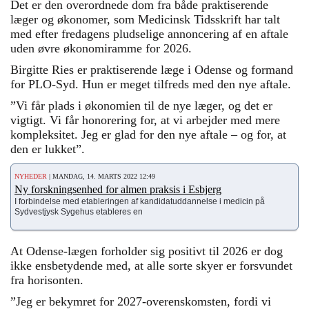
Det er den overordnede dom fra både praktiserende
læger og økonomer, som Medicinsk Tidsskrift har talt
med efter fredagens pludselige annoncering af en aftale
uden øvre økonomiramme for 2026.
Birgitte Ries er praktiserende læge i Odense og formand
for PLO-Syd. Hun er meget tilfreds med den nye aftale.
”Vi får plads i økonomien til de nye læger, og det er
vigtigt. Vi får honorering for, at vi arbejder med mere
kompleksitet. Jeg er glad for den nye aftale – og for, at
den er lukket”.
NYHEDER
| MANDAG, 14. MARTS 2022 12:49
Ny forskningsenhed for almen praksis i Esbjerg
I forbindelse med etableringen af kandidatuddannelse i medicin på
Sydvestjysk Sygehus etableres en
At Odense-lægen forholder sig positivt til 2026 er dog
ikke ensbetydende med, at alle sorte skyer er forsvundet
fra horisonten.
”Jeg er bekymret for 2027-overenskomsten, fordi vi