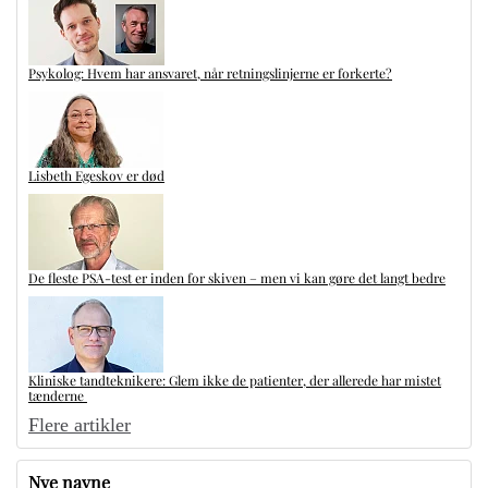
Psykolog: Hvem har ansvaret, når retningslinjerne er forkerte?
Lisbeth Egeskov er død
De fleste PSA-test er inden for skiven – men vi kan gøre det langt bedre
Kliniske tandteknikere: Glem ikke de patienter, der allerede har mistet
tænderne
Flere artikler
Nye navne