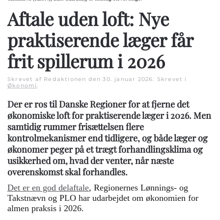
Aftale uden loft: Nye
praktiserende læger får
frit spillerum i 2026
Skrevet af Redaktionen den
30. januar 2026
. Skrevet i
Økonomi
.
Der er ros til Danske Regioner for at fjerne det
økonomiske loft for praktiserende læger i 2026. Men
samtidig rummer frisættelsen flere
kontrolmekanismer end tidligere, og både læger og
økonomer peger på et trægt forhandlingsklima og
usikkerhed om, hvad der venter, når næste
overenskomst skal forhandles.
Det er en god delaftale
, Regionernes Lønnings- og
Takstnævn og PLO har udarbejdet om økonomien for
almen praksis i 2026.