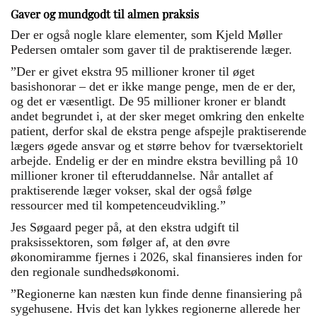
Gaver og mundgodt til almen praksis
Der er også nogle klare elementer, som Kjeld Møller
Pedersen omtaler som gaver til de praktiserende læger.
”Der er givet ekstra 95 millioner kroner til øget
basishonorar – det er ikke mange penge, men de er der,
og det er væsentligt. De 95 millioner kroner er blandt
andet begrundet i, at der sker meget omkring den enkelte
patient, derfor skal de ekstra penge afspejle praktiserende
lægers øgede ansvar og et større behov for tværsektorielt
arbejde. Endelig er der en mindre ekstra bevilling på 10
millioner kroner til efteruddannelse. Når antallet af
praktiserende læger vokser, skal der også følge
ressourcer med til kompetenceudvikling.”
Jes Søgaard peger på, at den ekstra udgift til
praksissektoren, som følger af, at den øvre
økonomiramme fjernes i 2026, skal finansieres inden for
den regionale sundhedsøkonomi.
”Regionerne kan næsten kun finde denne finansiering på
sygehusene. Hvis det kan lykkes regionerne allerede her