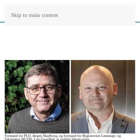
Skip to main content
Formand for PLO, Jørgen Skadborg, og formand for Regionernes Lønnings- og
Takstnævn (RLTN), Lars Gaardhøj, er endelig blevet enige.