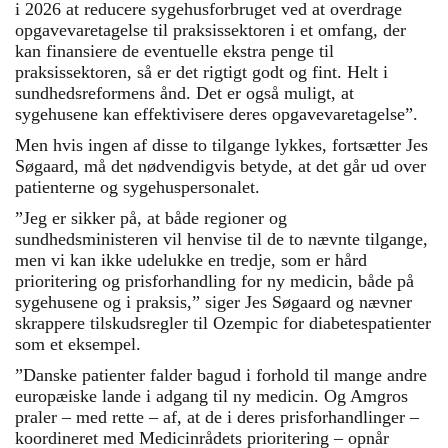
i 2026 at reducere sygehusforbruget ved at overdrage
opgavevaretagelse til praksissektoren i et omfang, der
kan finansiere de eventuelle ekstra penge til
praksissektoren, så er det rigtigt godt og fint. Helt i
sundhedsreformens ånd. Det er også muligt, at
sygehusene kan effektivisere deres opgavevaretagelse”.
Men hvis ingen af disse to tilgange lykkes, fortsætter Jes
Søgaard, må det nødvendigvis betyde, at det går ud over
patienterne og sygehuspersonalet.
”Jeg er sikker på, at både regioner og
sundhedsministeren vil henvise til de to nævnte tilgange,
men vi kan ikke udelukke en tredje, som er hård
prioritering og prisforhandling for ny medicin, både på
sygehusene og i praksis,” siger Jes Søgaard og nævner
skrappere tilskudsregler til Ozempic for diabetespatienter
som et eksempel.
”Danske patienter falder bagud i forhold til mange andre
europæiske lande i adgang til ny medicin. Og Amgros
praler – med rette – af, at de i deres prisforhandlinger –
koordineret med Medicinrådets prioritering – opnår