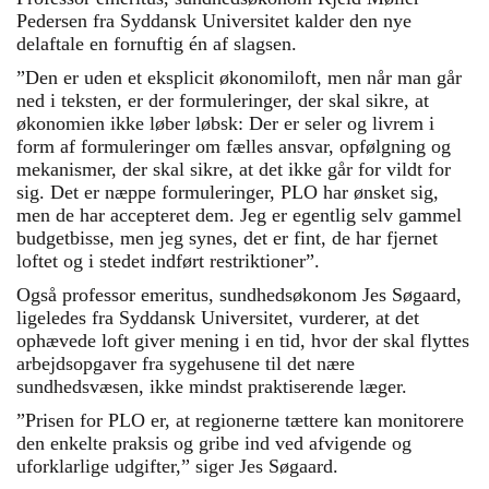
Pedersen fra Syddansk Universitet kalder den nye
delaftale en fornuftig én af slagsen.
”Den er uden et eksplicit økonomiloft, men når man går
ned i teksten, er der formuleringer, der skal sikre, at
økonomien ikke løber løbsk: Der er seler og livrem i
form af formuleringer om fælles ansvar, opfølgning og
mekanismer, der skal sikre, at det ikke går for vildt for
sig. Det er næppe formuleringer, PLO har ønsket sig,
men de har accepteret dem. Jeg er egentlig selv gammel
budgetbisse, men jeg synes, det er fint, de har fjernet
loftet og i stedet indført restriktioner”.
Også professor emeritus, sundhedsøkonom Jes Søgaard,
ligeledes fra Syddansk Universitet, vurderer, at det
ophævede loft giver mening i en tid, hvor der skal flyttes
arbejdsopgaver fra sygehusene til det nære
sundhedsvæsen, ikke mindst praktiserende læger.
”Prisen for PLO er, at regionerne tættere kan monitorere
den enkelte praksis og gribe ind ved afvigende og
uforklarlige udgifter,” siger Jes Søgaard.