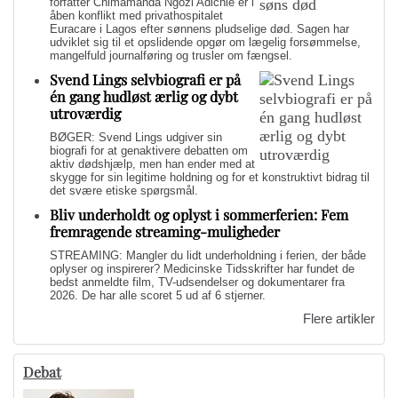
forfatter Chimamanda Ngozi Adichie er i
åben konflikt med privathospitalet
Euracare i Lagos efter sønnens pludselige død. Sagen har
udviklet sig til et opslidende opgør om lægelig forsømmelse,
mangelfuld journalføring og trusler om fængsel.
Svend Lings selvbiografi er på
én gang hudløst ærlig og dybt
utroværdig
BØGER: Svend Lings udgiver sin
biografi for at genaktivere debatten om
aktiv dødshjælp, men han ender med at
skygge for sin legitime holdning og for et konstruktivt bidrag til
det svære etiske spørgsmål.
Bliv underholdt og oplyst i sommerferien: Fem
fremragende streaming-muligheder
STREAMING: Mangler du lidt underholdning i ferien, der både
oplyser og inspirerer? Medicinske Tidsskrifter har fundet de
bedst anmeldte film, TV-udsendelser og dokumentarer fra
2026. De har alle scoret 5 ud af 6 stjerner.
Flere artikler
Debat