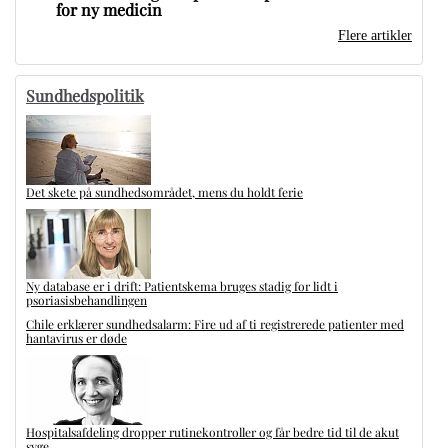
for ny medicin
Flere artikler
Sundhedspolitik
Det skete på sundhedsområdet, mens du holdt ferie
Ny database er i drift: Patientskema bruges stadig for lidt i
psoriasisbehandlingen
Chile erklærer sundhedsalarm: Fire ud af ti registrerede patienter med
hantavirus er døde
Hospitalsafdeling dropper rutinekontroller og får bedre tid til de akut
syge