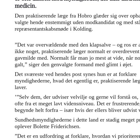
medicin.
Den praktiserende læge fra Hobro glæder sig over opba
valgte hende enstemmigt uden modkandidat og med stå
repræsentantskabsmøde i Kolding.
”Det var overvældende med den klapsalve – og ros er a
ikke noget, praktiserende læger normalt er overdrevent
gavmilde med. Normalt får man jo mest at vide, når no
galt,” siger den genvalgte formand med glimt i øjet.
Det sværeste ved hendes post synes hun er at forklare
myndighederne, hvad det egentlig er, praktiserende læ
laver.
’”Selv dem, der udviser velvilje og gerne vil forstå os, 
ofte fra et meget lavt vidensniveau. Det er frustrerend
begynde helt forfra – især hvis der ellers bliver udvist v
Sundhedsmyndighederne i dette land er stadig meget p
oplever Bolette Friderichsen.
”Det er en udfordring at forklare, hvordan vi prioriterer