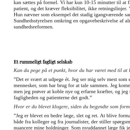
kan sættes på formel. Vi har kun 10-15 minutter til at 
patient, og det kræver fleksibilitet, ikke retningslinjer.
Hun nævner som eksempel det stadig igangværende s
Sundhedsstyrelsen omkring en opgavebeskrivelse af al
sundhedsreformen.
Et rummeligt fagligt selskab
Kan du pege på et punkt, hvor du har været med til at 
”Det er svært at udpege ét. Jeg ser mig selv mest som 
mennesker, som har brug for at tale sammen. Jeg komm
men jeg prøver at koble nye og erfarne kræfter, og jeg t
fagligheden og patienterne det godt.”
Hvor er du blevet klogere, siden du begyndte som for
”Jeg er blevet en bedre læge, slet og ret. At blive for
både fra kolleger og fra journalister, der stiller spørgs
nuancere mine holdninger. Som nyuddannet læge fik je