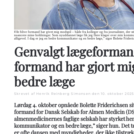
#At blive formand har givet mig modspil – både fra kolleger og fra journalister, der sti
nuancere mine holdninger. Som nyuddannet læge fik jeg flere klager over min komm
alligevel. I dag er jeg en bedre kommunikator og en bedre læge,” siger Bolette Frideri
Genvalgt lægeforman
formand har gjort mig
bedre læge
Skrevet af Henrik Reinberg Simonsen den
10. oktober 2025
Lørdag 4. oktober opnåede Bolette Friderichsen si
formand for Dansk Selskab for Almen Medicin (DSA
almenmedicinernes faglige selskab har styrket hend
kommunikator og en bedre læge,” siger hun. Det t
er ofte dansen med myndigheder, der ikke tilstrækk