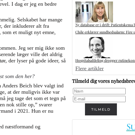
el. I dag er jeg en bedre
mmelig. Selskabet har mange
Ny database er i drift: Patientskema 
, der inkluderer alt fra
 som et muligt nyt emne,
Chile erklærer sundhedsalarm: Fire u
kommen. Jeg ser mig ikke som
serende læger ville det aldrig
ør, der lyser på gode ideer, så
Hospitalsafdeling dropper rutinekontr
Flere artikler
ost som den her?
Tilmeld dig vores nyhedsbre
n Anders Beich blev valgt ind
e, at der muligvis ikke var
må jeg tage det som et tegn på
en nok stille op,” svarer
TILMELD
ormand i 2021. Hun er nu
med næstformand og