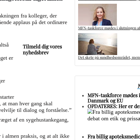
kningen fra kolleger, der
ende applaus på det ordinære
MFN-taskforce mødes i slutningen af
ltså
Tilmeld dig vores
nyhedsbrev
Det skete på sundhedsområdet, mens 
get er
ger
MFN-taskforce mødes i 
starter
Danmark og EU
e, at man hver gang skal
OPDATERES: Her er den
elvilje til dialog og forståelse.”
ræget af en sygehustankegang,
 i almen praksis, og at alt ikke
Fra billig apoteksmedic