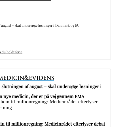
 august – skal undersøge løsninger i Danmark og EU
du holdt ferie
slutningen af august – skal undersøge løsninger i
 nye medicin, der er på vej gennem EMA
in til millionregning: Medicinrådet efterlyser debat