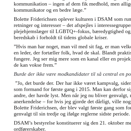
kommunikation – ingen af dem fik medhold, men alligev
kommunikator og en bedre læge.”
Bolette Friderichsen oplever kulturen i DSAM som ru
retninger og interesser – det afspejles i interessegrupper
plejehjemslæger til LGBTQ+-fokus, bæredygtighed og,
beredskab i forholdt til tidens globale kriser.
”Hvis man har noget, man vil med sit fag, er man vel
en leder, der fortæller folk, hvad de skal. Blandt prakti
fungere. Jeg ser mig mere som en kanal eller en projekt
de kan vokse frem.”
Burde der ikke være modkandidater til så central en p
”Jo, det burde der. Der har ikke været kampvalg, side
som formand for første gang i 2015. Man kan derfor sig
andre, der havde lyst. Men når jeg nu bliver genvalgt, 
anerkendelse – for hvis jeg gjorde det dårligt, ville nog
Bolette Friderichsen, der blev valgt første gang som f
genvalgt til sin tredje og ifølge reglerne sidste periode.
DSAM’s bestyrelse konstituerer sig den 21. oktober 
ordførerskaber.