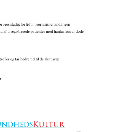
bruges stadig for lidt i psoriasisbehandlingen
d af ti registrerede patienter med hantavirus er døde
oller og får bedre tid til de akut syge
v