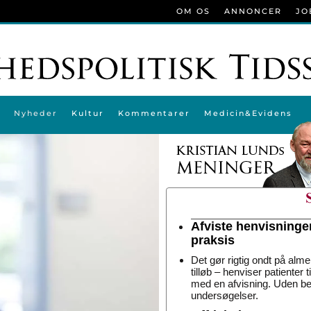
OM OS
ANNONCER
JO
Nyheder
Kultur
Kommentarer
Medicin&Evidens
Afviste henvisninge
praksis
Det gør rigtig ondt på alme
tilløb – henviser patienter 
med en afvisning. Uden be
undersøgelser.