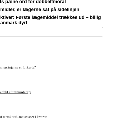
ets pæne ord for dobbeltmoral
idler, er lægerne sat på sidelinjen
tiver: Første lægemiddel trækkes ud – billig
Danmark dyrt
ningslinjerne er forkerte?
 effekt af immunterapi
f tarmkræft-metastaser i leveren