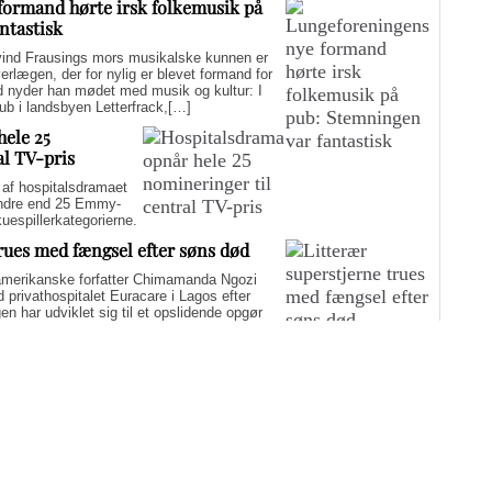
formand hørte irsk folkemusik på
ntastisk
d Frausings mors musikalske kunnen er
verlægen, der for nylig er blevet formand for
d nyder han mødet med musik og kultur: I
pub i landsbyen Letterfrack,[…]
hele 25
al TV-pris
f hospitalsdramaet
mindre end 25 Emmy-
kuespillerkategorierne.
trues med fængsel efter søns død
merikanske forfatter Chimamanda Ngozi
d privathospitalet Euracare i Lagos efter
n har udviklet sig til et opslidende opgør
elfuld journalføring og trusler om fængsel.
i er på én gang hudløst ærlig og
sin biografi for at genaktivere debatten om
er med at skygge for sin legitime holdning
 til det svære etiske spørgsmål.
Flere artikler