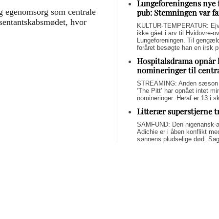
Lungeforeningens nye 
g egenomsorg som centrale
pub: Stemningen var fa
æsentantskabsmødet, hvor
KULTUR-TEMPERATUR: Ejvin
ikke gået i arv til Hvidovre-o
Lungeforeningen. Til gengæl
foråret besøgte han en irsk 
Hospitalsdrama opnår 
nomineringer til centr
STREAMING: Anden sæson a
‘The Pitt’ har opnået intet 
nomineringer. Heraf er 13 i s
Litterær superstjerne 
SAMFUND: Den nigeriansk-a
Adichie er i åben konflikt me
sønnens pludselige død. Sage
om lægelig forsømmelse, mang
Svend Lings selvbiograf
dybt utroværdig
BØGER: Svend Lings udgiver 
aktiv dødshjælp, men han end
og for et konstruktivt bidrag