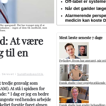
Off-label er system
Når det gælder lægem
Alarmerende perspek
medicin kan koste 
ller spørgsmål. Det har tvunget mig til at
unikation – ingen af dem fik medhold, men
chsen.
d: At være
Mest læste seneste 7 dage
 til en
Psykolog: Hvem har ansvaret, når ret
. Skrevet i
Sundhedspolitik
.
t tredje genvalg som
Dansk studie viser opsigtsvækkende
M). At stå i spidsen for
e: “ I dag er jeg en bedre
ungeste ved hendes arbejde
eligt forstår faget almen
Dansk studie kan ændre behandling a