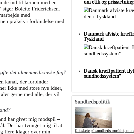
om etik og prissætning
finde ind til kernen med en
 ” siger Bolette Friderichsen.
amarbejde med
men praksis i forbindelse med
Danmark afviste kræftm
Tyskland
Dansk kræftpatient flytt
løfte det almenmedicinske fag?
sundhedssystem”
en kanal, der forbinder
er ikke med store nye idéer,
aler gerne med alle, der vil
Sundhedspolitik
mand?
mand har givet mig modspil –
mål. Det har tvunget mig til at
Det skete på sundhedsområdet, mens 
g flere klager over min