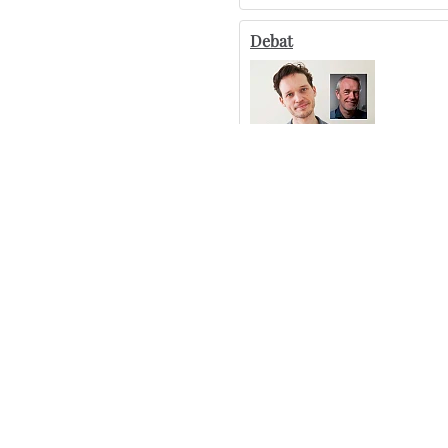
Debat
Psykolog: Hvem har ansvaret, når ret
Lisbeth Egeskov er død
De fleste PSA-test er inden for skive
Kliniske tandteknikere: Glem ikke de
Flere artikler