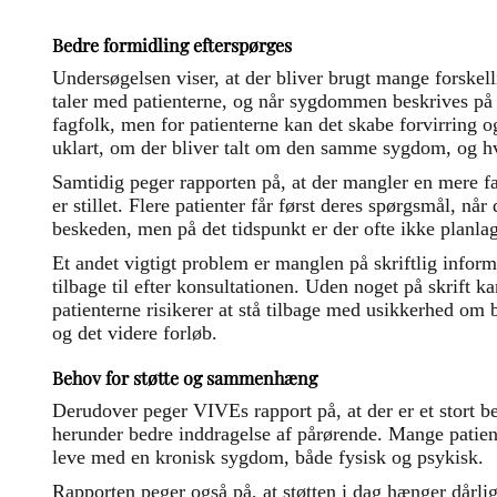
Bedre formidling efterspørges
Undersøgelsen viser, at der bliver brugt mange forskell
taler med patienterne, og når sygdommen beskrives på s
fagfolk, men for patienterne kan det skabe forvirring 
uklart, om der bliver talt om den samme sygdom, og hvo
Samtidig peger rapporten på, at der mangler en mere fa
er stillet. Flere patienter får først deres spørgsmål, når 
beskeden, men på det tidspunkt er der ofte ikke planla
Et andet vigtigt problem er manglen på skriftlig infor
tilbage til efter konsultationen. Uden noget på skrift ka
patienterne risikerer at stå tilbage med usikkerhed 
og det videre forløb.
Behov for støtte og sammenhæng
Derudover peger VIVEs rapport på, at der er et stort beh
herunder bedre inddragelse af pårørende. Mange patiente
leve med en kronisk sygdom, både fysisk og psykisk.
Rapporten peger også på, at støtten i dag hænger dårli