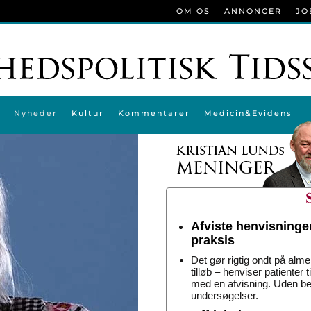
OM OS
ANNONCER
JO
Nyheder
Kultur
Kommentarer
Medicin&Evidens
Afviste henvisninge
praksis
Det gør rigtig ondt på alme
tilløb – henviser patienter 
med en afvisning. Uden be
undersøgelser.