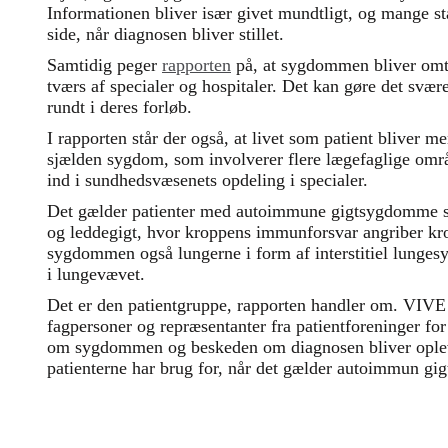
Informationen bliver især givet mundtligt, og mange s
side, når diagnosen bliver stillet.
Samtidig peger
rapporten
på, at sygdommen bliver omta
tværs af specialer og hospitaler. Det kan gøre det svære
rundt i deres forløb.
I rapporten står der også, at livet som patient bliver m
sjælden sygdom, som involverer flere lægefaglige områ
ind i sundhedsvæsenets opdeling i specialer.
Det gælder patienter med autoimmune gigtsygdomme s
og leddegigt, hvor kroppens immunforsvar angriber k
sygdommen også lungerne i form af interstitiel lunge
i lungevævet.
Det er den patientgruppe, rapporten handler om. VIVE h
fagpersoner og repræsentanter fra patientforeninger fo
om sygdommen og beskeden om diagnosen bliver opleve
patienterne har brug for, når det gælder autoimmun gi