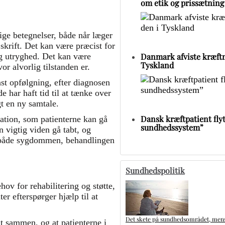
om etik og prissætning
ige betegnelser, både når læger
krift. Det kan være præcist for
Danmark afviste kræftm
og utryghed. Det kan være
Tyskland
r alvorlig tilstanden er.
st opfølgning, efter diagnosen
de har haft tid til at tænke over
gt en ny samtale.
Dansk kræftpatient flytt
mation, som patienterne kan gå
sundhedssystem”
n vigtig viden gå tabt, og
om både sygdommen, behandlingen
Sundhedspolitik
ov for rehabilitering og støtte,
r efterspørger hjælp til at
Det skete på sundhedsområdet, mens 
gt sammen, og at patienterne i