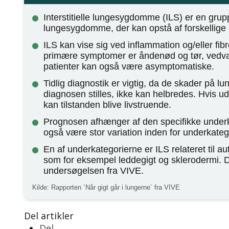
Interstitielle lungesygdomme (ILS) er en grup
lungesygdomme, der kan opstå af forskellige 
ILS kan vise sig ved inflammation og/eller fib
primære symptomer er åndenød og tør, vedv
patienter kan også være asymptomatiske.
Tidlig diagnostik er vigtig, da de skader på lu
diagnosen stilles, ikke kan helbredes. Hvis u
kan tilstanden blive livstruende.
Prognosen afhænger af den specifikke underk
også være stor variation inden for underkateg
En af underkategorierne er ILS relateret til
som for eksempel leddegigt og sklerodermi. De
undersøgelsen fra VIVE.
Kilde: Rapporten ´Når gigt går i lungerne´ fra VIVE
Del artikler
Del