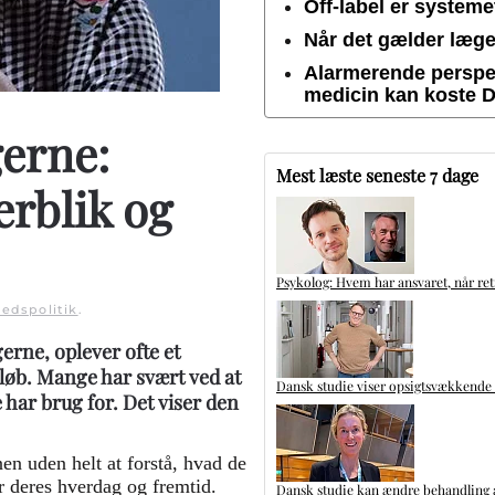
Off-label er system
Når det gælder lægem
Alarmerende perspek
medicin kan koste 
erne:
Mest læste seneste 7 dage
erblik og
Psykolog: Hvem har ansvaret, når ret
edspolitik
.
rne, oplever ofte et
øb. Mange har svært ved at
Dansk studie viser opsigtsvækkende
 har brug for. Det viser den
nen uden helt at forstå, hvad de
 deres hverdag og fremtid.
Dansk studie kan ændre behandling a