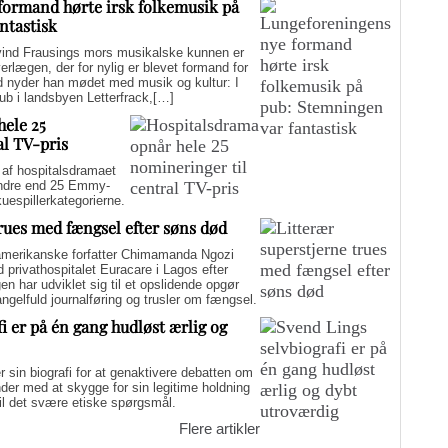
formand hørte irsk folkemusik på
ntastisk
d Frausings mors musikalske kunnen er
verlægen, der for nylig er blevet formand for
d nyder han mødet med musik og kultur: I
pub i landsbyen Letterfrack,[…]
hele 25
al TV-pris
f hospitalsdramaet
mindre end 25 Emmy-
kuespillerkategorierne.
trues med fængsel efter søns død
merikanske forfatter Chimamanda Ngozi
d privathospitalet Euracare i Lagos efter
n har udviklet sig til et opslidende opgør
elfuld journalføring og trusler om fængsel.
i er på én gang hudløst ærlig og
sin biografi for at genaktivere debatten om
er med at skygge for sin legitime holdning
 til det svære etiske spørgsmål.
Flere artikler