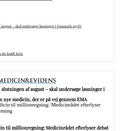
 august – skal undersøge løsninger i Danmark og EU
du holdt ferie
slutningen af august – skal undersøge løsninger i
 nye medicin, der er på vej gennem EMA
in til millionregning: Medicinrådet efterlyser debat