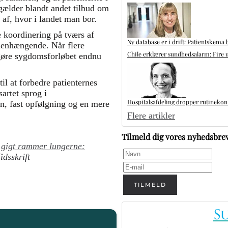
 gælder blandt andet tilbud om
 af, hvor i landet man bor.
e koordinering på tværs af
Ny database er i drift: Patientskema 
menhængende. Når flere
Chile erklærer sundhedsalarm: Fire u
 gøre sygdomsforløbet endnu
il at forbedre patienternes
artet sprog i
Hospitalsafdeling dropper rutinekontr
n, fast opfølgning og en mere
Flere artikler
Tilmeld dig vores nyhedsbre
 gigt rammer lungerne:
idsskrift
TILMELD