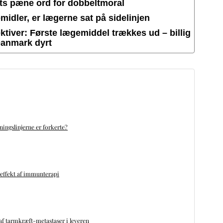
ets pæne ord for dobbeltmoral
idler, er lægerne sat på sidelinjen
tiver: Første lægemiddel trækkes ud – billig
Danmark dyrt
ningslinjerne er forkerte?
 effekt af immunterapi
f tarmkræft-metastaser i leveren