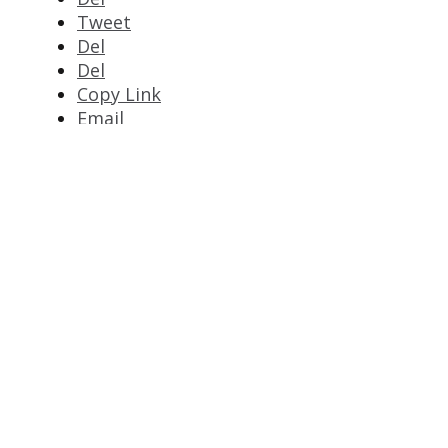
Tweet
Del
Del
Copy Link
Email
Print