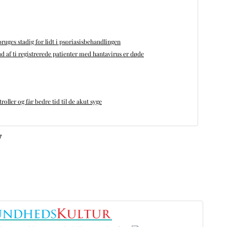
bruges stadig for lidt i psoriasisbehandlingen
d af ti registrerede patienter med hantavirus er døde
oller og får bedre tid til de akut syge
v