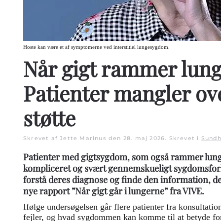
Hoste kan være et af symptomerne ved interstitiel lungesygdom.
Når gigt rammer lung
Patienter mangler ov
støtte
Skrevet af Jette Marinus den
28. maj 2026
. Skrevet i
Sundh
Patienter med gigtsygdom, som også rammer lunge
kompliceret og svært gennemskueligt sygdomsforl
forstå deres diagnose og finde den information, de
nye rapport ”Når gigt går i lungerne” fra VIVE.
Ifølge undersøgelsen går flere patienter fra konsultatio
fejler, og hvad sygdommen kan komme til at betyde for