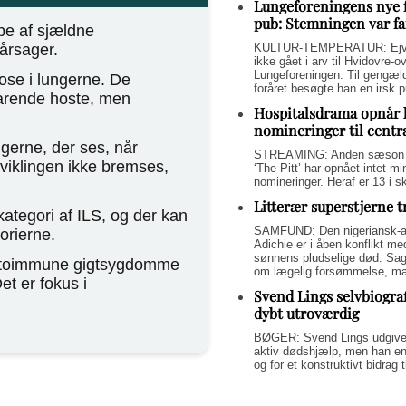
Lungeforeningens nye 
pub: Stemningen var fa
pe af sjældne
KULTUR-TEMPERATUR: Ejvin
årsager.
ikke gået i arv til Hvidovre-o
Lungeforeningen. Til gengæl
rose i lungerne. De
foråret besøgte han en irsk 
arende hoste, men
Hospitalsdrama opnår 
nomineringer til centr
ngerne, der ses, når
STREAMING: Anden sæson a
dviklingen ikke bremses,
‘The Pitt’ har opnået intet 
nomineringer. Heraf er 13 i s
Litterær superstjerne 
ategori af ILS, og der kan
SAMFUND: Den nigeriansk-a
orierne.
Adichie er i åben konflikt me
sønnens pludselige død. Sage
 autoimmune gigtsygdomme
om lægelig forsømmelse, mang
t er fokus i
Svend Lings selvbiograf
dybt utroværdig
BØGER: Svend Lings udgiver 
aktiv dødshjælp, men han end
og for et konstruktivt bidrag