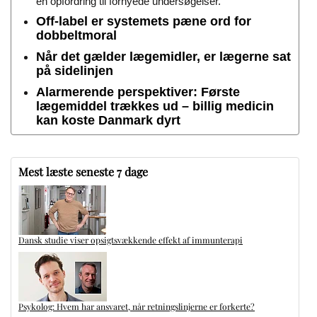
en opfordring til fornyede undersøgelser.
Off-label er systemets pæne ord for
dobbeltmoral
Når det gælder lægemidler, er lægerne sat
på sidelinjen
Alarmerende perspektiver: Første
lægemiddel trækkes ud – billig medicin
kan koste Danmark dyrt
Mest læste seneste 7 dage
Dansk studie viser opsigtsvækkende effekt af immunterapi
Psykolog: Hvem har ansvaret, når retningslinjerne er forkerte?