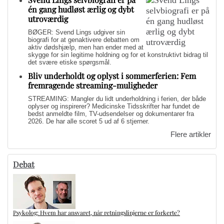
én gang hudløst ærlig og dybt
utroværdig
BØGER: Svend Lings udgiver sin
biografi for at genaktivere debatten om
aktiv dødshjælp, men han ender med at
skygge for sin legitime holdning og for et konstruktivt bidrag til
det svære etiske spørgsmål.
Bliv underholdt og oplyst i sommerferien: Fem
fremragende streaming-muligheder
STREAMING: Mangler du lidt underholdning i ferien, der både
oplyser og inspirerer? Medicinske Tidsskrifter har fundet de
bedst anmeldte film, TV-udsendelser og dokumentarer fra
2026. De har alle scoret 5 ud af 6 stjerner.
Flere artikler
Debat
Psykolog: Hvem har ansvaret, når retningslinjerne er forkerte?