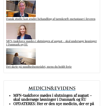
Dansk studie kan ændre behandling af tarmkræft-metastaser i leveren
MFN-taskforce mødes i slutningen af august – skal undersøge løsninger
i Danmark og EU
Det skete på sundhedsområdet, mens du holdt ferie
MFN-taskforce mødes i slutningen af august –
skal undersøge løsninger i Danmark og EU
OPDATERES: Her er den nye medicin, der er på