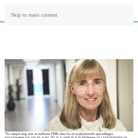
Skip to main content
”En simpel ting som at indhente FMK-data fra en praktiserende speciallæges
journalsystem har vist sig svært. Nu er vi nødt til at få databasen ud i virkeligheden og