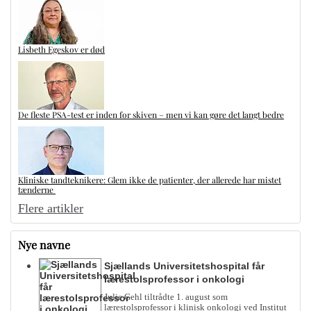
Lisbeth Egeskov er død
De fleste PSA-test er inden for skiven – men vi kan gøre det langt bedre
Kliniske tandteknikere: Glem ikke de patienter, der allerede har mistet
tænderne
Flere artikler
Nye navne
Sjællands Universitetshospital får
lærestolsprofessor i onkologi
Julie Gehl tiltrådte 1. august som
lærestolsprofessor i klinisk onkologi ved Institut