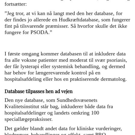
fortsætter:
”Jeg tror, at vi kan nå langt med den her database, for
der findes jo allerede en Hudkræftdatabase, som fungerer
fint på tilsvarende præmisser. Så hvorfor skulle det ikke
fungere for PSODA.”
I første omgang kommer databasen til at inkludere data
fra alle voksne patienter med moderat til svær psoriasis,
der får lysterapi eller systemisk behandling, og dermed
har behov for længerevarende kontrol på en
hospitalsafdeling eller hos en praktiserende dermatolog.
Database tilpasses hen ad vejen
Den nye database, som Sundhedsvæsenets
Kvalitetsinstitut står bag, inkluderer både data fra
hospitalsafdelinger og landets omkring 100
speciallægepraksisser.
Det gælder blandt andet data for kliniske vurderinger,
blodprøver, behandlinger og effekt, samt PRO-