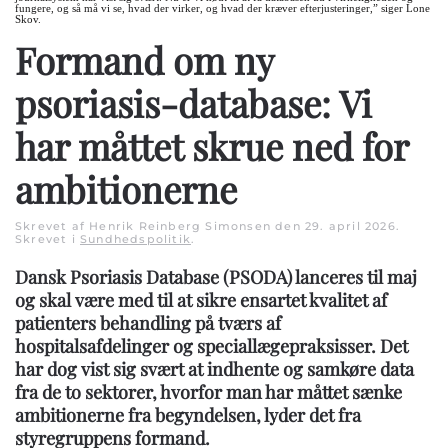
fungere, og så må vi se, hvad der virker, og hvad der kræver efterjusteringer,” siger Lone
Skov.
Formand om ny
psoriasis-database: Vi
har måttet skrue ned for
ambitionerne
Skrevet af Henrik Reinberg Simonsen den
29. april 2026
.
Skrevet i
Sundhedspolitik
.
Dansk Psoriasis Database (PSODA) lanceres til maj
og skal være med til at sikre ensartet kvalitet af
patienters behandling på tværs af
hospitalsafdelinger og speciallægepraksisser. Det
har dog vist sig svært at indhente og samkøre data
fra de to sektorer, hvorfor man har måttet sænke
ambitionerne fra begyndelsen, lyder det fra
styregruppens formand.