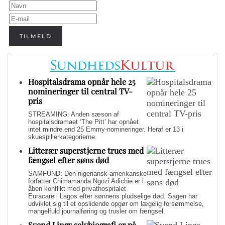
TILMELD
Hospitalsdrama opnår hele 25
nomineringer til central TV-
pris
STREAMING: Anden sæson af
hospitalsdramaet ‘The Pitt’ har opnået
intet mindre end 25 Emmy-nomineringer. Heraf er 13 i
skuespillerkategorierne.
Litterær superstjerne trues med
fængsel efter søns død
SAMFUND: Den nigeriansk-amerikanske
forfatter Chimamanda Ngozi Adichie er i
åben konflikt med privathospitalet
Euracare i Lagos efter sønnens pludselige død. Sagen har
udviklet sig til et opslidende opgør om lægelig forsømmelse,
mangelfuld journalføring og trusler om fængsel.
Svend Lings selvbiografi er på