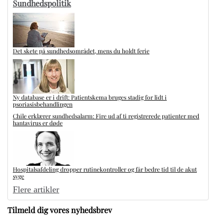
Sundhedspolitik
Det skete på sundhedsområdet, mens du holdt ferie
Ny database er i drift: Patientskema bruges stadig for lidt i
psoriasisbehandlingen
Chile erklærer sundhedsalarm: Fire ud af ti registrerede patienter med
hantavirus er døde
Hospitalsafdeling dropper rutinekontroller og får bedre tid til de akut
syge
Flere artikler
Tilmeld dig vores nyhedsbrev