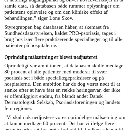
samle data, så databasen både rummer oplysninger om
patientens oplevelse og om den kliniske effekt af
behandlingen,” siger Lone Skov.
Styregruppen bag databasen håber, at skemaet fra
Sundhedsdatastyrelsen, kaldet PRO-psoriasis, tages i
brug hos især flere praktiserende speciallæger og til alle
patienter på hospitalerne.
Oprindelig målsætning er blevet nedjusteret
Oprindeligt var ambitionen, at databasen skulle medtage
80 procent af alle patienter med moderat til svær
psoriasis set i både speciallægepraksisser og på
hospitalerne. Den ambition har de dog været nødt til at
sænke efter at have fået en række høringssvar, der ikke
er offentliggjort endnu, fra blandt andet Dansk
Dermatologisk Selskab, Psoriasisforeningen og landets
fem regioner.
”Vi skal nok nedjustere vores oprindelige målsætning om
at kunne medtage 80 procent. Det har vi ifølge flere
høringsparter sat for højt i forhold til, hvilken adgang til