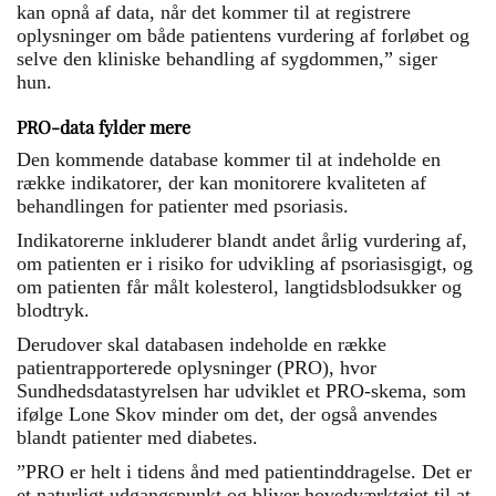
kan opnå af data, når det kommer til at registrere
oplysninger om både patientens vurdering af forløbet og
selve den kliniske behandling af sygdommen,” siger
hun.
PRO-data fylder mere
Den kommende database kommer til at indeholde en
række indikatorer, der kan monitorere kvaliteten af
behandlingen for patienter med psoriasis.
Indikatorerne inkluderer blandt andet årlig vurdering af,
om patienten er i risiko for udvikling af psoriasisgigt, og
om patienten får målt kolesterol, langtidsblodsukker og
blodtryk.
Derudover skal databasen indeholde en række
patientrapporterede oplysninger (PRO), hvor
Sundhedsdatastyrelsen har udviklet et PRO-skema, som
ifølge Lone Skov minder om det, der også anvendes
blandt patienter med diabetes.
”PRO er helt i tidens ånd med patientinddragelse. Det er
et naturligt udgangspunkt og bliver hovedværktøjet til at