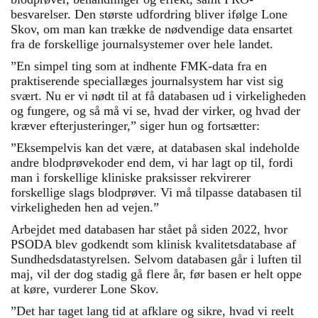
besvarelser. Den største udfordring bliver ifølge Lone
Skov, om man kan trække de nødvendige data ensartet
fra de forskellige journalsystemer over hele landet.
”En simpel ting som at indhente FMK-data fra en
praktiserende speciallæges journalsystem har vist sig
svært. Nu er vi nødt til at få databasen ud i virkeligheden
og fungere, og så må vi se, hvad der virker, og hvad der
kræver efterjusteringer,” siger hun og fortsætter:
”Eksempelvis kan det være, at databasen skal indeholde
andre blodprøvekoder end dem, vi har lagt op til, fordi
man i forskellige kliniske praksisser rekvirerer
forskellige slags blodprøver. Vi må tilpasse databasen til
virkeligheden hen ad vejen.”
Arbejdet med databasen har stået på siden 2022, hvor
PSODA blev godkendt som klinisk kvalitetsdatabase af
Sundhedsdatastyrelsen. Selvom databasen går i luften til
maj, vil der dog stadig gå flere år, før basen er helt oppe
at køre, vurderer Lone Skov.
”Det har taget lang tid at afklare og sikre, hvad vi reelt