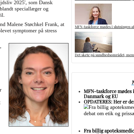
ejdsliv 2025', som Dansk
blandt speciallæger og
il.
nd Malene Støchkel Frank, at
MFN-taskforce mødes i slutningen af
plevet symptomer på stress
,
Det skete på sundhedsområdet, mens 
r
MFN-taskforce mødes i 
Danmark og EU
OPDATERES: Her er den
t
Fra billig apoteksmedic