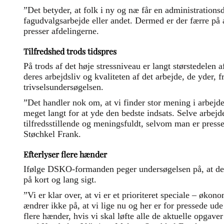
”Det betyder, at folk i ny og næ får en administrationsda
fagudvalgsarbejde eller andet. Dermed er der færre på a
presser afdelingerne.
Tilfredshed trods tidspres
På trods af det høje stressniveau er langt størstedelen 
deres arbejdsliv og kvaliteten af det arbejde, de yder, 
trivselsundersøgelsen.
”Det handler nok om, at vi finder stor mening i arbejd
meget langt for at yde den bedste indsats. Selve arbej
tilfredsstillende og meningsfuldt, selvom man er press
Støchkel Frank.
Efterlyser flere hænder
Ifølge DSKO-formanden peger undersøgelsen på, at der
på kort og lang sigt.
”Vi er klar over, at vi er et prioriteret speciale – økon
ændrer ikke på, at vi lige nu og her er for pressede ud
flere hænder, hvis vi skal løfte alle de aktuelle opgave