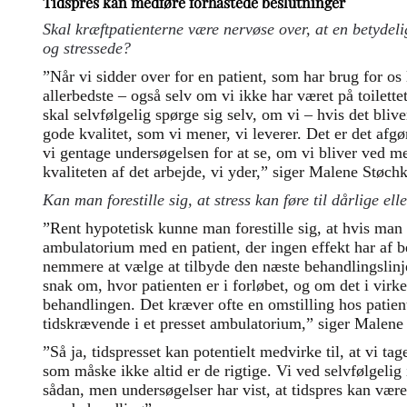
Tidspres kan medføre forhastede beslutninger
Skal kræftpatienterne være nervøse over, at en betydel
og stressede?
”Når vi sidder over for en patient, som har brug for os 
allerbedste – også selv om vi ikke har været på toilette
skal selvfølgelig spørge sig selv, om vi – hvis det bli
gode kvalitet, som vi mener, vi leverer. Det er det afg
vi gentage undersøgelsen for at se, om vi bliver ved m
kvaliteten af det arbejde, vi yder,” siger Malene Støch
Kan man forestille sig, at stress kan føre til dårlige el
”Rent hypotetisk kunne man forestille sig, at hvis man 
ambulatorium med en patient, der ingen effekt har af 
nemmere at vælge at tilbyde den næste behandlingslinje
snak om, hvor patienten er i forløbet, og om det i virke
behandlingen. Det kræver ofte en omstilling hos patie
tidskrævende i et presset ambulatorium,” siger Malene
”Så ja, tidspresset kan potentielt medvirke til, at vi ta
som måske ikke altid er de rigtige. Vi ved selvfølgelig
sådan, men undersøgelser har vist, at tidspres kan være