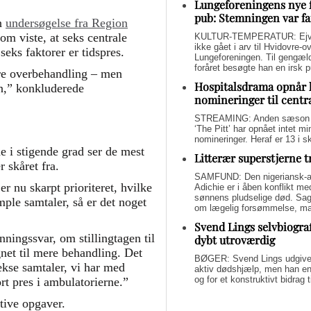
Lungeforeningens nye 
pub: Stemningen var fa
en
undersøgelse fra Region
om viste, at seks centrale
KULTUR-TEMPERATUR: Ejvin
ikke gået i arv til Hvidovre-o
seks faktorer er tidspres.
Lungeforeningen. Til gengæl
foråret besøgte han en irsk 
ere overbehandling – men
Hospitalsdrama opnår 
en,” konkluderede
nomineringer til centr
STREAMING: Anden sæson a
‘The Pitt’ har opnået intet 
nomineringer. Heraf er 13 i s
 i stigende grad ser de mest
Litterær superstjerne 
 skåret fra.
SAMFUND: Den nigeriansk-a
 er nu skarpt prioriteret, hvilke
Adichie er i åben konflikt me
sønnens pludselige død. Sage
imple samtaler, så er det noget
om lægelig forsømmelse, mang
Svend Lings selvbiograf
nningssvar, om stillingtagen til
dybt utroværdig
net til mere behandling. Det
BØGER: Svend Lings udgiver 
kse samtaler, vi har med
aktiv dødshjælp, men han end
og for et konstruktivt bidrag
ort pres i ambulatorierne.”
tive opgaver.