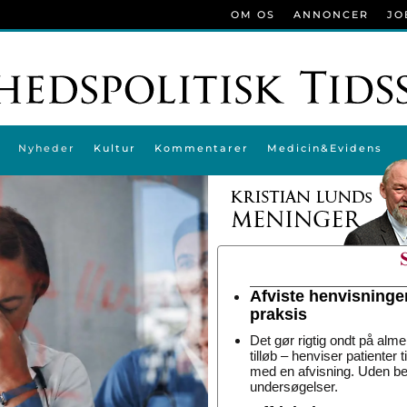
OM OS
ANNONCER
JO
Nyheder
Kultur
Kommentarer
Medicin&Evidens
Afviste henvisninge
praksis
Det gør rigtig ondt på alme
tilløb – henviser patienter 
med en afvisning. Uden be
undersøgelser.