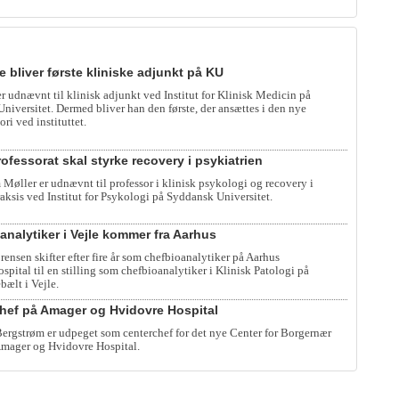
e bliver første kliniske adjunkt på KU
er udnævnt til klinisk adjunkt ved Institut for Klinisk Medicin på
iversitet. Dermed bliver han den første, der ansættes i den nye
ori ved instituttet.
ofessorat skal styrke recovery i psykiatrien
 Møller er udnævnt til professor i klinisk psykologi og recovery i
raksis ved Institut for Psykologi på Syddansk Universitet.
analytiker i Vejle kommer fra Aarhus
rensen skifter efter fire år som chefbioanalytiker på Aarhus
spital til en stilling som chefbioanalytiker i Klinisk Patologi på
bælt i Vejle.
hef på Amager og Hvidovre Hospital
rgstrøm er udpeget som centerchef for det nye Center for Borgernær
mager og Hvidovre Hospital.