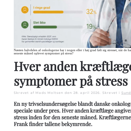
Næsten halvdelen af onkologerne har i nogen eller i høj grad følt sig stresset, når de 
seneste måned oplevet symptomer på stress?
Hver anden kræftlæg
symptomer på stress
Skrevet af Mads Moltsen den
28. april 2026
. Skrevet i
Sund
En ny trivselsundersøgelse blandt danske onkologer
speciale under pres. Hver anden kræftlæge angive
stress inden for den seneste måned. Kræftlægern
Frank finder tallene bekymrende.