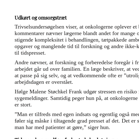
Udkørt og omsorgstræt
Trivselsundersøgelsen viser, at onkologerne oplever et b
kommentarer nævner lægerne blandt andet for mange op
stigende kompleksitet i behandlingen, tætpakkede ambu
opgaver og manglende tid til forskning og andre ikke-k
til tidspresset.
Andre nævner, at forskning og forberedelse foregår i fri
arbejdet går ud over familien. En læge beskriver, at ve
at passe på sig selv, og at vedkommende ofte er ”utrol
arbejdsdagen er overstået.
Ifølge Malene Støchkel Frank udgør stressen en risiko
sygemeldinger. Samtidig peger hun på, at onkologerne f
er stort.
”Man er tilfreds med egen indsats og egentlig også me
føler sig måske i tiltagende grad presset af det. Det er 
man har med patienter at gøre,” siger hun.