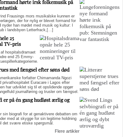
formand hørte irsk folkemusik på
ntastisk
d Frausings mors musikalske kunnen er
verlægen, der for nylig er blevet formand for
d nyder han mødet med musik og kultur: I
pub i landsbyen Letterfrack,[…]
hele 25
al TV-pris
f hospitalsdramaet
mindre end 25 Emmy-
kuespillerkategorierne.
trues med fængsel efter søns død
merikanske forfatter Chimamanda Ngozi
d privathospitalet Euracare i Lagos efter
n har udviklet sig til et opslidende opgør
elfuld journalføring og trusler om fængsel.
i er på én gang hudløst ærlig og
sin biografi for at genaktivere debatten om
er med at skygge for sin legitime holdning
 til det svære etiske spørgsmål.
Flere artikler