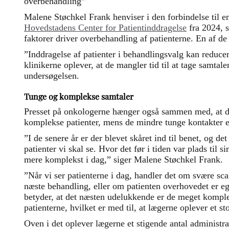
overbehandling”
Malene Støchkel Frank henviser i den forbindelse til 
Hovedstadens Center for Patientinddragelse
fra 2024, s
faktorer driver overbehandling af patienterne. En af de 
”Inddragelse af patienter i behandlingsvalg kan reduc
klinikerne oplever, at de mangler tid til at tage samtal
undersøgelsen.
Tunge og komplekse samtaler
Presset på onkologerne hænger også sammen med, at de
komplekse patienter, mens de mindre tunge kontakter er
”I de senere år er der blevet skåret ind til benet, og det
patienter vi skal se. Hvor det før i tiden var plads til s
mere komplekst i dag,” siger Malene Støchkel Frank.
”Når vi ser patienterne i dag, handler det om svære sca
næste behandling, eller om patienten overhovedet er eg
betyder, at det næsten udelukkende er de meget komple
patienterne, hvilket er med til, at lægerne oplever et st
Oven i det oplever lægerne et stigende antal administra