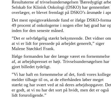
Resultaterne af trivselsundersøgelsen 'Bæredygtigt arb
Selskab for Klinisk Onkologi (DSKO) har gennemført 
overlæger, er blevet fremlagt på DSKO’s årsmøde i apr
Det mest opsigtsvækkende fund er ifølge DSKO-forma
49 procent af onkologerne i nogen eller høj grad har o
inden for den seneste måned.
”Det er selvfølgelig stærkt bekymrende. Det vidner om
at vi er lidt for pressede på arbejdet generelt,” siger
Malene Støchkel Frank.
Ifølge formanden har der længe været en fornemmelse
af, at arbejdspresset er højt. Trivselsundersøgelsen har
gjort billedet tydeligt.
”Vi har haft en fornemmelse af det, fordi vores kollege
melder tilbage til os, at de efterhånden løber meget
stærkt og har svært ved at nå deres arbejdsopgaver. De
er godt, at vi nu har det sort på hvidt, men det er også
lidt foruroligende.”