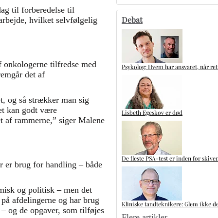
g til forberedelse til
Debat
rbejde, hvilket selvfølgelig
af onkologerne tilfredse med
Psykolog: Hvem har ansvaret, når ret
fremgår det af
et, og så strækker man sig
det kan godt være
Lisbeth Egeskov er død
et af rammerne,” siger Malene
De fleste PSA-test er inden for skive
 er brug for handling – både
omisk og politisk – men det
e på afdelingerne og har brug
Kliniske tandteknikere: Glem ikke de
r – og de opgaver, som tilføjes
Flere artikler