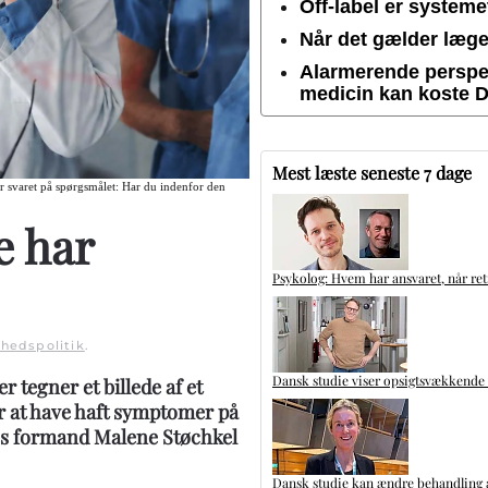
Off-label er system
Når det gælder lægem
Alarmerende perspek
medicin kan koste 
Mest læste seneste 7 dage
har svaret på spørgsmålet: Har du indenfor den
e har
Psykolog: Hvem har ansvaret, når ret
hedspolitik
.
Dansk studie viser opsigtsvækkende
 tegner et billede af et
r at have haft symptomer på
es formand Malene Støchkel
Dansk studie kan ændre behandling a