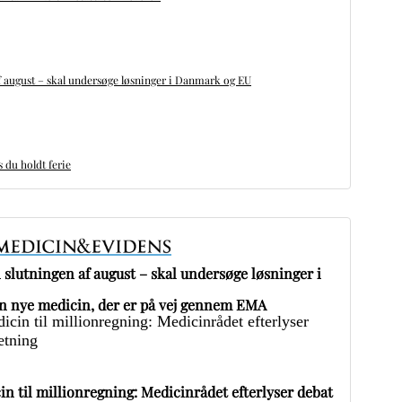
 august – skal undersøge løsninger i Danmark og EU
du holdt ferie
slutningen af august – skal undersøge løsninger i
 nye medicin, der er på vej gennem EMA
in til millionregning: Medicinrådet efterlyser debat