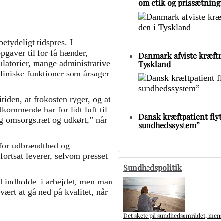
om etik og prissætning
etydeligt tidspres. I
gaver til for få hænder,
Danmark afviste kræftm
latorier, mange administrative
Tyskland
liniske funktioner som årsager
tiden, at frokosten ryger, og at
dkommende har for lidt luft til
Dansk kræftpatient flytt
ig omsorgstræt og udkørt,” når
sundhedssystem”
 for udbrændthed og
ortsat leverer, selvom presset
Sundhedspolitik
d indholdet i arbejdet, men man
svært at gå ned på kvalitet, når
Det skete på sundhedsområdet, mens 