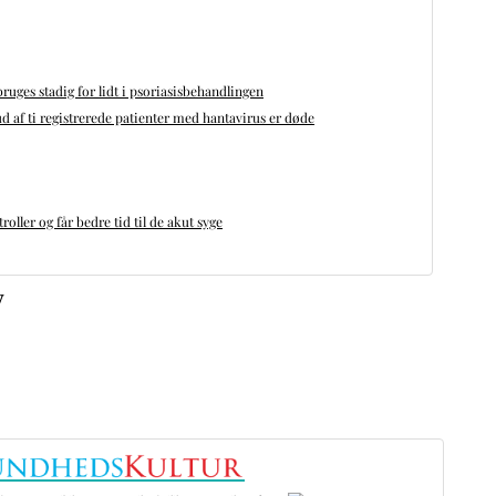
bruges stadig for lidt i psoriasisbehandlingen
d af ti registrerede patienter med hantavirus er døde
oller og får bedre tid til de akut syge
v