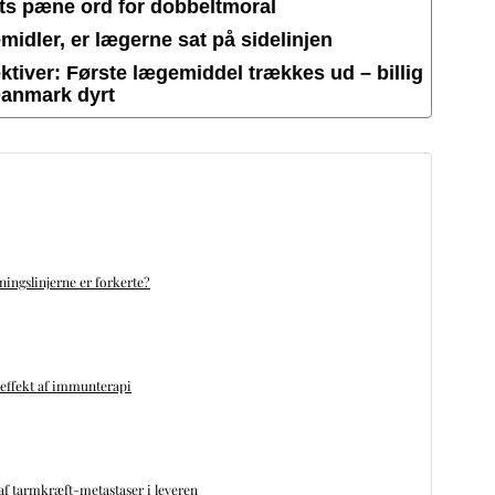
ets pæne ord for dobbeltmoral
idler, er lægerne sat på sidelinjen
tiver: Første lægemiddel trækkes ud – billig
Danmark dyrt
ningslinjerne er forkerte?
 effekt af immunterapi
f tarmkræft-metastaser i leveren