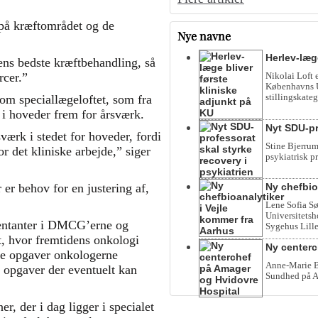
på kræftområdet og de
Nye navne
Herlev-læg
dens bedste kræftbehandling, så
Nikolai Loft 
rcer.”
Københavns Un
stillingskateg
m speciallægeloftet, som fra
er i hoveder frem for årsværk.
Nyt SDU-pr
sværk i stedet for hoveder, fordi
Stine Bjerrum
r det kliniske arbejde,” siger
psykiatrisk p
Ny chefbio
er behov for en justering af,
Lene Sofia Sø
Universitetsho
entanter i DMCG’erne og
Sygehus Lille
t, hvor fremtidens onkologi
Ny centerc
lke opgaver onkologerne
Anne-Marie Be
 opgaver der eventuelt kan
Sundhed på A
r, der i dag ligger i specialet