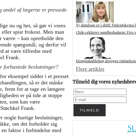
ig andel af lægerne er pressede
Ny database er i drift: Patientskema 
lige nu og her, så gør vi vores
t eller spist frokost. Men man
Chile erklærer sundhedsalarm: Fire u
ver værre – kan opretholde den
ørende spørgsmål, og derfor vil
ed at være tilfredse med
kel Frank.
Hospitalsafdeling dropper rutinekontr
ler forhastede beslutninger?
Flere artikler
for eksempel sidder i et presset
Tilmeld dig vores nyhedsbre
behandlingen, så er det måske
, frem for at tage en længere
ligheden er på tide at stoppe
nten, som kan være
 Støchkel Frank.
TILMELD
ger nogle hurtige beslutninger,
 ikke, om det forholder sig
 en faktor i forbindelse med