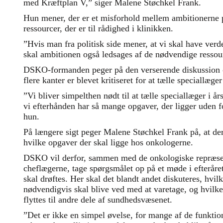
med Kræftplan V,” siger Malene Støchkel Frank.
Hun mener, der er et misforhold mellem ambitionerne 
ressourcer, der er til rådighed i klinikken.
”Hvis man fra politisk side mener, at vi skal have ver
skal ambitionen også ledsages af de nødvendige ressou
DSKO-formanden peger på den verserende diskussion o
flere kanter er blevet kritiseret for at tælle speciallæg
”Vi bliver simpelthen nødt til at tælle speciallæger i år
vi efterhånden har så mange opgaver, der ligger uden fo
hun.
På længere sigt peger Malene Støchkel Frank på, at der 
hvilke opgaver der skal ligge hos onkologerne.
DSKO vil derfor, sammen med de onkologiske repræs
cheflægerne, tage spørgsmålet op på et møde i efteråre
skal drøftes. Her skal det blandt andet diskuteres, hvi
nødvendigvis skal blive ved med at varetage, og hvilke
flyttes til andre dele af sundhedsvæsenet.
”Det er ikke en simpel øvelse, for mange af de funktione