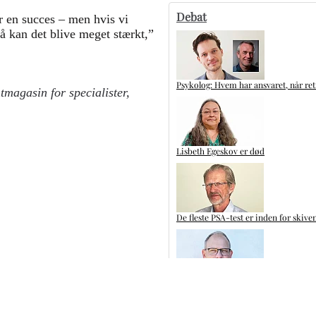
Debat
er en succes – men hvis vi
så kan det blive meget stærkt,”
Psykolog: Hvem har ansvaret, når ret
tmagasin for specialister,
Lisbeth Egeskov er død
De fleste PSA-test er inden for skive
Kliniske tandteknikere: Glem ikke de
Flere artikler