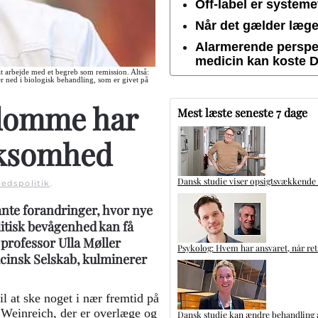
Off-label er system
Når det gælder lægem
Alarmerende perspek
medicin kan koste 
at arbejde med et begreb som remission. Altså:
r ned i biologisk behandling, som er givet på
gdomme har
Mest læste seneste 7 dage
rksomhed
Dansk studie viser opsigtsvækkende
edspolitik
.
nte forandringer, hvor nye
itisk bevågenhed kan få
 professor Ulla Møller
Psykolog: Hvem har ansvaret, når ret
cinsk Selskab, kulminerer
l at ske noget i nær fremtid på
 Weinreich, der er overlæge og
Dansk studie kan ændre behandling a