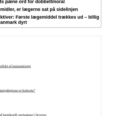
ets pæne ord for dobbeltmoral
idler, er lægerne sat på sidelinjen
tiver: Første lægemiddel trækkes ud – billig
Danmark dyrt
 effekt af immunterapi
ningslinjerne er forkerte?
f tarmkræft-metastaser i leveren