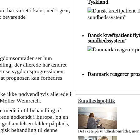
Tyskland
m har været i kaos, ned i gear,
t bevarende
Dansk kræftpatient flytt
sundhedssystem”
sygdomsområder ser hun
dling, der allerede har ændret
bremse sygdomsprogressionen.
Danmark reagerer proa
 at prognosen kan forbedres
ke ikke nødvendigvis allerede i
Sundhedspolitik
a Møller Weinreich.
e medicin til behandling af
erede godkendt i Europa, og en
s godkendelsen falder på plads,
ogisk behandling til denne
Det skete på sundhedsområdet, mens 