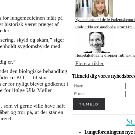
n for lungemedicinen målt på
Ny database er i drift: Patientskema 
t historisk været præget af
Chile erklærer sundhedsalarm: Fire u
eder.
ering, skyld og skam,” siger
mmenholdt sygdomsbyrde med
Hospitalsafdeling dropper rutinekontr
dig er.”
Flere artikler
ndet den biologiske behandling
Tilmeld dig vores nyhedsbre
det til KOL – til stor
er for nyligt blevet godkendt i
erfor ifølge Ulla Møller
TILMELD
som vi gerne ville have haft
åber og tror på, at der står en
nreich.
Lungeforeningens nye 