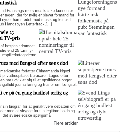
ntastisk
d Frausings mors musikalske kunnen er
verlægen, der for nylig er blevet formand for
d nyder han mødet med musik og kultur: I
pub i landsbyen Letterfrack,[…]
hele 25
al TV-pris
f hospitalsdramaet
mindre end 25 Emmy-
kuespillerkategorierne.
trues med fængsel efter søns død
merikanske forfatter Chimamanda Ngozi
d privathospitalet Euracare i Lagos efter
n har udviklet sig til et opslidende opgør
elfuld journalføring og trusler om fængsel.
i er på én gang hudløst ærlig og
sin biografi for at genaktivere debatten om
er med at skygge for sin legitime holdning
 til det svære etiske spørgsmål.
Flere artikler