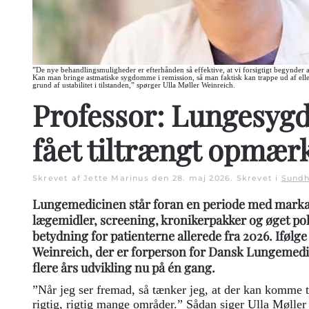
”De nye behandlingsmuligheder er efterhånden så effektive, at vi forsigtigt begynder 
Kan man bringe astmatiske sygdomme i remission, så man faktisk kan trappe ud af elle
grund af ustabilitet i tilstanden,” spørger Ulla Møller Weinreich.
Professor: Lungesy
fået tiltrængt opmæ
Skrevet af Jette Marinus den
28. maj 2026
. Skrevet i
Sundh
Lungemedicinen står foran en periode med marka
lægemidler, screening, kronikerpakker og øget pol
betydning for patienterne allerede fra 2026. Ifølge
Weinreich, der er forperson for Dansk Lungemedi
flere års udvikling nu på én gang.
”Når jeg ser fremad, så tænker jeg, at der kan komme ti
rigtig, rigtig mange områder.” Sådan siger Ulla Møller