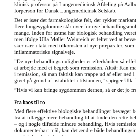
klinisk professor på Lungemedicinsk Afdeling på Aalbo
forperson for Dansk Lungemedicinsk Selskab.
Det er især det farmakologiske felt, der ryk­ker markan
flere lungesygdomme står over for nye behandlingsmu
mange. Inden for astma har biologisk behandling været 
men ifølge Ulla Møller Weinreich er feltet ved at bevæg
sker især i takt med tilkomsten af nye præparater, som e
inflammatoriske signalveje.
”De nye behandlingsmuligheder er efterhånden så effekt
at arbejde med et begreb som remission. Altså: Kan 
i remission, så man faktisk kan trappe ud af eller ned 
givet på grund af ustabilitet i tilstanden,” spørger Ull
”Hvis vi kan bringe sygdommen derhen, så er det jo f
Fra kaos til ro
Med flere effektive biologiske behandlinger bevæger b
fra at tillægge mere behandling til at finde den rette be
– og i nogle tilfælde mindre behandling. Hvis remission 
dokumenterbart mål, kan det ændre både behandlingsint