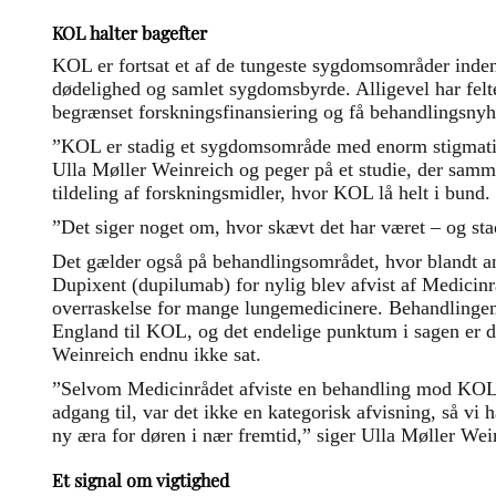
KOL halter bagefter
KOL er fortsat et af de tungeste sygdomsområder inde
dødelighed og samlet sygdomsbyrde. Alligevel har felte
begrænset forskningsfinansiering og få behandlingsnyh
”KOL er stadig et sygdomsområde med enorm stigmatis
Ulla Møller Weinreich og peger på et studie, der sa
tildeling af forskningsmidler, hvor KOL lå helt i bund.
”Det siger noget om, hvor skævt det har været – og sta
Det gælder også på behandlingsområdet, hvor blandt a
Dupixent (dupilumab) for nylig blev afvist af Medicinrå
overraskelse for mange lungemedicinere. Behandlingen 
England til KOL, og det endelige punktum i sagen er d
Weinreich endnu ikke sat.
”Selvom Medicinrådet afviste en behandling mod KOL, 
adgang til, var det ikke en kategorisk afvisning, så vi h
ny æra for døren i nær fremtid,” siger Ulla Møller Wei
Et signal om vigtighed