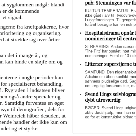
pub: Stemningen var fa
, at sygdommen indgår blandt
ch er de kommende
KULTUR-TEMPERATUR: Ejvin
ikke gået i arv til Hvidovre-o
 et signal.
Lungeforeningen. Til gengæl
foråret besøgte han en irsk 
ringerne fra kræftpakkerne, hvor
Hospitalsdrama opnår 
rioritering og organisering.
nomineringer til centr
 at strække sig over årtier.
STREAMING: Anden sæson a
‘The Pitt’ har opnået intet 
an det i mange år, og
nomineringer. Heraf er 13 i s
an kan binde en sløjfe om og
Litterær superstjerne 
SAMFUND: Den nigeriansk-a
Adichie er i åben konflikt me
ienterne i nogle perioder kan
sønnens pludselige død. Sage
for specialiseret behandling,
om lægelig forsømmelse, mang
d. Rygraden i indsatsen bliver
Svend Lings selvbiograf
en også andre specialer og
dybt utroværdig
r. Samtidig forventes en øget
BØGER: Svend Lings udgiver 
nsyn til demografien, dels for
aktiv dødshjælp, men han end
er Weinreich håber desuden, at
og for et konstruktivt bidrag
 hende handler det ikke kun om
ndet og et styrket