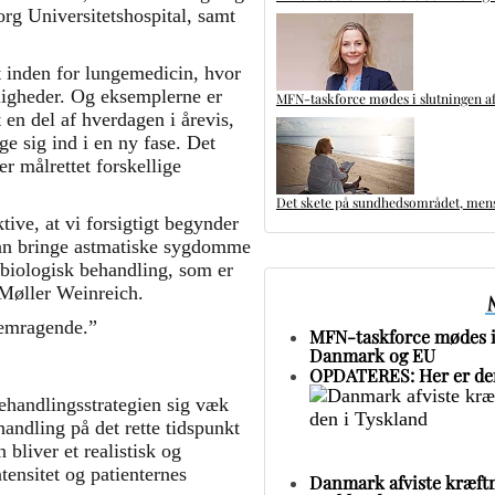
rg Universitetshospital, samt
t inden for lungemedicin, hvor
ligheder. Og eksemplerne er
MFN-taskforce mødes i slutningen af
en del af hverdagen i årevis,
e sig ind i en ny fase. Det
r målrettet forskellige
Det skete på sundhedsområdet, mens 
ive, at vi forsigtigt begynder
man bringe astmatiske sygdomme
i biologisk behandling, som er
a Møller Weinreich.
remragende.”
MFN-taskforce mødes i 
Danmark og EU
OPDATERES: Her er den
ehandlingsstrategien sig væk
handling på det rette tidspunkt
bliver et realistisk og
ensitet og patienternes
Danmark afviste kræftm