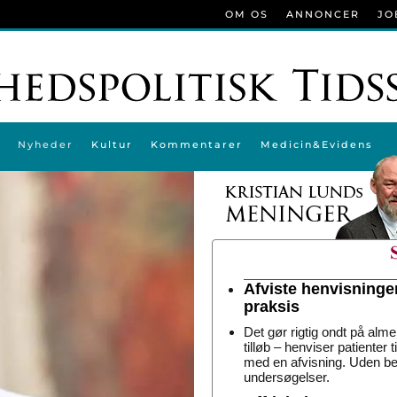
OM OS
ANNONCER
JO
Nyheder
Kultur
Kommentarer
Medicin&Evidens
Afviste henvisninge
praksis
Det gør rigtig ondt på alme
tilløb – henviser patienter 
med en afvisning. Uden be
undersøgelser.