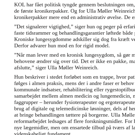
KOL har fået politisk tyngde gennem beslutningen om
de første kronikerpakker. Og for Ulla Møller Weinrei
kronikerpakker mere end en administrativ øvelse. De er
”Det signalerer vigtighed,” siger hun og peger på erfa
faste tidsrammer og behandlingsgarantier løftede både p
Kroniske lungesygdomme adskiller sig dog fra kræft ved
Derfor advarer hun mod en for rigid model.
”Når man lever med en kronisk lungesygdom, så gør m
behovene ændrer sig over tid. Det er ikke en pakke, m
afslutte,” siger Ulla Møller Weinreich.
Hun beskriver i stedet forløbet som en trappe, hvor pat
følges i almen praksis, mens der i andre faser er behov 
kommunale indsatser, rehabilitering eller rygestoptilbu
samarbejdet mellem almen medicin og lungemedicin, m
faggrupper – herunder fysioterapeuter og ergoterapeute
brug af digitale og telemedicinske løsninger, dels af he
at bringe behandlingen tættere på borgerne. Ulla Møll
reformarbejdet ledsages af flere forskningsmidler. For
nye lægemidler, men om ensartede tilbud på tværs af la
videnskabeligt fundament.