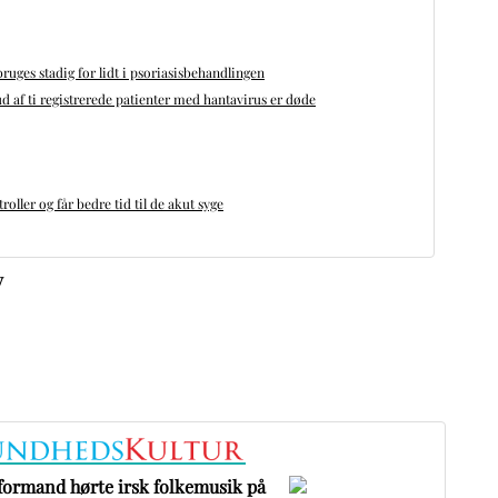
bruges stadig for lidt i psoriasisbehandlingen
d af ti registrerede patienter med hantavirus er døde
oller og får bedre tid til de akut syge
v
formand hørte irsk folkemusik på