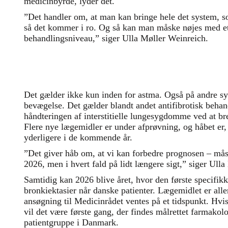
medicinbyrde, lyder det.
”Det handler om, at man kan bringe hele det system, so
så det kommer i ro. Og så kan man måske nøjes med e
behandlingsniveau,” siger Ulla Møller Weinreich.
Det gælder ikke kun inden for astma. Også på andre 
bevægelse. Det gælder blandt andet antifibrotisk behan
håndteringen af interstitielle lungesygdomme ved at 
Flere nye lægemidler er under afprøvning, og håbet er,
yderligere i de kommende år.
”Det giver håb om, at vi kan forbedre prognosen – mås
2026, men i hvert fald på lidt længere sigt,” siger Ull
Samtidig kan 2026 blive året, hvor den første specifikk
bronkiektasier når danske patienter. Lægemidlet er all
ansøgning til Medicinrådet ventes på et tidspunkt. Hvi
vil det være første gang, der findes målrettet farmakol
patientgruppe i Danmark.