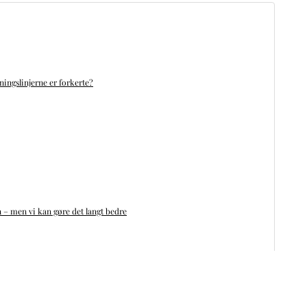
ningslinjerne er forkerte?
n – men vi kan gøre det langt bedre
 patienter, der allerede har mistet tænderne