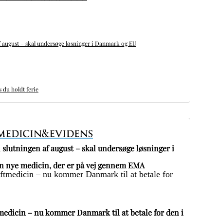
 august – skal undersøge løsninger i Danmark og EU
du holdt ferie
slutningen af august – skal undersøge løsninger i
 nye medicin, der er på vej gennem EMA
edicin – nu kommer Danmark til at betale for den i