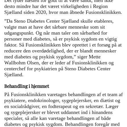
Det lyder næsten for godt til at være sandt, men ikke
desto mindre har det været virkeligheden i Region
Sjælland siden 2020, hvor man åbnede Fusionsklinikken.
”Da Steno Diabetes Center Sjælland skulle etableres,
valgte man at have det sårbare menneske som sit
udgangspunkt. Og når man taler om sårbarhed for
personer med diabetes, så er psykisk sygdom en vigtig
faktor. Så Fusionsklinikken blev oprettet i et forsøg på at
reducere den overdødelighed, der er blandt mennesker
med diabetes og psykisk sygdom,” siger Mette
Wallbohm Olsen, der er leder af Fusionsklinikken og
centerchef for psykiatrien på Steno Diabetes Center
Sjælland.
Behandling i hjemmet
På Fusionsklinikken varetages behandlingen af et team af
psykiatere, endokrinologer, sygeplejersker, en diætist og
en socialrådgiver, en fodterapeut og en sekretær. Læger
og sygeplejersker er blevet uddannet ind i hinandens
specialer, så alle kan varetage behandlingen af både
diabetes og psykisk sygdom. Behandlingen foregår med