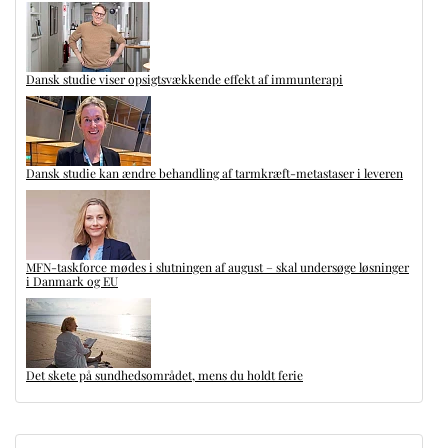
Dansk studie viser opsigtsvækkende effekt af immunterapi
Dansk studie kan ændre behandling af tarmkræft-metastaser i leveren
MFN-taskforce mødes i slutningen af august – skal undersøge løsninger
i Danmark og EU
Det skete på sundhedsområdet, mens du holdt ferie