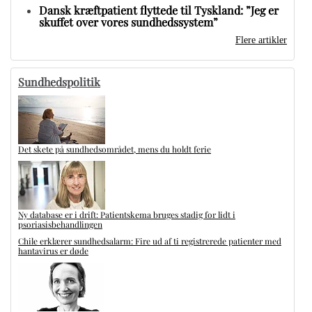
Dansk kræftpatient flyttede til Tyskland: ”Jeg er
skuffet over vores sundhedssystem”
Flere artikler
Sundhedspolitik
Det skete på sundhedsområdet, mens du holdt ferie
Ny database er i drift: Patientskema bruges stadig for lidt i
psoriasisbehandlingen
Chile erklærer sundhedsalarm: Fire ud af ti registrerede patienter med
hantavirus er døde