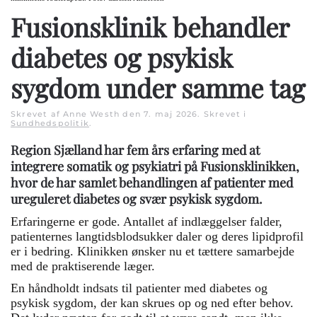
Fusionsklinik behandler
diabetes og psykisk
sygdom under samme tag
Skrevet af Anne Westh den
7. maj 2026
. Skrevet i
Sundhedspolitik
.
Region Sjælland har fem års erfaring med at
integrere somatik og psykiatri på Fusionsklinikken,
hvor de har samlet behandlingen af patienter med
ureguleret diabetes og svær psykisk sygdom.
Erfaringerne er gode. Antallet af indlæggelser falder,
patienternes langtidsblodsukker daler og deres lipidprofil
er i bedring. Klinikken ønsker nu et tættere samarbejde
med de praktiserende læger.
En håndholdt indsats til patienter med diabetes og
psykisk sygdom, der kan skrues op og ned efter behov.