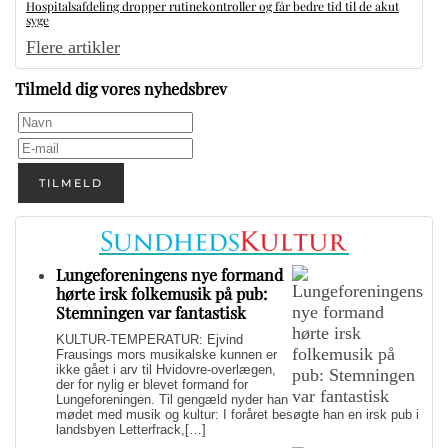
Hospitalsafdeling dropper rutinekontroller og får bedre tid til de akut
syge
Flere artikler
Tilmeld dig vores nyhedsbrev
TILMELD
Lungeforeningens nye formand
hørte irsk folkemusik på pub:
Stemningen var fantastisk
KULTUR-TEMPERATUR: Ejvind
Frausings mors musikalske kunnen er
ikke gået i arv til Hvidovre-overlægen,
der for nylig er blevet formand for
Lungeforeningen. Til gengæld nyder han
mødet med musik og kultur: I foråret besøgte han en irsk pub i
landsbyen Letterfrack,[…]