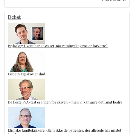
Debat
Psykolog: Hvem har ansvaret, når retningslinjerne er forkerte?
Lisbeth Egeskov er død
De fleste PSA-test er inden for skiven – men vi kan gøre det langt bedre
Kliniske tandteknikere: Glem ikke de patienter, der allerede har mistet