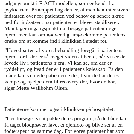
udgangspunkt i F-ACT-modellen, som er kendt fra
psykiatrien. Princippet bag den er, at man kan intensivere
indsatsen over for patienten ved behov og senere skrue
ned for indsatsen, når patienten er blevet stabiliseret.
Man tager udgangspunkt i at besøge patienten i eget
hjem, men kan om nødvendigt imødekomme patientens
ønske om at komme ind i klinikken i stedet for.
”Hovedparten af vores behandling foregår i patientens
hjem, fordi der er så meget viden at hente, når vi ser det
levede liv i patientens hjem. Vi kan se, om der er
ryddeligt, og hvad der er i patientens køleskab. På den
måde kan vi møde patienterne der, hvor de har deres
kampe og hjælpe dem til recovery der, hvor de bor,”
siger Mette Wallbohm Olsen.
Patienterne kommer også i klinikken på hospitalet.
”Her forsøger vi at pakke deres program, så de både kan
få taget blodprøver, lavet et øjenfoto og blive set af en
fodterapeut på samme dag. For vores patienter har som