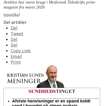
Artiklen har været bragt i Medicinsk Tidsskrifts print-
magasin fra marts 2026
topartikel
Del artikler
Del
Tweet
Del
Del
Copy Link
Email
Print
Afviste henvisninger er en spand koldt
vand i hovedet på almen praksis