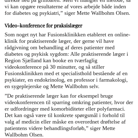
direkte ned på grillbaren. Men vi mangler en metode, så
vi kan opgøre resultaterne af vores arbejde både inden
for diabetes og psykiatri,” siger Mette Wallbohm Olsen.
Video-konference for praksislæger
Som noget nyt har Fusionsklinikken etableret en online-
klinik for praktiserende læger, der gerne vil have
rådgivning om behandling af deres patienter med
diabetes og psykisk sygdom: Alle praktiserende læger i
Region Sjælland kan booke en tværfaglig
videokonference på 30 minutter, og så stiller
Fusionsklinikken med et specialisthold bestående af en
psykiater, en endokrinolog, en professor i farmakologi,
en sygeplejerske og Mette Wallbohm selv.
”De praktiserende læger kan for eksempel bruge
videokonferencen til sparring omkring patienter, hvor der
er udfordringer med komorbiditeter eller polyfarmaci.
Det kan også være til konkrete spørgsmål i forhold til
valg af medicin eller måske en overordnet drøftelse af
patientens videre behandlingsforløb,” siger Mette
Wallbohm Olsen.