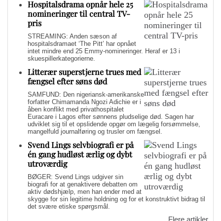
Hospitalsdrama opnår hele 25
nomineringer til central TV-
pris
STREAMING: Anden sæson af
hospitalsdramaet ‘The Pitt’ har opnået
intet mindre end 25 Emmy-nomineringer. Heraf er 13 i
skuespillerkategorierne.
Litterær superstjerne trues med
fængsel efter søns død
SAMFUND: Den nigeriansk-amerikanske
forfatter Chimamanda Ngozi Adichie er i
åben konflikt med privathospitalet
Euracare i Lagos efter sønnens pludselige død. Sagen har
udviklet sig til et opslidende opgør om lægelig forsømmelse,
mangelfuld journalføring og trusler om fængsel.
Svend Lings selvbiografi er på
én gang hudløst ærlig og dybt
utroværdig
BØGER: Svend Lings udgiver sin
biografi for at genaktivere debatten om
aktiv dødshjælp, men han ender med at
skygge for sin legitime holdning og for et konstruktivt bidrag til
det svære etiske spørgsmål.
Flere artikler