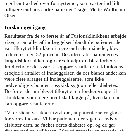
regel en træthed over for systemet, som sætter ind lidt
tidligere end hos andre patienter,” siger Mette Wallbohm
Olsen.
Forskning er i gang
Resultater fra de to første år af Fusionsklinikkens arbejde
viser, at antallet af indlæggelser blandt de patienter, der
var tilknyttet klinikken i mere end seks måneder, blev
reduceret med 32 procent. Desuden faldt patienternes
langtidsblodsukker, og deres lipidprofil blev forbedret.
Imidlertid er det svært at opgøre resultater af klinikkens
arbejde i antallet af indlæggelser, da der blandt andet kan
være flere årsager til indlæggelserne, som ikke
nødvendigvis bunder i psykisk sygdom eller diabetes.
Derfor er der nu blevet tilknyttet en forskergruppe til
klinikken, som mere bredt skal kigge på, hvordan man
kan opgøre resultaterne.
”Vi er sådan set ikke i tvivl om, at patienterne er glade
for vores indsats. Vi har patienter, der siger, at hvis vi
afslutter dem, så fucker deres diabetes op, og de går