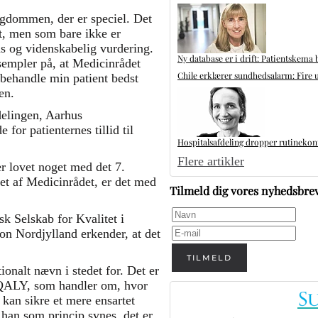
sygdommen, der er speciel. Det
vt, men som bare ikke er
ns og videnskabelig vurdering.
Ny database er i drift: Patientskema 
sempler på, at Medicinrådet
Chile erklærer sundhedsalarm: Fire u
 behandle min patient bedst
en.
delingen, Aarhus
 for patienternes tillid til
Hospitalsafdeling dropper rutinekontr
Flere artikler
er lovet noget med det 7.
tet af Medicinrådet, er det med
Tilmeld dig vores nyhedsbre
k Selskab for Kvalitet i
 Nordjylland erkender, at det
TILMELD
onalt nævn i stedet for. Det er
il QALY, som handler om, hvor
 kan sikre et mere ensartet
 han som princip synes, det er