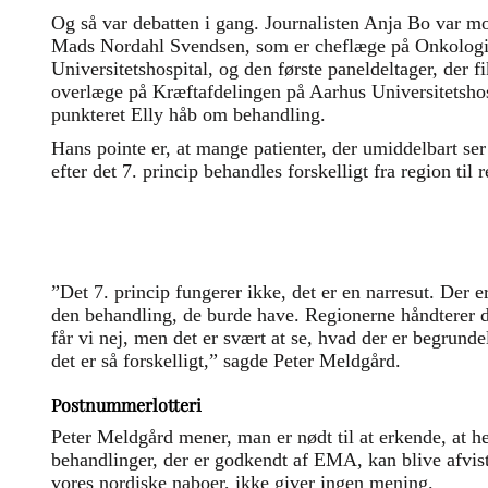
Og så var debatten i gang. Journalisten Anja Bo var mo
Mads Nordahl Svendsen, som er cheflæge på Onkologi
Universitetshospital, og den første paneldeltager, der f
overlæge på Kræftafdelingen på Aarhus Universitetshosp
punkteret Elly håb om behandling.
Hans pointe er, at mange patienter, der umiddelbart ser 
efter det 7. princip behandles forskelligt fra region til 
”Det 7. princip fungerer ikke, det er en narresut. Der 
den behandling, de burde have. Regionerne håndterer det
får vi nej, men det er svært at se, hvad der er begrun
det er så forskelligt,” sagde Peter Meldgård.
Postnummerlotteri
Peter Meldgård mener, man er nødt til at erkende, at h
behandlinger, der er godkendt af EMA, kan blive afvi
vores nordiske naboer, ikke giver ingen mening.