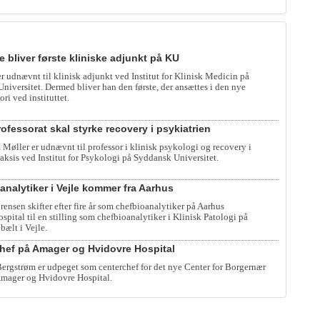
e bliver første kliniske adjunkt på KU
er udnævnt til klinisk adjunkt ved Institut for Klinisk Medicin på
iversitet. Dermed bliver han den første, der ansættes i den nye
ori ved instituttet.
ofessorat skal styrke recovery i psykiatrien
 Møller er udnævnt til professor i klinisk psykologi og recovery i
raksis ved Institut for Psykologi på Syddansk Universitet.
analytiker i Vejle kommer fra Aarhus
rensen skifter efter fire år som chefbioanalytiker på Aarhus
spital til en stilling som chefbioanalytiker i Klinisk Patologi på
bælt i Vejle.
hef på Amager og Hvidovre Hospital
rgstrøm er udpeget som centerchef for det nye Center for Borgernær
mager og Hvidovre Hospital.