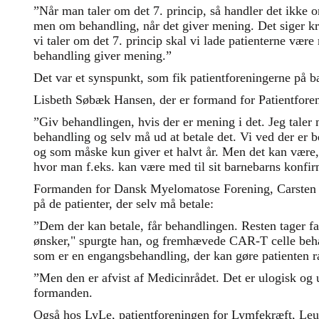
”Når man taler om det 7. princip, så handler det ikke 
men om behandling, når det giver mening. Det siger kræ
vi taler om det 7. princip skal vi lade patienterne være
behandling giver mening.”
Det var et synspunkt, som fik patientforeningerne på b
Lisbeth Søbæk Hansen, der er formand for Patientforen
”Giv behandlingen, hvis der er mening i det. Jeg taler m
behandling og selv må ud at betale det. Vi ved der er 
og som måske kun giver et halvt år. Men det kan være, 
hvor man f.eks. kan være med til sit barnebarns konfir
Formanden for Dansk Myelomatose Forening, Carsten L
på de patienter, der selv må betale:
”Dem der kan betale, får behandlingen. Resten tager fa
ønsker," spurgte han, og fremhævede CAR-T celle beh
som er en engangsbehandling, der kan gøre patienten ra
”Men den er afvist af Medicinrådet. Det er ulogisk og
formanden.
Også hos LyLe, patientforeningen for Lymfekræft, L