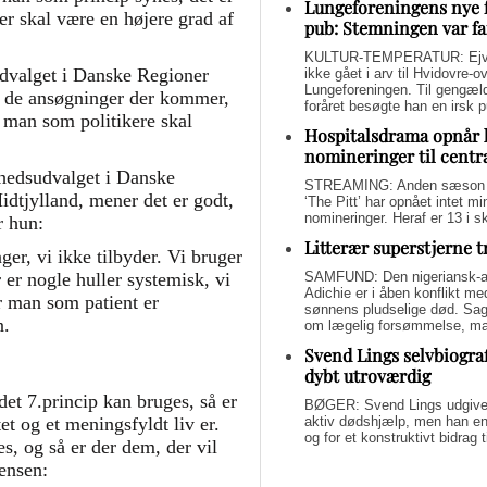
Lungeforeningens nye 
der skal være en højere grad af
pub: Stemningen var fa
KULTUR-TEMPERATUR: Ejvin
dvalget i Danske Regioner
ikke gået i arv til Hvidovre-o
Lungeforeningen. Til gengæl
af de ansøgninger der kommer,
foråret besøgte han en irsk 
man som politikere skal
Hospitalsdrama opnår 
nomineringer til centr
hedsudvalget i Danske
STREAMING: Anden sæson a
dtjylland, mener det er godt,
‘The Pitt’ har opnået intet 
nomineringer. Heraf er 13 i s
r hun:
Litterær superstjerne 
ger, vi ikke tilbyder. Vi bruger
SAMFUND: Den nigeriansk-a
er nogle huller systemisk, vi
Adichie er i åben konflikt me
år man som patient er
sønnens pludselige død. Sage
n.
om lægelig forsømmelse, mang
Svend Lings selvbiograf
dybt utroværdig
et 7.princip kan bruges, så er
BØGER: Svend Lings udgiver 
aktiv dødshjælp, men han end
et og et meningsfyldt liv er.
og for et konstruktivt bidrag
s, og så er der dem, der vil
ensen: