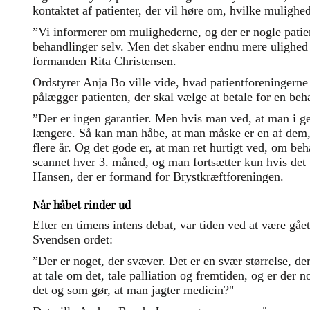
kontaktet af patienter, der vil høre om, hvilke mulighed
”Vi informerer om mulighederne, og der er nogle patien
behandlinger selv. Men det skaber endnu mere ulighed 
formanden Rita Christensen.
Ordstyrer Anja Bo ville vide, hvad patientforeningern
pålægger patienten, der skal vælge at betale for en beh
”Der er ingen garantier. Men hvis man ved, at man i ge
længere. Så kan man håbe, at man måske er en af dem, 
flere år. Og det gode er, at man ret hurtigt ved, om be
scannet hver 3. måned, og man fortsætter kun hvis det
Hansen, der er formand for Brystkræftforeningen.
Når håbet rinder ud
Efter en timens intens debat, var tiden ved at være gå
Svendsen ordet:
”Der er noget, der svæver. Det er en svær størrelse, de
at tale om det, tale palliation og fremtiden, og er der no
det og som gør, at man jagter medicin?"