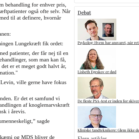
om behandling for enhver pris,
ftpatienter også ofte selv. Når
Debat
 med til at definere, hvornår
anen:
Psykolog: Hvem har ansvaret, når ret
ingen Lungekræft fik ordet:
ed patienter, der får nej til en
behandlinger, som man kan få,
det er et meget godt halvt år,
Lisbeth Egeskov er død
mation."
evin, ville gerne have fokus
nden. Er det et samfund vi
De fleste PSA-test er inden for skive
andlingen af knoglemarvskræft
sk i årevis.
 umenneskeligt,” sagde
Kliniske tandteknikere: Glem ikke de
eukæmi og MDS bliver de
Flere artikler