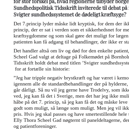
for stor forskel på, hvad regionerne tilbyder borge
Sundhedspolitisk Tidsskrift inviterede til debat p
Svigter sundhedssystemet de dødeligt kræftsyge?
Det 7.princip lyder måske lidt kryptisk, for dem der ik
princip, der er sat i verden som et sikkerhedsnet for 
kræftsygdomme og som skal gøre det muligt for lægen a
patienten kan få adgang til behandlinger, der ikke er 
Det handler altså om liv og død for den enkelte patien
Scheel Gad valgt at deltage på Folkemødet på Bornhol
Tidsskrift holdt debat med titlen ’Svigter sundhedssys
for at fortælle sin historie:
”Jeg har tripple negativ brystkræft og har været i kemo 
igennem alle de standardbehandlinger der på hylderne,
går dårligt. Så nu vil jeg gerne have Trodelvy, som ik
ved, jeg kan få det i Sverige, men det har jeg ikke muli
håbe på det 7. princip, så jeg kan få det og måske leve 
godt som muligt, så længe som muligt. Men jeg vil ik
pris. Hvis jeg skal passes og have smertestillende hele t
Elly Thora Scheel Gad nøgternt til paneldeltagerne, der
og patientforeninger.