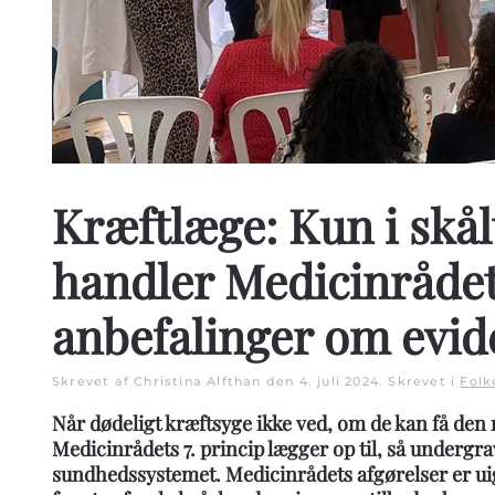
Kræftlæge: Kun i skål
handler Medicinråde
anbefalinger om evid
Skrevet af Christina Alfthan den
4. juli 2024
. Skrevet i
Fol
Når dødeligt kræftsyge ikke ved, om de kan få de
Medicinrådets 7. princip lægger op til, så undergrave
sundhedssystemet. Medicinrådets afgørelser er u