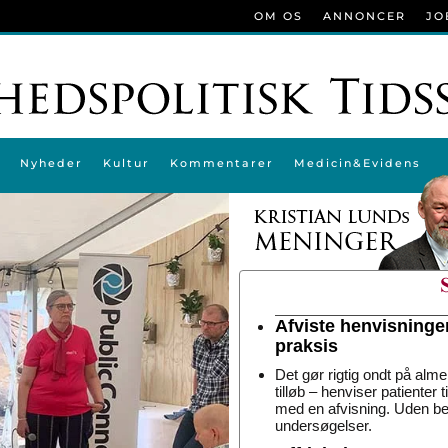
OM OS
ANNONCER
JO
Nyheder
Kultur
Kommentarer
Medicin&Evidens
Afviste henvisninge
praksis
Det gør rigtig ondt på alme
tilløb – henviser patienter 
med en afvisning. Uden be
undersøgelser.