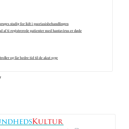
bruges stadig for lidt i psoriasisbehandlingen
d af ti registrerede patienter med hantavirus er døde
oller og får bedre tid til de akut syge
v