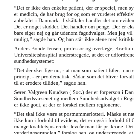
”Det er ikke den enkelte patient, der er speciel, men 
er medicin, de har brug for og som er vurderet effekti
anbefalet i Danmark. I skåltaler handler det om evide
Det er noget sludder. Det handler om penge. Der er ek
bare siger nej og går udenom fagudvalget. Men jeg vil
muligt,” sagde han. Og han står ikke alene med kritikk
Anders Bonde Jensen, professor og overlæge, Kræftaf
Universitetshospital understregede, at det er udfordrende
sundhedssystemet:
”Det der sker lige nu, - at man som patient føler, man 
princip, - er problematisk. Sådan som det bliver forval
til at erodere tilliden,” sagde han.
Søren Valgreen Knudsen ( Soc.) der er forperson i Dans
Sundhedsvæsenet og medlem Sundhedsudvalget i Region
er ikke godt, at der er forskel mellem regionerne.
”Det skal ikke være et postnummerlotteri. Måske et nati
ikke kun i forhold til evidens, det er også i forhold t
mange kvalitetsjusterede leveår man får pr. krone. Det
vurderingsgrundlag,” forslog han, og understregede, at