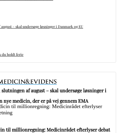
 august – skal undersøge løsninger i Danmark og EU
du holdt ferie
slutningen af august – skal undersøge løsninger i
 nye medicin, der er på vej gennem EMA
in til millionregning: Medicinrådet efterlyser debat