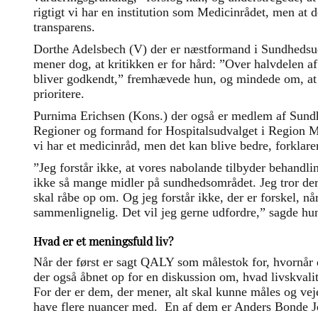
rigtigt vi har en institution som Medicinrådet, men at 
transparens.
Dorthe Adelsbech (V) der er næstformand i Sundhedsu
mener dog, at kritikken er for hård: ”Over halvdelen 
bliver godkendt,” fremhævede hun, og mindede om, at 
prioritere.
Purnima Erichsen (Kons.) der også er medlem af Sund
Regioner og formand for Hospitalsudvalget i Region Mi
vi har et medicinråd, men det kan blive bedre, forklare
”Jeg forstår ikke, at vores nabolande tilbyder behandlin
ikke så mange midler på sundhedsområdet. Jeg tror der 
skal råbe op om. Og jeg forstår ikke, der er forskel, n
sammenlignelig. Det vil jeg gerne udfordre,” sagde hu
Hvad er et meningsfuld liv?
Når der først er sagt QALY som målestok for, hvornår d
der også åbnet op for en diskussion om, hvad livskvalit
For der er dem, der mener, alt skal kunne måles og veje
have flere nuancer med. En af dem er Anders Bonde J