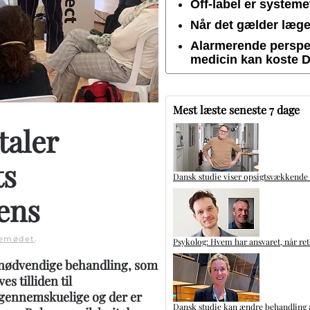
Off-label er system
Når det gælder lægem
Alarmerende perspek
medicin kan koste 
Mest læste seneste 7 dage
taler
ts
Dansk studie viser opsigtsvækkende
ens
kemødet
.
Psykolog: Hvem har ansvaret, når ret
n nødvendige behandling, som
s tilliden til
igennemskuelige og der er
Dansk studie kan ændre behandling a