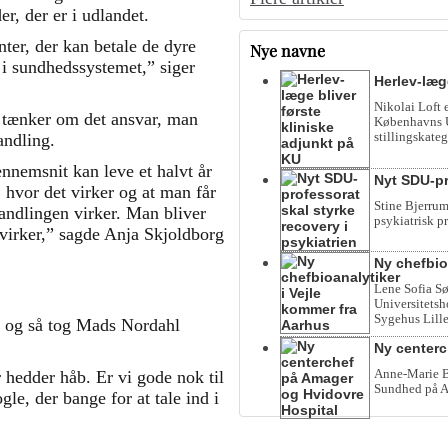
er, der er i udlandet.
ter, der kan betale de dyre
Nye navne
i sundhedssystemet,” siger
Herlev-læg
Nikolai Loft 
e tænker om det ansvar, man
Københavns Un
stillingskateg
andling.
nnemsnit kan leve et halvt år
Nyt SDU-pr
hvor det virker og at man får
Stine Bjerrum
handlingen virker. Man bliver
psykiatrisk p
 virker,” sagde Anja Skjoldborg
Ny chefbio
Lene Sofia Sø
Universitetsho
Sygehus Lille
et og så tog Mads Nordahl
Ny centerc
Anne-Marie Be
r hedder håb. Er vi gode nok til
Sundhed på A
gle, der bange for at tale ind i