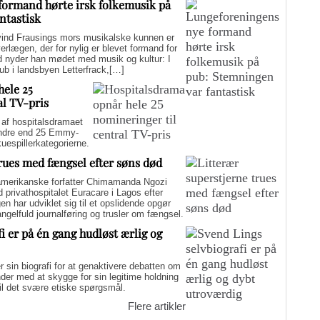
formand hørte irsk folkemusik på
ntastisk
d Frausings mors musikalske kunnen er
verlægen, der for nylig er blevet formand for
d nyder han mødet med musik og kultur: I
pub i landsbyen Letterfrack,[…]
hele 25
al TV-pris
f hospitalsdramaet
mindre end 25 Emmy-
kuespillerkategorierne.
trues med fængsel efter søns død
merikanske forfatter Chimamanda Ngozi
d privathospitalet Euracare i Lagos efter
n har udviklet sig til et opslidende opgør
elfuld journalføring og trusler om fængsel.
i er på én gang hudløst ærlig og
sin biografi for at genaktivere debatten om
er med at skygge for sin legitime holdning
 til det svære etiske spørgsmål.
Flere artikler