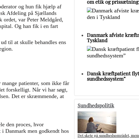
om etik og prissætning
derator og hun fik hjælp af
sk Afdeling på Sjællands
ik ordet, var Peter Meldgård,
ital. Og han fik i en fart
Danmark afviste kræftm
Tyskland
ud til at skulle behandles ens
region.
Dansk kræftpatient flytt
sundhedssystem”
er mange patienter, som ikke får
 forskelligt. Når vi har søgt,
delsen. Det er skræmmende, at
Sundhedspolitik
ele den proces, hvor
st i Danmark men godkendt hos
Det skete på sundhedsområdet, mens 