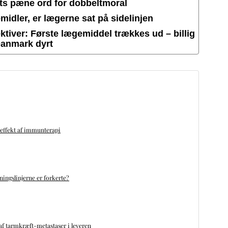
ets pæne ord for dobbeltmoral
idler, er lægerne sat på sidelinjen
tiver: Første lægemiddel trækkes ud – billig
Danmark dyrt
 effekt af immunterapi
ningslinjerne er forkerte?
f tarmkræft-metastaser i leveren