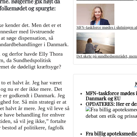
rne. Bølgerne gik højt da
å folkemødet og spurgte:
ke kender det. Men det er et
MFN-taskforce mødes i slutningen af
mennesker med livstruende
t søge dispensation, så
standardbehandlinger i Danmark.
t, og derfor havde Elly Thora
Det skete på sundhedsområdet, mens 
m, da Sundhedspolitisk
temet de dødeligt kræftsyge?
to et halvt år. Jeg har været
 og nu er der ikke mere. Det
MFN-taskforce mødes i 
ke er godkendt i Danmark. Jeg
Danmark og EU
ghed for. Så min strategi er at
OPDATERES: Her er den
et halvt år mere. Jeg vil leve så
ke have behandling for enhver
iden, så vil jeg ikke,” fortalte
 bestod af politikere, fagfolk
Fra billig apoteksmedic