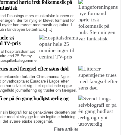
formand hørte irsk folkemusik på
ntastisk
d Frausings mors musikalske kunnen er
verlægen, der for nylig er blevet formand for
d nyder han mødet med musik og kultur: I
pub i landsbyen Letterfrack,[…]
hele 25
al TV-pris
f hospitalsdramaet
mindre end 25 Emmy-
kuespillerkategorierne.
trues med fængsel efter søns død
merikanske forfatter Chimamanda Ngozi
d privathospitalet Euracare i Lagos efter
n har udviklet sig til et opslidende opgør
elfuld journalføring og trusler om fængsel.
i er på én gang hudløst ærlig og
sin biografi for at genaktivere debatten om
er med at skygge for sin legitime holdning
 til det svære etiske spørgsmål.
Flere artikler