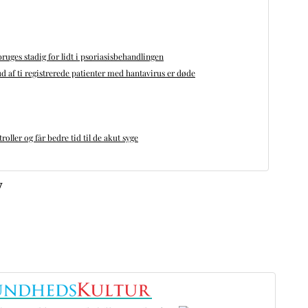
bruges stadig for lidt i psoriasisbehandlingen
d af ti registrerede patienter med hantavirus er døde
oller og får bedre tid til de akut syge
v