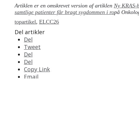
Artiklen er en omskrevet version af artiklen
Ny KRAS-h
samtlige patienter får bragt sygdommen i ro
på Onkolog
topartikel
,
ELCC26
Del artikler
Del
Tweet
Del
Del
Copy Link
Email
Print