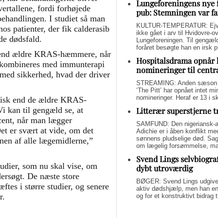
Lungeforeningens nye 
ertallene, fordi forhøjede
pub: Stemningen var fa
 behandlingen. I studiet så man
KULTUR-TEMPERATUR: Ejvin
os patienter, der fik calderasib
ikke gået i arv til Hvidovre-o
de dødsfald.
Lungeforeningen. Til gengæl
foråret besøgte han en irsk 
d end ældre KRAS-hæmmere, når
Hospitalsdrama opnår 
det kombineres med immunterapi
nomineringer til centr
 med sikkerhed, hvad der driver
STREAMING: Anden sæson a
‘The Pitt’ har opnået intet 
nomineringer. Heraf er 13 i s
ksisk end de ældre KRAS-
i kan til gengæld se, at
Litterær superstjerne 
rocent, når man lægger
SAMFUND: Den nigeriansk-a
 er svært at vide, om det
Adichie er i åben konflikt me
sønnens pludselige død. Sage
nen af alle lægemidlerne,”
om lægelig forsømmelse, mang
Svend Lings selvbiograf
-studier, som nu skal vise, om
dybt utroværdig
dersøgt. De næste store
BØGER: Svend Lings udgiver 
ftes i større studier, og senere
aktiv dødshjælp, men han end
r.
og for et konstruktivt bidrag