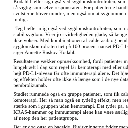
Kodahl hæfter sig også ved sygdomskontrolraten, som i
så vigtig som selve responsraten. For patienterne handl
svulsterne bliver mindre, men også om at sygdommen b
muligt.
”Jeg hæfter mig også ved sygdomskontrolraten, som u
stabil sygdom. Vi er jo i virkeligheden glade, så læng
ikke vokser. Med kombinationen af calderasib og pemb
sygdomskontrolraten tæt på 100 procent uanset PD-L1-ni
siger Annette Raskov Kodahl.
Resultaterne vækker opmærksomhed, fordi patienter
lungekræft i dag som regel får kemoterapi med eller u
højt PD-L1-niveau får ofte immunterapi alene. Det hjæl
og effekten holder ofte ikke så længe som i de nye dat
pembrolizumab.
Studiet rummede også en gruppe patienter, som fik ca
kemoterapi. Her så man også en tydelig effekt, men resu
stærke som i gruppen uden kemoterapi. Det tyder på, 
KRAS-hæmmer og immunterapi alene kan være særlig in
af netop den her patientgruppe.
Der er dog også en bagside. Bivirkningerne fylder mer