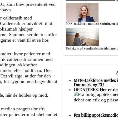
1, som blev præsenteret ved
nhavn.
 calderasib med
lderasib er udviklet til at
MFN-taskforce mødes i slutningen af
olizumab hjælper
rne. Sammen ser de to stoffer
gerne er vant til at se hos
Det skete på sundhedsområdet, mens 
tudiet, hvor patienter med
, fik calderasib sammen med
dlingen, så kræften
ndre eller holdt i ro. Den
et vil sige, at der for den
MFN-taskforce mødes i 
 år, før sygdommen begyndte at
Danmark og EU
OPDATERES: Her er den
e, når de holdes op mod,
n median progressionsfri
atter patienter med ubehandlet
Fra billig apoteksmedic