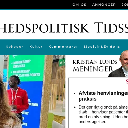
OM OS
ANNONCER
JO
Nyheder
Kultur
Kommentarer
Medicin&Evidens
Afviste henvisninge
praksis
Det gør rigtig ondt på alme
tilløb – henviser patienter 
med en afvisning. Uden be
undersøgelser.