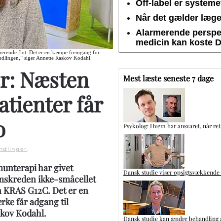
Off-label er system
Når det gælder lægem
Alarmerende perspek
medicin kan koste 
onerende flot. Det er en kæmpe fremgang for
dlingen,” siger Annette Raskov Kodahl.
r: Næsten
Mest læste seneste 7 dage
tienter får
o
Psykolog: Hvem har ansvaret, når ret
ndlinger
.
unterapi har givet
Dansk studie viser opsigtsvækkende
emskreden ikke-småcellet
n KRAS G12C. Det er en
rke får adgang til
skov Kodahl.
Dansk studie kan ændre behandling a