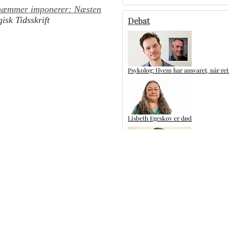
æmmer imponerer: Næsten
isk Tidsskrift
Debat
Psykolog: Hvem har ansvaret, når ret
Lisbeth Egeskov er død
De fleste PSA-test er inden for skive
Kliniske tandteknikere: Glem ikke de
Flere artikler