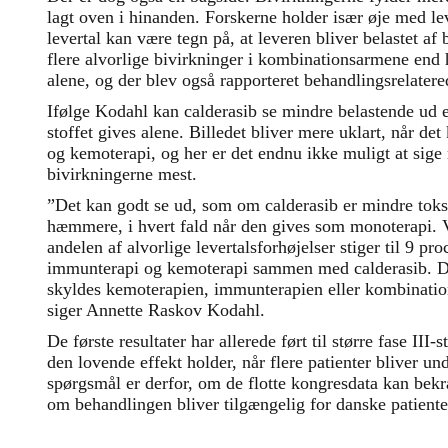
lagt oven i hinanden. Forskerne holder især øje med lev
levertal kan være tegn på, at leveren bliver belastet af
flere alvorlige bivirkninger i kombinationsarmene end h
alene, og der blev også rapporteret behandlingsrelatere
Ifølge Kodahl kan calderasib se mindre belastende u
stoffet gives alene. Billedet bliver mere uklart, når 
og kemoterapi, og her er det endnu ikke muligt at sige
bivirkningerne mest.
”Det kan godt se ud, som om calderasib er mindre to
hæmmere, i hvert fald når den gives som monoterapi. V
andelen af alvorlige levertalsforhøjelser stiger til 9 p
immunterapi og kemoterapi sammen med calderasib. Det
skyldes kemoterapien, immunterapien eller kombinatio
siger Annette Raskov Kodahl.
De første resultater har allerede ført til større fase III
den lovende effekt holder, når flere patienter bliver un
spørgsmål er derfor, om de flotte kongresdata kan bekræ
om behandlingen bliver tilgængelig for danske patiente