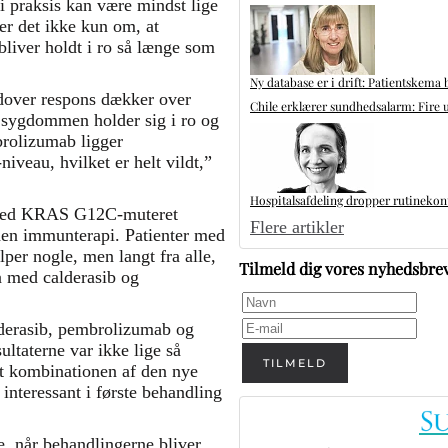
 praksis kan være mindst lige
er det ikke kun om, at
liver holdt i ro så længe som
Ny database er i drift: Patientskema 
dover respons dækker over
Chile erklærer sundhedsalarm: Fire u
e sygdommen holder sig i ro og
rolizumab ligger
veau, hvilket er helt vildt,”
Hospitalsafdeling dropper rutinekontr
 med KRAS G12C-muteret
Flere artikler
den immunterapi. Patienter med
per nogle, men langt fra alle,
Tilmeld dig vores nyhedsbre
a med calderasib og
lderasib, pembrolizumab og
ltaterne var ikke lige så
TILMELD
at kombinationen af den nye
teressant i første behandling
e, når behandlingerne bliver