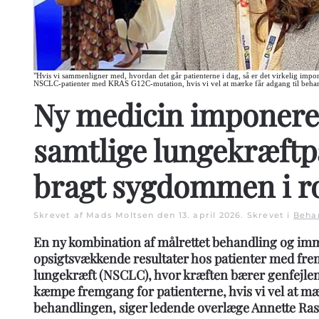
"Hvis vi sammenligner med, hvordan det går patienterne i dag, så er det virkelig imp
NSCLC-patienter med KRAS G12C-mutation, hvis vi vel at mærke får adgang til behan
Ny medicin imponere
samtlige lungekræftpa
bragt sygdommen i r
Skrevet af Mads Moltsen den
13. april 2026
. Skrevet i
Beha
En ny kombination af målrettet behandling og imm
opsigtsvækkende resultater hos patienter med fr
lungekræft (NSCLC), hvor kræften bærer genfejle
kæmpe fremgang for patienterne, hvis vi vel at mæ
behandlingen, siger ledende overlæge Annette Ra