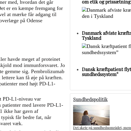
om etik og prissætning
ner med, hvordan det går
. Det er en kæmpe fremgang for
l at mærke får adgang til
 overlæge på Odense
Danmark afviste kræftm
Tyskland
ller havde meget af proteinet
 skjold mod immunforsvaret. Jo
Dansk kræftpatient flytt
 ofte gemme sig. Pembrolizumab
sundhedssystem”
ettere kan få øje på kræften.
 patienter med højt PD-L1-
jt PD-L1-niveau var
Sundhedspolitik
s patienter med lavere PD-L1-
1 ikke har gavn af
typisk får bedre fat, når
svaret væk.
Det skete på sundhedsområdet, mens 