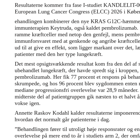
Resultaterne kommer fra fase I-studiet KANDLELIT-00
European Lung Cancer Congress (ELCC) 2026 i Købe
ehandlingen kombinerer den nye KRAS G12C-hæmmer
immunterapien Keytruda, også kaldet pembrolizumab. Ca
ramme kræftceller med netop den genfejl, mens pembr
immunforsvaret med at genkende og angribe kræftcelle
ud til at give en effekt, som ligger markant over det, læ
patienter med den her type lungekræft.
Det mest opsigtsvækkende resultat kom fra den del af s
ubehandlet lungekræft, der havde spredt sig i kroppen
pembrolizumab. Her fik 77 procent et respons på behan
skrumpede, og hos 96 procent blev sygdommen enten mi
mediane progressionsfri overlevelse var 28,9 måneder. D
midterste del af patientgruppen gik næsten to et halvt
vokse igen.
Annette Raskov Kodahl kalder resultaterne imponerend
hvordan det normalt går patienterne i dag.
”Behandlingen fører til utroligt høje responsrater og e
overlevelse på mere end to år i studiets arm 2, der omf