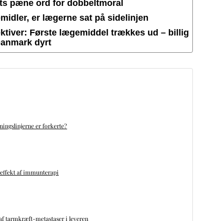
ets pæne ord for dobbeltmoral
idler, er lægerne sat på sidelinjen
tiver: Første lægemiddel trækkes ud – billig
Danmark dyrt
ningslinjerne er forkerte?
 effekt af immunterapi
f tarmkræft-metastaser i leveren