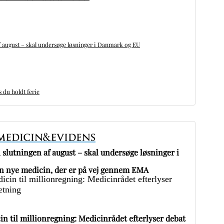
 august – skal undersøge løsninger i Danmark og EU
du holdt ferie
slutningen af august – skal undersøge løsninger i
 nye medicin, der er på vej gennem EMA
in til millionregning: Medicinrådet efterlyser debat