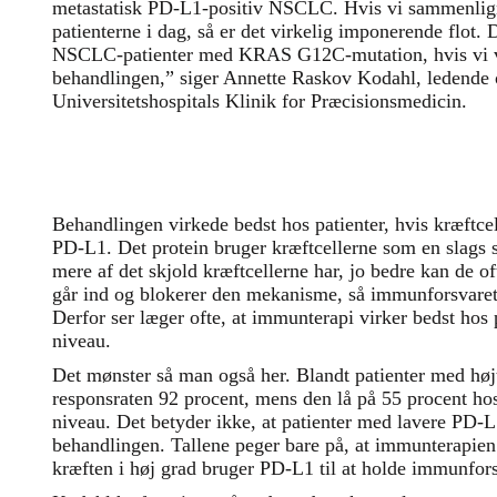
metastatisk PD-L1-positiv NSCLC. Hvis vi sammenlig
patienterne i dag, så er det virkelig imponerende flot
NSCLC-patienter med KRAS G12C-mutation, hvis vi ve
behandlingen,” siger Annette Raskov Kodahl, ledende
Universitetshospitals Klinik for Præcisionsmedicin.
Behandlingen virkede bedst hos patienter, hvis kræftce
PD-L1. Det protein bruger kræftcellerne som en slags
mere af det skjold kræftcellerne har, jo bedre kan de
går ind og blokerer den mekanisme, så immunforsvaret l
Derfor ser læger ofte, at immunterapi virker bedst hos
niveau.
Det mønster så man også her. Blandt patienter med hø
responsraten 92 procent, mens den lå på 55 procent ho
niveau. Det betyder ikke, at patienter med lavere PD-L
behandlingen. Tallene peger bare på, at immunterapien 
kræften i høj grad bruger PD-L1 til at holde immunfor