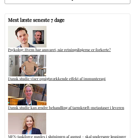
Mest læste seneste 7 dage
Psykolog: Hvem har ansvaret, når retningslinjerne er forkerte?
Dansk studie viser opsigtsvækkende effekt af immunterapi
Dansk studie kan ændre behandling af tarmkræft-metastaser i leveren
MFN-taskforce mødes i slutningen af august – skal undersøge løsninger