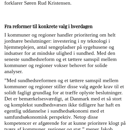
forklarer Søren Rud Kristensen.
Fra reformer til konkrete valg i hverdagen
I kommuner og regioner handler prioritering om helt
jordnære beslutninger: investering i ny teknologi i
hjemmeplejen, antal sengepladser på sygehusene og
indsatser for at mindske ulighed i sundhed. Med den
seneste sundhedsreform og et tættere samspil mellem
kommuner og regioner vokser behovet for solide
analyser.
”Med sundhedsreformen og et tættere samspil mellem
kommuner og regioner stiller disse valg øgede krav til et
solidt fagligt grundlag for at træffe oplyste beslutninger.
Det er bemærkelsesværdigt, at Danmark med et så stort
og komplekst sundhedsvæsen ikke tidligere har haft en
egentlig uddannelse i sundhedsøkonomi med et
samfundsøkonomisk perspektiv. Netop disse
kompetencer er afgørende for at kunne prioritere klogt på
tværs af kommuner, regioner og stat,” mener Jakob