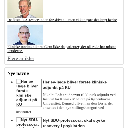
De fleste PSA-test er inden for skiven – men vi kan gøre det langt bedre
Kliniske tandteknikere: Glem ikke de patienter, der allerede har mistet
tænderne
Flere artikler
Nye navne
Herlev-læge bliver første kliniske
adjunkt på KU
Nikolai Loft er udnævnt til klinisk adjunkt ved
Institut for Klinisk Medicin på Københavns
Universitet. Dermed bliver han den første, der
ansættes i den nye stillingskategori ved
instituttet.
Nyt SDU-professorat skal styrke
recovery i psykiatrien