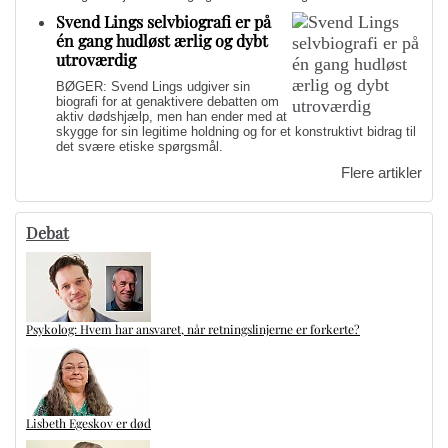
Svend Lings selvbiografi er på
én gang hudløst ærlig og dybt
utroværdig
BØGER: Svend Lings udgiver sin
biografi for at genaktivere debatten om
aktiv dødshjælp, men han ender med at
skygge for sin legitime holdning og for et konstruktivt bidrag til
det svære etiske spørgsmål.
Flere artikler
Debat
Psykolog: Hvem har ansvaret, når retningslinjerne er forkerte?
Lisbeth Egeskov er død