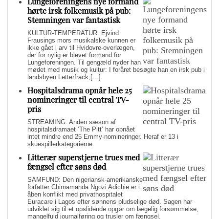
Lungeforeningens nye formand
hørte irsk folkemusik på pub:
Stemningen var fantastisk
KULTUR-TEMPERATUR: Ejvind
Frausings mors musikalske kunnen er
ikke gået i arv til Hvidovre-overlægen,
der for nylig er blevet formand for
Lungeforeningen. Til gengæld nyder han
mødet med musik og kultur: I foråret besøgte han en irsk pub i
landsbyen Letterfrack,[…]
Hospitalsdrama opnår hele 25
nomineringer til central TV-
pris
STREAMING: Anden sæson af
hospitalsdramaet ‘The Pitt’ har opnået
intet mindre end 25 Emmy-nomineringer. Heraf er 13 i
skuespillerkategorierne.
Litterær superstjerne trues med
fængsel efter søns død
SAMFUND: Den nigeriansk-amerikanske
forfatter Chimamanda Ngozi Adichie er i
åben konflikt med privathospitalet
Euracare i Lagos efter sønnens pludselige død. Sagen har
udviklet sig til et opslidende opgør om lægelig forsømmelse,
mangelfuld journalføring og trusler om fængsel.