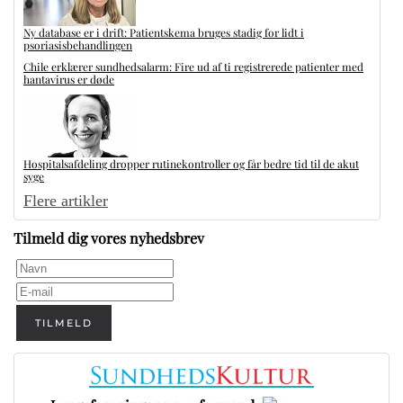
Ny database er i drift: Patientskema bruges stadig for lidt i
psoriasisbehandlingen
Chile erklærer sundhedsalarm: Fire ud af ti registrerede patienter med
hantavirus er døde
Hospitalsafdeling dropper rutinekontroller og får bedre tid til de akut
syge
Flere artikler
Tilmeld dig vores nyhedsbrev
TILMELD