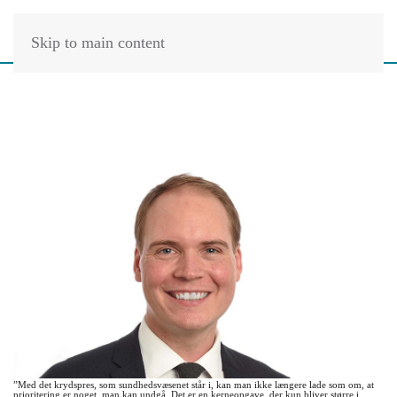
Skip to main content
”Med det krydspres, som sundhedsvæsenet står i, kan man ikke længere lade som om, at
prioritering er noget, man kan undgå. Det er en kerneopgave, der kun bliver større i