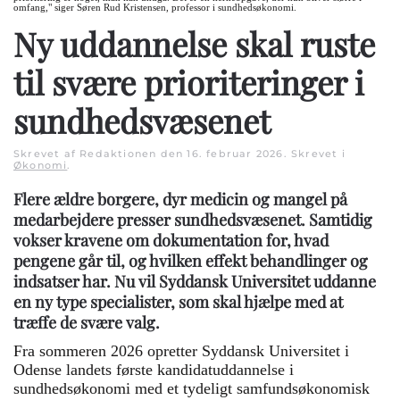
omfang," siger Søren Rud Kristensen, professor i sundhedsøkonomi.
Ny uddannelse skal ruste
til svære prioriteringer i
sundhedsvæsenet
Skrevet af Redaktionen den
16. februar 2026
. Skrevet i
Økonomi
.
Flere ældre borgere, dyr medicin og mangel på
medarbejdere presser sundhedsvæsenet. Samtidig
vokser kravene om dokumentation for, hvad
pengene går til, og hvilken effekt behandlinger og
indsatser har. Nu vil Syddansk Universitet uddanne
en ny type specialister, som skal hjælpe med at
træffe de svære valg.
Fra sommeren 2026 opretter
Syddansk Universitet
i
Odense landets første kandidatuddannelse i
sundhedsøkonomi med et tydeligt samfundsøkonomisk