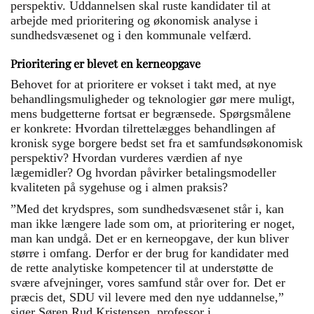
perspektiv. Uddannelsen skal ruste kandidater til at
arbejde med prioritering og økonomisk analyse i
sundhedsvæsenet og i den kommunale velfærd.
Prioritering er blevet en kerneopgave
Behovet for at prioritere er vokset i takt med, at nye
behandlingsmuligheder og teknologier gør mere muligt,
mens budgetterne fortsat er begrænsede. Spørgsmålene
er konkrete: Hvordan tilrettelægges behandlingen af
kronisk syge borgere bedst set fra et samfundsøkonomisk
perspektiv? Hvordan vurderes værdien af nye
lægemidler? Og hvordan påvirker betalingsmodeller
kvaliteten på sygehuse og i almen praksis?
”Med det krydspres, som sundhedsvæsenet står i, kan
man ikke længere lade som om, at prioritering er noget,
man kan undgå. Det er en kerneopgave, der kun bliver
større i omfang. Derfor er der brug for kandidater med
de rette analytiske kompetencer til at understøtte de
svære afvejninger, vores samfund står over for. Det er
præcis det, SDU vil levere med den nye uddannelse,”
siger Søren Rud Kristensen, professor i