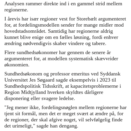
Analysen rammer direkte ind i en gammel strid mellem
regionerne.
I årevis har især regioner vest for Storebælt argumenteret
for, at fordelingsmodellen sender for mange midler mod
hovedstadsområdet. Samtidig har regionerne aldrig
kunnet blive enige om en fælles løsning, fordi enhver
ændring nødvendigvis skaber vindere og tabere.
Flere sundhedsøkonomer har gennem de senere år
argumenteret for, at modellen systematisk skævvrider
økonomien.
Sundhedsøkonom og professor emeritus ved Syddansk
Universitet Jes Søgaard sagde eksempelvis i 2023 til
Sundhedspolitisk Tidsskrift, at kapacitetsproblemerne i
Region Midtjylland hverken skyldtes dårligere
disponering eller svagere ledelse.
"Jeg mener ikke, fordelingsnøglen mellem regionerne har
tjent sit formål, men det er meget svært at ændre på, for
de regioner, der skal afgive noget, vil selvfølgelig finde
det urimeligt," sagde han dengang.