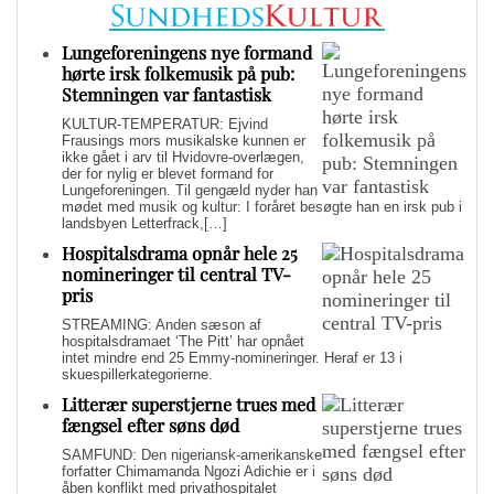
Lungeforeningens nye formand
hørte irsk folkemusik på pub:
Stemningen var fantastisk
KULTUR-TEMPERATUR: Ejvind
Frausings mors musikalske kunnen er
ikke gået i arv til Hvidovre-overlægen,
der for nylig er blevet formand for
Lungeforeningen. Til gengæld nyder han
mødet med musik og kultur: I foråret besøgte han en irsk pub i
landsbyen Letterfrack,[…]
Hospitalsdrama opnår hele 25
nomineringer til central TV-
pris
STREAMING: Anden sæson af
hospitalsdramaet ‘The Pitt’ har opnået
intet mindre end 25 Emmy-nomineringer. Heraf er 13 i
skuespillerkategorierne.
Litterær superstjerne trues med
fængsel efter søns død
SAMFUND: Den nigeriansk-amerikanske
forfatter Chimamanda Ngozi Adichie er i
åben konflikt med privathospitalet