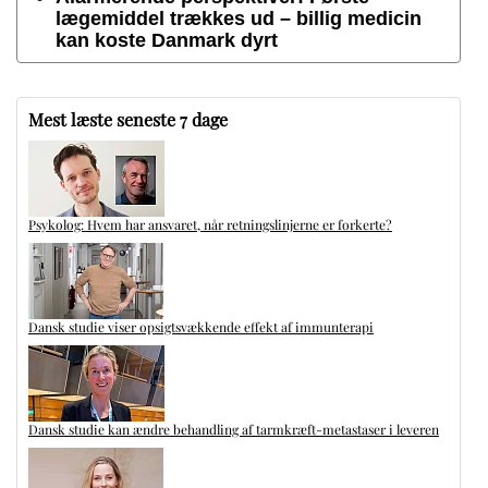
lægemiddel trækkes ud – billig medicin
kan koste Danmark dyrt
Mest læste seneste 7 dage
Psykolog: Hvem har ansvaret, når retningslinjerne er forkerte?
Dansk studie viser opsigtsvækkende effekt af immunterapi
Dansk studie kan ændre behandling af tarmkræft-metastaser i leveren