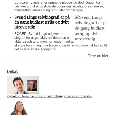
Euracare i Lagos efter sønnens pludselige død. Sagen har
udviklet sig til et opslidende opgør om lægelig forsømmelse,
mangelfuld journalføring og trusler om fængsel.
Svend Lings selvbiografi er på
én gang hudløst ærlig og dybt
utroværdig
BØGER: Svend Lings udgiver sin
biografi for at genaktivere debatten om
aktiv dødshjælp, men han ender med at
skygge for sin legitime holdning og for et konstruktivt bidrag til
det svære etiske spørgsmål.
Flere artikler
Debat
Psykolog: Hvem har ansvaret, når retningslinjerne er forkerte?