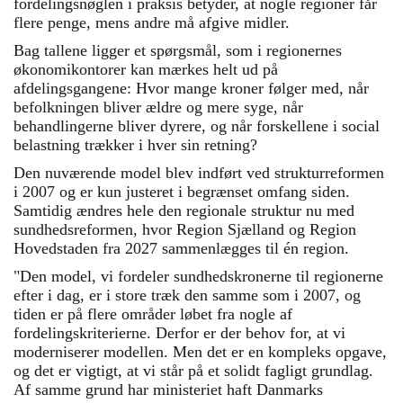
fordelingsnøglen i praksis betyder, at nogle regioner får
flere penge, mens andre må afgive midler.
Bag tallene ligger et spørgsmål, som i regionernes
økonomikontorer kan mærkes helt ud på
afdelingsgangene: Hvor mange kroner følger med, når
befolkningen bliver ældre og mere syge, når
behandlingerne bliver dyrere, og når forskellene i social
belastning trækker i hver sin retning?
Den nuværende model blev indført ved strukturreformen
i 2007 og er kun justeret i begrænset omfang siden.
Samtidig ændres hele den regionale struktur nu med
sundhedsreformen, hvor Region Sjælland og Region
Hovedstaden fra 2027 sammenlægges til én region.
"Den model, vi fordeler sundhedskronerne til regionerne
efter i dag, er i store træk den samme som i 2007, og
tiden er på flere områder løbet fra nogle af
fordelingskriterierne. Derfor er der behov for, at vi
moderniserer modellen. Men det er en kompleks opgave,
og det er vigtigt, at vi står på et solidt fagligt grundlag.
Af samme grund har ministeriet haft Danmarks