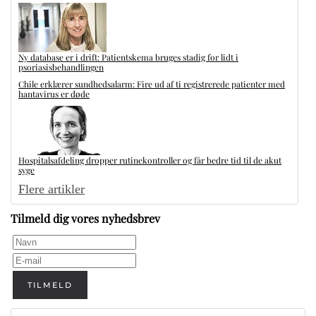
Ny database er i drift: Patientskema bruges stadig for lidt i
psoriasisbehandlingen
Chile erklærer sundhedsalarm: Fire ud af ti registrerede patienter med
hantavirus er døde
Hospitalsafdeling dropper rutinekontroller og får bedre tid til de akut
syge
Flere artikler
Tilmeld dig vores nyhedsbrev
TILMELD