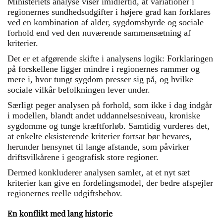
Ministeriets analyse viser imidlertid, at variationer i
regionernes sundhedsudgifter i højere grad kan forklares
ved en kombination af alder, sygdomsbyrde og sociale
forhold end ved den nuværende sammensætning af
kriterier.
Det er et afgørende skifte i analysens logik: Forklaringen
på forskellene ligger mindre i regionernes rammer og
mere i, hvor tungt sygdom presser sig på, og hvilke
sociale vilkår befolkningen lever under.
Særligt peger analysen på forhold, som ikke i dag indgår
i modellen, blandt andet uddannelsesniveau, kroniske
sygdomme og tunge kræftforløb. Samtidig vurderes det,
at enkelte eksisterende kriterier fortsat bør bevares,
herunder hensynet til lange afstande, som påvirker
driftsvilkårene i geografisk store regioner.
Dermed konkluderer analysen samlet, at et nyt sæt
kriterier kan give en fordelingsmodel, der bedre afspejler
regionernes reelle udgiftsbehov.
En konflikt med lang historie