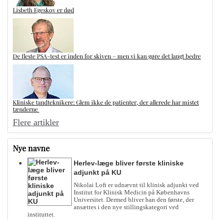
Lisbeth Egeskov er død
De fleste PSA-test er inden for skiven – men vi kan gøre det langt bedre
Kliniske tandteknikere: Glem ikke de patienter, der allerede har mistet
tænderne
Flere artikler
Nye navne
Herlev-læge bliver første kliniske
adjunkt på KU
Nikolai Loft er udnævnt til klinisk adjunkt ved
Institut for Klinisk Medicin på Københavns
Universitet. Dermed bliver han den første, der
ansættes i den nye stillingskategori ved
instituttet.