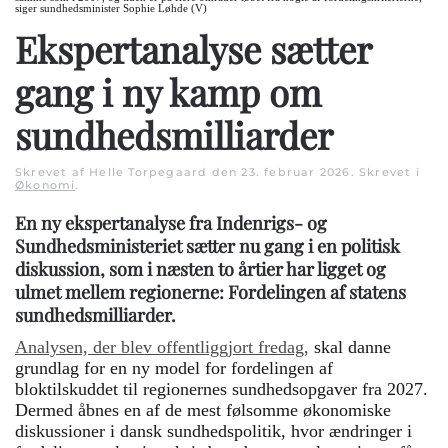
siger sundhedsminister Sophie Løhde (V)
Ekspertanalyse sætter
gang i ny kamp om
sundhedsmilliarder
Skrevet af Helle Torpegaard den
23. februar 2026
. Skrevet i
Økonomi
.
En ny ekspertanalyse fra Indenrigs- og
Sundhedsministeriet sætter nu gang i en politisk
diskussion, som i næsten to årtier har ligget og
ulmet mellem regionerne: Fordelingen af statens
sundhedsmilliarder.
Analysen, der blev offentliggjort fredag,
skal danne
grundlag for en ny model for fordelingen af
bloktilskuddet til regionernes sundhedsopgaver fra 2027.
Dermed åbnes en af de mest følsomme økonomiske
diskussioner i dansk sundhedspolitik, hvor ændringer i