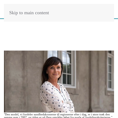
Skip to main content
"Den model, vi fordeler sundhedskronerne til regionerne efter i dag, er i store træk den
samme som i 2007, og tiden er på flere områder løbet fra nogle af fordelingskriterierne,"