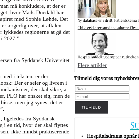
man må konkludere, at der er
lget, hvor Mads Duedahl har
spapiret med Sophie Løhde. Det
Ny database er i drift: Patientskema 
 er ærgerlig over, at aftalen
Chile erklærer sundhedsalarm: Fire u
er lykkedes regionerne at gå det
e i 2027.”
Hospitalsafdeling dropper rutinekontr
ersen fra Syddansk Universitet
Flere artikler
 ned i teksten, er der
Tilmeld dig vores nyhedsbre
løbsk: Der er seler og livrem i
mekanismer, der skal sikre, at
ger, PLO har ønsket sig, men de
bisse, men jeg synes, det er
TILMELD
r”.
 ligeledes fra Syddansk
 i en tid, hvor der skal flyttes
sen, ikke mindst praktiserende
Hospitalsdrama opnår h