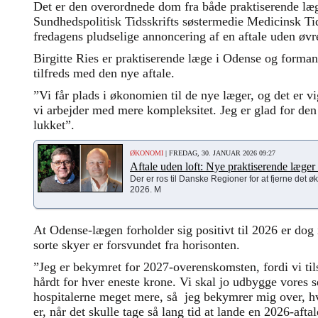
Det er den overordnede dom fra både praktiserende l
Sundhedspolitisk Tidsskrifts søstermedie Medicinsk Tids
fredagens pludselige annoncering af en aftale uden ø
Birgitte Ries er praktiserende læge i Odense og form
tilfreds med den nye aftale.
”Vi får plads i økonomien til de nye læger, og det er vig
vi arbejder med mere kompleksitet. Jeg er glad for den 
lukket”.
ØKONOMI
| FREDAG, 30. JANUAR 2026 09:27
Aftale uden loft: Nye praktiserende læger f
Der er ros til Danske Regioner for at fjerne det ø
2026. M
At Odense-lægen forholder sig positivt til 2026 er dog
sorte skyer er forsvundet fra horisonten.
”Jeg er bekymret for 2027-overenskomsten, fordi vi t
hårdt for hver eneste krone. Vi skal jo udbygge vores
hospitalerne meget mere, så jeg bekymrer mig over, hv
er, når det skulle tage så lang tid at lande en 2026-aftal