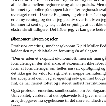
aftaleklima mellem regionerne og almen praksis. Men 
kommet nye boller på suppen både efter regionsrådsva
overtaget roret i Danske Regioner, og efter forståelse
er en ny retning, og det er jeg positiv over for. Men jeg
kommer så sent og synes, at det er pinligt, at det ikke 
ekstra skridt tidligere. Det håber jeg, vi kan gøre bedr
Økonomer: Livrem og seler
Professor emeritus, sundhedsøkonom Kjeld Møller Ped
kalder den nye delaftale en fornuftig én af slagsen.
”Den er uden et eksplicit økonomiloft, men når man går
formuleringer, der skal sikre, at økonomien ikke løber 
form af formuleringer om fælles ansvar, opfølgning og 
det ikke går for vildt for sig. Det er næppe formulerin
har accepteret dem. Jeg er egentlig selv gammel budget
fint, de har fjernet loftet og i stedet indført restriktione
Også professor emeritus, sundhedsøkonom Jes Søgaard,
Universitet, vurderer, at det ophævede loft giver mening
arbejdsopgaver fra sygehusene til det nære sundhedsvæ
læger.