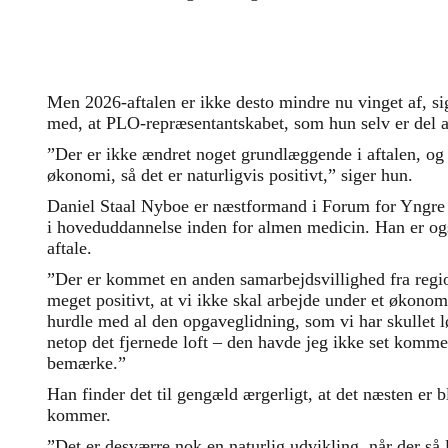
Men 2026-aftalen er ikke desto mindre nu vinget af, si
med, at PLO-repræsentantskabet, som hun selv er del 
”Der er ikke ændret noget grundlæggende i aftalen, og d
økonomi, så det er naturligvis positivt,” siger hun.
Daniel Staal Nyboe er næstformand i Forum for Yng
i hoveduddannelse inden for almen medicin. Han er og
aftale.
”Der er kommet en anden samarbejdsvillighed fra regio
meget positivt, at vi ikke skal arbejde under et økonom
hurdle med al den opgaveglidning, som vi har skullet lø
netop det fjernede loft – den havde jeg ikke set komme
bemærke.”
Han finder det til gengæld ærgerligt, at det næsten er bl
kommer.
”Det er desværre nok en naturlig udvikling, når der så