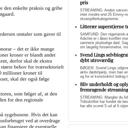
pris
e den enkelte praksis og gribe
STREAMING: Anden sæson af 
 Søgaard.
intet mindre end 25 Emmy-nom
skuespillerkategorierne.
Litterær superstjerne 
edersen omtaler som gaver til
SAMFUND: Den nigeriansk-a
Adichie er i åben konflikt me
sønnens pludselige død. Sage
om lægelig forsømmelse, mang
honorar – det er ikke mange
Svend Lings selvbiograf
oner kroner er blandt andet
dybt utroværdig
ent, derfor skal de ekstra
større behov for tværsektorielt
BØGER: Svend Lings udgiver 
aktiv dødshjælp, men han end
 millioner kroner til
og for et konstruktivt bidrag
kser, skal der også følge
Bliv underholdt og opl
fremragende streamin
ktoren, som følger af, at den
STREAMING: Mangler du lidt u
den for den regionale
Tidsskrifter har fundet de b
har alle scoret 5 ud af 6 stjer
på sygehusene. Hvis det kan
husforbruget ved at overdrage
kan finansiere de eventuelle