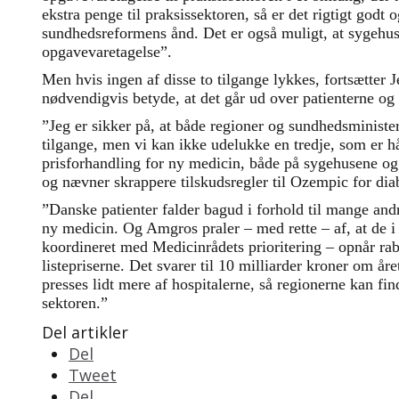
ekstra penge til praksissektoren, så er det rigtigt godt og
sundhedsreformens ånd. Det er også muligt, at sygehus
opgavevaretagelse”.
Men hvis ingen af disse to tilgange lykkes, fortsætter 
nødvendigvis betyde, at det går ud over patienterne og
”Jeg er sikker på, at både regioner og sundhedsminister
tilgange, men vi kan ikke udelukke en tredje, som er hå
prisforhandling for ny medicin, både på sygehusene og 
og nævner skrappere tilskudsregler til Ozempic for dia
”Danske patienter falder bagud i forhold til mange and
ny medicin. Og Amgros praler – med rette – af, at de i
koordineret med Medicinrådets prioritering – opnår raba
listepriserne. Det svarer til 10 milliarder kroner om år
presses lidt mere af hospitalerne, så regionerne kan find
sektoren.”
Del artikler
Del
Tweet
Del