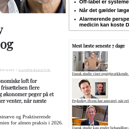
Off-label er system
Når det gælder lægem
Alarmerende perspek
v
medicin kan koste 
 og
Mest læste seneste 7 dage
 Skrevet i
Sundhedspolitik
.
Dansk studie viser opsigtsvækkende
onomiske loft for
risættelsen flere
og økonomer peger på et
er venter, når næste
Psykolog: Hvem har ansvaret, når ret
kstnævn og Praktiserende
ien for almen praksis i 2026.
Dansk studie kan ændre behandling a