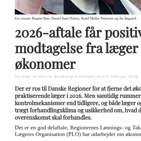
Fra venstre Birgitte Ries, Daniel Staal Nyboe, Kjeld Møller Pedersen og Jes Søgaard.
2026-aftale får positi
modtagelse fra læger
økonomer
Skrevet af Henrik Reinberg Simonsen den
2. februar 2026
.
Der er ros til Danske Regioner for at fjerne det øk
praktiserende læger i 2026. Men samtidig rummer f
kontrolmekanismer end tidligere, og både læger 
trægt forhandlingsklima og usikkerhed om, hvad d
overenskomst skal forhandles.
Det er en god delaftale, Regionernes Lønnings- og Ta
Lægeres Organisation (PLO) har udarbejdet om økonom