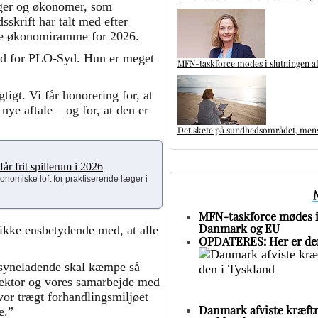
æger og økonomer, som
skrift har talt med efter
vre økonomiramme for 2026.
and for PLO-Syd. Hun er meget
MFN-taskforce mødes i slutningen af
tigt. Vi får honorering for, at
nye aftale – og for, at den er
Det skete på sundhedsområdet, mens 
år frit spillerum i 2026
konomiske loft for praktiserende læger i
MFN-taskforce mødes i 
Danmark og EU
 ikke ensbetydende med, at alle
OPDATERES: Her er den
ilsyneladende skal kæmpe så
 sektor og vores samarbejde med
or trægt forhandlingsmiljøet
Danmark afviste kræftm
e.”