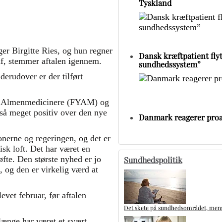
Tyskland
ger Birgitte Ries, og hun regner
Dansk kræftpatient flytt
af, stemmer aftalen igennem.
sundhedssystem”
erudover er der tilført
re Almenmedicinere (FYAM) og
så meget positiv over den nye
Danmark reagerer proa
nerne og regeringen, og det er
isk loft. Det har været en
fte. Den største nyhed er jo
Sundhedspolitik
, og den er virkelig værd at
evet februar, før aftalen
Det skete på sundhedsområdet, mens 
 længe har været et svært