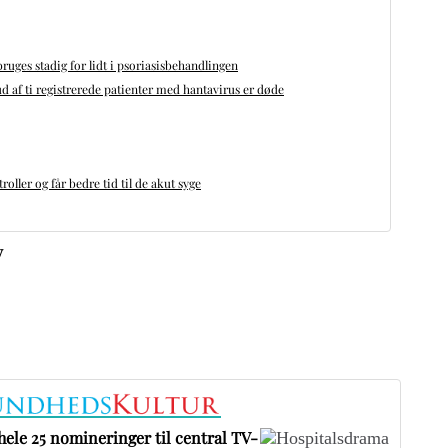
bruges stadig for lidt i psoriasisbehandlingen
d af ti registrerede patienter med hantavirus er døde
oller og får bedre tid til de akut syge
v
ele 25 nomineringer til central TV-