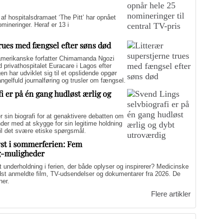
hospitalsdramaet ‘The Pitt’ har opnået
ineringer. Heraf er 13 i
trues med fængsel efter søns død
merikanske forfatter Chimamanda Ngozi
d privathospitalet Euracare i Lagos efter
n har udviklet sig til et opslidende opgør
elfuld journalføring og trusler om fængsel.
i er på én gang hudløst ærlig og
sin biografi for at genaktivere debatten om
er med at skygge for sin legitime holdning
 til det svære etiske spørgsmål.
yst i sommerferien: Fem
g-muligheder
nderholdning i ferien, der både oplyser og inspirerer? Medicinske
edst anmeldte film, TV-udsendelser og dokumentarer fra 2026. De
ner.
Flere artikler