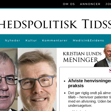
OM OS
ANNONCER
JO
Nyheder
Kultur
Kommentarer
Medicin&Evidens
Afviste henvisninge
praksis
Det gør rigtig ondt på alme
tilløb – henviser patienter 
med en afvisning. Uden be
undersøgelser.