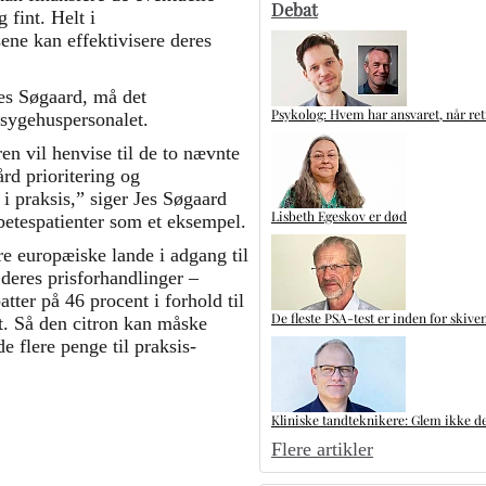
Debat
 fint. Helt i
ene kan effektivisere deres
Jes Søgaard, må det
Psykolog: Hvem har ansvaret, når ret
 sygehuspersonalet.
en vil henvise til de to nævnte
rd prioritering og
i praksis,” siger Jes Søgaard
Lisbeth Egeskov er død
betespatienter som et eksempel.
re europæiske lande i adgang til
 deres prisforhandlinger –
tter på 46 procent i forhold til
De fleste PSA-test er inden for skive
et. Så den citron kan måske
e flere penge til praksis-
Kliniske tandteknikere: Glem ikke de
Flere artikler