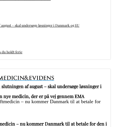
 august – skal undersøge løsninger i Danmark og EU
du holdt ferie
slutningen af august – skal undersøge løsninger i
 nye medicin, der er på vej gennem EMA
edicin – nu kommer Danmark til at betale for den i