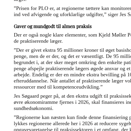
”Prisen for PLO er, at regionerne tættere kan monitorer
ind ved afvigende og uforklarlige udgifter,” siger Jes
Gaver og mundgodt til almen praksis
Der er også nogle klare elementer, som Kjeld Møller P
de praktiserende læger.
”Der er givet ekstra 95 millioner kroner til øget basis
penge, men de er der, og det er væsentligt. De 95 milli
begrundet i, at der sker meget omkring den enkelte pati
penge afspejle praktiserende lægers øgede ansvar og et 
arbejde. Endelig er der en mindre ekstra bevilling på 10
efteruddannelse. Når antallet af praktiserende læger vo
ressourcer med til kompetenceudvikling.”
Jes Søgaard peger på, at den ekstra udgift til praksisse
øvre økonomiramme fjernes i 2026, skal finansieres in
sundhedsøkonomi.
”Regionerne kan næsten kun finde denne finansiering 
lykkes regionerne allerede her i 2026 at reducere syge
opgavevaretagelse til praksissektoren i et omfang, der 