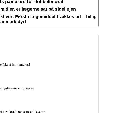
ets pæne ord for dobbeltmoral
idler, er lægerne sat på sidelinjen
tiver: Første lægemiddel trækkes ud – billig
Danmark dyrt
 effekt af immunterapi
ningslinjerne er forkerte?
f tarmkræft-metastaser i leveren