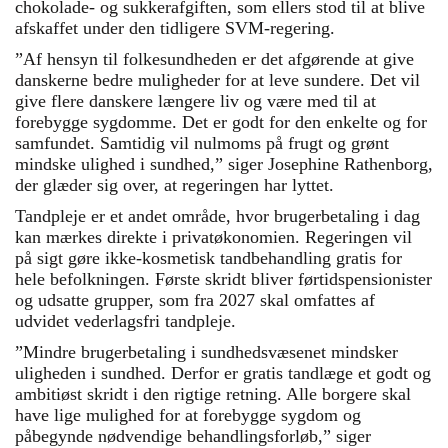
chokolade- og sukkerafgiften, som ellers stod til at blive
afskaffet under den tidligere SVM-regering.
”Af hensyn til folkesundheden er det afgørende at give
danskerne bedre muligheder for at leve sundere. Det vil
give flere danskere længere liv og være med til at
forebygge sygdomme. Det er godt for den enkelte og for
samfundet. Samtidig vil nulmoms på frugt og grønt
mindske ulighed i sundhed,” siger Josephine Rathenborg,
der glæder sig over, at regeringen har lyttet.
Tandpleje er et andet område, hvor brugerbetaling i dag
kan mærkes direkte i privatøkonomien. Regeringen vil
på sigt gøre ikke-kosmetisk tandbehandling gratis for
hele befolkningen. Første skridt bliver førtidspensionister
og udsatte grupper, som fra 2027 skal omfattes af
udvidet vederlagsfri tandpleje.
”Mindre brugerbetaling i sundhedsvæsenet mindsker
uligheden i sundhed. Derfor er gratis tandlæge et godt og
ambitiøst skridt i den rigtige retning. Alle borgere skal
have lige mulighed for at forebygge sygdom og
påbegynde nødvendige behandlingsforløb,” siger