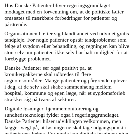
Hos Danske Patienter bliver regeringsgrundlaget
modtaget med en forventning om, at de politiske løfter
omsættes til mærkbare forbedringer for patienter og
pårørende.
Organisationen hæfter sig blandt andet ved udvidet gratis
tandpleje. For nogle patienter opstår tandproblemer som
følge af sygdom eller behandling, og regningen kan blive
stor, selv om patienten ikke selv har haft mulighed for at
forebygge problemet.
Danske Patienter ser også positivt på, at
kronikerpakkerne skal udbredes til flere
sygdomsområder. Mange patienter og pårørende oplever
i dag, at de selv skal skabe sammenhæng mellem
hospital, kommune og egen læge, når et sygdomsforløb
strækker sig på tværs af sektorer.
Digitale løsninger, hjemmemonitorering og
sundhedsteknologi fylder også i regeringsgrundlaget.
Danske Patienter hilser udviklingen velkommen, men
lægger vægt på, at løsningerne skal tage udgangspunkt i
patienternes behov. For nogle kan digitale løsninger give