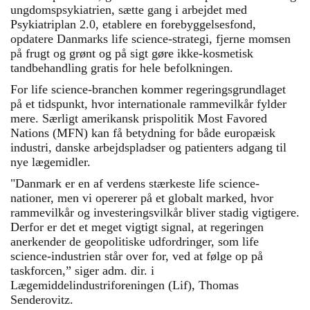
ungdomspsykiatrien, sætte gang i arbejdet med
Psykiatriplan 2.0, etablere en forebyggelsesfond,
opdatere Danmarks life science-strategi, fjerne momsen
på frugt og grønt og på sigt gøre ikke-kosmetisk
tandbehandling gratis for hele befolkningen.
For life science-branchen kommer regeringsgrundlaget
på et tidspunkt, hvor internationale rammevilkår fylder
mere. Særligt amerikansk prispolitik Most Favored
Nations (MFN) kan få betydning for både europæisk
industri, danske arbejdspladser og patienters adgang til
nye lægemidler.
"Danmark er en af verdens stærkeste life science-
nationer, men vi opererer på et globalt marked, hvor
rammevilkår og investeringsvilkår bliver stadig vigtigere.
Derfor er det et meget vigtigt signal, at regeringen
anerkender de geopolitiske udfordringer, som life
science-industrien står over for, ved at følge op på
taskforcen,” siger adm. dir. i
Lægemiddelindustriforeningen (Lif), Thomas
Senderovitz.