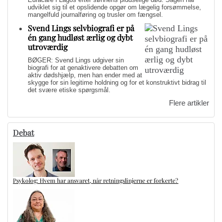
udviklet sig til et opslidende opgør om lægelig forsømmelse,
mangelfuld journalføring og trusler om fængsel.
Svend Lings selvbiografi er på
én gang hudløst ærlig og dybt
utroværdig
BØGER: Svend Lings udgiver sin
biografi for at genaktivere debatten om
aktiv dødshjælp, men han ender med at
skygge for sin legitime holdning og for et konstruktivt bidrag til
det svære etiske spørgsmål.
Flere artikler
Debat
Psykolog: Hvem har ansvaret, når retningslinjerne er forkerte?