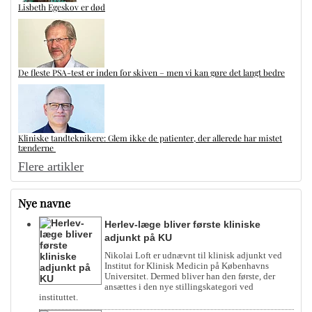
Lisbeth Egeskov er død
De fleste PSA-test er inden for skiven – men vi kan gøre det langt bedre
Kliniske tandteknikere: Glem ikke de patienter, der allerede har mistet
tænderne
Flere artikler
Nye navne
Herlev-læge bliver første kliniske
adjunkt på KU
Nikolai Loft er udnævnt til klinisk adjunkt ved
Institut for Klinisk Medicin på Københavns
Universitet. Dermed bliver han den første, der
ansættes i den nye stillingskategori ved
instituttet.