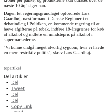
kroner per pakke, og produkterne skal udfases over de
næste 10 år," siger han.
Dagen før regeringsgrundlaget opfordrede Lars
Gaardhøj, næstformand i Danske Regioner i et
debatindlæg i Politiken, en kommende regering til at
hæve afgifterne på tobak, indføre 18-årsgrænse for køb
af alkohol og indføre en mindstepris på alkohol i
supermarkederne.
"Vi kunne undgå meget alvorlig sygdom, hvis vi havde
en mere restriktiv politik", skrev Lars Gaardhøj.
topartikel
Del artikler
Del
Tweet
Del
Del
Copy Link