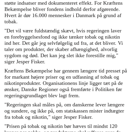
støtte indsatser med dokumenteret effekt. For Kræftens
Bekæmpelse bliver fondens indhold derfor afgørende.
Hvert år dør 16.000 mennesker i Danmark på grund af
tobak.
"Det vil være fuldstændig skævt, hvis regeringen laver
en forebyggelsesfond og ikke tænker tobak og nikotin
ind her. Det går jeg selvfølgelig ud fra, at det bliver. Vi
taler om produkter, der skaber afhængighed, alvorlig
sygdom og død. Det kan jeg slet ikke forestille mig,"
siger Jesper Fisker.
Kræftens Bekæmpelse har gennem længere tid presset på
for markant højere priser og en udfasning af tobak og
nikotinprodukter. Organisationens linje ligger tæt på de
ønsker, Danske Regioner også fremførte i Politiken før
regeringsgrundlaget blev lagt frem.
"Regeringen skal måles på, om danskerne lever længere
og sundere, og ikke på, om statskassen mister indtægter
fra tobak og nikotin," siger Jesper Fisker.
"Prisen på tobak og nikotin bør hæves til mindst 120