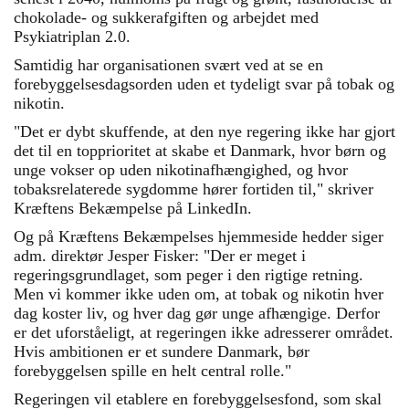
chokolade- og sukkerafgiften og arbejdet med
Psykiatriplan 2.0.
Samtidig har organisationen svært ved at se en
forebyggelsesdagsorden uden et tydeligt svar på tobak og
nikotin.
"Det er dybt skuffende, at den nye regering ikke har gjort
det til en topprioritet at skabe et Danmark, hvor børn og
unge vokser op uden nikotinafhængighed, og hvor
tobaksrelaterede sygdomme hører fortiden til," skriver
Kræftens Bekæmpelse på LinkedIn.
Og på Kræftens Bekæmpelses hjemmeside hedder siger
adm. direktør Jesper Fisker: "Der er meget i
regeringsgrundlaget, som peger i den rigtige retning.
Men vi kommer ikke uden om, at tobak og nikotin hver
dag koster liv, og hver dag gør unge afhængige. Derfor
er det uforståeligt, at regeringen ikke adresserer området.
Hvis ambitionen er et sundere Danmark, bør
forebyggelsen spille en helt central rolle."
Regeringen vil etablere en forebyggelsesfond, som skal