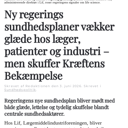
administrerende direktør i Lif, roser regeringens signaler om life science.
Ny regerings
sundhedsplaner vækker
glæde hos læger,
patienter og industri –
men skuffer Kræftens
Bekæmpelse
Skrevet af Redaktionen den
3. juni 2026
. Skrevet i
Sundhedspolitik
.
Regeringens nye sundhedsplan bliver mødt med
både glæde, lettelse og tydelig skuffelse blandt
centrale sundhedsaktører.
Hos Lif, Lægemiddelindustriforeningen, bliver