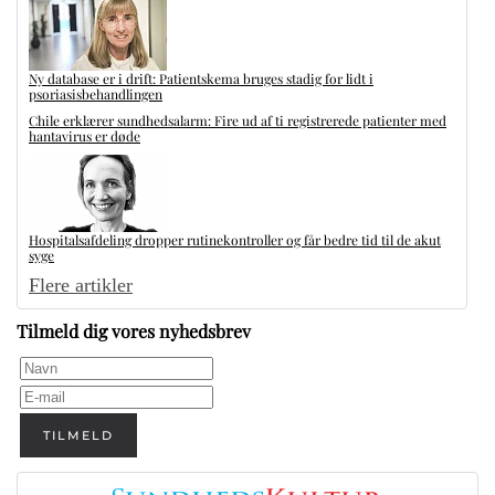
Ny database er i drift: Patientskema bruges stadig for lidt i
psoriasisbehandlingen
Chile erklærer sundhedsalarm: Fire ud af ti registrerede patienter med
hantavirus er døde
Hospitalsafdeling dropper rutinekontroller og får bedre tid til de akut
syge
Flere artikler
Tilmeld dig vores nyhedsbrev
TILMELD