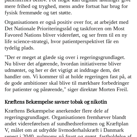
mere frihed og tryghed, mens andre fortsat har brug for
fysisk fremmøde og tæt støtte.
Organisationen er også positiv over for, at arbejdet med
Det Nationale Prioriteringsråd og taskforcen om Most
Favored Nations bliver videreført, og ser frem til en ny
life science-strategi, hvor patientperspektivet får en
tydelig plads.
"Der er meget at glæde sig over i regeringsgrundlaget.
Nu bliver det afgørende, hvordan initiativerne bliver
udmøntet, og her er det vigtigt at inddrage dem, det
handler om. Vi kommer til at holde regeringen fast på, at
de gode ambitioner skal blive til mærkbare forbedringer
for patienter og pårørende," siger direktør Morten Freil.
Kræftens Bekæmpelse savner tobak og nikotin
Kræftens Bekæmpelse anerkender flere dele af
regeringsgrundlaget. Organisationen fremhæver blandt
andet videreførelsen af sundhedsreformen og Kræftplan
V, målet om at udrydde livmoderhalskræft i Danmark
senest i 2040, nulmoms på frugt og grønt, fastholdelse af