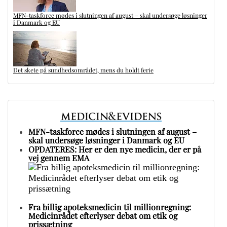
MFN-taskforce mødes i slutningen af august – skal undersøge løsninger
i Danmark og EU
Det skete på sundhedsområdet, mens du holdt ferie
MFN-taskforce mødes i slutningen af august –
skal undersøge løsninger i Danmark og EU
OPDATERES: Her er den nye medicin, der er på
vej gennem EMA
Fra billig apoteksmedicin til millionregning:
Medicinrådet efterlyser debat om etik og
prissætning