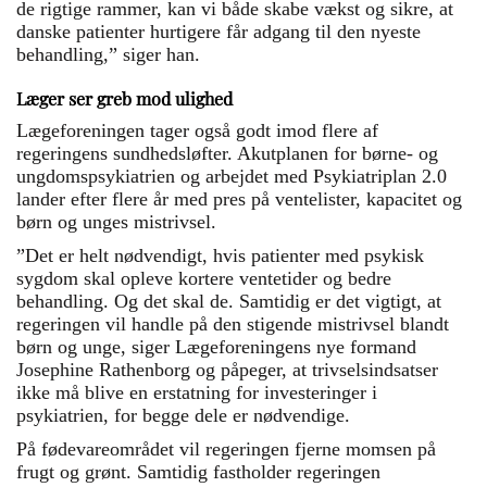
de rigtige rammer, kan vi både skabe vækst og sikre, at
danske patienter hurtigere får adgang til den nyeste
behandling,” siger han.
Læger ser greb mod ulighed
Lægeforeningen tager også godt imod flere af
regeringens sundhedsløfter. Akutplanen for børne- og
ungdomspsykiatrien og arbejdet med Psykiatriplan 2.0
lander efter flere år med pres på ventelister, kapacitet og
børn og unges mistrivsel.
”Det er helt nødvendigt, hvis patienter med psykisk
sygdom skal opleve kortere ventetider og bedre
behandling. Og det skal de. Samtidig er det vigtigt, at
regeringen vil handle på den stigende mistrivsel blandt
børn og unge, siger Lægeforeningens nye formand
Josephine Rathenborg og påpeger, at trivselsindsatser
ikke må blive en erstatning for investeringer i
psykiatrien, for begge dele er nødvendige.
På fødevareområdet vil regeringen fjerne momsen på
frugt og grønt. Samtidig fastholder regeringen