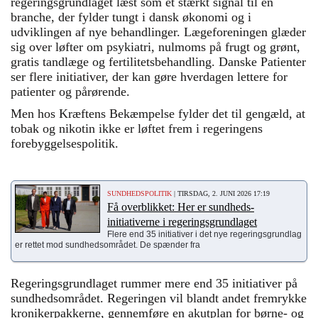
regeringsgrundlaget læst som et stærkt signal til en
branche, der fylder tungt i dansk økonomi og i
udviklingen af nye behandlinger. Lægeforeningen glæder
sig over løfter om psykiatri, nulmoms på frugt og grønt,
gratis tandlæge og fertilitetsbehandling. Danske Patienter
ser flere initiativer, der kan gøre hverdagen lettere for
patienter og pårørende.
Men hos Kræftens Bekæmpelse fylder det til gengæld, at
tobak og nikotin ikke er løftet frem i regeringens
forebyggelsespolitik.
SUNDHEDSPOLITIK
| TIRSDAG, 2. JUNI 2026 17:19
Få overblikket: Her er sundheds-
initiativerne i regeringsgrundlaget
Flere end 35 initiativer i det nye regeringsgrundlag
er rettet mod sundhedsområdet. De spænder fra
Regeringsgrundlaget rummer mere end 35 initiativer på
sundhedsområdet. Regeringen vil blandt andet fremrykke
kronikerpakkerne, gennemføre en akutplan for børne- og