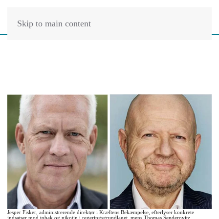
Skip to main content
Jesper Fisker, administrerende direktør i Kræftens Bekæmpelse, efterlyser konkrete
indsatser mod tobak og nikotin i regeringsgrundlaget, mens Thomas Senderovitz,