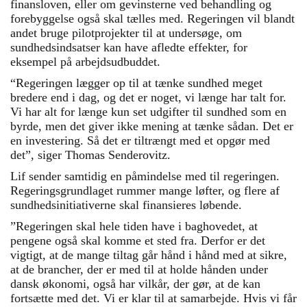
finansloven, eller om gevinsterne ved behandling og
forebyggelse også skal tælles med. Regeringen vil blandt
andet bruge pilotprojekter til at undersøge, om
sundhedsindsatser kan have afledte effekter, for
eksempel på arbejdsudbuddet.
“Regeringen lægger op til at tænke sundhed meget
bredere end i dag, og det er noget, vi længe har talt for.
Vi har alt for længe kun set udgifter til sundhed som en
byrde, men det giver ikke mening at tænke sådan. Det er
en investering. Så det er tiltrængt med et opgør med
det”, siger Thomas Senderovitz.
Lif sender samtidig en påmindelse med til regeringen.
Regeringsgrundlaget rummer mange løfter, og flere af
sundhedsinitiativerne skal finansieres løbende.
”Regeringen skal hele tiden have i baghovedet, at
pengene også skal komme et sted fra. Derfor er det
vigtigt, at de mange tiltag går hånd i hånd med at sikre,
at de brancher, der er med til at holde hånden under
dansk økonomi, også har vilkår, der gør, at de kan
fortsætte med det. Vi er klar til at samarbejde. Hvis vi får