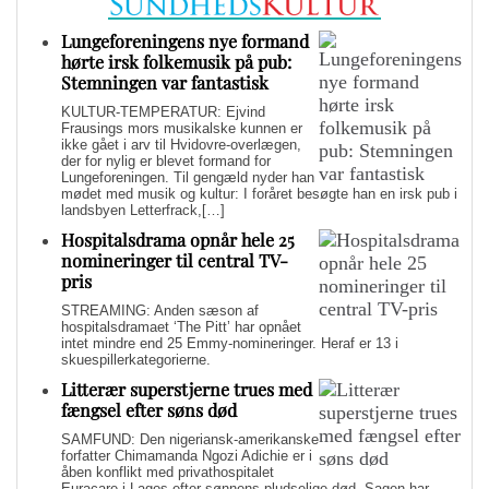
Lungeforeningens nye formand
hørte irsk folkemusik på pub:
Stemningen var fantastisk
KULTUR-TEMPERATUR: Ejvind
Frausings mors musikalske kunnen er
ikke gået i arv til Hvidovre-overlægen,
der for nylig er blevet formand for
Lungeforeningen. Til gengæld nyder han
mødet med musik og kultur: I foråret besøgte han en irsk pub i
landsbyen Letterfrack,[…]
Hospitalsdrama opnår hele 25
nomineringer til central TV-
pris
STREAMING: Anden sæson af
hospitalsdramaet ‘The Pitt’ har opnået
intet mindre end 25 Emmy-nomineringer. Heraf er 13 i
skuespillerkategorierne.
Litterær superstjerne trues med
fængsel efter søns død
SAMFUND: Den nigeriansk-amerikanske
forfatter Chimamanda Ngozi Adichie er i
åben konflikt med privathospitalet
Euracare i Lagos efter sønnens pludselige død. Sagen har