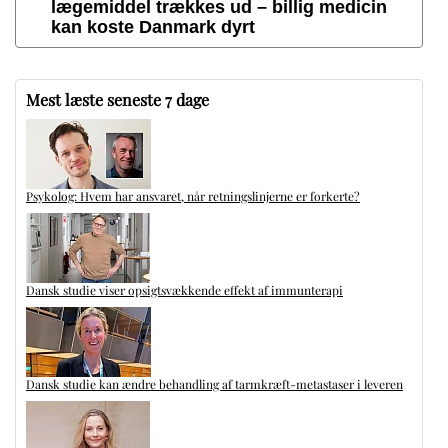
lægemiddel trækkes ud – billig medicin
kan koste Danmark dyrt
Mest læste seneste 7 dage
Psykolog: Hvem har ansvaret, når retningslinjerne er forkerte?
Dansk studie viser opsigtsvækkende effekt af immunterapi
Dansk studie kan ændre behandling af tarmkræft-metastaser i leveren