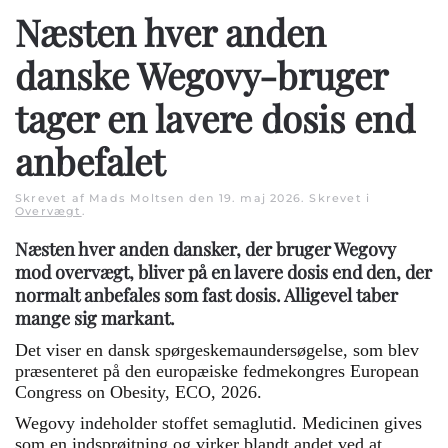
Næsten hver anden
danske Wegovy-bruger
tager en lavere dosis end
anbefalet
Skrevet af Mads Moltsen den
19. maj 2026
. Skrevet i
Overvægt
.
Næsten hver anden dansker, der bruger Wegovy
mod overvægt, bliver på en lavere dosis end den, der
normalt anbefales som fast dosis. Alligevel taber
mange sig markant.
Det viser en dansk spørgeskemaundersøgelse, som blev
præsenteret på den europæiske fedmekongres European
Congress on Obesity, ECO, 2026.
Wegovy indeholder stoffet semaglutid. Medicinen gives
som en indsprøjtning og virker blandt andet ved at