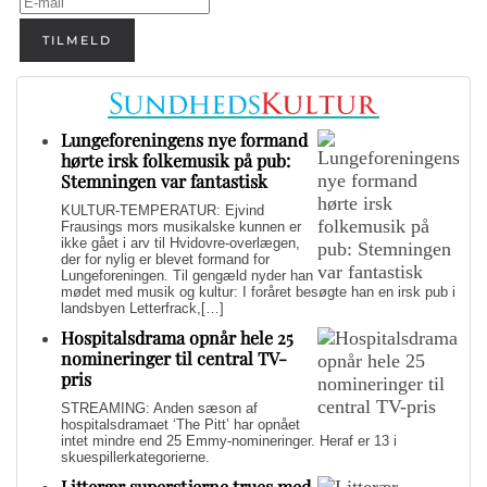
TILMELD
Lungeforeningens nye formand
hørte irsk folkemusik på pub:
Stemningen var fantastisk
KULTUR-TEMPERATUR: Ejvind
Frausings mors musikalske kunnen er
ikke gået i arv til Hvidovre-overlægen,
der for nylig er blevet formand for
Lungeforeningen. Til gengæld nyder han
mødet med musik og kultur: I foråret besøgte han en irsk pub i
landsbyen Letterfrack,[…]
Hospitalsdrama opnår hele 25
nomineringer til central TV-
pris
STREAMING: Anden sæson af
hospitalsdramaet ‘The Pitt’ har opnået
intet mindre end 25 Emmy-nomineringer. Heraf er 13 i
skuespillerkategorierne.
Litterær superstjerne trues med