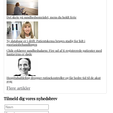
Det skete på sundhedsområdet, mens du holdt ferie
Ny database er i drift: Patientskema bruges stadig for lidt i
psoriasisbehandlingen
Chile erklærer sundhedsalarm: Fire ud af ti registrerede patienter med
hantavirus er døde
Hospitalsafdeling dropper rutinekontroller og får bedre tid til de akut
syge
Flere artikler
Tilmeld dig vores nyhedsbrev