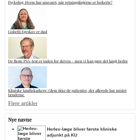
Psykolog: Hvem har ansvaret, når retningslinjerne er forkerte?
Lisbeth Egeskov er død
De fleste PSA-test er inden for skiven – men vi kan gøre det langt bedre
Kliniske tandteknikere: Glem ikke de patienter, der allerede har mistet
tænderne
Flere artikler
Nye navne
Herlev-læge bliver første kliniske
adjunkt på KU