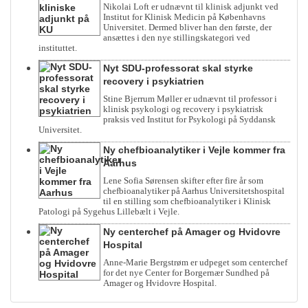
Nikolai Loft er udnævnt til klinisk adjunkt ved
Institut for Klinisk Medicin på Københavns
Universitet. Dermed bliver han den første, der
ansættes i den nye stillingskategori ved
instituttet.
Nyt SDU-professorat skal styrke
recovery i psykiatrien
Stine Bjerrum Møller er udnævnt til professor i
klinisk psykologi og recovery i psykiatrisk
praksis ved Institut for Psykologi på Syddansk
Universitet.
Ny chefbioanalytiker i Vejle kommer fra
Aarhus
Lene Sofia Sørensen skifter efter fire år som
chefbioanalytiker på Aarhus Universitetshospital
til en stilling som chefbioanalytiker i Klinisk
Patologi på Sygehus Lillebælt i Vejle.
Ny centerchef på Amager og Hvidovre
Hospital
Anne-Marie Bergstrøm er udpeget som centerchef
for det nye Center for Borgernær Sundhed på
Amager og Hvidovre Hospital.