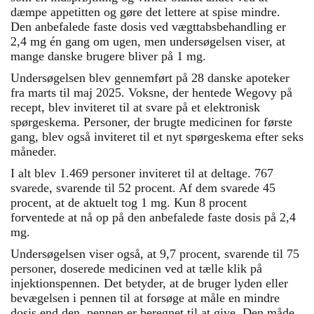
dæmpe appetitten og gøre det lettere at spise mindre.
Den anbefalede faste dosis ved vægttabsbehandling er
2,4 mg én gang om ugen, men undersøgelsen viser, at
mange danske brugere bliver på 1 mg.
Undersøgelsen blev gennemført på 28 danske apoteker
fra marts til maj 2025. Voksne, der hentede Wegovy på
recept, blev inviteret til at svare på et elektronisk
spørgeskema. Personer, der brugte medicinen for første
gang, blev også inviteret til et nyt spørgeskema efter seks
måneder.
I alt blev 1.469 personer inviteret til at deltage. 767
svarede, svarende til 52 procent. Af dem svarede 45
procent, at de aktuelt tog 1 mg. Kun 8 procent
forventede at nå op på den anbefalede faste dosis på 2,4
mg.
Undersøgelsen viser også, at 9,7 procent, svarende til 75
personer, doserede medicinen ved at tælle klik på
injektionspennen. Det betyder, at de bruger lyden eller
bevægelsen i pennen til at forsøge at måle en mindre
dosis end den, pennen er beregnet til at give. Den måde