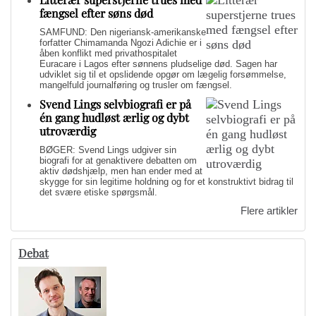
fængsel efter søns død
SAMFUND: Den nigeriansk-amerikanske
forfatter Chimamanda Ngozi Adichie er i
åben konflikt med privathospitalet
Euracare i Lagos efter sønnens pludselige død. Sagen har
udviklet sig til et opslidende opgør om lægelig forsømmelse,
mangelfuld journalføring og trusler om fængsel.
Svend Lings selvbiografi er på
én gang hudløst ærlig og dybt
utroværdig
BØGER: Svend Lings udgiver sin
biografi for at genaktivere debatten om
aktiv dødshjælp, men han ender med at
skygge for sin legitime holdning og for et konstruktivt bidrag til
det svære etiske spørgsmål.
Flere artikler
Debat