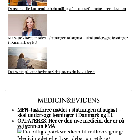
Dansk studie kan ændre behandling af tarmkræft-metastaser i leveren
MFN-taskforce mødes i slutningen af august – skal undersøge løsninger
i Danmark og EU
Det skete på sundhedsområdet, mens du holdt ferie
MFN-taskforce mødes i slutningen af august –
skal undersøge løsninger i Danmark og EU
OPDATERES: Her er den nye medicin, der er på
vej gennem EMA