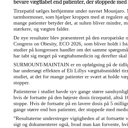
bevare vægttabet end patienter, der stoppede med
Tirzepatid sælges herhjemme under navnet Mounjaro. Mi
tarmhormoner, som hjælper kroppen med at regulere ap
mange patienter betyder det, at sulten bliver mindre,
stærkere, og vægten falder.
De nye resultater blev præsenteret på den europæiske
Congress on Obesity, ECO 2026, som bliver holdt i Istan
studier på kongressen handler om det samme spørgsmål:
har tabt sig meget på vægttabsmedicin og derefter ska
SURMOUNT-MAINTAIN er en opfølgning på de tidli
har undersøgt effekten af Eli Lillys vægttabsmiddel tirz
studiet, at det for mange patienter er svært at holde v
stopper.
Patienterne i studiet havde syv gange større sandsynlig
hvis de fortsatte på den højeste dosis tirzepatid, altså 
stoppe. Hvis de fortsatte på en lavere dosis på 5 milli
gange større end hos patienter, der stoppede med medi
”Resultaterne understreger vigtigheden af at fortsætte
sigt og dokumenterer også, hvad man kan forvente, hvi