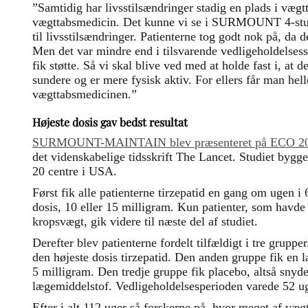
”Samtidig har livsstilsændringer stadig en plads i væg
vægttabsmedicin. Det kunne vi se i SURMOUNT 4-studie
til livsstilsændringer. Patienterne tog godt nok på, da
Men det var mindre end i tilsvarende vedligeholdelsess
fik støtte. Så vi skal blive ved med at holde fast i, at d
sundere og er mere fysisk aktiv. For ellers får man hell
vægttabsmedicinen.”
Højeste dosis gav bedst resultat
SURMOUNT-MAINTAIN blev præsenteret på ECO 2026 o
det videnskabelige tidsskrift The Lancet. Studiet bygger
20 centre i USA.
Først fik alle patienterne tirzepatid en gang om ugen i 
dosis, 10 eller 15 milligram. Kun patienter, som havde 
kropsvægt, gik videre til næste del af studiet.
Derefter blev patienterne fordelt tilfældigt i tre gruppe
den højeste dosis tirzepatid. Den anden gruppe fik en 
5 milligram. Den tredje gruppe fik placebo, altså snyd
lægemiddelstof. Vedligeholdelsesperioden varede 52 ug
Efter i alt 112 uger så forskerne på, hvor meget af væg