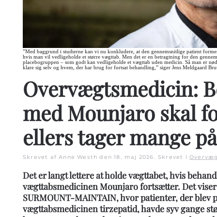
”Med baggrund i studierne kan vi nu konkludere, at den gennemsnitlige patient forment
hvis man vil vedligeholde et større vægttab. Men det er en betragtning for den gennemsni
placebogruppen – som godt kan vedligeholde et vægttab uden medicin. Så man er nødt t
klare sig selv og hvem, der har brug for fortsat behandling,” siger Jens Meldgaard Br
Overvægtsmedicin: B
med Mounjaro skal fo
ellers tager mange på
Skrevet af Anne Westh den
18. maj 2026
. Skrevet i
Overvæ
Det er langt lettere at holde vægttabet, hvis beha
vægttabsmedicinen Mounjaro fortsætter. Det viser 
SURMOUNT-MAINTAIN, hvor patienter, der blev på 
vægttabsmedicinen tirzepatid, havde syv gange stø