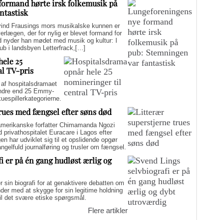
formand hørte irsk folkemusik på
ntastisk
d Frausings mors musikalske kunnen er
verlægen, der for nylig er blevet formand for
d nyder han mødet med musik og kultur: I
pub i landsbyen Letterfrack,[…]
hele 25
al TV-pris
f hospitalsdramaet
mindre end 25 Emmy-
kuespillerkategorierne.
trues med fængsel efter søns død
merikanske forfatter Chimamanda Ngozi
d privathospitalet Euracare i Lagos efter
n har udviklet sig til et opslidende opgør
elfuld journalføring og trusler om fængsel.
i er på én gang hudløst ærlig og
sin biografi for at genaktivere debatten om
er med at skygge for sin legitime holdning
 til det svære etiske spørgsmål.
Flere artikler