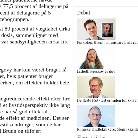
s 77,5 procent af deltagerne på
Debat
cent af deltagerne på 5
lacebogruppen.
t 80 procent af vægttabet cirka
te dosis, sammenlignet med
m var sandsynligheden cirka fire
Psykolog: Hvem har ansvaret, når ret
vy har kun været brugt i få
Lisbeth Egeskov er død
r, hvis patienter bruger
kerhed, om effekten holder hele
gtreducerende effekt efter fire
De fleste PSA-test er inden for skive
i et livstidsperspektiv ikke lang
de har så god effekt af
e effekt af medicinen. Det ser
livstilsændringer, som de har
Kliniske tandteknikere: Glem ikke de
 Bruun og tilføjer:
Flere artikler