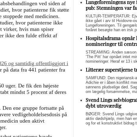
Lungeforeningens nye 
ttabsbehandlingen ved siden af
pub: Stemningen var fa
t, hvor patienterne fik støtte
 de stoppede med medicinen.
KULTUR-TEMPERATUR: Ejvin
ikke gået i arv til Hvidovre-o
tudier, hvor patienterne ikke
Lungeforeningen. Til gengæl
et virker, hvis man spiser
foråret besøgte han en irsk 
er ikke den fulde effekt af
Hospitalsdrama opnår 
nomineringer til centr
STREAMING: Anden sæson a
‘The Pitt’ har opnået intet 
nomineringer. Heraf er 13 i s
g samtidig offentliggjort i
Litterær superstjerne 
 på data fra 441 patienter fra
SAMFUND: Den nigeriansk-a
Adichie er i åben konflikt me
60 uger. De fik den højeste
sønnens pludselige død. Sage
tabt mindst 5 procent af deres
om lægelig forsømmelse, mang
Svend Lings selvbiograf
dybt utroværdig
r. Den ene gruppe fortsatte på
lavere vedligeholdelsesdosis på
BØGER: Svend Lings udgiver 
aktiv dødshjælp, men han end
emedicin uden aktivt
og for et konstruktivt bidrag
er.
ttabet patienterne havde