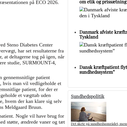
om etik og prissætning
præsentationen på ECO 2026.
Danmark afviste kræftm
Tyskland
ved Steno Diabetes Center
rvægt, har set resultaterne fra
t deltagerne tog på igen, når
ligere studie, SURMOUNT-4,
Dansk kræftpatient flytt
sundhedssystem”
n gennemsnitlige patient
, hvis man vil vedligeholde et
msnitlige patient, for der er
igeholde et vægttab uden
Sundhedspolitik
de, hvem der kan klare sig selv
Jens Meldgaard Bruun.
atient. Nogle vil have brug for
ed støtte, ændrede vaner og tæt
Det skete på sundhedsområdet, mens 