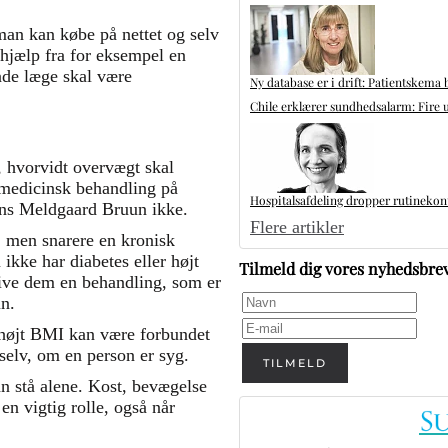
man kan købe på nettet og selv
 hjælp fra for eksempel en
ende læge skal være
Ny database er i drift: Patientskema 
Chile erklærer sundhedsalarm: Fire u
vorvidt overvægt skal
 medicinsk behandling på
Hospitalsafdeling dropper rutinekontr
ns Meldgaard Bruun ikke.
Flere artikler
 men snarere en kronisk
ikke har diabetes eller højt
Tilmeld dig vores nyhedsbre
 give dem en behandling, som er
n.
 højt BMI kan være forbundet
 selv, om en person er syg.
TILMELD
n stå alene. Kost, bevægelse
 en vigtig rolle, også når