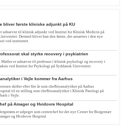
e bliver første kliniske adjunkt på KU
er udnævnt til klinisk adjunkt ved Institut for Klinisk Medicin på
iversitet. Dermed bliver han den første, der ansættes i den nye
ori ved instituttet.
ofessorat skal styrke recovery i psykiatrien
 Møller er udnævnt til professor i klinisk psykologi og recovery i
raksis ved Institut for Psykologi på Syddansk Universitet.
analytiker i Vejle kommer fra Aarhus
rensen skifter efter fire år som chefbioanalytiker på Aarhus
spital til en stilling som chefbioanalytiker i Klinisk Patologi på
bælt i Vejle.
hef på Amager og Hvidovre Hospital
rgstrøm er udpeget som centerchef for det nye Center for Borgernær
mager og Hvidovre Hospital.