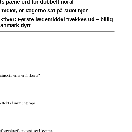
ets pæne ord for dobbeltmoral
idler, er lægerne sat på sidelinjen
tiver: Første lægemiddel trækkes ud – billig
Danmark dyrt
ningslinjerne er forkerte?
 effekt af immunterapi
f tarmkræft-metastaser i leveren