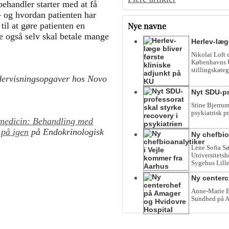
behandler starter med at få
– og hvordan patienten har
Nye navne
til at gøre patienten en
e også selv skal betale mange
Herlev-læg
Nikolai Loft 
Københavns Un
stillingskateg
dervisningsopgaver hos Novo
Nyt SDU-pr
Stine Bjerrum
psykiatrisk p
medicin: Behandling med
 på igen
på Endokrinologisk
Ny chefbio
Lene Sofia Sø
Universitetsho
Sygehus Lille
Ny centerc
Anne-Marie Be
Sundhed på A