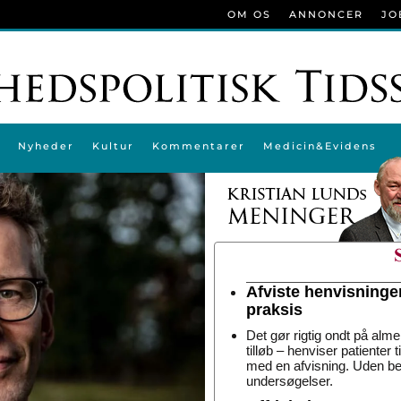
OM OS
ANNONCER
JO
Nyheder
Kultur
Kommentarer
Medicin&Evidens
Afviste henvisninge
praksis
Det gør rigtig ondt på alme
tilløb – henviser patienter 
med en afvisning. Uden be
undersøgelser.