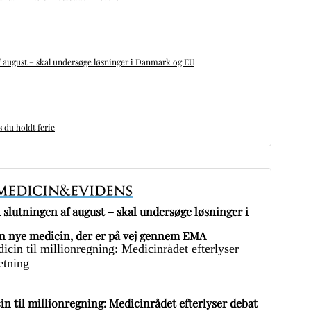
 august – skal undersøge løsninger i Danmark og EU
du holdt ferie
slutningen af august – skal undersøge løsninger i
 nye medicin, der er på vej gennem EMA
in til millionregning: Medicinrådet efterlyser debat