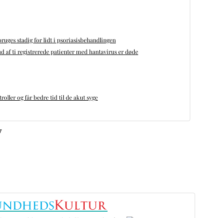
bruges stadig for lidt i psoriasisbehandlingen
d af ti registrerede patienter med hantavirus er døde
oller og får bedre tid til de akut syge
v