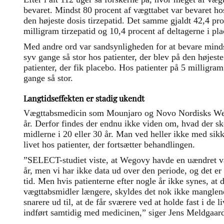
bevaret. Mindst 80 procent af vægttabet var bevaret ho
den højeste dosis tirzepatid. Det samme gjaldt 42,4 pro
milligram tirzepatid og 10,4 procent af deltagerne i p
Med andre ord var sandsynligheden for at bevare minds
syv gange så stor hos patienter, der blev på den højes
patienter, der fik placebo. Hos patienter på 5 milligra
gange så stor.
Langtidseffekten er stadig ukendt
Vægttabsmedicin som Mounjaro og Novo Nordisks Wego
år. Derfor findes der endnu ikke viden om, hvad der ske
midlerne i 20 eller 30 år. Man ved heller ikke med sik
livet hos patienter, der fortsætter behandlingen.
”SELECT-studiet viste, at Wegovy havde en uændret væ
år, men vi har ikke data ud over den periode, og det er 
tid. Men hvis patienterne efter nogle år ikke synes, at 
vægttabsmidler længere, skyldes det nok ikke manglend
snarere ud til, at de får sværere ved at holde fast i de 
indført samtidig med medicinen,” siger Jens Meldgaard