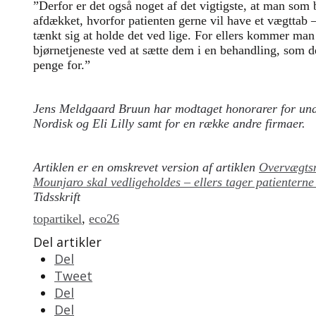
”Derfor er det også noget af det vigtigste, at man som 
afdækket, hvorfor patienten gerne vil have et vægttab 
tænkt sig at holde det ved lige. For ellers kommer man 
bjørnetjeneste ved at sætte dem i en behandling, som d
penge for.”
Jens Meldgaard Bruun har modtaget honorarer for un
Nordisk og Eli Lilly samt for en række andre firmaer.
Artiklen er en omskrevet version af artiklen
Overvægts
Mounjaro skal vedligeholdes – ellers tager patienterne
Tidsskrift
topartikel
,
eco26
Del artikler
Del
Tweet
Del
Del