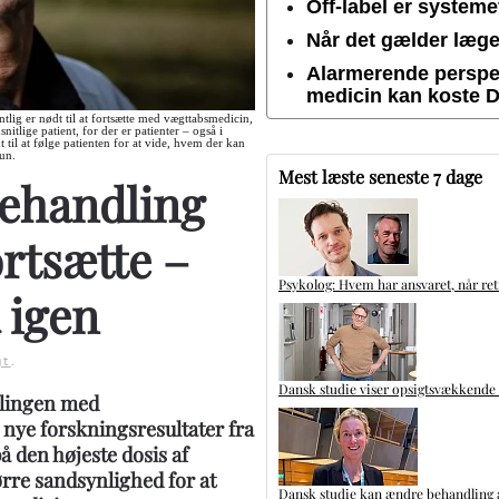
Off-label er system
Når det gælder lægem
Alarmerende perspek
medicin kan koste 
lig er nødt til at fortsætte med vægttabsmedicin,
tlige patient, for der er patienter – også i
il at følge patienten for at vide, hvem der kan
uun.
Mest læste seneste 7 dage
ehandling
rtsætte –
Psykolog: Hvem har ansvaret, når ret
 igen
gt
.
Dansk studie viser opsigtsvækkende
ndlingen med
nye forskningsresultater fra
den højeste dosis af
rre sandsynlighed for at
Dansk studie kan ændre behandling a