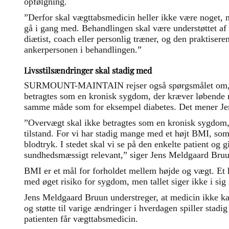
opfølgning.
”Derfor skal vægttabsmedicin heller ikke være noget, 
gå i gang med. Behandlingen skal være understøttet af
diætist, coach eller personlig træner, og den praktiser
ankerpersonen i behandlingen.”
Livsstilsændringer skal stadig med
SURMOUNT-MAINTAIN rejser også spørgsmålet om, h
betragtes som en kronisk sygdom, der kræver løbende
samme måde som for eksempel diabetes. Det mener Je
”Overvægt skal ikke betragtes som en kronisk sygdom,
tilstand. For vi har stadig mange med et højt BMI, som 
blodtryk. I stedet skal vi se på den enkelte patient og
sundhedsmæssigt relevant,” siger Jens Meldgaard Bruu
BMI er et mål for forholdet mellem højde og vægt. Et
med øget risiko for sygdom, men tallet siger ikke i sig
Jens Meldgaard Bruun understreger, at medicin ikke ka
og støtte til varige ændringer i hverdagen spiller stadig
patienten får vægttabsmedicin.