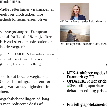
 medicinen.
dlet efterligner virkningen af
petit og blodsukker. Hos
 mæthedsfornemmelsen bliver
MFN-taskforce mødes i slutningen af
 overvægtskongres European
bul fra 12. til 15. maj. Flere
 Hvad sker der, når patienter
Det skete på sundhedsområdet, mens 
l holde vægten?
gere SURMOUNT-studier, som
epatid. Kort fortalt viser
ægttabet, hvis behandlingen
MFN-taskforce mødes i 
hed for at bevare vægttabet,
Danmark og EU
OPDATERES: Her er den
10 eller 15 milligram, frem for at
gram, var sandsynligheden fire
cinen.
 vægtabsbehandlingen på lang
s man reducerer dosis af
Fra billig apoteksmedic