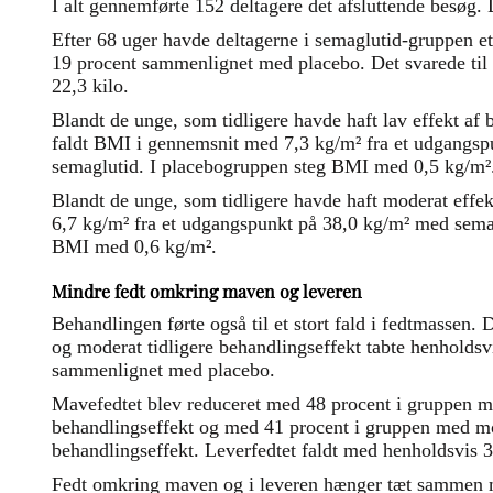
I alt gennemførte 152 deltagere det afsluttende besøg. D
Efter 68 uger havde deltagerne i semaglutid-gruppen e
19 procent sammenlignet med placebo. Det svarede til 
22,3 kilo.
Blandt de unge, som tidligere havde haft lav effekt a
faldt BMI i gennemsnit med 7,3 kg/m² fra et udgangspu
semaglutid. I placebogruppen steg BMI med 0,5 kg/m²
Blandt de unge, som tidligere havde haft moderat effe
6,7 kg/m² fra et udgangspunkt på 38,0 kg/m² med sema
BMI med 0,6 kg/m².
Mindre fedt omkring maven og leveren
Behandlingen førte også til et stort fald i fedtmassen.
og moderat tidligere behandlingseffekt tabte henholdsv
sammenlignet med placebo.
Mavefedtet blev reduceret med 48 procent i gruppen me
behandlingseffekt og med 41 procent i gruppen med mo
behandlingseffekt. Leverfedtet faldt med henholdsvis 3
Fedt omkring maven og i leveren hænger tæt sammen m