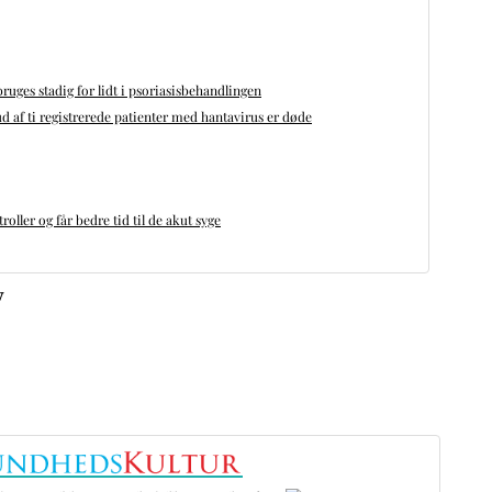
bruges stadig for lidt i psoriasisbehandlingen
d af ti registrerede patienter med hantavirus er døde
oller og får bedre tid til de akut syge
v