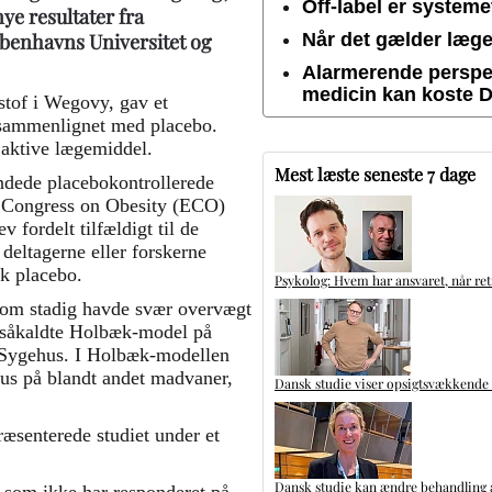
Off-label er system
ye resultater fra
øbenhavns Universitet og
Når det gælder lægem
Alarmerende perspek
medicin kan koste 
stof i Wegovy, gav et
r sammenlignet med placebo.
 aktive lægemiddel.
Mest læste seneste 7 dage
ndede placebokontrollerede
 Congress on Obesity (ECO)
 fordelt tilfældigt til de
 deltagerne eller forskerne
ik placebo.
Psykolog: Hvem har ansvaret, når ret
 som stadig havde svær overvægt
n såkaldte Holbæk-model på
Sygehus. I Holbæk-modellen
kus på blandt andet madvaner,
Dansk studie viser opsigtsvækkende
æsenterede studiet under et
Dansk studie kan ændre behandling a