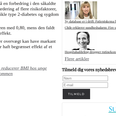
å en forbedring i den såkaldte
dering af flere risikofaktorer,
vikle type 2-diabetes og sygdom
Ny database er i drift: Patientskema 
oren med 0,80, mens den faldt
Chile erklærer sundhedsalarm: Fire u
ffekt.
ær overvægt kan have markant
r haft begrænset effekt af et
Hospitalsafdeling dropper rutinekontr
Flere artikler
 reducerer BMI hos unge
Tilmeld dig vores nyhedsbre
ndommen
TILMELD