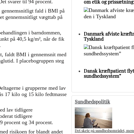
om etik og prissætning
et svarer til 94 procent.
t gennemsnitligt fald i BMI på
et gennemsnitligt vægttab på
f behandlingen i barndommen,
Danmark afviste kræftm
Tyskland
nkt på 40,5 kg/m², når de fik
.
kt, faldt BMI i gennemsnit med
glutid. I placebogruppen steg
Dansk kræftpatient flytt
sundhedssystem”
 Deltagerne i grupperne med lav
is 17 kilo og 15 kilo fedtmasse
Sundhedspolitik
d lav tidligere
derat tidligere
9 procent og 34 procent.
Det skete på sundhedsområdet, mens 
ed risikoen for blandt andet