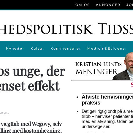
OM OS
ANNONCER
JO
Nyheder
Kultur
Kommentarer
Medicin&Evidens
os unge, der
nset effekt
Afviste henvisninge
praksis
Det gør rigtig ondt på alme
vægt
.
tilløb – henviser patienter 
med en afvisning. Uden be
 vægttab med Wegovy, selv
undersøgelser.
andling med kostomlægning,