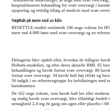
"resultaterne understreger, at unge med svær overvægt
hospitalsbaseret behandling for svær overvægt i barnd
opsporing og rettidig tillæg af medicin mod svær over
Vægttab på mere end 20 kilo
RESETTLE-studiet omfattede 246 unge voksne fra HO
mere end 4.000 børn med svær overvægt og en referen
Deltagerne blev opdelt efter, hvordan de tidligere hav
Holbæk-modellen, og efter deres aktuelle BMI. 82 havde
behandlingen og havde fortsat svær overvægt. 80 havd
fortsat svær overvægt. 34 havde haft høj effekt og ha
50 indgik i en referencegruppe fra befolkningen med n
barndommen.
De 162 unge voksne, som havde haft lav eller moderat e
og stadig havde svær overvægt, blev tilfældigt fordelt 
semaglutid 2,4 mg én gang om ugen eller placebo i 68 