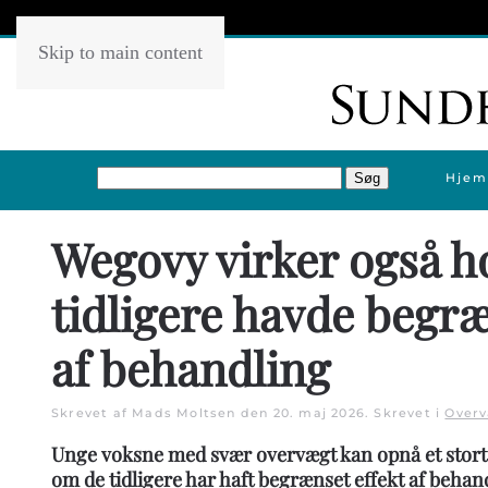
Skip to main content
Hjem
Wegovy virker også h
tidligere havde begræ
af behandling
Skrevet af Mads Moltsen den
20. maj 2026
. Skrevet i
Over
Unge voksne med svær overvægt kan opnå et stort
om de tidligere har haft begrænset effekt af beh