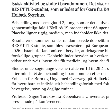
fysisk aktivitet og støtte i barndommen. Det viser n
RESETTLE-studiet, som er ledet af forskere fra K
Holbæk Sygehus.
Behandling med semaglutid 2,4 mg, som er det aktive 
gennemsnitligt fald i BMI på 19 procent efter 68 uge
Placebo ligner rigtig medicin, men indeholder ikke det
Resultaterne kommer fra det randomiserede dobbeltbli
RESETTLE-studie, som blev præsenteret på European
2026 i Istanbul. Randomiseret betyder, at deltagerne blev
forskellige grupper. Dobbeltblindet betyder, at hverken
vidste undervejs, hvem der fik medicin, og hvem der f
Studiet undersøgte unge voksne i alderen 18 til 28 år,
efter mindst ét års behandling i barndommen efter de
Enheden for Børn og Unge med Overvægt på Holbæk 
får hvert barn et individuelt behandlingsforløb med fo
bevægelse, søvn og daglige rutiner.
Professor Signe Torekov fra Københavns Universitet pr
pressemøde på konferencen.