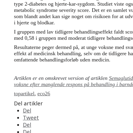
type 2-diabetes og hjerte-kar-sygdom. Studiet viste ogs
metabolic syndrome severity score. Det er en samlet vur
som blandt andet kan sige noget om risikoen for at ud
i hjerte og blodkar.
I gruppen med lav tidligere behandlingseffekt faldt sc
med 0,58 i gruppen med moderat tidligere behandlingse
Resultaterne peger dermed på, at unge voksne med sv
effekt af medicinsk behandling, selv om de tidligere ha
omfattende behandlingsforløb uden medicin.
Artiklen er en omskrevet version af artiklen
Semaglutid
voksne efter manglende respons på behandling i bar
topartikel
,
eco26
Del artikler
Del
Tweet
Del
Del