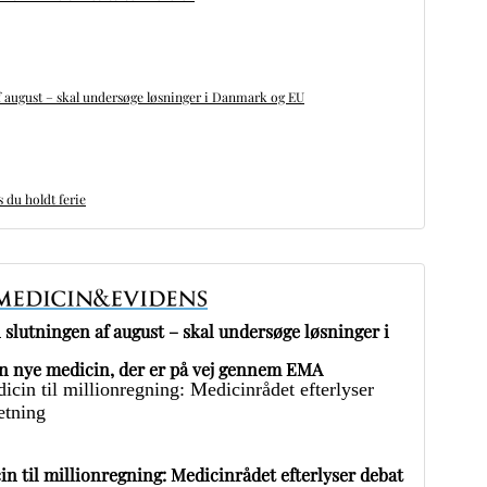
 august – skal undersøge løsninger i Danmark og EU
du holdt ferie
slutningen af august – skal undersøge løsninger i
 nye medicin, der er på vej gennem EMA
in til millionregning: Medicinrådet efterlyser debat