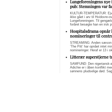
Lungeforeningens nye 
pub: Stemningen var fa
KULTUR-TEMPERATUR: Ejvin
ikke gået i arv til Hvidovre-o
Lungeforeningen. Til gengæl
foråret besøgte han en irsk 
Hospitalsdrama opnår 
nomineringer til centr
STREAMING: Anden sæson a
‘The Pitt’ har opnået intet 
nomineringer. Heraf er 13 i s
Litterær superstjerne 
SAMFUND: Den nigeriansk-a
Adichie er i åben konflikt me
sønnens pludselige død. Sage
om lægelig forsømmelse, mang
Svend Lings selvbiograf
dybt utroværdig
BØGER: Svend Lings udgiver 
aktiv dødshjælp, men han end
og for et konstruktivt bidrag