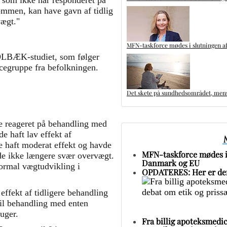
, som ikke har responderet på
ommen, kan have gavn af tidlig
vægt."
MFN-taskforce mødes i slutningen af
LBÆK-studiet, som følger
cegruppe fra befolkningen.
Det skete på sundhedsområdet, mens 
de reageret på behandling med
 haft lav effekt af
e haft moderat effekt og havde
MFN-taskforce mødes i 
vde ikke længere svær overvægt.
Danmark og EU
ormal vægtudvikling i
OPDATERES: Her er den
ffekt af tidligere behandling
til behandling med enten
uger.
Fra billig apoteksmedic