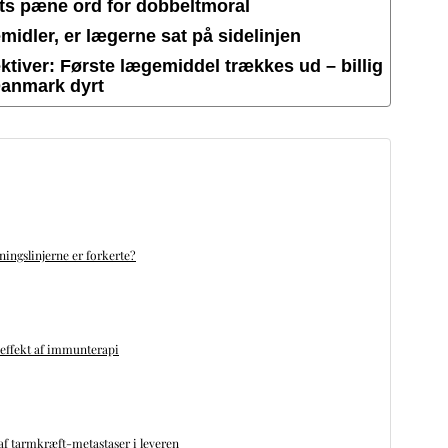
ets pæne ord for dobbeltmoral
idler, er lægerne sat på sidelinjen
tiver: Første lægemiddel trækkes ud – billig
Danmark dyrt
ningslinjerne er forkerte?
 effekt af immunterapi
f tarmkræft-metastaser i leveren