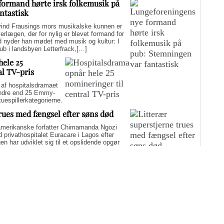
formand hørte irsk folkemusik på
ntastisk
d Frausings mors musikalske kunnen er
verlægen, der for nylig er blevet formand for
d nyder han mødet med musik og kultur: I
pub i landsbyen Letterfrack,[…]
hele 25
al TV-pris
f hospitalsdramaet
mindre end 25 Emmy-
kuespillerkategorierne.
trues med fængsel efter søns død
merikanske forfatter Chimamanda Ngozi
d privathospitalet Euracare i Lagos efter
n har udviklet sig til et opslidende opgør
elfuld journalføring og trusler om fængsel.
i er på én gang hudløst ærlig og
sin biografi for at genaktivere debatten om
er med at skygge for sin legitime holdning
 til det svære etiske spørgsmål.
Flere artikler