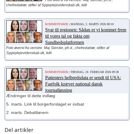
Foto øverst fra venstre: Maj Siercke, ph.d.,
chefredaktør, stifter af Sygeplejevidenskab.dk, tidli
KOMMENTARER
| MANDAG, 2. MARTS 2026 08:10
Svar til regionen: Sådan er vi kommet frem
til vores tal og fakta om
Sundhedsplatformen
Foto øverst fra venstre: Maj Siercke, ph.d., chefredaktør, stifter af
Sygeplejevidenskab.dk, tidli
KOMMENTARER
| TIRSDAG, 24. FEBRUAR 2026 09:38
Patienters helbredsdata er sendt til USA:
Fagfolk kræver national dansk
journalløsning
Ændringer til dette indlæg:
5. marts. Link til borgerforslaget er indsat
2. marts. Debatttørern
Del artikler