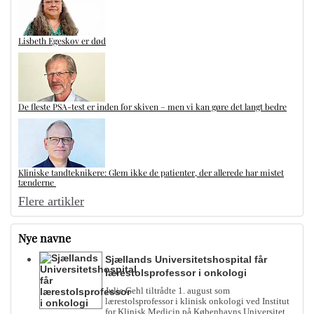
Lisbeth Egeskov er død
De fleste PSA-test er inden for skiven – men vi kan gøre det langt bedre
Kliniske tandteknikere: Glem ikke de patienter, der allerede har mistet
tænderne
Flere artikler
Nye navne
Sjællands Universitetshospital får
lærestolsprofessor i onkologi
Julie Gehl tiltrådte 1. august som
lærestolsprofessor i klinisk onkologi ved Institut
for Klinisk Medicin på Københavns Universitet.