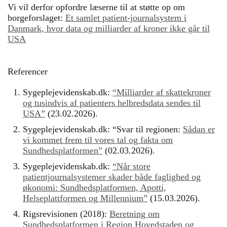
Vi vil derfor opfordre læserne til at støtte op om
borgeforslaget:
Et samlet patient-journalsystem i
Danmark, hvor data og milliarder af kroner ikke går til
USA
Referencer
Sygeplejevidenskab.dk:
“Milliarder af skattekroner
og tusindvis af patienters helbredsdata sendes til
USA”
(23.02.2026).
Sygeplejevidenskab.dk: “Svar til regionen:
Sådan er
vi kommet frem til vores tal og fakta om
Sundhedsplatformen”
(02.03.2026).
Sygeplejevidenskab.dk:
“Når store
patientjournalsystemer skader både faglighed og
økonomi: Sundhedsplatformen, Apotti,
Helseplattformen og Millennium”
(15.03.2026).
Rigsrevisionen (2018):
Beretning om
Sundhedsplatformen i Region Hovedstaden og