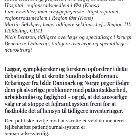
Hospital, regionsrådsmedlem i Øst (Kons.)
Line Ervolder, intensivsygeplejerske, Rigshospitalet,
regionsrådsmedlem i Region Øst (Kons)
Martin Sølvkjær, læge, tidligere sektionschef i Region H’s
ITafdeling, CIMT
Niels Bentzon, tidligere overlæge og speciallæge i kirurgi
Benedicte Dahlerup, tidligere overlæge og speciallæge i
neurokirurgi
Læger, sygeplejersker og forskere opfordrer i dette
debatindlæg til at skrotte Sundhedsplatformen.
Erfaringer fra både Danmark og Norge peger ifølge
dem på alvorlige problemer med patientsikkerhed,
arbejdsmiljø og faglighed – og på, at det ansvarlige
valg er at stoppe et fejlramt system frem for at
fastholde det af hensyn til tidligere investeringer.
Den politiske uvilje mod at skrotte et veldokumenteret
fejlbehæftet patientjournal-system er
bemærkelsesværdig.