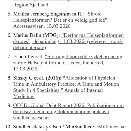
Region Sjælland
.
Monica Jernberg Engstrøm m.fl.:
“Skrote
Helseplattformen? Det er en veldig god idé”,
Adresseavisen, 15.03.2026.
Marius Dalin (MDG):
“Derfor må Helseplattformen
skrotes”, debatindlæg 11.03.2026. (refereret i norsk
debatmateriale)
Espen Leirset:
“Stortinget bør redde sykehusene og
skrote Helseplattformen”, leder, Innherred,
17.03.2026
.
Sinsky C et al. (2016): “
Allocation of Physician
Time in Ambulatory Practice: A Time and Motion
Study in 4 Specialties.” Annals of Internal
Medicine.
OECD: Global Debt Report 2026. Publikationer om
defensiv medicin og dokumentationspraksis i
sundhedsvæsener.
Sundhedsdatastyrelsen / MinSundhed:
“Millioner har