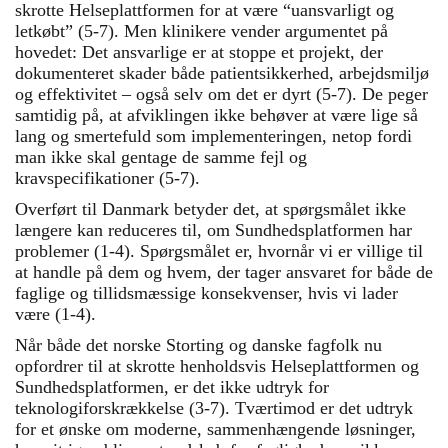
skrotte Helseplattformen for at være “uansvarligt og
letkøbt” (5-7). Men klinikere vender argumentet på
hovedet: Det ansvarlige er at stoppe et projekt, der
dokumenteret skader både patientsikkerhed, arbejdsmiljø
og effektivitet – også selv om det er dyrt (5-7). De peger
samtidig på, at afviklingen ikke behøver at være lige så
lang og smertefuld som implementeringen, netop fordi
man ikke skal gentage de samme fejl og
kravspecifikationer (5-7).
Overført til Danmark betyder det, at spørgsmålet ikke
længere kan reduceres til, om Sundhedsplatformen har
problemer (1-4). Spørgsmålet er, hvornår vi er villige til
at handle på dem og hvem, der tager ansvaret for både de
faglige og tillidsmæssige konsekvenser, hvis vi lader
være (1-4).
Når både det norske Storting og danske fagfolk nu
opfordrer til at skrotte henholdsvis Helseplattformen og
Sundhedsplatformen, er det ikke udtryk for
teknologiforskrækkelse (3-7). Tværtimod er det udtryk
for et ønske om moderne, sammenhængende løsninger,