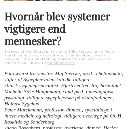
Hvornår blev systemer
vigtigere end
mennesker?
Skrevet af Maj Siercke, Michelle Silke Hauptmann, Peter
Marckmann, Jacob Rosenberg, Line Ervolder, Martin
Sølvkjær, Niels Bentzon og Benedicte Dahlerup den
27.
marts 2026
. Skrevet i
Kommentarer
.
Foto øverst fra venstre: Maj Siercke, ph.d., chefredaktør,
stifter af Sygeplejevidenskab.dk, tidligere
klinisk sygeplejespecialist, Hjertecentret, Rigshospitalet
Michelle Silke Hauptmann, cand.pæd. i pædagogisk
psykologi, tidligere sygeplejerske på akutafdelingen,
Holbæk Sygehus
Peter Marckmann, professor, dr.med., speciallæge i
intern medicin og nefrologi, tidligere overlæge på OUH,
Roskilde og Sønderborg
Jacob Rosenberg, professor, overlæge, dr.med. Herlev