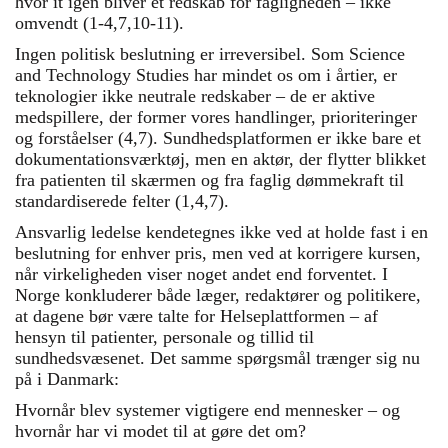
hvor it igen bliver et redskab for fagligheden – ikke
omvendt (1-4,7,10-11).
Ingen politisk beslutning er irreversibel. Som Science
and Technology Studies har mindet os om i årtier, er
teknologier ikke neutrale redskaber – de er aktive
medspillere, der former vores handlinger, prioriteringer
og forståelser (4,7). Sundhedsplatformen er ikke bare et
dokumentationsværktøj, men en aktør, der flytter blikket
fra patienten til skærmen og fra faglig dømmekraft til
standardiserede felter (1,4,7).
Ansvarlig ledelse kendetegnes ikke ved at holde fast i en
beslutning for enhver pris, men ved at korrigere kursen,
når virkeligheden viser noget andet end forventet. I
Norge konkluderer både læger, redaktører og politikere,
at dagene bør være talte for Helseplattformen – af
hensyn til patienter, personale og tillid til
sundhedsvæsenet. Det samme spørgsmål trænger sig nu
på i Danmark:
Hvornår blev systemer vigtigere end mennesker – og
hvornår har vi modet til at gøre det om?