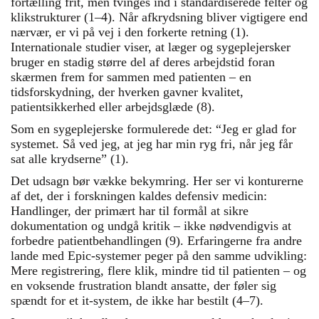
fortælling frit, men tvinges ind i standardiserede felter og
klikstrukturer (1–4). Når afkrydsning bliver vigtigere end
nærvær, er vi på vej i den forkerte retning (1).
Internationale studier viser, at læger og sygeplejersker
bruger en stadig større del af deres arbejdstid foran
skærmen frem for sammen med patienten – en
tidsforskydning, der hverken gavner kvalitet,
patientsikkerhed eller arbejdsglæde (8).
Som en sygeplejerske formulerede det: “Jeg er glad for
systemet. Så ved jeg, at jeg har min ryg fri, når jeg får
sat alle krydserne” (1).
Det udsagn bør vække bekymring. Her ser vi konturerne
af det, der i forskningen kaldes defensiv medicin:
Handlinger, der primært har til formål at sikre
dokumentation og undgå kritik – ikke nødvendigvis at
forbedre patientbehandlingen (9). Erfaringerne fra andre
lande med Epic-systemer peger på den samme udvikling:
Mere registrering, flere klik, mindre tid til patienten – og
en voksende frustration blandt ansatte, der føler sig
spændt for et it-system, de ikke har bestilt (4–7).