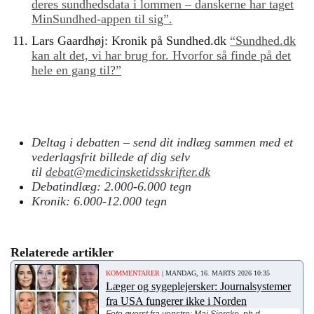
deres sundhedsdata i lommen – danskerne har taget
MinSundhed-appen til sig”.
Lars Gaardhøj: Kronik på Sundhed.dk
“Sundhed.dk
kan alt det, vi har brug for. Hvorfor så finde på det
hele en gang til?”
Deltag i debatten – send dit indlæg sammen med et
vederlagsfrit billede af dig selv
til
debat@medicinsketidsskrifter.dk
Debatindlæg: 2.000-6.000 tegn
Kronik: 6.000-12.000 tegn
Relaterede artikler
KOMMENTARER
| MANDAG, 16. MARTS 2026 10:35
Læger og sygeplejersker: Journalsystemer
fra USA fungerer ikke i Norden