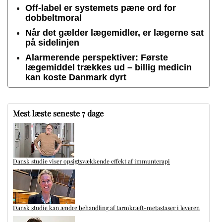
Off-label er systemets pæne ord for
dobbeltmoral
Når det gælder lægemidler, er lægerne sat
på sidelinjen
Alarmerende perspektiver: Første
lægemiddel trækkes ud – billig medicin
kan koste Danmark dyrt
Mest læste seneste 7 dage
Dansk studie viser opsigtsvækkende effekt af immunterapi
Dansk studie kan ændre behandling af tarmkræft-metastaser i leveren