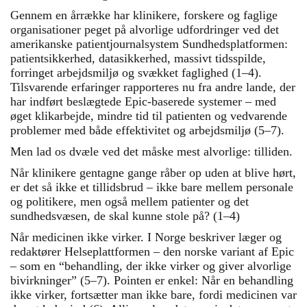
Gennem en årrække har klinikere, forskere og faglige
organisationer peget på alvorlige udfordringer ved det
amerikanske patientjournalsystem Sundhedsplatformen:
patientsikkerhed, datasikkerhed, massivt tidsspilde,
forringet arbejdsmiljø og svækket faglighed (1–4).
Tilsvarende erfaringer rapporteres nu fra andre lande, der
har indført beslægtede Epic-baserede systemer – med
øget klikarbejde, mindre tid til patienten og vedvarende
problemer med både effektivitet og arbejdsmiljø (5–7).
Men lad os dvæle ved det måske mest alvorlige: tilliden.
Når klinikere gentagne gange råber op uden at blive hørt,
er det så ikke et tillidsbrud – ikke bare mellem personale
og politikere, men også mellem patienter og det
sundhedsvæsen, de skal kunne stole på? (1–4)
Når medicinen ikke virker. I Norge beskriver læger og
redaktører Helseplattformen – den norske variant af Epic
– som en “behandling, der ikke virker og giver alvorlige
bivirkninger” (5–7). Pointen er enkel: Når en behandling
ikke virker, fortsætter man ikke bare, fordi medicinen var