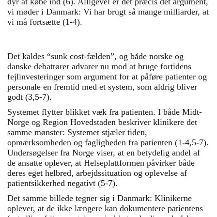
dyr at købe ind (6). Alligevel er det præcis det argument,
vi møder i Danmark: Vi har brugt så mange milliarder, at
vi må fortsætte (1-4).
Det kaldes “sunk cost-fælden”, og både norske og
danske debattører advarer nu mod at bruge fortidens
fejlinvesteringer som argument for at påføre patienter og
personale en fremtid med et system, som aldrig bliver
godt (3,5-7).
Systemet flytter blikket væk fra patienten. I både Midt-
Norge og Region Hovedstaden beskriver klinikere det
samme mønster: Systemet stjæler tiden,
opmærksomheden og fagligheden fra patienten (1-4,5-7).
Undersøgelser fra Norge viser, at en betydelig andel af
de ansatte oplever, at Helseplattformen påvirker både
deres eget helbred, arbejdssituation og oplevelse af
patientsikkerhed negativt (5-7).
Det samme billede tegner sig i Danmark: Klinikerne
oplever, at de ikke længere kan dokumentere patientens