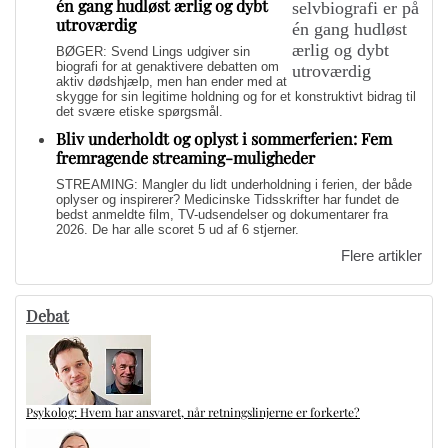
én gang hudløst ærlig og dybt
utroværdig
BØGER: Svend Lings udgiver sin
biografi for at genaktivere debatten om
aktiv dødshjælp, men han ender med at
skygge for sin legitime holdning og for et konstruktivt bidrag til
det svære etiske spørgsmål.
Bliv underholdt og oplyst i sommerferien: Fem
fremragende streaming-muligheder
STREAMING: Mangler du lidt underholdning i ferien, der både
oplyser og inspirerer? Medicinske Tidsskrifter har fundet de
bedst anmeldte film, TV-udsendelser og dokumentarer fra
2026. De har alle scoret 5 ud af 6 stjerner.
Flere artikler
Debat
Psykolog: Hvem har ansvaret, når retningslinjerne er forkerte?