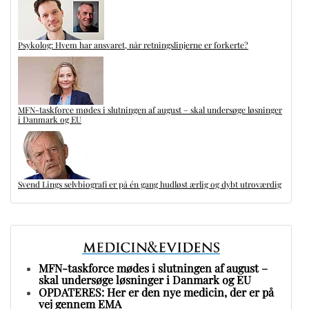
Psykolog: Hvem har ansvaret, når retningslinjerne er forkerte?
MFN-taskforce mødes i slutningen af august – skal undersøge løsninger
i Danmark og EU
Svend Lings selvbiografi er på én gang hudløst ærlig og dybt utroværdig
MFN-taskforce mødes i slutningen af august –
skal undersøge løsninger i Danmark og EU
OPDATERES: Her er den nye medicin, der er på
vej gennem EMA