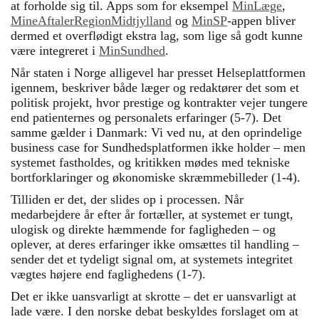
at forholde sig til. Apps som for eksempel
MinLæge
,
MineAftalerRegionMidtjylland
og
MinSP
-appen bliver
dermed et overflødigt ekstra lag, som lige så godt kunne
være integreret i
MinSundhed
.
Når staten i Norge alligevel har presset Helseplattformen
igennem, beskriver både læger og redaktører det som et
politisk projekt, hvor prestige og kontrakter vejer tungere
end patienternes og personalets erfaringer (5-7). Det
samme gælder i Danmark: Vi ved nu, at den oprindelige
business case for Sundhedsplatformen ikke holder – men
systemet fastholdes, og kritikken mødes med tekniske
bortforklaringer og økonomiske skræmmebilleder (1-4).
Tilliden er det, der slides op i processen. Når
medarbejdere år efter år fortæller, at systemet er tungt,
ulogisk og direkte hæmmende for fagligheden – og
oplever, at deres erfaringer ikke omsættes til handling –
sender det et tydeligt signal om, at systemets integritet
vægtes højere end faglighedens (1-7).
Det er ikke uansvarligt at skrotte – det er uansvarligt at
lade være. I den norske debat beskyldes forslaget om at