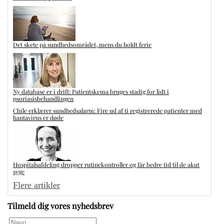
Det skete på sundhedsområdet, mens du holdt ferie
Ny database er i drift: Patientskema bruges stadig for lidt i
psoriasisbehandlingen
Chile erklærer sundhedsalarm: Fire ud af ti registrerede patienter med
hantavirus er døde
Hospitalsafdeling dropper rutinekontroller og får bedre tid til de akut
syge
Flere artikler
Tilmeld dig vores nyhedsbrev