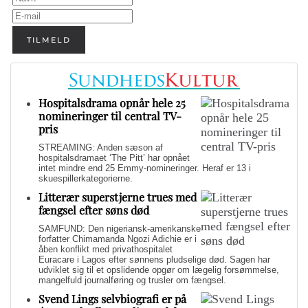
TILMELD
Hospitalsdrama opnår hele 25
nomineringer til central TV-
pris
STREAMING: Anden sæson af
hospitalsdramaet ‘The Pitt’ har opnået
intet mindre end 25 Emmy-nomineringer. Heraf er 13 i
skuespillerkategorierne.
Litterær superstjerne trues med
fængsel efter søns død
SAMFUND: Den nigeriansk-amerikanske
forfatter Chimamanda Ngozi Adichie er i
åben konflikt med privathospitalet
Euracare i Lagos efter sønnens pludselige død. Sagen har
udviklet sig til et opslidende opgør om lægelig forsømmelse,
mangelfuld journalføring og trusler om fængsel.
Svend Lings selvbiografi er på