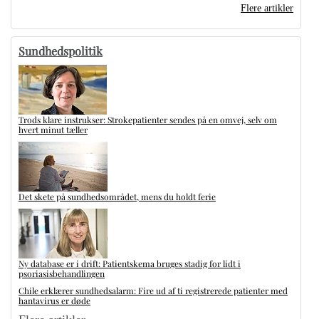
Flere artikler
Sundhedspolitik
Trods klare instrukser: Strokepatienter sendes på en omvej, selv om
hvert minut tæller
Det skete på sundhedsområdet, mens du holdt ferie
Ny database er i drift: Patientskema bruges stadig for lidt i
psoriasisbehandlingen
Chile erklærer sundhedsalarm: Fire ud af ti registrerede patienter med
hantavirus er døde