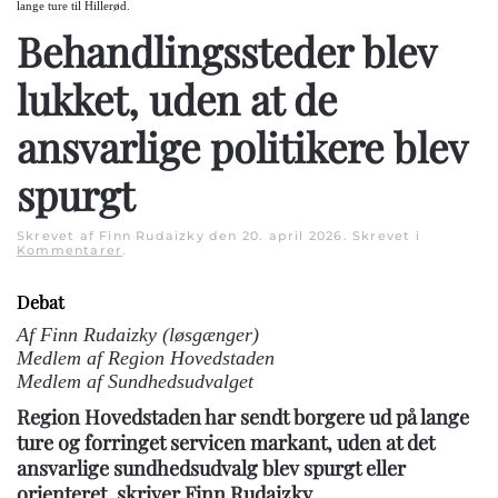
lange ture til Hillerød.
Behandlingssteder blev
lukket, uden at de
ansvarlige politikere blev
spurgt
Skrevet af Finn Rudaizky den
20. april 2026
. Skrevet i
Kommentarer
.
Debat
Af Finn Rudaizky (løsgænger)
Medlem af Region Hovedstaden
Medlem af Sundhedsudvalget
Region Hovedstaden har sendt borgere ud på lange
ture og forringet servicen markant, uden at det
ansvarlige sundhedsudvalg blev spurgt eller
orienteret, skriver Finn Rudaizky.