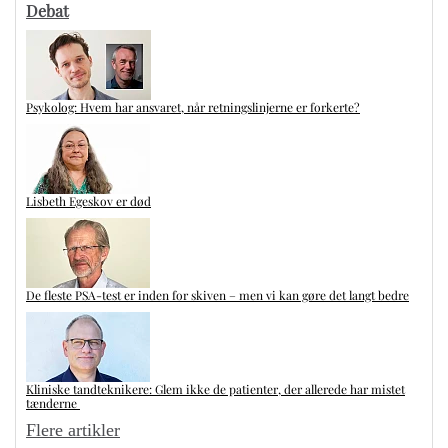
Debat
Psykolog: Hvem har ansvaret, når retningslinjerne er forkerte?
Lisbeth Egeskov er død
De fleste PSA-test er inden for skiven – men vi kan gøre det langt bedre
Kliniske tandteknikere: Glem ikke de patienter, der allerede har mistet
tænderne
Flere artikler