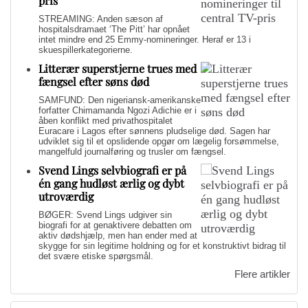
pris
STREAMING: Anden sæson af
hospitalsdramaet ‘The Pitt’ har opnået
intet mindre end 25 Emmy-nomineringer. Heraf er 13 i
skuespillerkategorierne.
Litterær superstjerne trues med
fængsel efter søns død
SAMFUND: Den nigeriansk-amerikanske
forfatter Chimamanda Ngozi Adichie er i
åben konflikt med privathospitalet
Euracare i Lagos efter sønnens pludselige død. Sagen har
udviklet sig til et opslidende opgør om lægelig forsømmelse,
mangelfuld journalføring og trusler om fængsel.
Svend Lings selvbiografi er på
én gang hudløst ærlig og dybt
utroværdig
BØGER: Svend Lings udgiver sin
biografi for at genaktivere debatten om
aktiv dødshjælp, men han ender med at
skygge for sin legitime holdning og for et konstruktivt bidrag til
det svære etiske spørgsmål.
Flere artikler