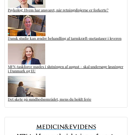
Psykolog: Hvem har ansvaret, når retningslinjerne er forkerte?
Dansk studie kan ændre behandling af tarmkræft-metastaser i leveren
MFN-taskforce mødes i slutningen af august – skal undersøge løsninger
i Danmark og EU
Det skete på sundhedsområdet, mens du holdt ferie