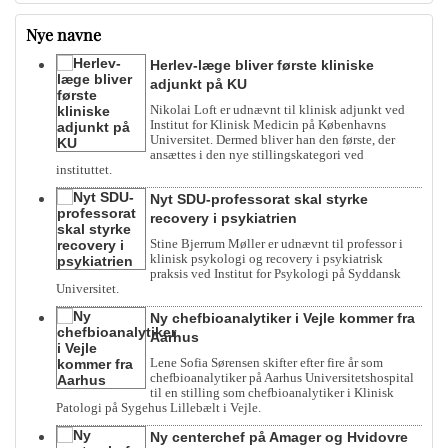
Nye navne
Herlev-læge bliver første kliniske
adjunkt på KU
Nikolai Loft er udnævnt til klinisk adjunkt ved
Institut for Klinisk Medicin på Københavns
Universitet. Dermed bliver han den første, der
ansættes i den nye stillingskategori ved
instituttet.
Nyt SDU-professorat skal styrke
recovery i psykiatrien
Stine Bjerrum Møller er udnævnt til professor i
klinisk psykologi og recovery i psykiatrisk
praksis ved Institut for Psykologi på Syddansk
Universitet.
Ny chefbioanalytiker i Vejle kommer fra
Aarhus
Lene Sofia Sørensen skifter efter fire år som
chefbioanalytiker på Aarhus Universitetshospital
til en stilling som chefbioanalytiker i Klinisk
Patologi på Sygehus Lillebælt i Vejle.
Ny centerchef på Amager og Hvidovre