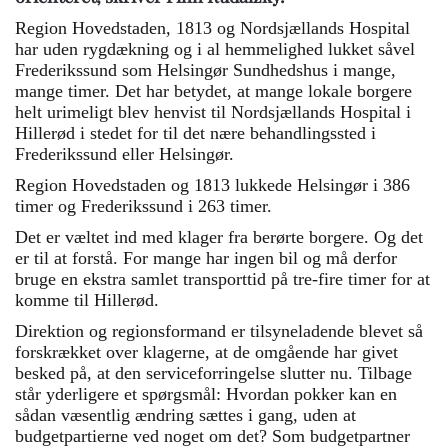
Region Hovedstaden, 1813 og Nordsjællands Hospital
har uden rygdækning og i al hemmelighed lukket såvel
Frederikssund som Helsingør Sundhedshus i mange,
mange timer. Det har betydet, at mange lokale borgere
helt urimeligt blev henvist til Nordsjællands Hospital i
Hillerød i stedet for til det nære behandlingssted i
Frederikssund eller Helsingør.
Region Hovedstaden og 1813 lukkede Helsingør i 386
timer og Frederikssund i 263 timer.
Det er væltet ind med klager fra berørte borgere. Og det
er til at forstå. For mange har ingen bil og må derfor
bruge en ekstra samlet transporttid på tre-fire timer for at
komme til Hillerød.
Direktion og regionsformand er tilsyneladende blevet så
forskrækket over klagerne, at de omgående har givet
besked på, at den serviceforringelse slutter nu. Tilbage
står yderligere et spørgsmål: Hvordan pokker kan en
sådan væsentlig ændring sættes i gang, uden at
budgetpartierne ved noget om det? Som budgetpartner