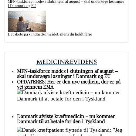
MFN-taskforce mødes i slutningen af august – skal undersøge løsninger
i Danmark og EU
Det skete på sundhedsområdet, mens du holdt ferie
MFN-taskforce mødes i slutningen af august –
skal undersøge løsninger i Danmark og EU
OPDATERES: Her er den nye medicin, der er på
vej gennem EMA
Danmark afviste kræftmedicin – nu kommer
Danmark til at betale for den i Tyskland