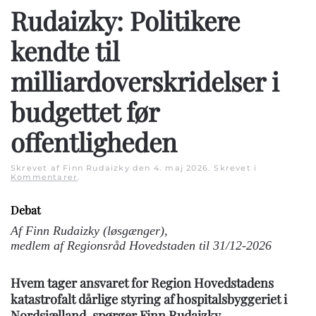
Rudaizky: Politikere
kendte til
milliardoverskridelser i
budgettet før
offentligheden
Skrevet af Finn Rudaizky den
4. maj 2026
. Skrevet i
Kommentarer
.
Debat
Af Finn Rudaizky (løsgænger),
medlem af Regionsråd Hovedstaden til 31/12-2026
Hvem tager ansvaret for Region Hovedstadens
katastrofalt dårlige styring af hospitalsbyggeriet i
Nordsjælland, spørger Finn Rudaizky.