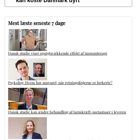
kan koste Danmark dyrt
Mest læste seneste 7 dage
Dansk studie viser opsigtsvækkende effekt af immunterapi
Psykolog: Hvem har ansvaret, når retningslinjerne er forkerte?
Dansk studie kan ændre behandling af tarmkræft-metastaser i leveren