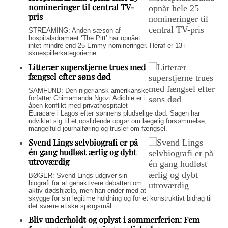
nomineringer til central TV-
pris
STREAMING: Anden sæson af
hospitalsdramaet ‘The Pitt’ har opnået
intet mindre end 25 Emmy-nomineringer. Heraf er 13 i
skuespillerkategorierne.
Litterær superstjerne trues med
fængsel efter søns død
SAMFUND: Den nigeriansk-amerikanske
forfatter Chimamanda Ngozi Adichie er i
åben konflikt med privathospitalet
Euracare i Lagos efter sønnens pludselige død. Sagen har
udviklet sig til et opslidende opgør om lægelig forsømmelse,
mangelfuld journalføring og trusler om fængsel.
Svend Lings selvbiografi er på
én gang hudløst ærlig og dybt
utroværdig
BØGER: Svend Lings udgiver sin
biografi for at genaktivere debatten om
aktiv dødshjælp, men han ender med at
skygge for sin legitime holdning og for et konstruktivt bidrag til
det svære etiske spørgsmål.
Bliv underholdt og oplyst i sommerferien: Fem