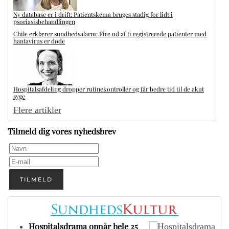
Ny database er i drift: Patientskema bruges stadig for lidt i
psoriasisbehandlingen
Chile erklærer sundhedsalarm: Fire ud af ti registrerede patienter med
hantavirus er døde
Hospitalsafdeling dropper rutinekontroller og får bedre tid til de akut
syge
Flere artikler
Tilmeld dig vores nyhedsbrev
TILMELD
Hospitalsdrama opnår hele 25