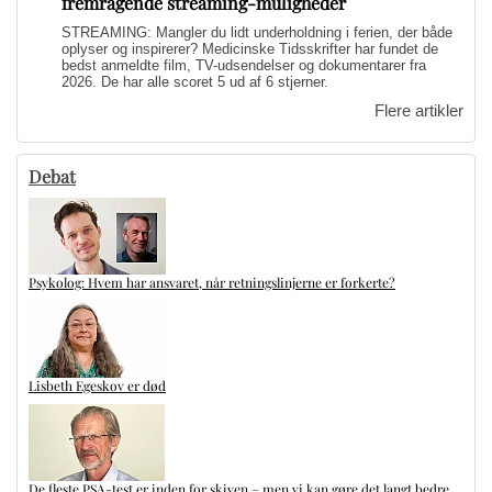
fremragende streaming-muligheder
STREAMING: Mangler du lidt underholdning i ferien, der både
oplyser og inspirerer? Medicinske Tidsskrifter har fundet de
bedst anmeldte film, TV-udsendelser og dokumentarer fra
2026. De har alle scoret 5 ud af 6 stjerner.
Flere artikler
Debat
Psykolog: Hvem har ansvaret, når retningslinjerne er forkerte?
Lisbeth Egeskov er død
De fleste PSA-test er inden for skiven – men vi kan gøre det langt bedre