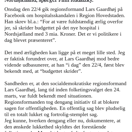
Onsdag den 22/4 gik regionsformand Lars Gaardhøj på
Facebook om hospitalsskandalen i Region Hovedstaden.
Han skrev bl.a.: “For at være fuldstændig ærlig overfor
jer, så skrider budgettet på det nye hospital i
Nordsjælland med 3 mia. Kroner. Det er vi politikere i
dag blevet præsenteret”.
Det med ærligheden kan ligge på et meget lille sted. Jeg
er faktisk forundret over, at Lars Gaardhøj mod bedre
vidende udbasunerer, at han “i dag” den 22/4, først blev
bekendt med, at “budgettet skrider”.
Sandheden er, at den socialdemokratiske regionsformand
Lars Gaardhøj, lang tid inden folketingsvalget den 24.
marts, var fuldt bekendt med situationen.
Regionsformanden tog dengang initiativ til at blokere
sagen for offentligheden. En offentlig sag blev pludselig
til en totalt lukket og fortrolig-stemplet sag.
Jeg kunne, hverken dengang eller nu, dokumentere, at
den ønskede lukkethed skyldtes det forestående