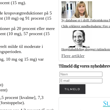
rocent (15 mg).
ede kropsvægtreduktioner på 5
ent (10 mg) og 91 procent (15
Ny database er i drift: Patientskema 
Chile erklærer sundhedsalarm: Fire u
ioner på 20 procent eller mere
cent (10 mg), 57 procent (15
relt milde til moderate i
Hospitalsafdeling dropper rutinekontr
ingsperioden.
Flere artikler
 mg, 10 mg og 15 mg) var
Tilmeld dig vores nyhedsbre
,
t)
TILMELD
cent)
9,5 procent [kvalme], 7,3
(forstoppelse).