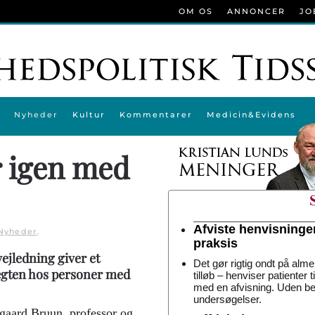
OM OS
ANNONCER
JO
Nyheder
Kultur
Kommentarer
Medicin&Evidens
r igen med
Afviste henvisninge
Nyheder
.
praksis
ejledning giver et
Det gør rigtig ondt på alme
vægten hos personer med
tilløb – henviser patienter 
med en afvisning. Uden be
undersøgelser.
dgaard Bruun, professor og