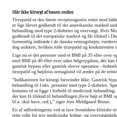
Slår ikke kirurgi af banen endnu
Tirzepatid er den første receptoragonist rettet mod b
er lige blevet godkendt til det amerikanske marked u
behandling mod type 2-diabetes og overvægt. Hvis Moun
godkendt til det europæiske marked og får tilskud i D
formentlig indtræde i de danske retningslinjer, vurder
dog usikkert, hvilken rolle tirzepatid og konkurrenten 
Lige nu er det personer med et BMI på 35 eller over og
med BMI på 40 eller over uden følgesygdom, der kan k
gastrisk bypass eller gastrisk sleeve operation - fedme
tirzepatid og højdosis semaglutid vil ændre på de retnin
”Indikationen for kirurgi forsvinder ikke. Gastrisk byp
behandling til f.eks. personer med type 2-diabetes. Spø
kommer til at ligge i forhold til medicinsk behandlin
der kan få tilskud til behandlingen (hvor højt et BMI
bl.a. skal have, red.),” siger Jens Meldgaard Bruun.
En af udfordringerne ved at lave fremtidens kliniske ret
rette rolle for nye medicinske fedme- og overvægtsbeh