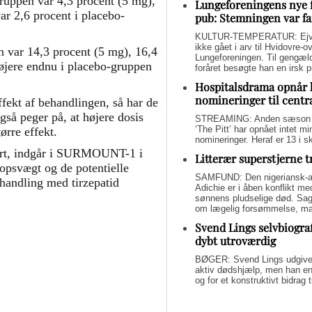
gruppen var 4,3 procent (5 mg),
Lungeforeningens nye 
ar 2,6 procent i placebo-
pub: Stemningen var fa
KULTUR-TEMPERATUR: Ejvin
ikke gået i arv til Hvidovre-o
n var 14,3 procent (5 mg), 16,4
Lungeforeningen. Til gengæl
øjere endnu i placebo-gruppen
foråret besøgte han en irsk 
Hospitalsdrama opnår 
nomineringer til centr
ffekt af behandlingen, så har de
også peger på, at højere dosis
STREAMING: Anden sæson a
‘The Pitt’ har opnået intet 
tørre effekt.
nomineringer. Heraf er 13 i s
tart, indgår i SURMOUNT-1 i
Litterær superstjerne 
ropsvægt og de potentielle
SAMFUND: Den nigeriansk-a
behandling med tirzepatid
Adichie er i åben konflikt me
sønnens pludselige død. Sage
om lægelig forsømmelse, mang
Svend Lings selvbiograf
dybt utroværdig
BØGER: Svend Lings udgiver 
aktiv dødshjælp, men han end
og for et konstruktivt bidrag