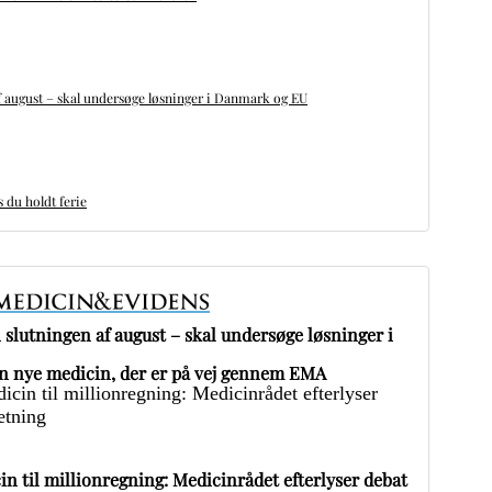
 august – skal undersøge løsninger i Danmark og EU
du holdt ferie
slutningen af august – skal undersøge løsninger i
 nye medicin, der er på vej gennem EMA
in til millionregning: Medicinrådet efterlyser debat