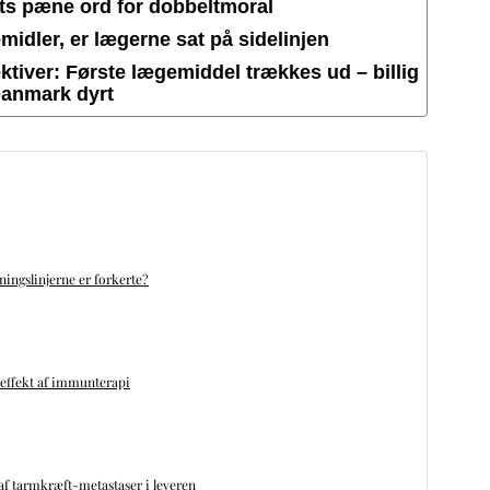
ets pæne ord for dobbeltmoral
idler, er lægerne sat på sidelinjen
tiver: Første lægemiddel trækkes ud – billig
Danmark dyrt
ningslinjerne er forkerte?
 effekt af immunterapi
f tarmkræft-metastaser i leveren