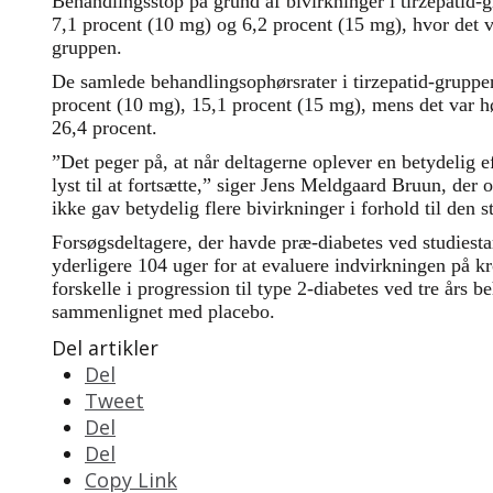
Behandlingsstop på grund af bivirkninger i tirzepatid-
7,1 procent (10 mg) og 6,2 procent (15 mg), hvor det v
gruppen.
De samlede behandlingsophørsrater i tirzepatid-gruppe
procent (10 mg), 15,1 procent (15 mg), mens det var h
26,4 procent.
”Det peger på, at når deltagerne oplever en betydelig e
lyst til at fortsætte,” siger Jens Meldgaard Bruun, der 
ikke gav betydelig flere bivirkninger i forhold til den s
Forsøgsdeltagere, der havde præ-diabetes ved studies
yderligere 104 uger for at evaluere indvirkningen på k
forskelle i progression til type 2-diabetes ved tre års 
sammenlignet med placebo.
Del artikler
Del
Tweet
Del
Del
Copy Link