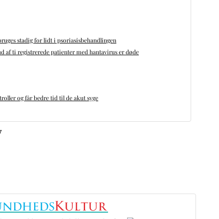
bruges stadig for lidt i psoriasisbehandlingen
d af ti registrerede patienter med hantavirus er døde
oller og får bedre tid til de akut syge
v