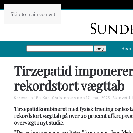
Skip to main content
Hjem
Tirzepatid imponere
rekordstort vægttab
Skrevet af Bo Karl Christensen den
17. maj 2023
. Skrevet i
Tirzepatid kombineret med fysisk træning og kostv
rekordstort vægttab på over 20 procent af krops
overvægt i nyt studie.
”Det er imponerende resultater,” konstaterer Jens Mel