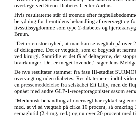
overlæge ved Steno Diabetes Center Aarhus.
Hvis resultaterne står til troende efter fagfællebedømm
betydning for fremtidens behandling af overvægt og fo
livsstilssygdomme som type 2-diabetes og hjertekarsy
Bruun.
”Det er en stor nyhed, at man kan se vægttab på over 
af deltagerne. Det er vægttab, som er begyndt at nærme
ved kirurgi. Samtidig er det få af deltagerne, der stop
bivirkninger. Det er meget lovende,” siger Jens Mel
De nye resultater stammer fra fase III-studiet SURM
overvægt og uden diabetes. Resultaterne er indtil videre
en
pressemeddelelse
fra selskabet Eli Lilly, men de fl
opnået med andre GLP-1-receptoragonister såsom sem
”Medicinsk behandling af overvægt har rykket sig enorm
med, at vi så vægttab på cirka 10 procent, så omkring
semaglutid (2,4 mg, red.) og nu over 20 procent med ti