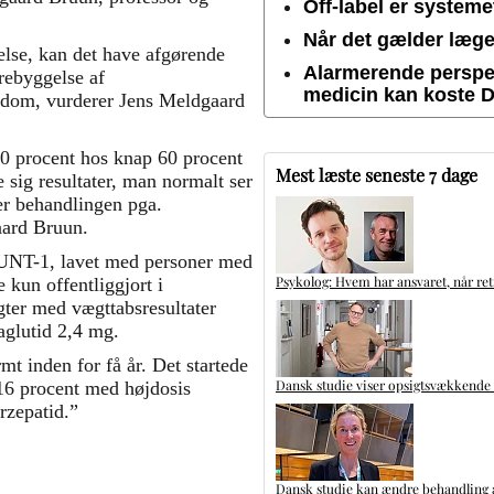
Off-label er system
Når det gælder lægem
else, kan det have afgørende
Alarmerende perspek
rebyggelse af
medicin kan koste 
gdom, vurderer Jens Meldgaard
20 procent hos knap 60 procent
Mest læste seneste 7 dage
 sig resultater, man normalt ser
per behandlingen pga.
dgaard Bruun.
OUNT-1, lavet med personer med
Psykolog: Hvem har ansvaret, når ret
 kun offentliggjort i
ugter med vægttabsresultater
aglutid 2,4 mg.
t inden for få år. Det startede
Dansk studie viser opsigtsvækkende
 16 procent med højdosis
rzepatid.”
Dansk studie kan ændre behandling a