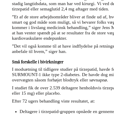
stadig langtidsdata, som man har ved kirurgi. Vi ved de
tirzepatid eller semaglutid 2,4 mg aftager med tiden.
”Et af de store arbejdsområder bliver at finde ud af, hv
smart og god måde som muligt, så vi bevarer folks væg
kommer i livslang medicinsk behandling,” siger Jens M
at han venter spændt på at se resultater fra de store v
kardiovaskulære endepunkter.
”Det vil også komme til at have indflydelse på retnings
anbefale til hvem,” siger han.
Små forskelle i bivirkninger
I modsætning til tidligere studier på tirzepatid, havde 
SURMOUNT-1 ikke type 2-diabetes. De havde dog min
overvægten såsom forhøjet blodtryk eller søvnapnø.
I studiet fik de over 2.539 deltagere henholdsvis tirzep
eller 15 mg) eller placebo.
Efter 72 ugers behandling viste resultatet, at:
Deltagere i tirzepatid-gruppen opnåede en gennems