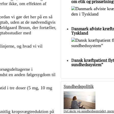
om etik og prissætning
rfor ikke, om effekten af
ordan vi gør det her på en så
ttab, uden at de nødvendigvis
eldgaard Bruun, der fortæller,
Danmark afviste kræftm
Tyskland
ægttabsstudier med
linjerne, og hvad vi vil
Dansk kræftpatient flytt
sundhedssystem”
forsøgsdeltagerne i
dst en anden følgesygdom til
Sundhedspolitik
atid i tre doser (5 mg, 10 mg
Det skete på sundhedsområdet, mens 
nitlig kropsvægtreduktion på