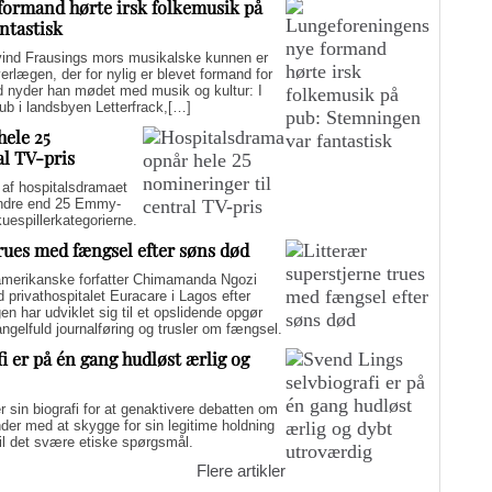
formand hørte irsk folkemusik på
ntastisk
d Frausings mors musikalske kunnen er
verlægen, der for nylig er blevet formand for
d nyder han mødet med musik og kultur: I
pub i landsbyen Letterfrack,[…]
hele 25
al TV-pris
f hospitalsdramaet
mindre end 25 Emmy-
kuespillerkategorierne.
trues med fængsel efter søns død
merikanske forfatter Chimamanda Ngozi
d privathospitalet Euracare i Lagos efter
n har udviklet sig til et opslidende opgør
elfuld journalføring og trusler om fængsel.
i er på én gang hudløst ærlig og
sin biografi for at genaktivere debatten om
er med at skygge for sin legitime holdning
 til det svære etiske spørgsmål.
Flere artikler