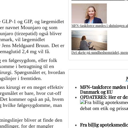
åde GLP-1 og GIP, og lægemidlet
MFN-taskforce mødes i slutningen af
nder navnet Mounjaro og som
jaro (tirzepatid) også bliver
anmark, vil lægemidlet
er Jens Meldgaard Bruun. Det er
semaglutid 2,4 mg vil få.
Det skete på sundhedsområdet, mens 
 en følgesygdom, eller folk
omme i betragtning til en
kirurgi. Spørgsmålet er, hvordan
gslinjer i fremtiden.
MFN-taskforce mødes i 
ass kirurgi er en meget effektiv
Danmark og EU
rgsmålet er bare, hvor cut-off
OPDATERES: Her er den
g. Det kommer også an på, hvem
 og hvilke følgesygdomme, man
ningslinjer bliver at finde den
Fra billig apoteksmedic
andlinger, for der mangler