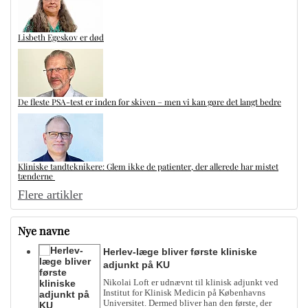
Lisbeth Egeskov er død
De fleste PSA-test er inden for skiven – men vi kan gøre det langt bedre
Kliniske tandteknikere: Glem ikke de patienter, der allerede har mistet
tænderne
Flere artikler
Nye navne
Herlev-læge bliver første kliniske
adjunkt på KU
Nikolai Loft er udnævnt til klinisk adjunkt ved
Institut for Klinisk Medicin på Københavns
Universitet. Dermed bliver han den første, der