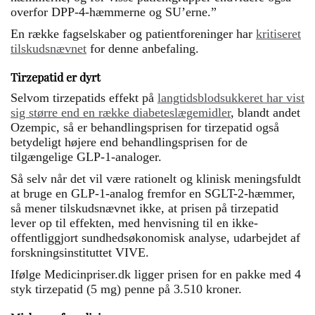
overfor DPP-4-hæmmerne og SU’erne.”
En række fagselskaber og patientforeninger har
kritiseret
tilskudsnævnet
for denne anbefaling.
Tirzepatid er dyrt
Selvom tirzepatids effekt på
langtidsblodsukkeret har vist
sig større end en række diabeteslægemidler
, blandt andet
Ozempic, så er behandlingsprisen for tirzepatid også
betydeligt højere end behandlingsprisen for de
tilgængelige GLP-1-analoger.
Så selv når det vil være rationelt og klinisk meningsfuldt
at bruge en GLP-1-analog fremfor en SGLT-2-hæmmer,
så mener tilskudsnævnet ikke, at prisen på tirzepatid
lever op til effekten, med henvisning til en ikke-
offentliggjort sundhedsøkonomisk analyse, udarbejdet af
forskningsinstituttet VIVE.
Ifølge Medicinpriser.dk ligger prisen for en pakke med 4
styk tirzepatid (5 mg) penne på 3.510 kroner.