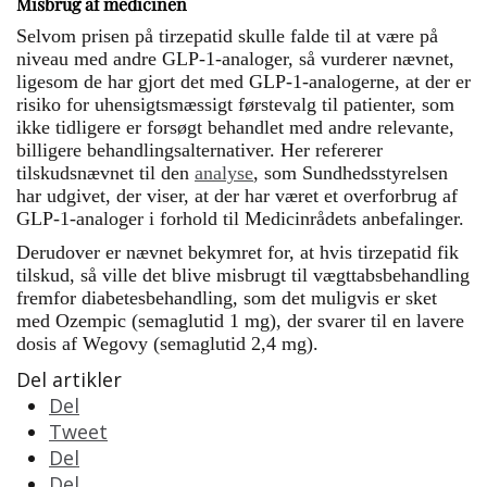
Misbrug af medicinen
Selvom prisen på tirzepatid skulle falde til at være på
niveau med andre GLP-1-analoger, så vurderer nævnet,
ligesom de har gjort det med GLP-1-analogerne, at der er
risiko for uhensigtsmæssigt førstevalg til patienter, som
ikke tidligere er forsøgt behandlet med andre relevante,
billigere behandlingsalternativer. Her refererer
tilskudsnævnet til den
analyse
, som Sundhedsstyrelsen
har udgivet, der viser, at der har været et overforbrug af
GLP-1-analoger i forhold til Medicinrådets anbefalinger.
Derudover er nævnet bekymret for, at hvis tirzepatid fik
tilskud, så ville det blive misbrugt til vægttabsbehandling
fremfor diabetesbehandling, som det muligvis er sket
med Ozempic (semaglutid 1 mg), der svarer til en lavere
dosis af Wegovy (semaglutid 2,4 mg).
Del artikler
Del
Tweet
Del
Del