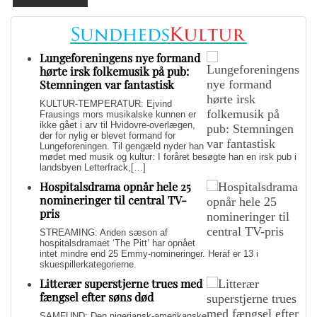
Lungeforeningens nye formand
hørte irsk folkemusik på pub:
Stemningen var fantastisk
KULTUR-TEMPERATUR: Ejvind
Frausings mors musikalske kunnen er
ikke gået i arv til Hvidovre-overlægen,
der for nylig er blevet formand for
Lungeforeningen. Til gengæld nyder han
mødet med musik og kultur: I foråret besøgte han en irsk pub i
landsbyen Letterfrack,[…]
Hospitalsdrama opnår hele 25
nomineringer til central TV-
pris
STREAMING: Anden sæson af
hospitalsdramaet ‘The Pitt’ har opnået
intet mindre end 25 Emmy-nomineringer. Heraf er 13 i
skuespillerkategorierne.
Litterær superstjerne trues med
fængsel efter søns død
SAMFUND: Den nigeriansk-amerikanske