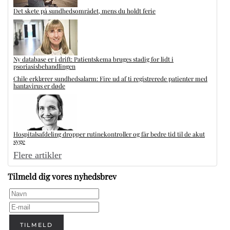
Det skete på sundhedsområdet, mens du holdt ferie
Ny database er i drift: Patientskema bruges stadig for lidt i
psoriasisbehandlingen
Chile erklærer sundhedsalarm: Fire ud af ti registrerede patienter med
hantavirus er døde
Hospitalsafdeling dropper rutinekontroller og får bedre tid til de akut
syge
Flere artikler
Tilmeld dig vores nyhedsbrev
TILMELD