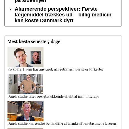
på sidelinjen
Alarmerende perspektiver: Første
lægemiddel trækkes ud – billig medicin
kan koste Danmark dyrt
Mest læste seneste 7 dage
Psykolog: Hvem har ansvaret, når retningslinjerne er forkerte?
Dansk studie viser opsigtsvækkende effekt af immunterapi
Dansk studie kan ændre behandling af tarmkræft-metastaser i leveren