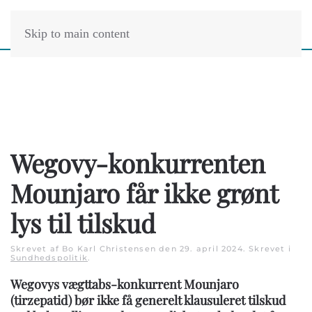
Skip to main content
Wegovy-konkurrenten
Mounjaro får ikke grønt
lys til tilskud
Skrevet af Bo Karl Christensen den
29. april 2024
. Skrevet i
Sundhedspolitik
.
Wegovys vægttabs-konkurrent Mounjaro
(tirzepatid) bør ikke få generelt klausuleret tilskud