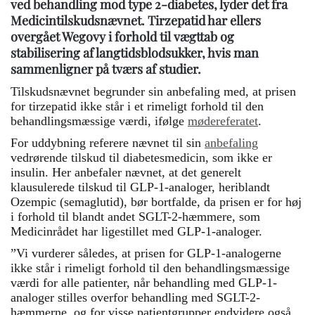
ved behandling mod type 2-diabetes, lyder det fra
Medicintilskudsnævnet. Tirzepatid har ellers
overgået Wegovy i forhold til vægttab og
stabilisering af langtidsblodsukker, hvis man
sammenligner på tværs af studier.
Tilskudsnævnet begrunder sin anbefaling med, at prisen
for tirzepatid ikke står i et rimeligt forhold til den
behandlingsmæssige værdi, ifølge
mødereferatet
.
For uddybning referere nævnet til sin
anbefaling
vedrørende tilskud til diabetesmedicin, som ikke er
insulin. Her anbefaler nævnet, at det generelt
klausulerede tilskud til GLP-1-analoger, heriblandt
Ozempic (semaglutid), bør bortfalde, da prisen er for høj
i forhold til blandt andet SGLT-2-hæmmere, som
Medicinrådet har ligestillet med GLP-1-analoger.
”Vi vurderer således, at prisen for GLP-1-analogerne
ikke står i rimeligt forhold til den behandlingsmæssige
værdi for alle patienter, når behandling med GLP-1-
analoger stilles overfor behandling med SGLT-2-
hæmmerne, og for visse patientgrupper endvidere også