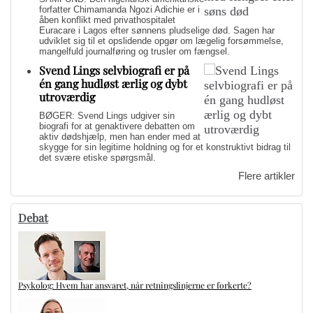
forfatter Chimamanda Ngozi Adichie er i
åben konflikt med privathospitalet
Euracare i Lagos efter sønnens pludselige død. Sagen har
udviklet sig til et opslidende opgør om lægelig forsømmelse,
mangelfuld journalføring og trusler om fængsel.
Svend Lings selvbiografi er på
én gang hudløst ærlig og dybt
utroværdig
BØGER: Svend Lings udgiver sin
biografi for at genaktivere debatten om
aktiv dødshjælp, men han ender med at
skygge for sin legitime holdning og for et konstruktivt bidrag til
det svære etiske spørgsmål.
Flere artikler
Debat
Psykolog: Hvem har ansvaret, når retningslinjerne er forkerte?