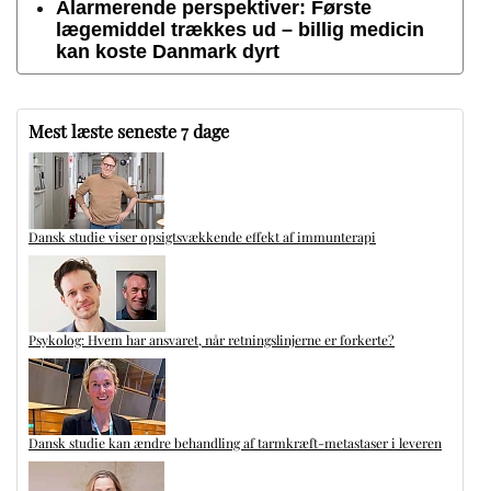
Alarmerende perspektiver: Første
lægemiddel trækkes ud – billig medicin
kan koste Danmark dyrt
Mest læste seneste 7 dage
Dansk studie viser opsigtsvækkende effekt af immunterapi
Psykolog: Hvem har ansvaret, når retningslinjerne er forkerte?
Dansk studie kan ændre behandling af tarmkræft-metastaser i leveren