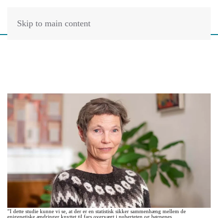
Skip to main content
”I dette studie kunne vi se, at der er en statistisk sikker sammenhæng mellem de
epigenetiske ændringer knyttet til fars overvægt i puberteten og børnenes