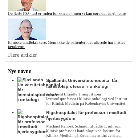
De fleste PSA-test er inden for skiven – men vi kan gøre det langt bedre
Kliniske tandteknikere: Glem ikke de patienter, der allerede har mistet
tænderne
Flere artikler
Nye navne
Sjællands Universitetshospital får
lærestolsprofessor i onkologi
Julie Gehl tiltrådte 1. august som
lærestolsprofessor i klinisk onkologi ved Institut
for Klinisk Medicin på Københavns Universitet.
Rigshospitalet får professor i medfødt
hjertesygdom
Michael Rahbek Schmidt tiltrådte 1. juli som
klinisk professor i kardiologi ved Institut for
Klinisk Medicin på Københavns Universitet.