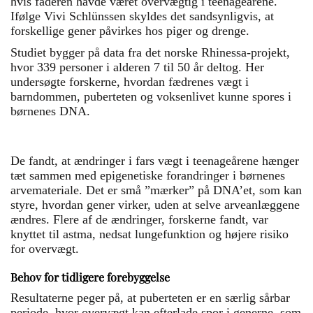
hvis faderen havde været overvægtig i teenageårene.
Ifølge Vivi Schlünssen skyldes det sandsynligvis, at
forskellige gener påvirkes hos piger og drenge.
Studiet bygger på data fra det norske Rhinessa-projekt,
hvor 339 personer i alderen 7 til 50 år deltog. Her
undersøgte forskerne, hvordan fædrenes vægt i
barndommen, puberteten og voksenlivet kunne spores i
børnenes DNA.
De fandt, at ændringer i fars vægt i teenageårene hænger
tæt sammen med epigenetiske forandringer i børnenes
arvemateriale. Det er små ”mærker” på DNA’et, som kan
styre, hvordan gener virker, uden at selve arveanlæggene
ændres. Flere af de ændringer, forskerne fandt, var
knyttet til astma, nedsat lungefunktion og højere risiko
for overvægt.
Behov for tidligere forebyggelse
Resultaterne peger på, at puberteten er en særlig sårbar
periode, hvor overvægt kan efterlade spor i generne, som