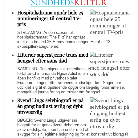
Hospitalsdrama opnår hele 25
nomineringer til central TV-
pris
STREAMING: Anden sæson af
hospitalsdramaet ‘The Pitt’ har opnået
intet mindre end 25 Emmy-nomineringer. Heraf er 13 i
skuespillerkategorierne.
Litterær superstjerne trues med
fængsel efter søns død
SAMFUND: Den nigeriansk-amerikanske
forfatter Chimamanda Ngozi Adichie er i
åben konflikt med privathospitalet
Euracare i Lagos efter sønnens pludselige død. Sagen har
udviklet sig til et opslidende opgør om lægelig forsømmelse,
mangelfuld journalføring og trusler om fængsel.
Svend Lings selvbiografi er på
én gang hudløst ærlig og dybt
utroværdig
BØGER: Svend Lings udgiver sin
biografi for at genaktivere debatten om
aktiv dødshjælp, men han ender med at
skygge for sin legitime holdning og for et konstruktivt bidrag til