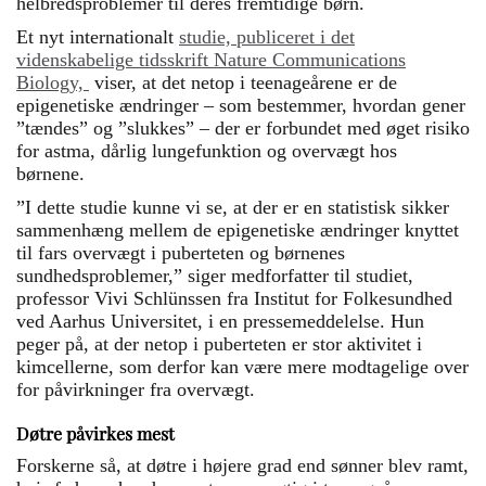
helbredsproblemer til deres fremtidige børn.
Et nyt internationalt
studie, publiceret i det
videnskabelige tidsskrift Nature Communications
Biology,
viser, at det netop i teenageårene er de
epigenetiske ændringer – som bestemmer, hvordan gener
”tændes” og ”slukkes” – der er forbundet med øget risiko
for astma, dårlig lungefunktion og overvægt hos
børnene.
”I dette studie kunne vi se, at der er en statistisk sikker
sammenhæng mellem de epigenetiske ændringer knyttet
til fars overvægt i puberteten og børnenes
sundhedsproblemer,” siger medforfatter til studiet,
professor Vivi Schlünssen fra Institut for Folkesundhed
ved Aarhus Universitet, i en pressemeddelelse. Hun
peger på, at der netop i puberteten er stor aktivitet i
kimcellerne, som derfor kan være mere modtagelige over
for påvirkninger fra overvægt.
Døtre påvirkes mest
Forskerne så, at døtre i højere grad end sønner blev ramt,