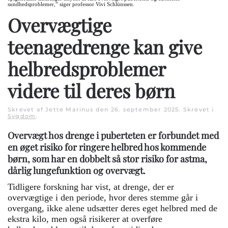
sundhedsproblemer,” siger professor Vivi Schlünssen.
Overvægtige
teenagedrenge kan give
helbredsproblemer
videre til deres børn
Skrevet af Jette Marinus den
26. september 2025
. Skrevet i
Sygdom
.
Overvægt hos drenge i puberteten er forbundet med
en øget risiko for ringere helbred hos kommende
børn, som har en dobbelt så stor risiko for astma,
dårlig lungefunktion og overvægt.
Tidligere forskning har vist, at drenge, der er
overvægtige i den periode, hvor deres stemme går i
overgang, ikke alene udsætter deres eget helbred med de
ekstra kilo, men også risikerer at overføre