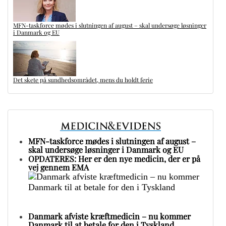
MFN-taskforce mødes i slutningen af august – skal undersøge løsninger
i Danmark og EU
Det skete på sundhedsområdet, mens du holdt ferie
MFN-taskforce mødes i slutningen af august –
skal undersøge løsninger i Danmark og EU
OPDATERES: Her er den nye medicin, der er på
vej gennem EMA
Danmark afviste kræftmedicin – nu kommer
Danmark til at betale for den i Tyskland