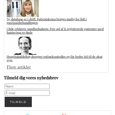
Ny database er i drift: Patientskema bruges stadig for lidt i
psoriasisbehandlingen
Chile erklærer sundhedsalarm: Fire ud af ti registrerede patienter med
hantavirus er døde
Hospitalsafdeling dropper rutinekontroller og får bedre tid til de akut
syge
Flere artikler
Tilmeld dig vores nyhedsbrev
TILMELD