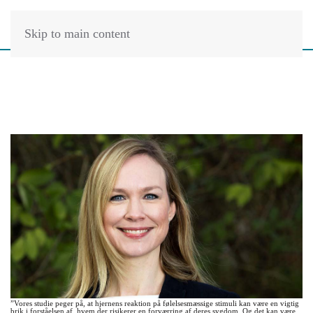
Skip to main content
”Vores studie peger på, at hjernens reaktion på følelsesmæssige stimuli kan være en vigtig
brik i forståelsen af, hvem der risikerer en forværring af deres sygdom. Og det kan være