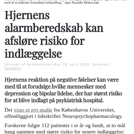
med til at målrette fremtidens behandling,” siger Kamilla Miskowiak.
Hjernens
alarmberedskab kan
afsløre risiko for
indlæggelse
Skrevet af Redaktionen den
28. april 2026
. Skrevet i
Sygdom
.
Hjernens reaktion på negative følelser kan være
med til at forudsige hvilke mennesker med
depression og bipolar lidelse, der har størst risiko
for at blive indlagt på psykiatrisk hospital.
Det
viser et nyt studie
fra Københavns Universitet,
offentliggjort i tidsskriftet Neuropsychopharmacology.
Forskerne fulgte 112 patienter i et år og fandt, at to mål
hang sammen med større risiko for senere indlæggelse: