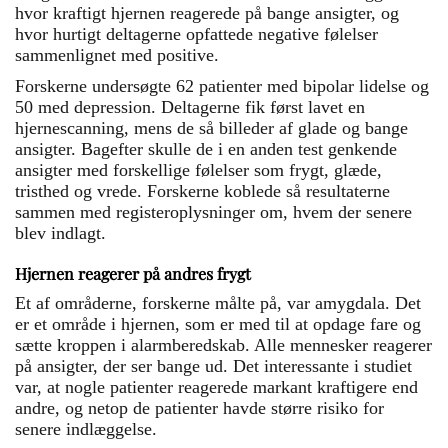
hvor kraftigt hjernen reagerede på bange ansigter, og
hvor hurtigt deltagerne opfattede negative følelser
sammenlignet med positive.
Forskerne undersøgte 62 patienter med bipolar lidelse og
50 med depression. Deltagerne fik først lavet en
hjernescanning, mens de så billeder af glade og bange
ansigter. Bagefter skulle de i en anden test genkende
ansigter med forskellige følelser som frygt, glæde,
tristhed og vrede. Forskerne koblede så resultaterne
sammen med registeroplysninger om, hvem der senere
blev indlagt.
Hjernen reagerer på andres frygt
Et af områderne, forskerne målte på, var amygdala. Det
er et område i hjernen, som er med til at opdage fare og
sætte kroppen i alarmberedskab. Alle mennesker reagerer
på ansigter, der ser bange ud. Det interessante i studiet
var, at nogle patienter reagerede markant kraftigere end
andre, og netop de patienter havde større risiko for
senere indlæggelse.