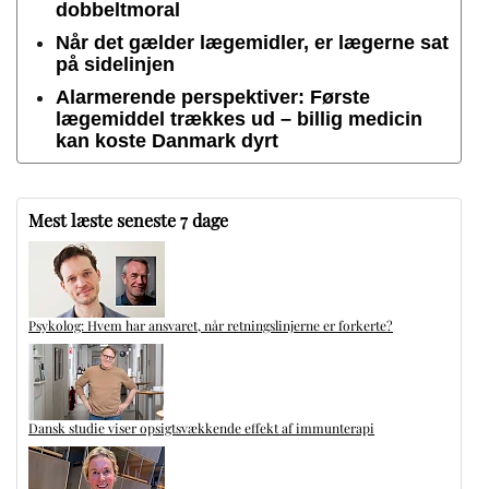
dobbeltmoral
Når det gælder lægemidler, er lægerne sat
på sidelinjen
Alarmerende perspektiver: Første
lægemiddel trækkes ud – billig medicin
kan koste Danmark dyrt
Mest læste seneste 7 dage
Psykolog: Hvem har ansvaret, når retningslinjerne er forkerte?
Dansk studie viser opsigtsvækkende effekt af immunterapi