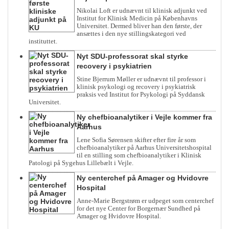
Nikolai Loft er udnævnt til klinisk adjunkt ved
Institut for Klinisk Medicin på Københavns
Universitet. Dermed bliver han den første, der
ansættes i den nye stillingskategori ved
instituttet.
Nyt SDU-professorat skal styrke
recovery i psykiatrien
Stine Bjerrum Møller er udnævnt til professor i
klinisk psykologi og recovery i psykiatrisk
praksis ved Institut for Psykologi på Syddansk
Universitet.
Ny chefbioanalytiker i Vejle kommer fra
Aarhus
Lene Sofia Sørensen skifter efter fire år som
chefbioanalytiker på Aarhus Universitetshospital
til en stilling som chefbioanalytiker i Klinisk
Patologi på Sygehus Lillebælt i Vejle.
Ny centerchef på Amager og Hvidovre
Hospital
Anne-Marie Bergstrøm er udpeget som centerchef
for det nye Center for Borgernær Sundhed på
Amager og Hvidovre Hospital.