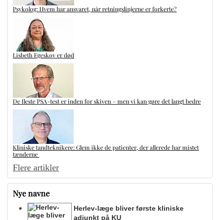
Psykolog: Hvem har ansvaret, når retningslinjerne er forkerte?
Lisbeth Egeskov er død
De fleste PSA-test er inden for skiven – men vi kan gøre det langt bedre
Kliniske tandteknikere: Glem ikke de patienter, der allerede har mistet
tænderne
Flere artikler
Nye navne
Herlev-læge bliver første kliniske
adjunkt på KU