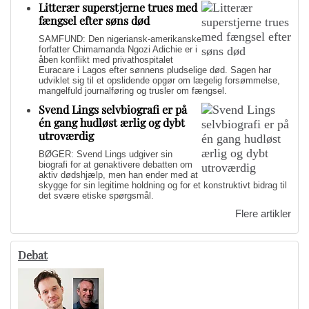
Litterær superstjerne trues med
fængsel efter søns død
SAMFUND: Den nigeriansk-amerikanske
forfatter Chimamanda Ngozi Adichie er i
åben konflikt med privathospitalet
Euracare i Lagos efter sønnens pludselige død. Sagen har
udviklet sig til et opslidende opgør om lægelig forsømmelse,
mangelfuld journalføring og trusler om fængsel.
Svend Lings selvbiografi er på
én gang hudløst ærlig og dybt
utroværdig
BØGER: Svend Lings udgiver sin
biografi for at genaktivere debatten om
aktiv dødshjælp, men han ender med at
skygge for sin legitime holdning og for et konstruktivt bidrag til
det svære etiske spørgsmål.
Flere artikler
Debat