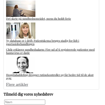
Det skete på sundhedsområdet, mens du holdt ferie
Ny database er i drift: Patientskema bruges stadig for lidt i
psoriasisbehandlingen
Chile erklærer sundhedsalarm: Fire ud af ti registrerede patienter med
hantavirus er døde
Hospitalsafdeling dropper rutinekontroller og får bedre tid til de akut
syge
Flere artikler
Tilmeld dig vores nyhedsbrev