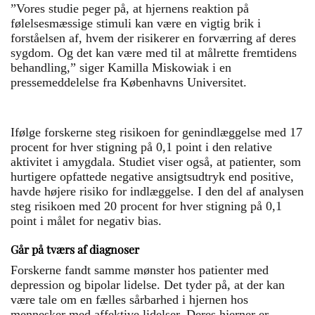
”Vores studie peger på, at hjernens reaktion på
følelsesmæssige stimuli kan være en vigtig brik i
forståelsen af, hvem der risikerer en forværring af deres
sygdom. Og det kan være med til at målrette fremtidens
behandling,” siger Kamilla Miskowiak i en
pressemeddelelse fra Københavns Universitet.
Ifølge forskerne steg risikoen for genindlæggelse med 17
procent for hver stigning på 0,1 point i den relative
aktivitet i amygdala. Studiet viser også, at patienter, som
hurtigere opfattede negative ansigtsudtryk end positive,
havde højere risiko for indlæggelse. I den del af analysen
steg risikoen med 20 procent for hver stigning på 0,1
point i målet for negativ bias.
Går på tværs af diagnoser
Forskerne fandt samme mønster hos patienter med
depression og bipolar lidelse. Det tyder på, at der kan
være tale om en fælles sårbarhed i hjernen hos
mennesker med affektive lidelser. Deres hjerner er