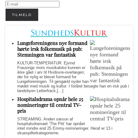
TILMELD
Lungeforeningens nye formand
hørte irsk folkemusik på pub:
Stemningen var fantastisk
KULTUR-TEMPERATUR: Ejvind
Frausings mors musikalske kunnen er
ikke gået i arv til Hvidovre-overlægen,
der for nylig er blevet formand for
Lungeforeningen. Til gengæld nyder han
mødet med musik og kultur: I foråret besøgte han en irsk pub i
landsbyen Letterfrack,[…]
Hospitalsdrama opnår hele 25
nomineringer til central TV-
pris
STREAMING: Anden sæson af
hospitalsdramaet ‘The Pitt’ har opnået
intet mindre end 25 Emmy-nomineringer. Heraf er 13 i
skuespillerkategorierne.