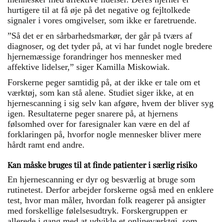
hurtigere til at få øje på det negative og fejltolkede
signaler i vores omgivelser, som ikke er faretruende.
”Så det er en sårbarhedsmarkør, der går på tværs af
diagnoser, og det tyder på, at vi har fundet nogle bredere
hjernemæssige forandringer hos mennesker med
affektive lidelser,” siger Kamilla Miskowiak.
Forskerne peger samtidig på, at der ikke er tale om et
værktøj, som kan stå alene. Studiet siger ikke, at en
hjernescanning i sig selv kan afgøre, hvem der bliver syg
igen. Resultaterne peger snarere på, at hjernens
følsomhed over for faresignaler kan være en del af
forklaringen på, hvorfor nogle mennesker bliver mere
hårdt ramt end andre.
Kan måske bruges til at finde patienter i særlig risiko
En hjernescanning er dyr og besværlig at bruge som
rutinetest. Derfor arbejder forskerne også med en enklere
test, hvor man måler, hvordan folk reagerer på ansigter
med forskellige følelsesudtryk. Forskergruppen er
allerede i gang med at udvikle et onlineværktøj, som