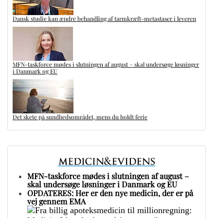
Dansk studie kan ændre behandling af tarmkræft-metastaser i leveren
MFN-taskforce mødes i slutningen af august – skal undersøge løsninger
i Danmark og EU
Det skete på sundhedsområdet, mens du holdt ferie
MFN-taskforce mødes i slutningen af august –
skal undersøge løsninger i Danmark og EU
OPDATERES: Her er den nye medicin, der er på
vej gennem EMA