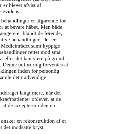
 er blevet afvist af
e evidens.
e behandlinger er afgørende for
for at bevare håbet. Men både
længere er blandt de førende,
ative behandlinger. Det er
 Medicinrådet samt hyppige
behandlinger rettet mod små
, eller det kan være på grund
g. Denne udfordring forventes at
iklingen inden for personlig
dsamle det nødvendige
inddraget langt mere, når det
ræftpatienter oplever, at de
 at de accepterer uden en
ønsker en rekonstruktion af et
t det modsatte bryst.