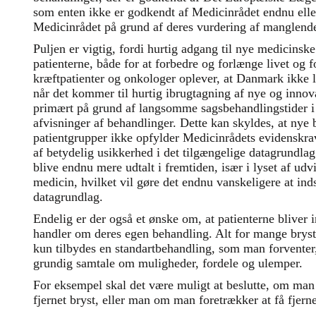
som enten ikke er godkendt af Medicinrådet endnu eller
Medicinrådet på grund af deres vurdering af manglend
Puljen er vigtig, fordi hurtig adgang til nye medicinsk
patienterne, både for at forbedre og forlænge livet og 
kræftpatienter og onkologer oplever, at Danmark ikke 
når det kommer til hurtig ibrugtagning af nye og innov
primært på grund af langsomme sagsbehandlingstider i
afvisninger af behandlinger. Dette kan skyldes, at nye 
patientgrupper ikke opfylder Medicinrådets evidenskrav
af betydelig usikkerhed i det tilgængelige datagrundla
blive endnu mere udtalt i fremtiden, især i lyset af udv
medicin, hvilket vil gøre det endnu vanskeligere at in
datagrundlag.
Endelig er der også et ønske om, at patienterne bliver 
handler om deres egen behandling. Alt for mange brystk
kun tilbydes en standartbehandling, som man forventer,
grundig samtale om muligheder, fordele og ulemper.
For eksempel skal det være muligt at beslutte, om man 
fjernet bryst, eller man om man foretrækker at få fjerne