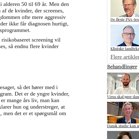
i alderen 50 til 69 år. Men den
 af de kvinder, der screenes,
ygdommen ofte mere aggressiv
De fleste PSA-tes
der ikke får diagnosen hurtigt,
ngsprogrammet.
risikobaseret screening vil
es, så endnu flere kvinder
Kliniske tandtek
Flere artikle
Behandlinger
esager, så det hører med i
ogram. Det er de yngre kvinder,
Virus skal gøre da
 er mange års liv, man kan
larer hun og understreger, at
rd, men det er et spørgsmål om
Dansk studie kan æ