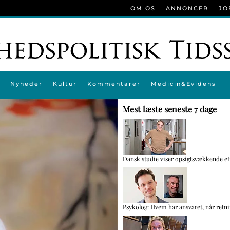
OM OS
ANNONCER
JO
Nyheder
Kultur
Kommentarer
Medicin&Evidens
Mest læste seneste 7 dage
Dansk studie viser opsigtsvækkende e
Psykolog: Hvem har ansvaret, når retni