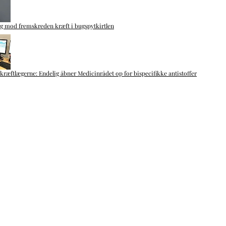
g mod fremskreden kræft i bugspytkirtlen
kræftlægerne: Endelig åbner Medicinrådet op for bispecifikke antistoffer