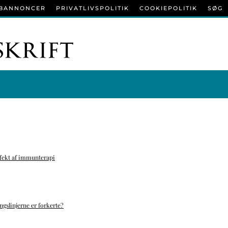
BANNONCER
PRIVATLIVSPOLITIK
COOKIEPOLITIK
SØG
ffekt af immunterapi
ngslinjerne er forkerte?