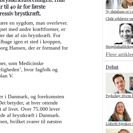
til 40 år for første
Ny database er i 
ressiv brystkræft.
Chile erklærer s
t være en sygdom, man overlever.
gnet med andre kræftformer, er
er dør af sin brystkræft. For
ilbage igen et sted i kroppen,
Hospitalsafdeling
borg Hansen, der er formand for
Flere artikle
pper, som Medicinske
Debat
keligheden’, hvor fagfolk og
plan V.
Psykolog: Hvem ha
der i Danmark, og forekomsten
et betyder, at hver ottende
t af livet. Over 75.000 lever
lde af brystkræft i Danmark.
en, hvilket svarer til næsten
Lisbeth Egeskov 