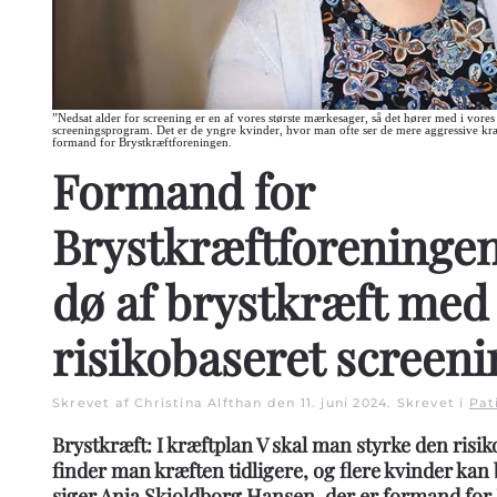
”Nedsat alder for screening er en af vores største mærkesager, så det hører med i vores 
screeningsprogram. Det er de yngre kvinder, hvor man ofte ser de mere aggressive kræ
formand for Brystkræftforeningen.
Formand for
Brystkræftforeningen
dø af brystkræft med
risikobaseret screeni
Skrevet af Christina Alfthan den
11. juni 2024
. Skrevet i
Pat
Brystkræft: I kræftplan V skal man styrke den risi
finder man kræften tidligere, og flere kvinder kan b
siger Anja Skjoldborg Hansen, der er formand fo