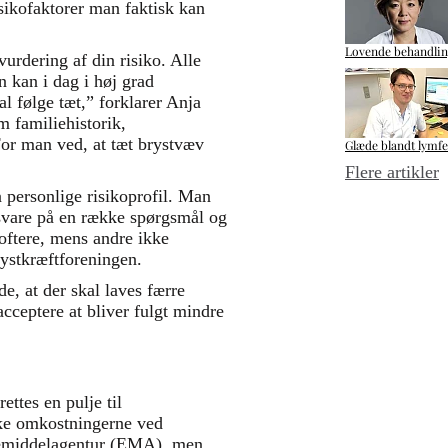
sikofaktorer man faktisk kan
Lovende behandlin
vurdering af din risiko. Alle
 kan i dag i høj grad
l følge tæt,” forklarer Anja
 familiehistorik,
For man ved, at tæt brystvæv
Glæde blandt lymfe
Flere artikler
n personlige risikoprofil. Man
g svare på en række spørgsmål og
s oftere, mens andre ikke
ystkræftforeningen.
e, at der skal laves færre
ceptere at bliver fulgt mindre
ettes en pulje til
kke omkostningerne ved
gemiddelagentur (EMA), men