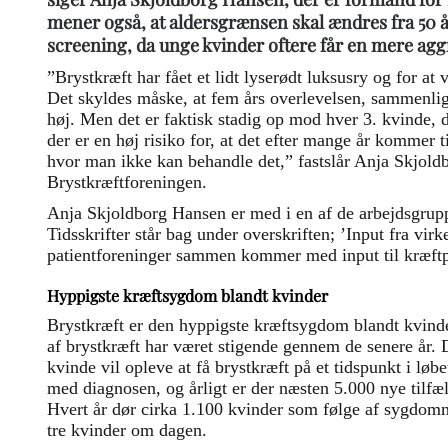
mener også, at aldersgrænsen skal ændres fra 50 år 
screening, da unge kvinder oftere får en mere agg
”Brystkræft har fået et lidt lyserødt luksusry og for a
Det skyldes måske, at fem års overlevelsen, sammenli
høj. Men det er faktisk stadig op mod hver 3. kvinde, d
der er en høj risiko for, at det efter mange år kommer t
hvor man ikke kan behandle det,” fastslår Anja Skjold
Brystkræftforeningen.
Anja Skjoldborg Hansen er med i en af de arbejdsgru
Tidsskrifter står bag under overskriften; ’Input fra vir
patientforeninger sammen kommer med input til kræft
Hyppigste kræftsygdom blandt kvinder
Brystkræft er den hyppigste kræftsygdom blandt kvin
af brystkræft har været stigende gennem de senere år. D
kvinde vil opleve at få brystkræft på et tidspunkt i løbe
med diagnosen, og årligt er der næsten 5.000 nye tilfæ
Hvert år dør cirka 1.100 kvinder som følge af sygdomm
tre kvinder om dagen.