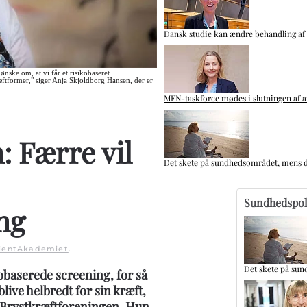
Dansk studie kan ændre behandling af 
ønske om, at vi får et risikobaseret
ftformer," siger Anja Skjoldborg Hansen, der er
MFN-taskforce mødes i slutningen af a
: Færre vil
Det skete på sundhedsområdet, mens d
Sundhedspol
ng
ientAkademiet
.
Det skete på sun
kobaserede screening, for så
live helbredt for sin kræft,
r Brystkræftforeningen. Hun