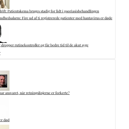
drift: Patientskema bruges stadig for lidt i psoriasisbehandlingen
undhedsalarm: Fire ud af ti registrerede patienter med hantavirus er døde
 dropper rutinekontroller og får bedre tid til de akut syge
r
r ansvaret, når retningslinjerne er forkerte?
er død