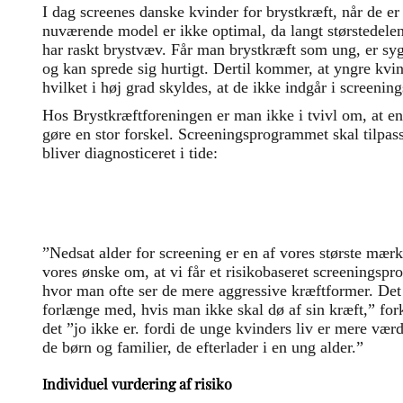
I dag screenes danske kvinder for brystkræft, når de er 
nuværende model er ikke optimal, da langt størstedelen
har raskt brystvæv. Får man brystkræft som ung, er s
og kan sprede sig hurtigt. Dertil kommer, at yngre kvin
hvilket i høj grad skyldes, at de ikke indgår i screeni
Hos Brystkræftforeningen er man ikke i tvivl om, at en 
gøre en stor forskel. Screeningsprogrammet skal tilpass
bliver diagnosticeret i tide:
”Nedsat alder for screening er en af vores største mærk
vores ønske om, at vi får et risikobaseret screeningspr
hvor man ofte ser de mere aggressive kræftformer. Det
forlænge med, hvis man ikke skal dø af sin kræft,” fork
det ”jo ikke er. fordi de unge kvinders liv er mere væ
de børn og familier, de efterlader i en ung alder.”
Individuel vurdering af risiko