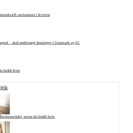
tarmkræft-metastaser i leveren
ugust – skal undersøge løsninger i Danmark og EU
u holdt ferie
itik
dhedsområdet, mens du holdt ferie