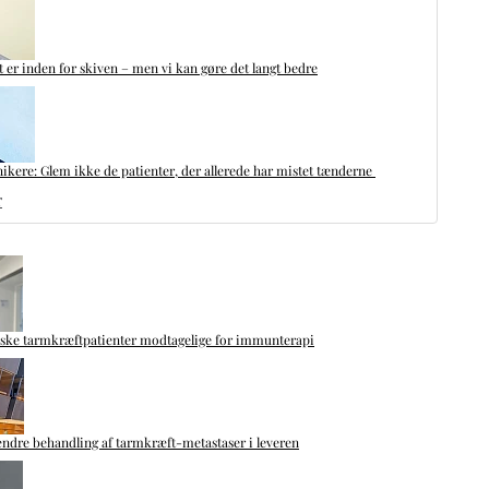
t er inden for skiven – men vi kan gøre det langt bedre
nikere: Glem ikke de patienter, der allerede har mistet tænderne
r
nske tarmkræftpatienter modtagelige for immunterapi
ndre behandling af tarmkræft-metastaser i leveren