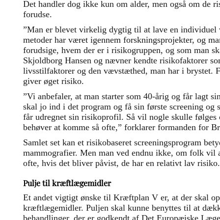
Det handler dog ikke kun om alder, men også om de ri
forudse.
”Man er blevet virkelig dygtig til at lave en individuel 
metoder har været igennem forskningsprojekter, og man
forudsige, hvem der er i risikogruppen, og som man ska
Skjoldborg Hansen og nævner kendte risikofaktorer som
livsstilfaktorer og den vævstæthed, man har i brystet. 
giver øget risiko.
”Vi anbefaler, at man starter som 40-årig og får lagt si
skal jo ind i det program og få sin første screening o
får udregnet sin risikoprofil. Så vil nogle skulle følge
behøver at komme så ofte,” forklarer formanden for Br
Samlet set kan et risikobaseret screeningsprogram betyd
mammografier. Men man ved endnu ikke, om folk vil ac
ofte, hvis det bliver påvist, de har en relativt lav risiko.
Pulje til kræftlægemidler
Et andet vigtigt ønske til Kræftplan V er, at der skal opr
kræftlægemidler. Puljen skal kunne benyttes til at dæ
behandlinger, der er godkendt af Det Europæiske Læ