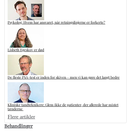
Psykolog: Hvem har ansvaret, når retningslinjerne er forkerte?
Lisbeth Egeskov er død
De fleste PSA-test er inden for skiven – men vi kan gøre det langt bedre
Kliniske tandteknikere: Glem ikke de patienter, der allerede har mistet
tænderne
Flere artikler
Behandlinger