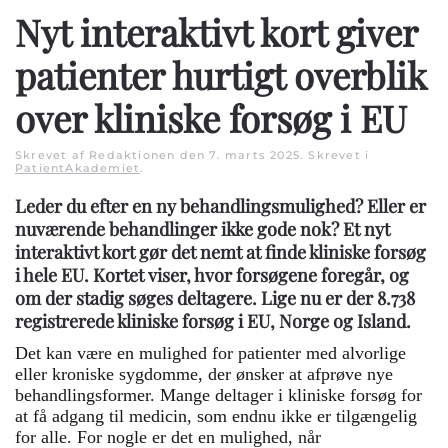
Nyt interaktivt kort giver
patienter hurtigt overblik
over kliniske forsøg i EU
Skrevet af Redaktionen den
7. marts 2025
. Skrevet i
PatientAkademiet
.
Leder du efter en ny behandlingsmulighed? Eller er
nuværende behandlinger ikke gode nok? Et nyt
interaktivt kort gør det nemt at finde kliniske forsøg
i hele EU. Kortet viser, hvor forsøgene foregår, og
om der stadig søges deltagere. Lige nu er der 8.738
registrerede kliniske forsøg i EU, Norge og Island.
Det kan være en mulighed for patienter med alvorlige
eller kroniske sygdomme, der ønsker at afprøve nye
behandlingsformer. Mange deltager i kliniske forsøg for
at få adgang til medicin, som endnu ikke er tilgængelig
for alle. For nogle er det en mulighed, når