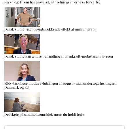
Psykolog: Hvem har ansvaret, når retningslinjerne er forkerte?
Dansk studie viser opsigtsvækkende effekt af immunterapi
Dansk studie kan ændre behandling af tarmkræft-metastaser i leveren
MFN-taskforce mødes i slutningen af august – skal undersøge løsninger i
Danmark og EU
Det skete på sundhedsområdet, mens du holdt ferie