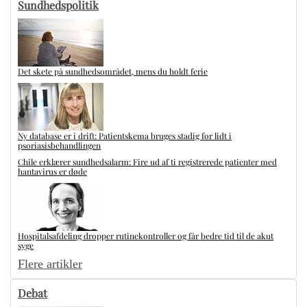
Sundhedspolitik
Det skete på sundhedsområdet, mens du holdt ferie
Ny database er i drift: Patientskema bruges stadig for lidt i
psoriasisbehandlingen
Chile erklærer sundhedsalarm: Fire ud af ti registrerede patienter med
hantavirus er døde
Hospitalsafdeling dropper rutinekontroller og får bedre tid til de akut
syge
Flere artikler
Debat