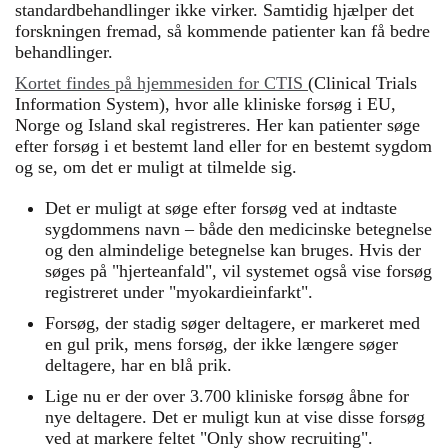
standardbehandlinger ikke virker. Samtidig hjælper det
forskningen fremad, så kommende patienter kan få bedre
behandlinger.
Kortet findes på hjemmesiden for CTIS
(Clinical Trials
Information System), hvor alle kliniske forsøg i EU,
Norge og Island skal registreres. Her kan patienter søge
efter forsøg i et bestemt land eller for en bestemt sygdom
og se, om det er muligt at tilmelde sig.
Det er muligt at søge efter forsøg ved at indtaste
sygdommens navn – både den medicinske betegnelse
og den almindelige betegnelse kan bruges. Hvis der
søges på "hjerteanfald", vil systemet også vise forsøg
registreret under "myokardieinfarkt".
Forsøg, der stadig søger deltagere, er markeret med
en gul prik, mens forsøg, der ikke længere søger
deltagere, har en blå prik.
Lige nu er der over 3.700 kliniske forsøg åbne for
nye deltagere. Det er muligt kun at vise disse forsøg
ved at markere feltet "Only show recruiting".