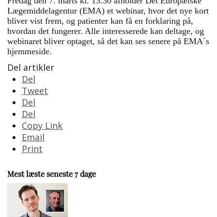
Fredag den 7. marts kl. 13.30 afholder Det Europæiske
Lægemiddelagentur (EMA) et webinar, hvor det nye kort
bliver vist frem, og patienter kan få en forklaring på,
hvordan det fungerer. Alle interesserede kan deltage, og
webinaret bliver optaget, så det kan ses senere på EMA´s
hjemmeside.
Del artikler
Del
Tweet
Del
Del
Copy Link
Email
Print
Mest læste seneste 7 dage