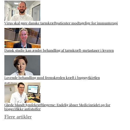
Virus skal gøre danske tarmkræftpatienter modtagelige for immunterapi
Dansk studie kan ændre behandling af tarmkræft-metastaser i leveren
Lovende behandling mod fremskreden kræft i bugspytkirtlen
Glæde blandt lymfekræftlægerne: Endelig åbner Medicinrådet op for
bispecifikke antistoffer
Flere artikler