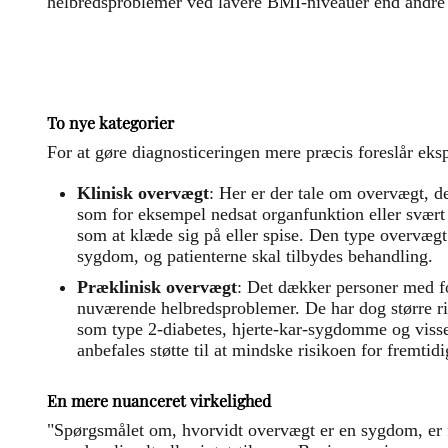
helbredsproblemer ved lavere BMI-niveauer end andre
To nye kategorier
For at gøre diagnosticeringen mere præcis foreslår eksp
Klinisk overvægt
: Her er der tale om overvægt, d
som for eksempel nedsat organfunktion eller svært
som at klæde sig på eller spise. Den type overvæg
sygdom, og patienterne skal tilbydes behandling.
Præklinisk overvægt
: Det dækker personer med f
nuværende helbredsproblemer. De har dog større r
som type 2-diabetes, hjerte-kar-sygdomme og visse 
anbefales støtte til at mindske risikoen for fremtid
En mere nuanceret virkelighed
"Spørgsmålet om, hvorvidt overvægt er en sygdom, er fe