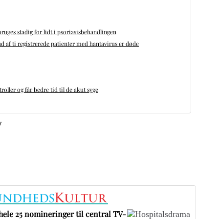
bruges stadig for lidt i psoriasisbehandlingen
d af ti registrerede patienter med hantavirus er døde
oller og får bedre tid til de akut syge
v
ele 25 nomineringer til central TV-