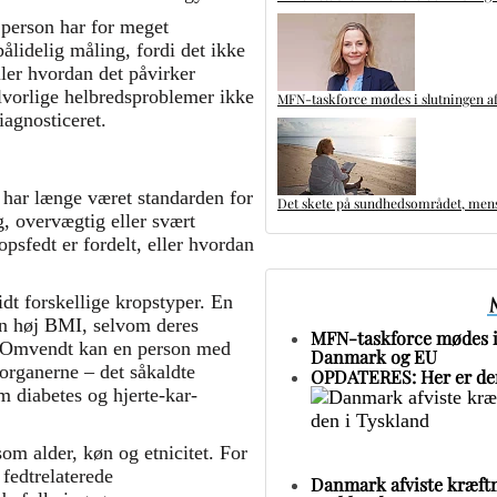
 person har for meget
ålidelig måling, fordi det ikke
ller hvordan det påvirker
lvorlige helbredsproblemer ikke
MFN-taskforce mødes i slutningen af
iagnosticeret.
har længe været standarden for
Det skete på sundhedsområdet, mens 
, overvægtig eller svært
sfedt er fordelt, eller hvordan
t forskellige kropstyper. En
en høj BMI, selvom deres
MFN-taskforce mødes i 
m. Omvendt kan en person med
Danmark og EU
organerne – det såkaldte
OPDATERES: Her er den
m diabetes og hjerte-kar-
om alder, køn og etnicitet. For
fedtrelaterede
Danmark afviste kræftm