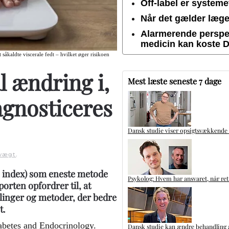
Off-label er system
Når det gælder lægem
Alarmerende perspek
medicin kan koste 
kaldte viscerale fedt – hvilket øger risikoen
l ændring i,
Mest læste seneste 7 dage
gnosticeres
Dansk studie viser opsigtsvækkende
vægt
.
s index) som eneste metode
Psykolog: Hvem har ansvaret, når ret
orten opfordrer til, at
inger og metoder, der bedre
t.
iabetes and Endocrinology.
Dansk studie kan ændre behandling a