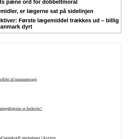
ets pæne ord for dobbeltmoral
idler, er lægerne sat på sidelinjen
tiver: Første lægemiddel trækkes ud – billig
Danmark dyrt
 effekt af immunterapi
ningslinjerne er forkerte?
f tarmkræft-metastaser i leveren