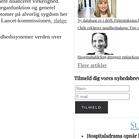
mere nuanceret virkelighed.
organfunktion og generel
ptomer på alvorlig sygdom her
or Lancet-kommissionen,
ifølge
Ny database er i drift: Patientskema 
Chile erklærer sundhedsalarm: Fire u
undhedssystemer verden over
Hospitalsafdeling dropper rutinekontr
Flere artikler
Tilmeld dig vores nyhedsbre
TILMELD
Hospitalsdrama opnår h