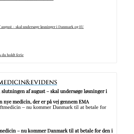
 august – skal undersøge løsninger i Danmark og EU
du holdt ferie
slutningen af august – skal undersøge løsninger i
 nye medicin, der er på vej gennem EMA
edicin – nu kommer Danmark til at betale for den i