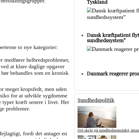
 befolkningsgrupper.
Tyskland
Dansk kræftpatient flytt
sundhedssystem”
erterne to nye kategorier:
er medfører helbredsproblemer,
 ved at klare daglige opgaver
t bør behandles som en kronisk
Danmark reagerer proa
or meget kropsfedt, men uden
isiko for at udvikle sygdomme
Sundhedspolitik
typer kræft senere i livet. Her
ige problemer.
Det skete på sundhedsområdet, mens 
jlagtigt, fordi det antager en