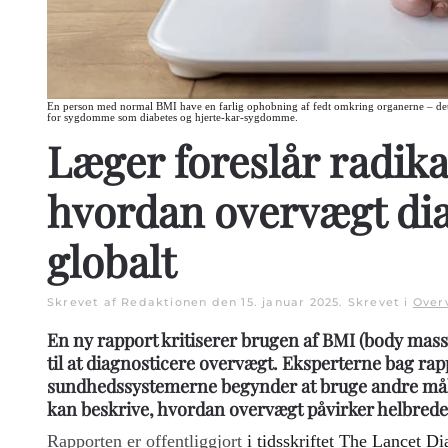
En person med normal BMI have en farlig ophobning af fedt omkring organerne – det så
for sygdomme som diabetes og hjerte-kar-sygdomme.
Læger foreslår radika
hvordan overvægt dia
globalt
Skrevet af Redaktionen den
15. januar 2025
. Skrevet i
Over
En ny rapport kritiserer brugen af BMI (body mas
til at diagnosticere overvægt. Eksperterne bag rapp
sundhedssystemerne begynder at bruge andre mål
kan beskrive, hvordan overvægt påvirker helbrede
Rapporten er offentliggjort
i tidsskriftet The Lancet D