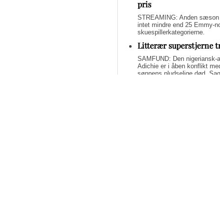
pris
STREAMING: Anden sæson af 
intet mindre end 25 Emmy-nom
skuespillerkategorierne.
Litterær superstjerne 
SAMFUND: Den nigeriansk-a
Adichie er i åben konflikt me
sønnens pludselige død. Sage
om lægelig forsømmelse, mang
Svend Lings selvbiograf
dybt utroværdig
BØGER: Svend Lings udgiver 
aktiv dødshjælp, men han end
og for et konstruktivt bidrag
Bliv underholdt og opl
fremragende streamin
STREAMING: Mangler du lidt u
Tidsskrifter har fundet de b
har alle scoret 5 ud af 6 stjer