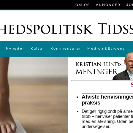
OM OS
ANNONCER
JO
Nyheder
Kultur
Kommentarer
Medicin&Evidens
Afviste henvisninge
praksis
Det gør rigtig ondt på alme
tilløb – henviser patienter 
med en afvisning. Uden be
undersøgelser.