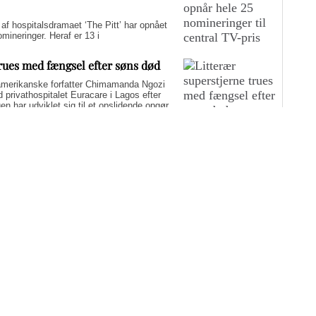
hospitalsdramaet ‘The Pitt’ har opnået
ineringer. Heraf er 13 i
trues med fængsel efter søns død
merikanske forfatter Chimamanda Ngozi
d privathospitalet Euracare i Lagos efter
n har udviklet sig til et opslidende opgør
elfuld journalføring og trusler om fængsel.
i er på én gang hudløst ærlig og
sin biografi for at genaktivere debatten om
er med at skygge for sin legitime holdning
 til det svære etiske spørgsmål.
yst i sommerferien: Fem
g-muligheder
nderholdning i ferien, der både oplyser og inspirerer? Medicinske
edst anmeldte film, TV-udsendelser og dokumentarer fra 2026. De
ner.
Flere artikler