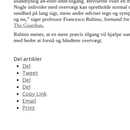
usandsynlig alt-eller-intet-tilgang. Beviserne viser en 
Nogle individer med overvægt kan opretholde normal 
sundhed på lang sigt, mens andre udviser tegn og sym
og nu,” siger professor Francesco Rubino, formand f
The Guardian.
Rubino mener, at en mere præcis tilgang vil hjælpe s
med bedre at forstå og håndtere overvægt.
Del artikler
Del
Tweet
Del
Del
Copy Link
Email
Print