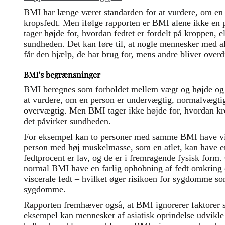
BMI har længe været standarden for at vurdere, om en
kropsfedt. Men ifølge rapporten er BMI alene ikke en p
tager højde for, hvordan fedtet er fordelt på kroppen, e
sundheden. Det kan føre til, at nogle mennesker med a
får den hjælp, de har brug for, mens andre bliver overd
BMI’s begrænsninger
BMI beregnes som forholdet mellem vægt og højde og 
at vurdere, om en person er undervægtig, normalvægtig
overvægtig. Men BMI tager ikke højde for, hvordan krop
det påvirker sundheden.
For eksempel kan to personer med samme BMI have vid
person med høj muskelmasse, som en atlet, kan have 
fedtprocent er lav, og de er i fremragende fysisk for
normal BMI have en farlig ophobning af fedt omkring 
viscerale fedt – hvilket øger risikoen for sygdomme so
sygdomme.
Rapporten fremhæver også, at BMI ignorerer faktorer s
eksempel kan mennesker af asiatisk oprindelse udvikle 