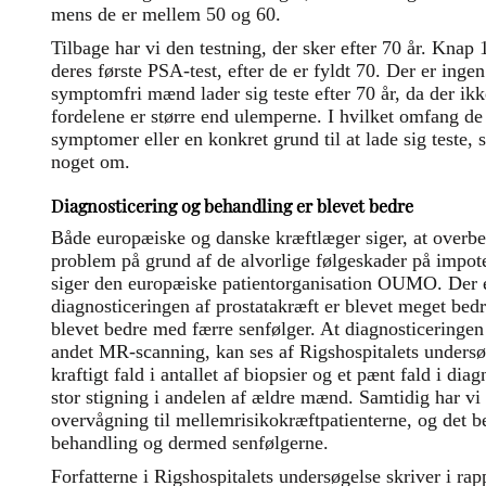
mens de er mellem 50 og 60.
Tilbage har vi den testning, der sker efter 70 år. Kna
deres første PSA-test, efter de er fyldt 70. Der er ingen
symptomfri mænd lader sig teste efter 70 år, da der ikk
fordelene er større end ulemperne. I hvilket omfang de
symptomer eller en konkret grund til at lade sig teste,
noget om.
Diagnosticering og behandling er blevet bedre
Både europæiske og danske kræftlæger siger, at overbe
problem på grund af de alvorlige følgeskader på impo
siger den europæiske patientorganisation OUMO. Der 
diagnosticeringen af prostatakræft er blevet meget bed
blevet bedre med færre senfølger. At diagnosticeringen
andet MR-scanning, kan ses af Rigshospitalets undersø
kraftigt fald i antallet af biopsier og et pænt fald i diag
stor stigning i andelen af ældre mænd. Samtidig har vi
overvågning til mellemrisikokræftpatienterne, og det b
behandling og dermed senfølgerne.
Forfatterne i Rigshospitalets undersøgelse skriver i rap