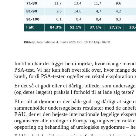
Indtil nu har det ligget hen i mørke, hvor mange mænd d
PSA-test. Vi har kun haft overblik over, hvor mange der
kræft, fordi PSA-testen og/eller en rektal eksploration 
Er det så et godt eller et dårligt billede, som undersø
(og deres lægers) praksis i forhold til at lade sig teste?
Efter alt at dømme er der både godt og dårligt at sige
sammenholder undersøgelsens resultater med de anbefal
EAU, der er den højeste internationale lægelige ekspe
organiserer alle urologer i Europa og udgiver en række r
opsporing og behandling af urologiske sygdomme – her