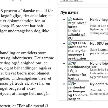
p 15 procent af danske mænd får
Nye navne
 lægefaglige, der anbefaler, at
Herlev-læg
e er dokumentation for, at
 knap 15 procent har haft
Nikolai Loft 
Københavns Un
 siger undersøgelsen dog ikke
stillingskateg
Nyt SDU-pr
Stine Bjerrum
handling er områdets store
psykiatrisk p
tens og inkontinens. Det samme
er dog også enighed om, at
Ny chefbio
re, og at behandlingen også er
Lene Sofia Sø
 er blevet bedre med blandet
Universitetsho
Sygehus Lille
gelse. Undersøgelsen viser et
noser på trods af, at vi har en
Ny centerc
 øget brugen af aktiv
Anne-Marie Be
etyder, at mange helt undgår
Sundhed på A
porten, at ”For alle mænd (i