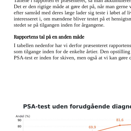
Tallene i rapporten er præsenteret, så man akkumulerer 
Det er den rigtige måde at gøre det på, når man gerne
efter samråd med deres læge lader sig teste i løbet af 
interesseret i, om mændene bliver testet på et hensigts
stedet se på tilgangen inden for årgangene.
Rapportens tal på en anden måde
I tabellen nedenfor har vi derfor præsenteret rapporte
som tilgange inden for de enkelte årtier. Den opstilling 
PSA-test er inden for skiven, men også at vi kan gøre d