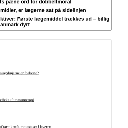
ets pæne ord for dobbeltmoral
idler, er lægerne sat på sidelinjen
tiver: Første lægemiddel trækkes ud – billig
Danmark dyrt
ningslinjerne er forkerte?
 effekt af immunterapi
f tarmkræft-metastaser i leveren