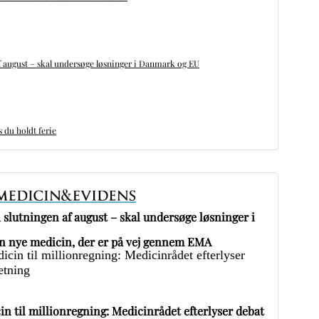
 august – skal undersøge løsninger i Danmark og EU
du holdt ferie
slutningen af august – skal undersøge løsninger i
 nye medicin, der er på vej gennem EMA
in til millionregning: Medicinrådet efterlyser debat