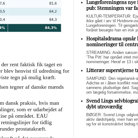
Lungeforeningens nye 
pub: Stemningen var fa
KULTUR-TEMPERATUR: Ejvin
ikke gået i arv til Hvidovre-o
Lungeforeningen. Til gengæl
foråret besøgte han en irsk 
Hospitalsdrama opnår 
nomineringer til centr
STREAMING: Anden sæson a
‘The Pitt’ har opnået intet 
nomineringer. Heraf er 13 i s
er rent faktisk fik taget en
Litterær superstjerne 
 blev henvist til udredning for
viste tegn på mulig kræft.
SAMFUND: Den nigeriansk-a
Adichie er i åben konflikt me
gelsen tegner af danske mænds
sønnens pludselige død. Sage
om lægelig forsømmelse, mang
Svend Lings selvbiograf
 om dansk praksis, hvis man
dybt utroværdig
inger, som er udarbejdet af
BØGER: Svend Lings udgiver 
rtise på området. EAU
aktiv dødshjælp, men han end
etningslinjer for tidlig
og for et konstruktivt bidrag
under prostatakræft.