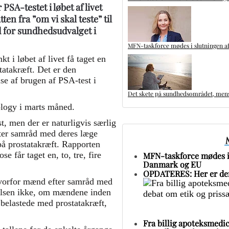
PSA-testet i løbet af livet
ten fra ”om vi skal teste” til
d for sundhedsudvalget i
MFN-taskforce mødes i slutningen af
t i løbet af livet få taget en
tatakræft. Det er den
se af brugen af PSA-test i
Det skete på sundhedsområdet, mens 
ology i marts måned.
st, men der er naturligvis særlig
fter samråd med deres læge
 på prostatakræft. Rapporten
 får taget en, to, tre, fire
MFN-taskforce mødes i 
Danmark og EU
OPDATERES: Her er den
 hvorfor mænd efter samråd med
gelsen ikke, om mændene inden
t belastede med prostatakræft,
Fra billig apoteksmedic