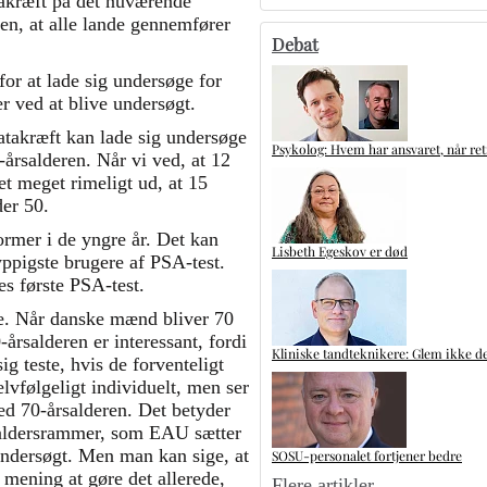
takræft på det nuværende
, at alle lande gennemfører
Debat
r at lade sig undersøge for
er ved at blive undersøgt.
atakræft kan lade sig undersøge
Psykolog: Hvem har ansvaret, når ret
5-årsalderen. Når vi ved, at 12
et meget rimeligt ud, at 15
der 50.
ormer i de yngre år. Det kan
Lisbeth Egeskov er død
ppigste brugere af PSA-test.
es første PSA-test.
este. Når danske mænd bliver 70
årsalderen er interessant, fordi
Kliniske tandteknikere: Glem ikke de
g teste, hvis de forventeligt
elvfølgeligt individuelt, men ser
ed 70-årsalderen. Det betyder
de aldersrammer, som EAU sætter
undersøgt. Men man kan sige, at
SOSU-personalet fortjener bedre
 mening at gøre det allerede,
Flere artikler