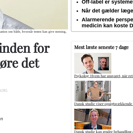
Off-label er system
Når det gælder lægem
Alarmerende perspek
medicin kan koste 
rmation om både, hvornår testen kan give mening,
 inden for
Mest læste seneste 7 dage
øre det
Psykolog: Hvem har ansvaret, når ret
rer
.
Dansk studie viser opsigtsvækkende
en
Dansk studie kan ændre behandling a