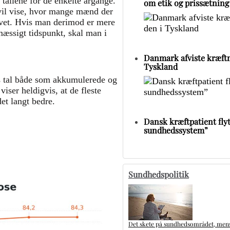
tallene for de enkelte årgange.
om etik og prissætning
 vil vise, hvor mange mænd der
livet. Hvis man derimod er mere
mæssigt tidspunkt, skal man i
Danmark afviste kræftm
Tyskland
ns tal både som akkumulerede og
viser heldigvis, at de fleste
et langt bedre.
Dansk kræftpatient flytt
sundhedssystem”
Sundhedspolitik
Det skete på sundhedsområdet, mens 