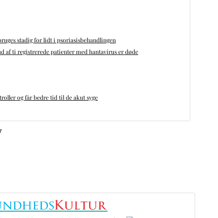
bruges stadig for lidt i psoriasisbehandlingen
d af ti registrerede patienter med hantavirus er døde
oller og får bedre tid til de akut syge
v