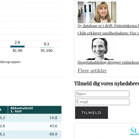
Ny database er i drift: Patientskema 
Chile erklærer sundhedsalarm: Fire u
Hospitalsafdeling dropper rutinekontr
Flere artikler
Tilmeld dig vores nyhedsbre
TILMELD