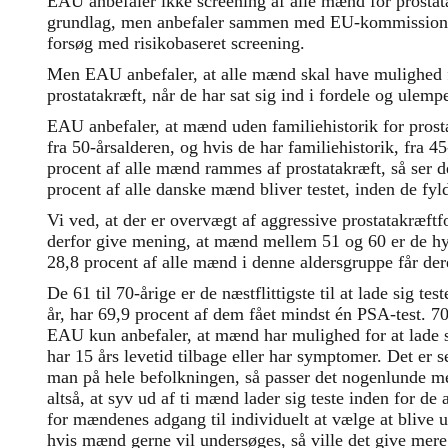
EAU anbefaler ikke screening af alle mænd for prosta
grundlag, men anbefaler sammen med EU-kommissionen
forsøg med risikobaseret screening.
Men EAU anbefaler, at alle mænd skal have mulighed fo
prostatakræft, når de har sat sig ind i fordele og ulemp
EAU anbefaler, at mænd uden familiehistorik for prost
fra 50-årsalderen, og hvis de har familiehistorik, fra 4
procent af alle mænd rammes af prostatakræft, så ser d
procent af alle danske mænd bliver testet, inden de fyl
Vi ved, at der er overvægt af aggressive prostatakræftf
derfor give mening, at mænd mellem 51 og 60 er de hy
28,8 procent af alle mænd i denne aldersgruppe får der
De 61 til 70-årige er de næstflittigste til at lade sig t
år, har 69,9 procent af dem fået mindst én PSA-test. 70-
EAU kun anbefaler, at mænd har mulighed for at lade si
har 15 års levetid tilbage eller har symptomer. Det er s
man på hele befolkningen, så passer det nogenlunde m
altså, at syv ud af ti mænd lader sig teste inden for 
for mændenes adgang til individuelt at vælge at blive 
hvis mænd gerne vil undersøges, så ville det give mere