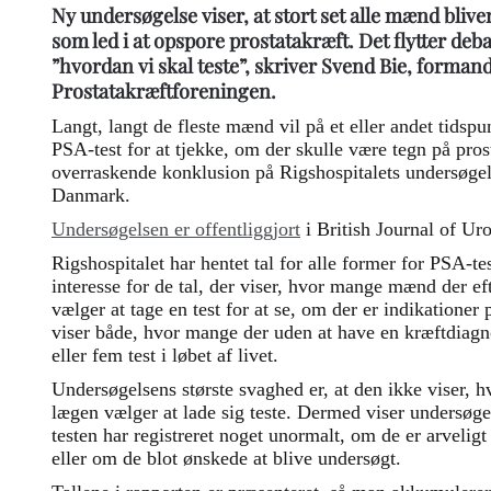
Ny undersøgelse viser, at stort set alle mænd bliver 
som led i at opspore prostatakræft. Det flytter debat
”hvordan vi skal teste”, skriver Svend Bie, forman
Prostatakræftforeningen.
Langt, langt de fleste mænd vil på et eller andet tidspunk
PSA-test for at tjekke, om der skulle være tegn på pros
overraskende konklusion på Rigshospitalets undersøgel
Danmark.
Undersøgelsen er offentliggjort
i British Journal of Ur
Rigshospitalet har hentet tal for alle former for PSA-te
interesse for de tal, der viser, hvor mange mænd der e
vælger at tage en test for at se, om der er indikationer
viser både, hvor mange der uden at have en kræftdiagnose
eller fem test i løbet af livet.
Undersøgelsens største svaghed er, at den ikke viser,
lægen vælger at lade sig teste. Dermed viser undersø
testen har registreret noget unormalt, om de er arvelig
eller om de blot ønskede at blive undersøgt.