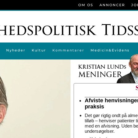
OM OS
ANNONCER
JO
Nyheder
Kultur
Kommentarer
Medicin&Evidens
Afviste henvisninge
praksis
Det gør rigtig ondt på alme
tilløb – henviser patienter 
med en afvisning. Uden be
undersøgelser.