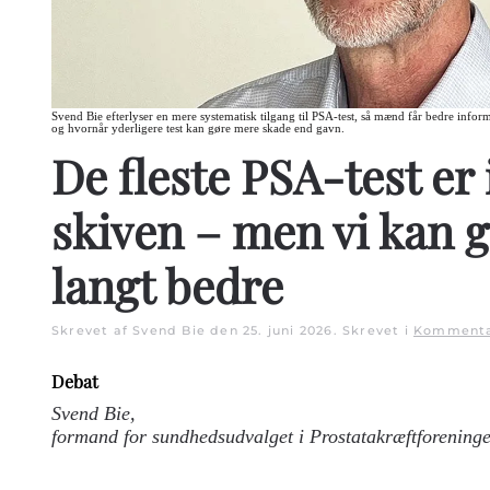
Svend Bie efterlyser en mere systematisk tilgang til PSA-test, så mænd får bedre info
og hvornår yderligere test kan gøre mere skade end gavn.
De fleste PSA-test er
skiven – men vi kan g
langt bedre
Skrevet af Svend Bie den
25. juni 2026
. Skrevet i
Kommenta
Debat
Svend Bie,
formand for sundhedsudvalget i Prostatakræftforening