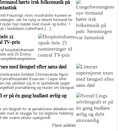
formand hørte irsk folkemusik på
ntastisk
d Frausings mors musikalske kunnen er
verlægen, der for nylig er blevet formand for
d nyder han mødet med musik og kultur: I
pub i landsbyen Letterfrack,[…]
hele 25
al TV-pris
f hospitalsdramaet
mindre end 25 Emmy-
kuespillerkategorierne.
trues med fængsel efter søns død
merikanske forfatter Chimamanda Ngozi
d privathospitalet Euracare i Lagos efter
n har udviklet sig til et opslidende opgør
elfuld journalføring og trusler om fængsel.
i er på én gang hudløst ærlig og
sin biografi for at genaktivere debatten om
er med at skygge for sin legitime holdning
 til det svære etiske spørgsmål.
Flere artikler