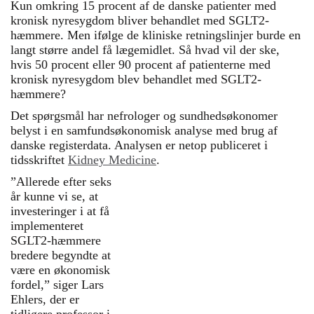
Kun omkring 15 procent af de danske patienter med
kronisk nyresygdom bliver behandlet med SGLT2-
hæmmere. Men ifølge de kliniske retningslinjer burde en
langt større andel få lægemidlet. Så hvad vil der ske,
hvis 50 procent eller 90 procent af patienterne med
kronisk nyresygdom blev behandlet med SGLT2-
hæmmere?
Det spørgsmål har nefrologer og sundhedsøkonomer
belyst i en samfundsøkonomisk analyse med brug af
danske registerdata. Analysen er netop publiceret i
tidsskriftet
Kidney Medicine
.
”Allerede efter seks
Hvad er SGLT2-hæmmere?
år kunne vi se, at
investeringer i at få
SGLT2-hæmmere er medicin,
implementeret
der får kroppen til at udskille
SGLT2-hæmmere
mere sukker gennem urinen.
bredere begyndte at
Behandlingen blev først brugt
være en økonomisk
mod type 2-diabetes.
fordel,” siger Lars
Ehlers, der er
Senere har studier vist, at
tidligere professor i