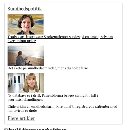
Sundhedspolitik
Trods klare instrukser: Strokepatienter sendes på en omvej, selv om
hvert minut tæller
Det skete på sundhedsområdet, mens du holdt ferie
Ny database er i drift: Patientskema bruges stadig for lidt i
psoriasisbehandlingen
Chile erklærer sundhedsalarm: Fire ud af ti registrerede patienter med
hantavirus er døde
Flere artikler