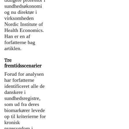
medicinen også kan beskytte
sundhedsøkonomi
nyrer og hjerte hos nogle
og nu direktør i
patienter med kronisk
virksomheden
nyresygdom eller hjertesvigt.
Nordic Institute of
Health Economics.
Ved kronisk nyresygdom kan
Han er en af
SGLT2-hæmmere bremse tabet
forfatterne bag
af nyrefunktion og dermed
artiklen.
udskyde nyresvigt, dialyse eller
nyretransplantation hos nogle
Tre
patienter.
fremtidsscenarier
Forud for analysen
har forfatterne
identificeret alle de
SGLT2 står for sodium-glucose
danskere i
cotransporter 2. Det er et
sundhedsregistre,
transportprotein i nyrerne, som
som ud fra deres
hjælper med at føre sukker
biomarkører levede
(glukose) fra urinen tilbage over i
op til kriterierne for
blodet.
kronisk
nyresygdom i