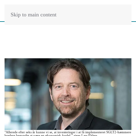
Skip to main content
"Allerede efter seks år kunne vi se, at investeringer i at få implementeret SGLT2-hæmmere
bredere begyndte at være en økonomisk fordel,” siger Lars Ehlers.