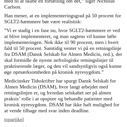
med til at skabe en fortælling om det,” siger Nicholas
Carlson.
Han mener, at en implementeringsgrad på 50 procent for
SGLT2-hæmmere bør være realistisk:
”Vi er stadig i en fase nu, hvor SGLT2-hæmmere er ved
at blive implementeret, og man sagtens vil kunne løfte
implementeringen. Nok ikke til 90 procent, men i hvert
fald til 50 procent. Samtidig venter vi på en retningslinje
fra DSAM (Dansk Selskab for Almen Medicin, red.), der
skal formidle de nyeste nefrologiske retningslinjer til
praktiserende læger, og den vil sandsynligvis også kunne
øge opmærksomheden på kronisk nyresygdom.”
Medicinsker Tidsskrifter har spurgt Dansk Selskab for
Almen Medicin (DSAM), hvor langt arbejdet med
retningslinjen er, og hvordan selskabet ser på almen
praksis’ rolle i at opspore og behandle patienter med
kronisk nyresygdom. DSAM har ikke haft mulighed for
at vende tilbage med svar inden deadline.
topartikel