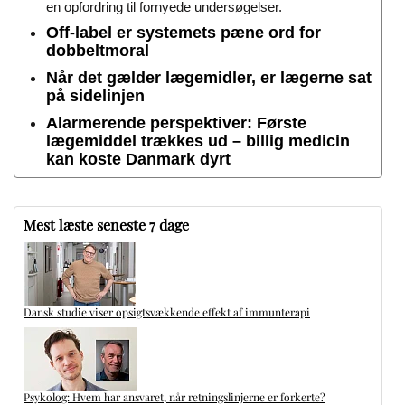
en opfordring til fornyede undersøgelser.
Off-label er systemets pæne ord for
dobbeltmoral
Når det gælder lægemidler, er lægerne sat
på sidelinjen
Alarmerende perspektiver: Første
lægemiddel trækkes ud – billig medicin
kan koste Danmark dyrt
Mest læste seneste 7 dage
Dansk studie viser opsigtsvækkende effekt af immunterapi
Psykolog: Hvem har ansvaret, når retningslinjerne er forkerte?