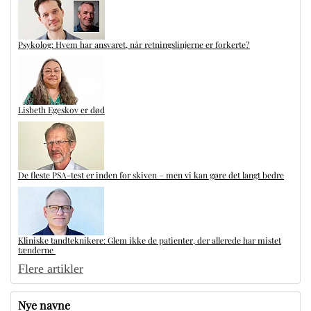
Psykolog: Hvem har ansvaret, når retningslinjerne er forkerte?
Lisbeth Egeskov er død
De fleste PSA-test er inden for skiven – men vi kan gøre det langt bedre
Kliniske tandteknikere: Glem ikke de patienter, der allerede har mistet
tænderne
Flere artikler
Nye navne