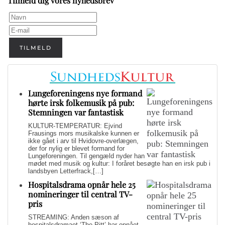
Tilmeld dig vores nyhedsbrev
TILMELD
Lungeforeningens nye formand
hørte irsk folkemusik på pub:
Stemningen var fantastisk
KULTUR-TEMPERATUR: Ejvind
Frausings mors musikalske kunnen er
ikke gået i arv til Hvidovre-overlægen,
der for nylig er blevet formand for
Lungeforeningen. Til gengæld nyder han
mødet med musik og kultur: I foråret besøgte han en irsk pub i
landsbyen Letterfrack,[…]
Hospitalsdrama opnår hele 25
nomineringer til central TV-
pris
STREAMING: Anden sæson af
hospitalsdramaet ‘The Pitt’ har opnået