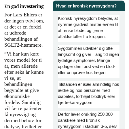
En god investering
Hvad er kronisk nyresygdom?
For Lars Ehlers er
Kronisk nyresygdom betyder, at
der ingen tvivl om,
nyrerne gradvist mister evnen til
at det er en fordel
at rense blodet og fjerne
at udbrede
affaldsstoffer fra kroppen.
behandlingen af
SGLT2-hæmmere.
Sygdommen udvikler sig ofte
”Vi har kun kørt
langsomt og giver i lang tid ingen
vores model for ti
tydelige symptomer. Mange
år, men allerede
opdager den først ved en blod-
efter seks år kunne
eller urinprøve hos lægen.
vi se, at
behandlingen
Tilstanden er især almindelig hos
begyndte at give
ældre og hos personer med
økonomiske
diabetes, forhøjet blodtryk eller
fordele. Samtidig
hjerte-kar-sygdom.
vil færre patienter
få nyresvigt og
Derfor lever omkring 250.000
dermed behov for
danskere med kronisk
dialyse, hvilket er
nyresygdom i stadium 3-5, selv