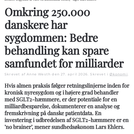
Omkring 250.000
danskere har
sygdommen: Bedre
behandling kan spare
samfundet for milliarder
Skrevet af Anne Westh den
27. april 2026
. Skrevet i
Økonomi
.
Hvis almen praksis følger retningslinjerne inden for
kronisk nyresygdom og i højere grad behandler
med SGLT2-hæmmere, er der potentiale for en
milliardbesparelse, dokumenterer en analyse og
fremskrivning på danske patientdata. En
investering i udbredelsen af SGLT2-hæmmere er en
’no brainer’, mener sundhedsøkonom Lars Ehlers.