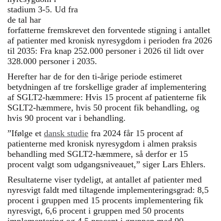
stadium 3-5. Ud fra
de tal har
forfatterne fremskrevet den forventede stigning i antallet
af patienter med kronisk nyresygdom i perioden fra 2026
til 2035: Fra knap 252.000 personer i 2026 til lidt over
328.000 personer i 2035.
Herefter har de for den ti-årige periode estimeret
betydningen af tre forskellige grader af implementering
af SGLT2-hæmmere: Hvis 15 procent af patienterne fik
SGLT2-hæmmere, hvis 50 procent fik behandling, og
hvis 90 procent var i behandling.
”Ifølge et
dansk studie
fra 2024 får 15 procent af
patienterne med kronisk nyresygdom i almen praksis
behandling med SGLT2-hæmmere, så derfor er 15
procent valgt som udgangsniveauet,” siger Lars Ehlers.
Resultaterne viser tydeligt, at antallet af patienter med
nyresvigt faldt med tiltagende implementeringsgrad: 8,5
procent i gruppen med 15 procents implementering fik
nyresvigt, 6,6 procent i gruppen med 50 procents
implementering og 4,5 procent i gruppen med 90