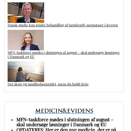
Dansk studie kan ændre behandling af tarmkræft-metastaser i leveren
MFN-taskforce mødes i slutningen af august – skal undersøge løsninger
i Danmark og EU
Det skete på sundhedsområdet, mens du holdt ferie
MFN-taskforce mødes i slutningen af august –
skal undersøge løsninger i Danmark og EU
OPDATERES: Her er den nye medicin, der er på