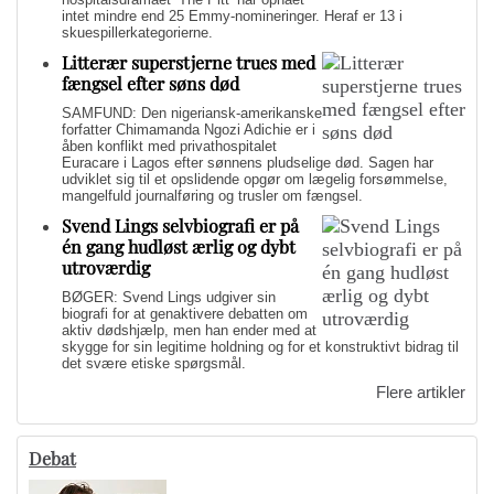
intet mindre end 25 Emmy-nomineringer. Heraf er 13 i
skuespillerkategorierne.
Litterær superstjerne trues med
fængsel efter søns død
SAMFUND: Den nigeriansk-amerikanske
forfatter Chimamanda Ngozi Adichie er i
åben konflikt med privathospitalet
Euracare i Lagos efter sønnens pludselige død. Sagen har
udviklet sig til et opslidende opgør om lægelig forsømmelse,
mangelfuld journalføring og trusler om fængsel.
Svend Lings selvbiografi er på
én gang hudløst ærlig og dybt
utroværdig
BØGER: Svend Lings udgiver sin
biografi for at genaktivere debatten om
aktiv dødshjælp, men han ender med at
skygge for sin legitime holdning og for et konstruktivt bidrag til
det svære etiske spørgsmål.
Flere artikler
Debat