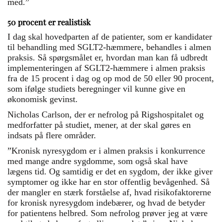
med.”
50 procent er realistisk
I dag skal hovedparten af de patienter, som er kandidater
til behandling med SGLT2-hæmmere, behandles i almen
praksis. Så spørgsmålet er, hvordan man kan få udbredt
implementeringen af SGLT2-hæmmere i almen praksis
fra de 15 procent i dag og op mod de 50 eller 90 procent,
som ifølge studiets beregninger vil kunne give en
økonomisk gevinst.
Nicholas Carlson, der er nefrolog på Rigshospitalet og
medforfatter på studiet, mener, at der skal gøres en
indsats på flere områder.
”Kronisk nyresygdom er i almen praksis i konkurrence
med mange andre sygdomme, som også skal have
lægens tid. Og samtidig er det en sygdom, der ikke giver
symptomer og ikke har en stor offentlig bevågenhed. Så
der mangler en stærk forståelse af, hvad risikofaktorerne
for kronisk nyresygdom indebærer, og hvad de betyder
for patientens helbred. Som nefrolog prøver jeg at være