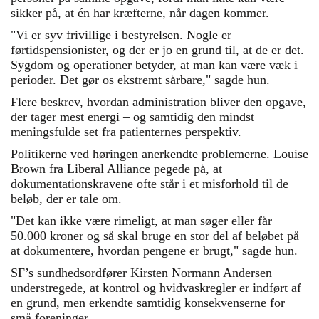
sikker på, at én har kræfterne, når dagen kommer.
"Vi er syv frivillige i bestyrelsen. Nogle er
førtidspensionister, og der er jo en grund til, at de er det.
Sygdom og operationer betyder, at man kan være væk i
perioder. Det gør os ekstremt sårbare," sagde hun.
Flere beskrev, hvordan administration bliver den opgave,
der tager mest energi – og samtidig den mindst
meningsfulde set fra patienternes perspektiv.
Politikerne ved høringen anerkendte problemerne. Louise
Brown fra Liberal Alliance pegede på, at
dokumentationskravene ofte står i et misforhold til de
beløb, der er tale om.
"Det kan ikke være rimeligt, at man søger eller får
50.000 kroner og så skal bruge en stor del af beløbet på
at dokumentere, hvordan pengene er brugt," sagde hun.
SF’s sundhedsordfører Kirsten Normann Andersen
understregede, at kontrol og hvidvaskregler er indført af
en grund, men erkendte samtidig konsekvenserne for
små foreninger.