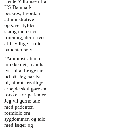
Bente Villumsen fra
Høring på Christiansborg
HS Danmark
Små patientforeninger
beskrev, hvordan
spiller en vigtig rolle i
administrative
sundhedsvæsenet, selv om
opgaver fylder
de ofte arbejder uden for
stadig mere i en
rampelyset. Netop deres
forening, der drives
betydning og de vilkår, de
af frivillige – ofte
arbejder under, var i fokus,
patienter selv.
da Medicinske Tidsskrifter
"Administration er
samlede en række
jo ikke det, man har
patientforeninger til høring
lyst til at bruge sin
på Christiansborg. Her blev
tid på. Jeg har lyst
det diskuteret, hvordan små
til, at mit frivillige
foreninger kan bidrage i et
arbejde skal gøre en
sundhedsvæsen, hvor flere
forskel for patienter.
opgaver flyttes tættere på
Jeg vil gerne tale
borgerne, og hvor
med patienter,
civilsamfundet får en større
formidle om
rolle. Vært ved høringen
sygdommen og tale
var Louise Brown fra
med læger og
Liberale Alliance, der