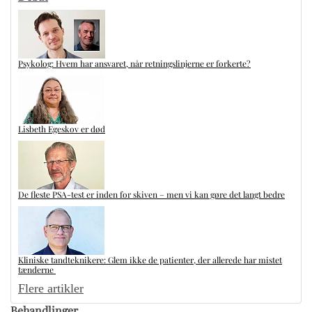
Psykolog: Hvem har ansvaret, når retningslinjerne er forkerte?
Lisbeth Egeskov er død
De fleste PSA-test er inden for skiven – men vi kan gøre det langt bedre
Kliniske tandteknikere: Glem ikke de patienter, der allerede har mistet
tænderne
Flere artikler
Behandlinger