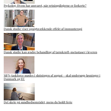
Psykolog: Hvem har ansvaret, når retningslinjerne er forkerte?
Dansk studie viser opsigtsvækkende effekt af immunterapi
Dansk studie kan ændre behandling af tarmkræft-metastaser i leveren
MFN-taskforce mødes i slutningen af august – skal undersøge løsninger i
Danmark og EU
Det skete på sundhedsområdet, mens du holdt ferie