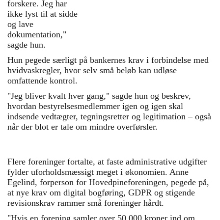
forskere. Jeg har
gennem mange år har
ikke lyst til at sidde
arbejdet med frivillighed og
og lave
foreningsliv.
dokumentation,"
sagde hun.
Hun pegede særligt på bankernes krav i forbindelse med
hvidvaskregler, hvor selv små beløb kan udløse
omfattende kontrol.
"Jeg bliver kvalt hver gang," sagde hun og beskrev,
hvordan bestyrelsesmedlemmer igen og igen skal
indsende vedtægter, tegningsretter og legitimation – også
når der blot er tale om mindre overførsler.
Flere foreninger fortalte, at faste administrative udgifter
fylder uforholdsmæssigt meget i økonomien. Anne
Egelind, forperson for Hovedpineforeningen, pegede på,
at nye krav om digital bogføring, GDPR og stigende
revisionskrav rammer små foreninger hårdt.
"Hvis en forening samler over 50.000 kroner ind om