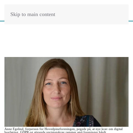
Skip to main content
Anne Egelind, forperson for Hovedpineforeningen, pegede på, at nye krav om digital
bogføring, GDPR og stigende revisionskrav rammer små foreninger hårdt.