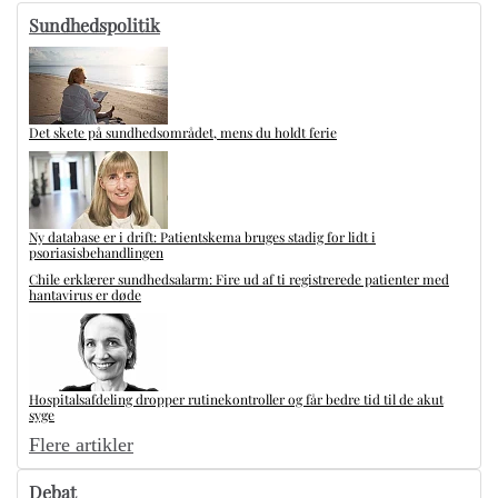
Sundhedspolitik
Det skete på sundhedsområdet, mens du holdt ferie
Ny database er i drift: Patientskema bruges stadig for lidt i
psoriasisbehandlingen
Chile erklærer sundhedsalarm: Fire ud af ti registrerede patienter med
hantavirus er døde
Hospitalsafdeling dropper rutinekontroller og får bedre tid til de akut
syge
Flere artikler
Debat