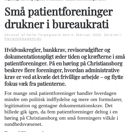
Små patientforeninger
drukner i bureaukrati
Skrevet af Helle Torpegaard den
4. februar 2026
. Skrevet i
PatientAkademiet
.
Hvidvaskregler, bankkrav, revisorudgifter og
dokumentationspligt æder tiden og kræfterne i små
patientforeninger. På en høring på Christiansborg
beskrev flere foreninger, hvordan administrative
krav er ved at kvæle det frivillige arbejde – og flytte
fokus væk fra patienterne.
For mange små patientforeninger handler hverdagen
mindre om politisk indflydelse og mere om formularer,
legitimation og gentagne dokumentationskrav. Det
billede gik igen, da fem patientforeninger deltog i en
høring på Christiansborg om små foreningers vilkår i
sundhedsvæsenet.