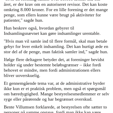
året, er der krav om en autoriseret revisor. Det kan koste
omkring 8.000 kroner. For en lille forening er det mange
penge, som ellers kunne være brugt på aktiviteter for
patienter," sagde hun.
Hun beskrev også, hvordan gebyrer til
Indsamlingsnævnet kan gøre indsamlinger urentable.
"Hvis man vil samle ind til flere formål, skal man betale
gebyr for hver enkelt indsamling. Det kan hurtigt æde en
stor del af de penge, man faktisk samler ind," sagde hun.
Ifølge flere deltagere betyder det, at foreninger bevidst
holder sig under bestemte beløbsgrænser – ikke fordi
behovet er mindre, men fordi administrationen ellers
bliver uoverskuelig.
Et gennemgående tema var, at de administrative byrder
ikke kun er et praktisk problem, men også et spørgsmål
om bæredygtighed. Mange bestyrelsesmedlemmer er selv
syge eller pårørende og har begrænset overskud.
Bente Villumsen forklarede, at bestyrelsen ofte sætter to
personer på samme opgave, fordi man ikke kan være