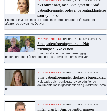
PATIENTAKADEMIET
| ONSDAG, 4. FEBRUAR 2026 06:42
“Vi bliver hørt, men ikke lyttet til”: Små
patientforeninger oplever patientinddragelse
som symbolsk
Patienter inviteres med til bordet, men deres erfaringer får sjældent
afgørende betydning. Det var
PATIENTAKADEMIET
| ONSDAG, 4. FEBRUAR 2026 06:42
Små patientforeningers rolle: Når
frivillighed ikke er nok
Hvordan skaber man en bæredygtig
patientforening, når arbejdet bæres af frivillige, som selv lever
PATIENTAKADEMIET
| ONSDAG, 4. FEBRUAR 2026 06:42
Små patientforeninger drukner i bureaukrati
Hvidvaskregler, bankkrav, revisorudgifter og
dokumentationspligt æder tiden og kræfterne i små
pat
PATIENTAKADEMIET
| ONSDAG, 4. FEBRUAR 2026 06:42
Ingen plan B: Små patientforeninger