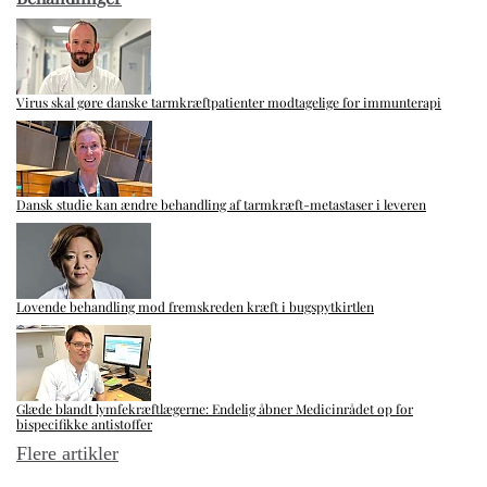
Virus skal gøre danske tarmkræftpatienter modtagelige for immunterapi
Dansk studie kan ændre behandling af tarmkræft-metastaser i leveren
Lovende behandling mod fremskreden kræft i bugspytkirtlen
Glæde blandt lymfekræftlægerne: Endelig åbner Medicinrådet op for
bispecifikke antistoffer
Flere artikler