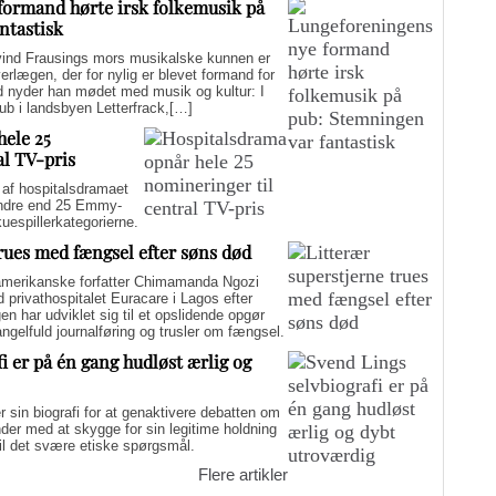
formand hørte irsk folkemusik på
ntastisk
d Frausings mors musikalske kunnen er
verlægen, der for nylig er blevet formand for
d nyder han mødet med musik og kultur: I
pub i landsbyen Letterfrack,[…]
hele 25
al TV-pris
f hospitalsdramaet
mindre end 25 Emmy-
kuespillerkategorierne.
trues med fængsel efter søns død
merikanske forfatter Chimamanda Ngozi
d privathospitalet Euracare i Lagos efter
n har udviklet sig til et opslidende opgør
elfuld journalføring og trusler om fængsel.
i er på én gang hudløst ærlig og
sin biografi for at genaktivere debatten om
er med at skygge for sin legitime holdning
 til det svære etiske spørgsmål.
Flere artikler