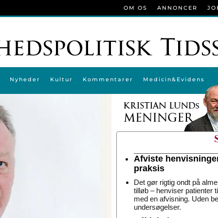
OM OS
ANNONCER
JO
Nyheder
Kultur
Kommentarer
Medicin&Evidens
Afviste henvisninge
praksis
Det gør rigtig ondt på alme
tilløb – henviser patienter 
med en afvisning. Uden be
undersøgelser.