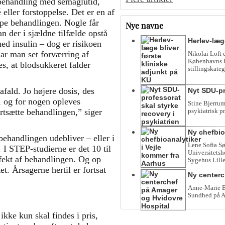
behandling med semaglutid,
eller forstoppelse. Det er en af
ppe behandlingen. Nogle får
Nye navne
 der i sjældne tilfælde opstå
Herlev-læg
ed insulin – dog er risikoen
har man set forværring af
Nikolai Loft 
Københavns Un
, at blodsukkeret falder
stillingskateg
rafald. Jo højere dosis, des
Nyt SDU-pr
y, og for nogen opleves
Stine Bjerrum
psykiatrisk p
ortsætte behandlingen,” siger
Ny chefbio
behandlingen udebliver – eller i
Lene Sofia Sø
 I STEP-studierne er det 10 til
Universitetsho
ffekt af behandlingen. Og op
Sygehus Lille
. Årsagerne hertil er fortsat
Ny centerc
Anne-Marie Be
Sundhed på A
kke kun skal findes i pris,