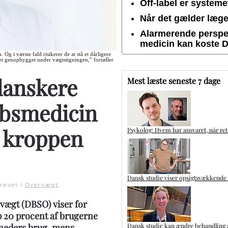
Off-label er system
Når det gælder lægem
Alarmerende perspek
medicin kan koste 
Og i værste fald risikerer de at stå et dårligere
et genopbygget under vægtstigningen,” fortæller
 danskere
Mest læste seneste 7 dage
absmedicin
n kroppen
Psykolog: Hvem har ansvaret, når ret
Dansk studie viser opsigtsvækkende
krevet i
Overvægt
.
vægt (DBSO) viser for
ap 20 procent af brugerne
Dansk studie kan ændre behandling a
neders brug, mens