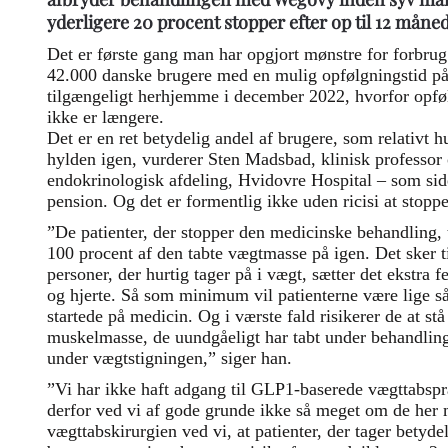
yderligere 20 procent stopper efter op til 12 måne
Det er første gang man har opgjort mønstre for forbr
42.000 danske brugere med en mulig opfølgningstid p
tilgængeligt herhjemme i december 2022, hvorfor opfø
ikke er længere.
Det er en ret betydelig andel af brugere, som relativt 
hylden igen, vurderer Sten Madsbad, klinisk professor
endokrinologisk afdeling, Hvidovre Hospital – som side
pension. Og det er formentlig ikke uden ricisi at stopp
”De patienter, der stopper den medicinske behandling, 
100 procent af den tabte vægtmasse på igen. Det sker tit
personer, der hurtig tager på i vægt, sætter det ekstra f
og hjerte. Så som minimum vil patienterne være lige så
startede på medicin. Og i værste fald risikerer de at stå
muskelmasse, de uundgåeligt har tabt under behandlin
under vægtstigningen,” siger han.
”Vi har ikke haft adgang til GLP1-baserede vægttabspr
derfor ved vi af gode grunde ikke så meget om de her
vægttabskirurgien ved vi, at patienter, der tager betydel