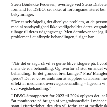
Steen Bønløkke Pedersen, overlæge ved Steno Diabet
formand for DSBO, ser ikke, at forbrugsmønsteret bør g
bekymringer.
”Der er selvfølgelig det åbenlyse problem, at de perso
med al sandsynlighed ikke vedligeholder deres vægtt
tilbage til deres udgangsvægt. Men derudover ser jeg
problemer i at afbryde behandlingen,” siger han.
”Når det er sagt, så vil vi gerne blive klogere på, hv
mens de er i behandling. Og hvorfor så stor en andel v
behandling. Er det grundet bivirkninger? Pris? Manglen
fjerde? Det er vores ambition at supplere databasen me
effekt af medicinsk overvægtsbehandling – ligesom vi 
overvægtsbehandling.”
I DBSO-årsrapporten for 2023 til 2024 oplyses det, at
”at monitorere på brugen af vægttabsmedicin i månede
samt i efterforløbet, desuden vil forbruget af medicin