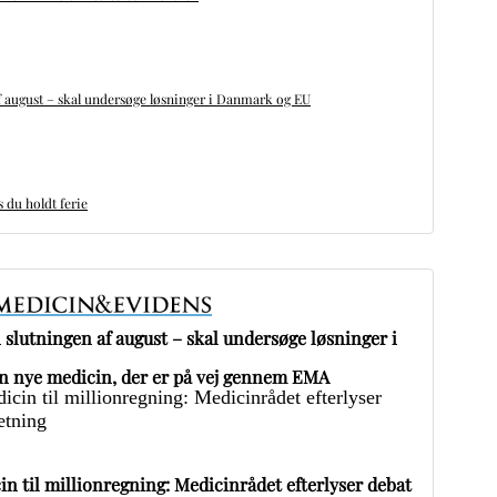
 august – skal undersøge løsninger i Danmark og EU
du holdt ferie
slutningen af august – skal undersøge løsninger i
 nye medicin, der er på vej gennem EMA
in til millionregning: Medicinrådet efterlyser debat