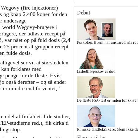
 Wegovy (fire injektioner)
Debat
is og knap 2.400 koner for den
ar undersøgt
eal world Wegovy-brugere i
brugere, der udløste recept på
 var nået op på fuld dosis (2,4
Psykolog: Hvem har ansvaret, når ret
te 25 procent af gruppen recept
en fulde dosis.
ligevel ser vi, at størstedelen
t kan forklares med
Lisbeth Egeskov er død
 penge for de fleste. Hvis
 jo også derefter – og så ender
n er mindre end forventet,”
De fleste PSA-test er inden for skive
n del af frafaldet. I de studier,
P-studierne red.), fik cirka ti
lingsstop.
Kliniske tandteknikere: Glem ikke de
Flere artikler