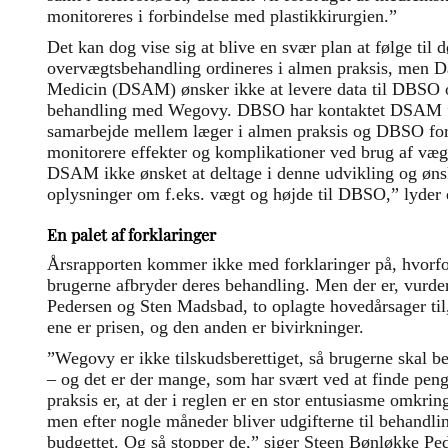
monitoreres i forbindelse med plastikkirurgien.”
Det kan dog vise sig at blive en svær plan at følge til
overvægtsbehandling ordineres i almen praksis, men 
Medicin (DSAM) ønsker ikke at levere data til DBSO om
behandling med Wegovy. DBSO har kontaktet DSAM ”m
samarbejde mellem læger i almen praksis og DBSO for
monitorere effekter og komplikationer ved brug af væ
DSAM ikke ønsket at deltage i denne udvikling og ønsk
oplysninger om f.eks. vægt og højde til DBSO,” lyder d
En palet af forklaringer
Årsrapporten kommer ikke med forklaringer på, hvorfo
brugerne afbryder deres behandling. Men der er, vurd
Pedersen og Sten Madsbad, to oplagte hovedårsager til
ene er prisen, og den anden er bivirkninger.
”Wegovy er ikke tilskudsberettiget, så brugerne skal be
– og det er der mange, som har svært ved at finde penge
praksis er, at der i reglen er en stor entusiasme omkring
men efter nogle måneder bliver udgifterne til behandlin
budgettet. Og så stopper de,” siger Steen Bønløkke Pe