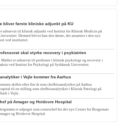
e bliver første kliniske adjunkt på KU
er udnævnt til klinisk adjunkt ved Institut for Klinisk Medicin på
iversitet. Dermed bliver han den første, der ansættes i den nye
ori ved instituttet.
ofessorat skal styrke recovery i psykiatrien
 Møller er udnævnt til professor i klinisk psykologi og recovery i
raksis ved Institut for Psykologi på Syddansk Universitet.
analytiker i Vejle kommer fra Aarhus
rensen skifter efter fire år som chefbioanalytiker på Aarhus
spital til en stilling som chefbioanalytiker i Klinisk Patologi på
bælt i Vejle.
hef på Amager og Hvidovre Hospital
rgstrøm er udpeget som centerchef for det nye Center for Borgernær
mager og Hvidovre Hospital.