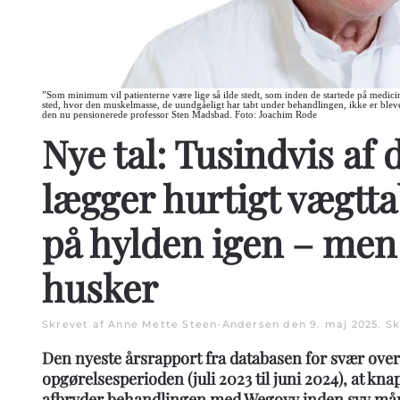
”Som minimum vil patienterne være lige så ilde stedt, som inden de startede på medicin. 
sted, hvor den muskelmasse, de uundgåeligt har tabt under behandlingen, ikke er blev
den nu pensionerede professor Sten Madsbad. Foto: Joachim Rode
Nye tal: Tusindvis af
lægger hurtigt vægtt
på hylden igen – me
husker
Skrevet af Anne Mette Steen-Andersen den
9. maj 2025
. S
Den nyeste årsrapport fra databasen for svær over
opgørelsesperioden (juli 2023 til juni 2024), at kn
afbryder behandlingen med Wegovy inden syv må