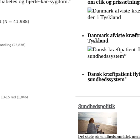
-diabetes og hjerte-kar-sygdom.”
om etik og prissætning
Danmark afviste kræftm
Tyskland
Dansk kræftpatient flytt
sundhedssystem”
Sundhedspolitik
Det skete på sundhedsområdet, mens 