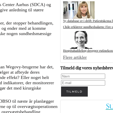
es Center Aarhus (SDCA) og
ive anledning til større
Ny database er i drift: Patientskema 
ner, der stopper behandlingen,
Chile erklærer sundhedsalarm: Fire u
ab og ender med at komme
 ikke nogen sundhedsmæssige
Hospitalsafdeling dropper rutinekontr
Flere artikler
ordan Wegovy-brugerne har det,
Tilmeld dig vores nyhedsbre
ælger at afbryde deres
de effekt? Eller noget helt
d indikatorer, der monitorerer
gør det med kirurgiske
TILMELD
 DBSO til næste år planlægger
rne op til overvægtsoperationen
sk overvægtsbehandling