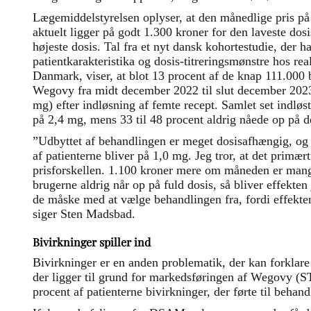
Lægemiddelstyrelsen oplyser, at den månedlige pris på
aktuelt ligger på godt 1.300 kroner for den laveste dos
højeste dosis. Tal fra et nyt dansk kohortestudie, der h
patientkarakteristika og dosis-titreringsmønstre hos r
Danmark, viser, at blot 13 procent af de knap 111.000 
Wegovy fra midt december 2022 til slut december 2023,
mg) efter indløsning af femte recept. Samlet set indløs
på 2,4 mg, mens 33 til 48 procent aldrig nåede op på d
”Udbyttet af behandlingen er meget dosisafhængig, og al
af patienterne bliver på 1,0 mg. Jeg tror, at det primær
prisforskellen. 1.100 kroner mere om måneden er mange
brugerne aldrig når op på fuld dosis, så bliver effekten
de måske med at vælge behandlingen fra, fordi effekte
siger Sten Madsbad.
Bivirkninger spiller ind
Bivirkninger er en anden problematik, der kan forklare e
der ligger til grund for markedsføringen af Wegovy (STE
procent af patienterne bivirkninger, der førte til behand