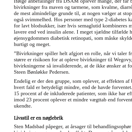
Ifølge anbefalinger fra DSAM oplever mange, der får 
bivirkninger fra maven og tarmene, som kvalme, diarré 
de mest almindelige grunde til, at nogen vælger at sto
også svimmelhed. Hos personer med type 2-diabetes kan
for lavt blodsukker, især hvis semaglutid kombineres m
lavere end ved insulin alene. I meget sjældne tilfælde 
øjensygdommen diabetisk retinopati, som måske skyldes
hurtigt og meget.
”Bivirkninger spiller helt afgjort en rolle, når vi taler f
større er risikoen for at opleve bivirkninger til Wegov
bivirkningerne så invaliderende, at de ikke ønsker at f
Steen Bønløkke Pedersen.
Endelig er der den gruppe, som oplever, at effekten af 
hvert fald er betydeligt mindre, end de havde forventet.
15 procent af de inkluderede patienter, som ikke har e
imod 23 procent oplever et mindre vægttab end forventet
ukendte.
Livsstil er en nøglebrik
Sten Madsbad påpeger, at årsager til behandlingsophør i