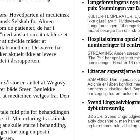
Lungeforeningens nye 
pub: Stemningen var fa
 dørs. Hovedparten af medicinsk
KULTUR-TEMPERATUR: Ejvin
Dansk Selskab for Almen
ikke gået i arv til Hvidovre-o
Lungeforeningen. Til gengæl
 de patienter, de har i
foråret besøgte han en irsk 
ed ønsket om at etablere et
Hospitalsdrama opnår 
 at udvikle måder at
nomineringer til centr
gttabsmedicin. Desværre har
STREAMING: Anden sæson a
er aktuelt ikke at levere
‘The Pitt’ har opnået intet 
et i årsrapporten.
nomineringer. Heraf er 13 i s
Litterær superstjerne 
SAMFUND: Den nigeriansk-a
r så stor en andel af Wegovy-
Adichie er i åben konflikt me
erer både Steen Bønløkke
sønnens pludselige død. Sage
om lægelig forsømmelse, mang
, at medicinen vælges fra. Den
Svend Lings selvbiograf
dybt utroværdig
tale fuld pris for behandlingen
BØGER: Svend Lings udgiver 
 til. Min erfaring fra klinisk
aktiv dødshjælp, men han end
 at skulle starte i behandling,
og for et konstruktivt bidrag
gen for tung en post i
dersen.