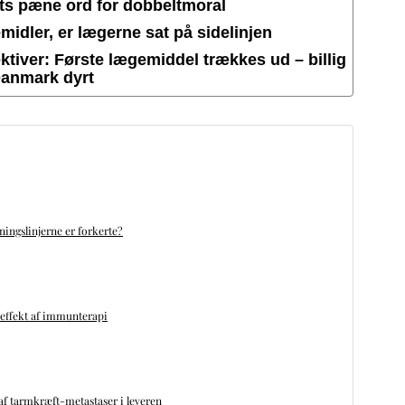
ets pæne ord for dobbeltmoral
idler, er lægerne sat på sidelinjen
tiver: Første lægemiddel trækkes ud – billig
Danmark dyrt
ningslinjerne er forkerte?
 effekt af immunterapi
f tarmkræft-metastaser i leveren