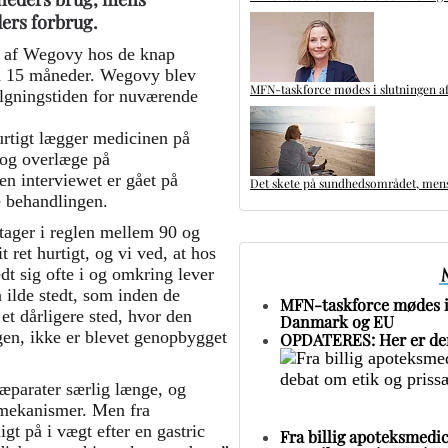
ders forbrug.
ug af Wegovy hos de knap
å 15 måneder. Wegovy blev
MFN-taskforce mødes i slutningen af
lgningstiden for nuværende
hurtigt lægger medicinen på
 og overlæge på
n interviewet er gået på
Det skete på sundhedsområdet, mens 
e behandlingen.
tager i reglen mellem 90 og
 ret hurtigt, og vi ved, at hos
edt sig ofte i og omkring lever
 ilde stedt, som inden de
MFN-taskforce mødes i 
 et dårligere sted, hvor den
Danmark og EU
gen, ikke er blevet genopbygget
OPDATERES: Her er den
æparater særlig længe, og
 mekanismer. Men fra
igt på i vægt efter en gastric
Fra billig apoteksmedic