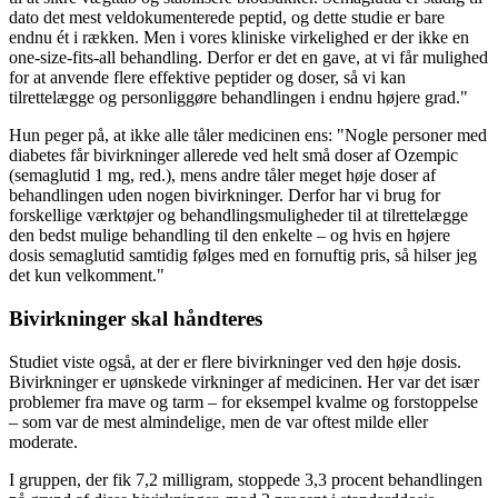
dato det mest veldokumenterede peptid, og dette studie er bare
endnu ét i rækken. Men i vores kliniske virkelighed er der ikke en
one-size-fits-all behandling. Derfor er det en gave, at vi får mulighed
for at anvende flere effektive peptider og doser, så vi kan
tilrettelægge og personliggøre behandlingen i endnu højere grad."
Hun peger på, at ikke alle tåler medicinen ens: "Nogle personer med
diabetes får bivirkninger allerede ved helt små doser af Ozempic
(semaglutid 1 mg, red.), mens andre tåler meget høje doser af
behandlingen uden nogen bivirkninger. Derfor har vi brug for
forskellige værktøjer og behandlingsmuligheder til at tilrettelægge
den bedst mulige behandling til den enkelte – og hvis en højere
dosis semaglutid samtidig følges med en fornuftig pris, så hilser jeg
det kun velkomment."
Bivirkninger skal håndteres
Studiet viste også, at der er flere bivirkninger ved den høje dosis.
Bivirkninger er uønskede virkninger af medicinen. Her var det især
problemer fra mave og tarm – for eksempel kvalme og forstoppelse
– som var de mest almindelige, men de var oftest milde eller
moderate.
I gruppen, der fik 7,2 milligram, stoppede 3,3 procent behandlingen