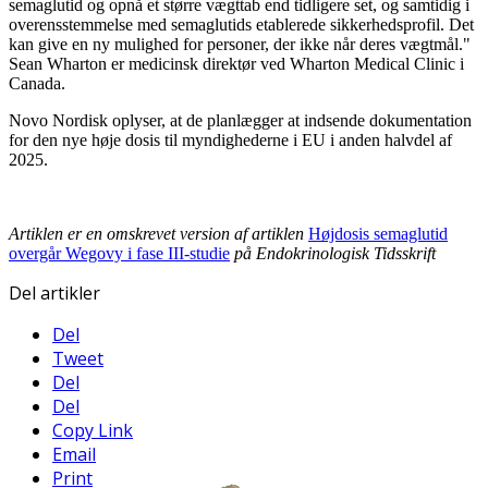
semaglutid og opnå et større vægttab end tidligere set, og samtidig i
overensstemmelse med semaglutids etablerede sikkerhedsprofil. Det
kan give en ny mulighed for personer, der ikke når deres vægtmål."
Sean Wharton er medicinsk direktør ved Wharton Medical Clinic i
Canada.
Novo Nordisk oplyser, at de planlægger at indsende dokumentation
for den nye høje dosis til myndighederne i EU i anden halvdel af
2025.
Artiklen er en omskrevet version af artiklen
Højdosis semaglutid
overgår Wegovy i fase III-studie
på Endokrinologisk Tidsskrift
Del artikler
Del
Tweet
Del
Del
Copy Link
Email
Print