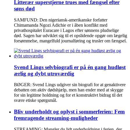
Litterær superstjerne trues med fængsel efter
søns død
SAMFUND: Den nigeriansk-amerikanske forfatter
Chimamanda Ngozi Adichie er i åben konflikt med
privathospitalet Euracare i Lagos efter sønnens pludselige
død. Sagen har udviklet sig til et opslidende opgør om lægelig
forsømmelse, mangelfuld journalføring og trusler om fængsel.
Svend Lings selvbiografi er på én gang hudløst
ærlig og dybt utroværdig
BØGER: Svend Lings udgiver sin biografi for at genaktivere
debatten om aktiv dødshjælp, men han ender med at skygge
for sin legitime holdning og for et konstruktivt bidrag til det
svære etiske spørgsmål.
Bliv underholdt og oplyst i sommerferien: Fem
fremragende streaming-muligheder
STREAMING: Mangler du lidt underholdning i ferien, der