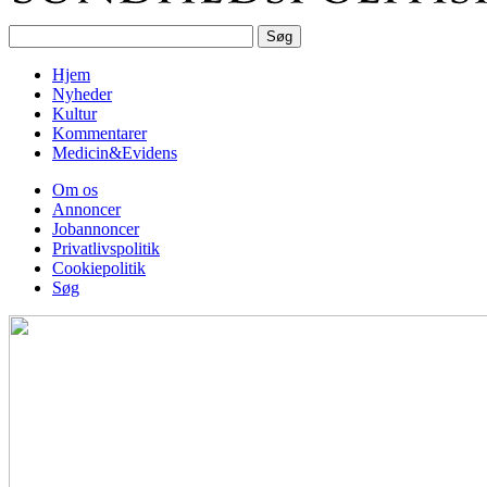
Hjem
Nyheder
Kultur
Kommentarer
Medicin&Evidens
Om os
Annoncer
Jobannoncer
Privatlivspolitik
Cookiepolitik
Søg