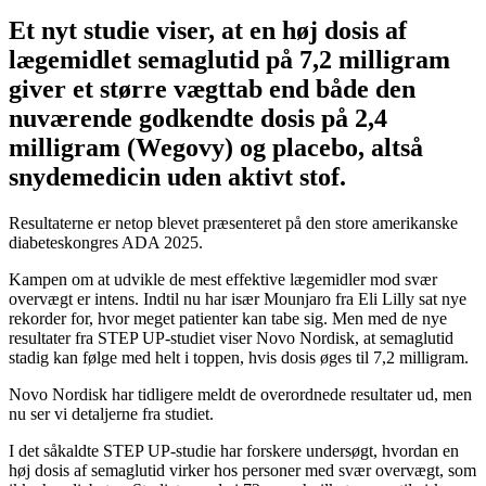
Et nyt studie viser, at en høj dosis af
lægemidlet semaglutid på 7,2 milligram
giver et større vægttab end både den
nuværende godkendte dosis på 2,4
milligram (Wegovy) og placebo, altså
snydemedicin uden aktivt stof.
Resultaterne er netop blevet præsenteret på den store amerikanske
diabeteskongres ADA 2025.
Kampen om at udvikle de mest effektive lægemidler mod svær
overvægt er intens. Indtil nu har især Mounjaro fra Eli Lilly sat nye
rekorder for, hvor meget patienter kan tabe sig. Men med de nye
resultater fra STEP UP-studiet viser Novo Nordisk, at semaglutid
stadig kan følge med helt i toppen, hvis dosis øges til 7,2 milligram.
Novo Nordisk har tidligere meldt de overordnede resultater ud, men
nu ser vi detaljerne fra studiet.
I det såkaldte STEP UP-studie har forskere undersøgt, hvordan en
høj dosis af semaglutid virker hos personer med svær overvægt, som