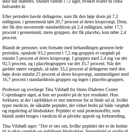
ikke har diabetes. Studiet varede i 72 uger, hvilket svarer til cirka
halvandet år.
Efter perioden havde deltagerne, som fik den høje dosis på 7,2
milligram, i gennemsnit tabt 20,7 procent af deres kropsvægt. Dem,
der fik den nuværende standarddosis på 2,4 milligram, tabte 17,5
procent i gennemsnit, mens gruppen, der fik placebo, kun tabte 2,4
procent.
Blandt de personer, som fortsatte med behandlingen gennem hele
perioden, opnåede 93,2 procent i 7,2 mg-gruppen et vægttab på
mindst 5 procent af deres kropsvægt. I gruppen med 2,4 mg var det
92,5 procent, og i placebogruppen var det 35,7 procent. Når det
gælder større vægttab, så tabte 33,2 procent af deltagerne med den
høje dosis mindst 25 procent af deres kropsvægt, sammenlignet med
16,7 procent i standarddosis-gruppen og ingen i placebo-gruppen.
Professor og overlæge Tina Vilsbøll fra Steno Diabetes Center
Copenhagen siger, at hun ser positivt på de nye resultater. Hun
forklarer, at der i øjeblikket er stor interesse for at finde ud af, hvilke
typer medicin, de såkaldte peptider, der virker bedst på både vægttab
og regulering af blodsukker. Peptider er små proteinstoffer, som
blandt andet bruges i medicin til at påvirke appetit og forbrænding.
Tina Vilsbøll siger: "Der er ræs om, hvilke peptider der er de bedste
til at sikre vægttab og stabilisere blodsukker. Semaglutid er stadig til