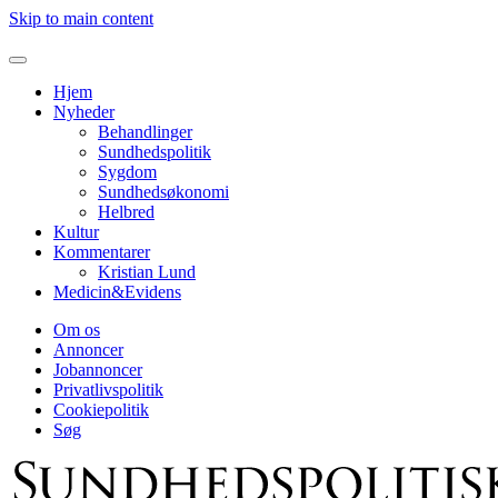
Skip to main content
Hjem
Nyheder
Behandlinger
Sundhedspolitik
Sygdom
Sundhedsøkonomi
Helbred
Kultur
Kommentarer
Kristian Lund
Medicin&Evidens
Om os
Annoncer
Jobannoncer
Privatlivspolitik
Cookiepolitik
Søg