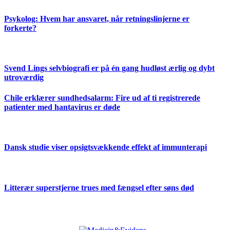
Psykolog: Hvem har ansvaret, når retningslinjerne er
forkerte?
Svend Lings selvbiografi er på én gang hudløst ærlig og dybt
utroværdig
Chile erklærer sundhedsalarm: Fire ud af ti registrerede
patienter med hantavirus er døde
Dansk studie viser opsigtsvækkende effekt af immunterapi
Litterær superstjerne trues med fængsel efter søns død