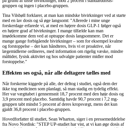
på grund af disse bivirkninger, mod 2 procent i standarddosis-
gruppen og ingen i placebo-gruppen.
Tina Vilsbøll forklarer, at man kan mindske bivirkninger ved at starte
med en lav dosis og så øge langsomt: "Allerede i mine unge
forskerdage erfarede vi, at med en højere dosis GLP-1 følger også
en højere grad af bivirkninger. I mange tilfælde kan man
imødekomme dem ved at optrappe dosis langsommere. Det er
mange gange forbigående bivirkninger – som for eksempel kvalme
og forstoppelse – der kan håndteres, hvis vi er proaktive, når
lægemidlerne ordineres, med information om rigelig væske, mindre
måltider, fysisk aktivitet og hos udvalgte patienter midler mod
forstoppelse."
Effekten ses også, når alle deltagere tælles med
Når forskerne kiggede på alle, der deltog i studiet, også dem der
ikke tog medicinen som planlagt, så man stadig en tydelig effekt.
Her var vægttabet i gennemsnit 18,7 procent med den høje dosis og
3,9 procent med placebo. Samtidig havde 90,7 procent i 7,2 mg-
gruppen tabt mindst 5 procent af deres kropsvægt, mens det kun
gjaldt 36,8 procent i placebo-gruppen.
Hovedforfatter til studiet, Sean Wharton, siger i en pressemeddelelse
fra Novo Nordisk: "STEP UP-studiet har vist, at vi kan øge dosis af