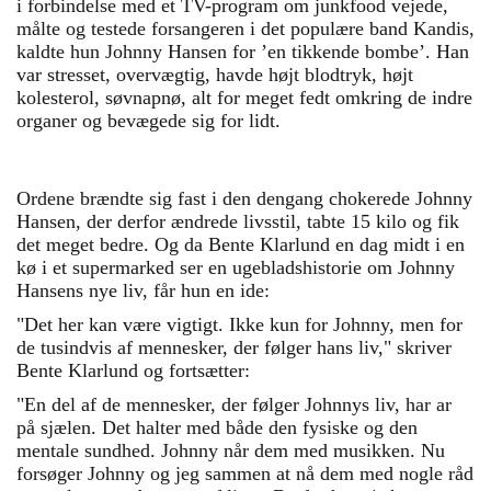
i forbindelse med et TV-program om junkfood vejede,
målte og testede forsangeren i det populære band Kandis,
kaldte hun Johnny Hansen for ’en tikkende bombe’. Han
var stresset, overvægtig, havde højt blodtryk, højt
kolesterol, søvnapnø, alt for meget fedt omkring de indre
organer og bevægede sig for lidt.
Ordene brændte sig fast i den dengang chokerede Johnny
Hansen, der derfor ændrede livsstil, tabte 15 kilo og fik
det meget bedre. Og da Bente Klarlund en dag midt i en
kø i et supermarked ser en ugebladshistorie om Johnny
Hansens nye liv, får hun en ide:
"Det her kan være vigtigt. Ikke kun for Johnny, men for
de tusindvis af mennesker, der følger hans liv," skriver
Bente Klarlund og fortsætter:
"En del af de mennesker, der følger Johnnys liv, har ar
på sjælen. Det halter med både den fysiske og den
mentale sundhed. Johnny når dem med musikken. Nu
forsøger Johnny og jeg sammen at nå dem med nogle råd