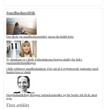
Sundhedspolitik
Det skete på sundhedsområdet, mens du holdt ferie
Ny database er i drift: Patientskema bruges stadig for lidt i
psoriasisbehandlingen
Chile erklærer sundhedsalarm: Fire ud af ti registrerede patienter med
hantavirus er døde
Hospitalsafdeling dropper rutinekontroller og får bedre tid til de akut
syge
Flere artikler