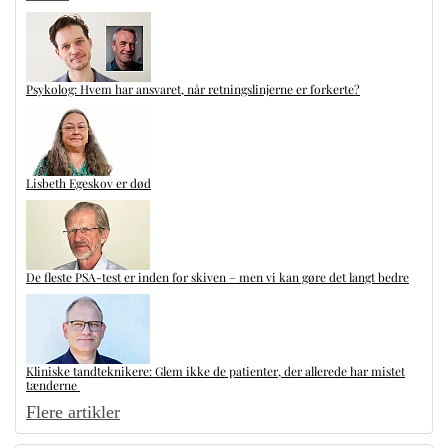
Psykolog: Hvem har ansvaret, når retningslinjerne er forkerte?
Lisbeth Egeskov er død
De fleste PSA-test er inden for skiven – men vi kan gøre det langt bedre
Kliniske tandteknikere: Glem ikke de patienter, der allerede har mistet
tænderne
Flere artikler