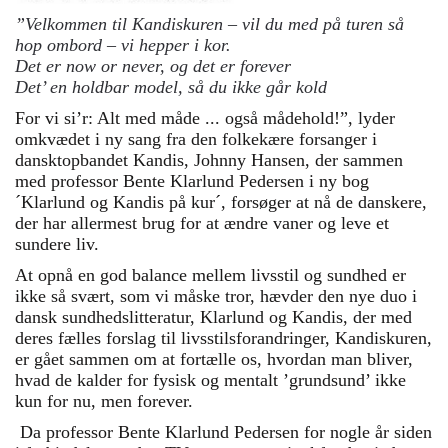
”Velkommen til Kandiskuren – vil du med på turen så
hop ombord – vi hepper i kor.
Det er now or never, og det er forever
Det’ en holdbar model, så du ikke går kold
For vi si’r: Alt med måde ... også mådehold!”, lyder
omkvædet i ny sang fra den folkekære forsanger i
dansktopbandet Kandis, Johnny Hansen, der sammen
med professor Bente Klarlund Pedersen i ny bog
´Klarlund og Kandis på kur´, forsøger at nå de danskere,
der har allermest brug for at ændre vaner og leve et
sundere liv.
At opnå en god balance mellem livsstil og sundhed er
ikke så svært, som vi måske tror, hævder den nye duo i
dansk sundhedslitteratur, Klarlund og Kandis, der med
deres fælles forslag til livsstilsforandringer, Kandiskuren,
er gået sammen om at fortælle os, hvordan man bliver,
hvad de kalder for fysisk og mentalt ’grundsund’ ikke
kun for nu, men forever.
Da professor Bente Klarlund Pedersen for nogle år siden