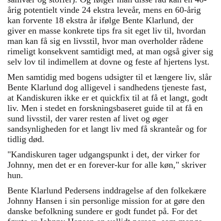
årig potentielt vinde 24 ekstra leveår, mens en 60-årig
kan forvente 18 ekstra år ifølge Bente Klarlund, der
giver en masse konkrete tips fra sit eget liv til, hvordan
man kan få sig en livsstil, hvor man overholder rådene
rimeligt konsekvent samtidigt med, at man også giver sig
selv lov til indimellem at dovne og feste af hjertens lyst.
Men samtidig med bogens udsigter til et længere liv, slår
Bente Klarlund dog alligevel i sandhedens tjeneste fast,
at Kandiskuren ikke er et quickfix til at få et langt, godt
liv. Men i stedet en forskningsbaseret guide til at få en
sund livsstil, der varer resten af livet og øger
sandsynligheden for et langt liv med få skranteår og for
tidlig død.
"Kandiskuren tager udgangspunkt i det, der virker for
Johnny, men det er en forever-kur for alle køn," skriver
hun.
Bente Klarlund Pedersens inddragelse af den folkekære
Johnny Hansen i sin personlige mission for at gøre den
danske befolkning sundere er godt fundet på. For det