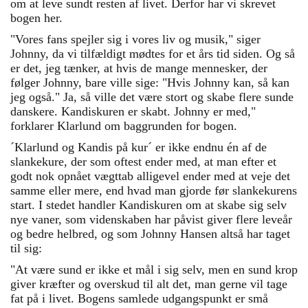
om at leve sundt resten af livet. Derfor har vi skrevet
bogen her.
"Vores fans spejler sig i vores liv og musik," siger
Johnny, da vi tilfældigt mødtes for et års tid siden. Og så
er det, jeg tænker, at hvis de mange mennesker, der
følger Johnny, bare ville sige: "Hvis Johnny kan, så kan
jeg også." Ja, så ville det være stort og skabe flere sunde
danskere. Kandiskuren er skabt. Johnny er med,"
forklarer Klarlund om baggrunden for bogen.
´Klarlund og Kandis på kur´ er ikke endnu én af de
slankekure, der som oftest ender med, at man efter et
godt nok opnået vægttab alligevel ender med at veje det
samme eller mere, end hvad man gjorde før slankekurens
start. I stedet handler Kandiskuren om at skabe sig selv
nye vaner, som videnskaben har påvist giver flere leveår
og bedre helbred, og som Johnny Hansen altså har taget
til sig:
"At være sund er ikke et mål i sig selv, men en sund krop
giver kræfter og overskud til alt det, man gerne vil tage
fat på i livet. Bogens samlede udgangspunkt er små