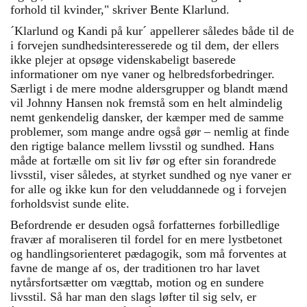
forhold til kvinder," skriver Bente Klarlund.
´Klarlund og Kandi på kur´ appellerer således både til de
i forvejen sundhedsinteresserede og til dem, der ellers
ikke plejer at opsøge videnskabeligt baserede
informationer om nye vaner og helbredsforbedringer.
Særligt i de mere modne aldersgrupper og blandt mænd
vil Johnny Hansen nok fremstå som en helt almindelig
nemt genkendelig dansker, der kæmper med de samme
problemer, som mange andre også gør – nemlig at finde
den rigtige balance mellem livsstil og sundhed. Hans
måde at fortælle om sit liv før og efter sin forandrede
livsstil, viser således, at styrket sundhed og nye vaner er
for alle og ikke kun for den veluddannede og i forvejen
forholdsvist sunde elite.
Befordrende er desuden også forfatternes forbilledlige
fravær af moraliseren til fordel for en mere lystbetonet
og handlingsorienteret pædagogik, som må forventes at
favne de mange af os, der traditionen tro har lavet
nytårsfortsætter om vægttab, motion og en sundere
livsstil. Så har man den slags løfter til sig selv, er