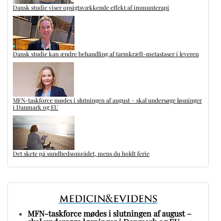
Dansk studie viser opsigtsvækkende effekt af immunterapi
Dansk studie kan ændre behandling af tarmkræft-metastaser i leveren
MFN-taskforce mødes i slutningen af august – skal undersøge løsninger
i Danmark og EU
Det skete på sundhedsområdet, mens du holdt ferie
MFN-taskforce mødes i slutningen af august –