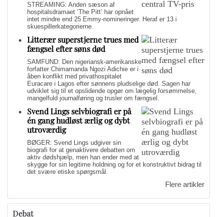
STREAMING: Anden sæson af
hospitalsdramaet ‘The Pitt’ har opnået
intet mindre end 25 Emmy-nomineringer. Heraf er 13 i
skuespillerkategorierne.
Litterær superstjerne trues med
fængsel efter søns død
SAMFUND: Den nigeriansk-amerikanske
forfatter Chimamanda Ngozi Adichie er i
åben konflikt med privathospitalet
Euracare i Lagos efter sønnens pludselige død. Sagen har
udviklet sig til et opslidende opgør om lægelig forsømmelse,
mangelfuld journalføring og trusler om fængsel.
Svend Lings selvbiografi er på
én gang hudløst ærlig og dybt
utroværdig
BØGER: Svend Lings udgiver sin
biografi for at genaktivere debatten om
aktiv dødshjælp, men han ender med at
skygge for sin legitime holdning og for et konstruktivt bidrag til
det svære etiske spørgsmål.
Flere artikler
Debat