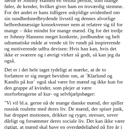
første er Johnny Hansen en vellidt person, som mange
føler, de kender, hvilket giver ham en troværdig stemme.
For det andet er hans tidligere uskyldige uvidenhed om
sin sundhedsnedbrydende livsstil og dennes alvorlige
helbredsmæssige konsekvenser nem at relatere sig til for
mange – ikke mindst for mange mænd. Og for det tredje
er Johnny Hansens meget konkrete, jordbundne og helt
udramatiske måde at vende sit liv rundt på inspirerende
og motiverende udfra devisen: Hvis han kan, hvis det
ikke er sværere og i øvrigt virker så godt, så kan jeg da
også.
Det er i det hele taget tydeligt at mærke, at de to
forfattere er sig meget bevidste om, at ´Klarlund og
Kandis på kur´ også skal være for mænd og ikke kun for
den gruppe af kvinder, som plejer at være
storforbrugerne af kur- og selvhjælpsbøger:
"Vi vil bl.a. gerne nå de mange danske mænd, der spiller
russisk roulette med deres liv. De mænd, der spiser junk,
har droppet motionen, drikker og ryger, stresser, sover
dårligt og forsømmer deres sociale liv. Det kan ikke være
rigtigt, at mænd skal have en overdødelighed på fire år i