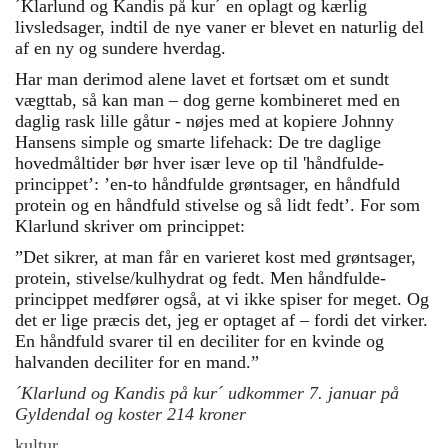
´Klarlund og Kandis på kur´ en oplagt og kærlig
livsledsager, indtil de nye vaner er blevet en naturlig del
af en ny og sundere hverdag.
Har man derimod alene lavet et fortsæt om et sundt
vægttab, så kan man – dog gerne kombineret med en
daglig rask lille gåtur - nøjes med at kopiere Johnny
Hansens simple og smarte lifehack: De tre daglige
hovedmåltider bør hver især leve op til 'håndfulde-
princippet’: ’en-to håndfulde grøntsager, en håndfuld
protein og en håndfuld stivelse og så lidt fedt’. For som
Klarlund skriver om princippet:
”Det sikrer, at man får en varieret kost med grøntsager,
protein, stivelse/kulhydrat og fedt. Men håndfulde-
princippet medfører også, at vi ikke spiser for meget. Og
det er lige præcis det, jeg er optaget af – fordi det virker.
En håndfuld svarer til en deciliter for en kvinde og
halvanden deciliter for en mand.”
´Klarlund og Kandis på kur´ udkommer 7. januar på
Gyldendal og koster 214 kroner
kultur