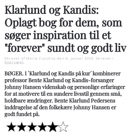
Klarlund og Kandis:
Oplagt bog for dem, som
søger inspiration til et
"forever" sundt og godt liv
Skrevet af Maria Cuculiza den
6. januar 2025
. Skrevet i
Overvægt
.
BØGER. I ´Klarlund og Kandis på kur´ kombinerer
professor Bente Klarlund og Kandis-forsanger
Johnny Hansen videnskab og personlige erfaringer
for at motivere til en sundere livsstil gennem små,
holdbare ændringer. Bente Klarlund Pedersens
inddragelse af den folkekære Johnny Hansen er
godt fundet på.