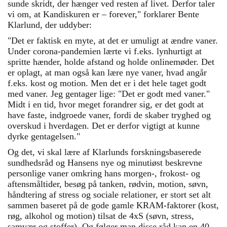
sunde skridt, der hænger ved resten af livet. Derfor taler
vi om, at Kandiskuren er – forever," forklarer Bente
Klarlund, der uddyber:
"Det er faktisk en myte, at det er umuligt at ændre vaner.
Under corona-pandemien lærte vi f.eks. lynhurtigt at
spritte hænder, holde afstand og holde onlinemøder. Det
er oplagt, at man også kan lære nye vaner, hvad angår
f.eks. kost og motion. Men det er i det hele taget godt
med vaner. Jeg gentager lige: "Det er godt med vaner."
Midt i en tid, hvor meget forandrer sig, er det godt at
have faste, indgroede vaner, fordi de skaber tryghed og
overskud i hverdagen. Det er derfor vigtigt at kunne
dyrke gentagelsen."
Og det, vi skal lære af Klarlunds forskningsbaserede
sundhedsråd og Hansens nye og minutiøst beskrevne
personlige vaner omkring hans morgen-, frokost- og
aftensmåltider, besøg på tanken, rødvin, motion, søvn,
håndtering af stress og sociale relationer, er stort set alt
sammen baseret på de gode gamle KRAM-faktorer (kost,
røg, alkohol og motion) tilsat de 4xS (søvn, stress,
samvær og stoffer). Og følger man disse råd kan en 40-