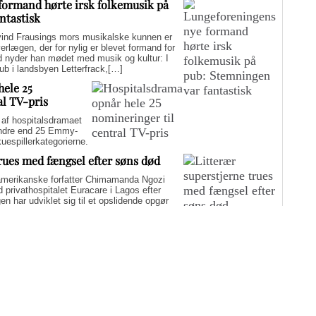
formand hørte irsk folkemusik på
ntastisk
d Frausings mors musikalske kunnen er
verlægen, der for nylig er blevet formand for
d nyder han mødet med musik og kultur: I
pub i landsbyen Letterfrack,[…]
hele 25
al TV-pris
f hospitalsdramaet
mindre end 25 Emmy-
kuespillerkategorierne.
trues med fængsel efter søns død
merikanske forfatter Chimamanda Ngozi
d privathospitalet Euracare i Lagos efter
n har udviklet sig til et opslidende opgør
elfuld journalføring og trusler om fængsel.
i er på én gang hudløst ærlig og
sin biografi for at genaktivere debatten om
er med at skygge for sin legitime holdning
 til det svære etiske spørgsmål.
Flere artikler