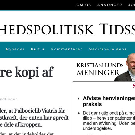
OM OS
ANNONCER
JO
Nyheder
Kultur
Kommentarer
Medicin&Evidens
re kopi af
Afviste henvisninge
ndlinger
.
praksis
 at Palbociclib Viatris får
Det gør rigtig ondt på alme
stkræft, der enten har spredt
tilløb – henviser patienter 
med en afvisning. Uden be
re dele af kroppen.
undersøgelser.
er, at det indeholder det