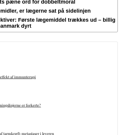
ets pæne ord for dobbeltmoral
idler, er lægerne sat på sidelinjen
tiver: Første lægemiddel trækkes ud – billig
Danmark dyrt
 effekt af immunterapi
ningslinjerne er forkerte?
f tarmkræft-metastaser i leveren