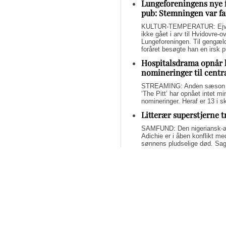
Lungeforeningens nye 
pub: Stemningen var fa
KULTUR-TEMPERATUR: Ejvin
ikke gået i arv til Hvidovre-o
Lungeforeningen. Til gengæl
foråret besøgte han en irsk 
Hospitalsdrama opnår 
nomineringer til centr
STREAMING: Anden sæson a
‘The Pitt’ har opnået intet 
nomineringer. Heraf er 13 i s
Litterær superstjerne 
SAMFUND: Den nigeriansk-a
Adichie er i åben konflikt me
sønnens pludselige død. Sage
om lægelig forsømmelse, mang
Svend Lings selvbiograf
dybt utroværdig
BØGER: Svend Lings udgiver 
aktiv dødshjælp, men han end
og for et konstruktivt bidrag