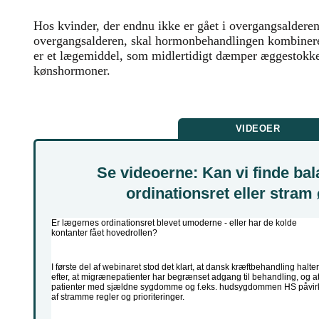
Hos kvinder, der endnu ikke er gået i overgangsalderen 
overgangsalderen, skal hormonbehandlingen kombine
er et lægemiddel, som midlertidigt dæmper æggestokke
kønshormoner.
VIDEOER
Se videoerne: Kan vi finde ba
ordinationsret eller stra
Er lægernes ordinationsret blevet umoderne - eller har de kolde
kontanter fået hovedrollen?
I første del af webinaret stod det klart, at dansk kræftbehandling halter
efter, at migrænepatienter har begrænset adgang til behandling, og a
patienter med sjældne sygdomme og f.eks. hudsygdommen HS påvir
af stramme regler og prioriteringer.