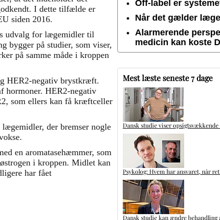
Off-label er system
dkendt. I dette tilfælde er
Når det gælder lægem
 EU siden 2016.
Alarmerende perspek
 udvalg for lægemidler til
medicin kan koste 
g bygger på studier, som viser,
g virker på samme måde i kroppen
Mest læste seneste 7 dage
og HER2-negativ brystkræft.
 af hormoner. HER2-negativ
2, som ellers kan få kræftceller
Dansk studie viser opsigtsvækkende
 lægemidler, der bremser nogle
 vokse.
n med en aromatasehæmmer, som
østrogen i kroppen. Midlet kan
Psykolog: Hvem har ansvaret, når ret
ligere har fået
Dansk studie kan ændre behandling a