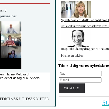
el 2
 genses her
Ny database er i drift: Patientskema 
Chile erklærer sundhedsalarm: Fire u
Hospitalsafdeling dropper rutinekontr
Flere artikler
Tilmeld dig vores nyhedsbre
sen, Hanne Melgaard
ke debat deltog bl.a. Anders
TILMELD