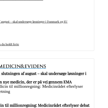
 august – skal undersøge løsninger i Danmark og EU
du holdt ferie
slutningen af august – skal undersøge løsninger i
 nye medicin, der er på vej gennem EMA
in til millionregning: Medicinrådet efterlyser debat