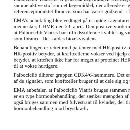
samme aktive stof som et lægemiddel, der allerede er go
referenceproduktet Ibrance, som har været godkendt i
EMA’s anbefaling blev vedtaget på et møde i agenturets
mennesker, CHMP, den 23. april. Den positive vurderin
at Palbociclib Viatris har tilfredsstillende kvalitet o
som Ibrance. Det kaldes bioækvivalens.
Behandlingen er rettet mod patienter med HR-positiv 
HR-positiv betyder, at kræftcellerne vokser ved hjælp
betyder, at kræften ikke har for meget af proteinet HER
til at vokse hurtigere.
Palbociclib tilhører gruppen CDK4/6-hæmmere. Det er
af de signaler, som kræftceller bruger til at dele sig og
EMA anbefaler, at Palbociclib Viatris bruges samme
er en type hormonbehandling, der sænker mængden af 
også bruges sammen med fulvestrant til kvinder, der tid
hormonbehandling mod brystkræft.