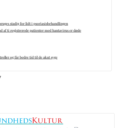
bruges stadig for lidt i psoriasisbehandlingen
d af ti registrerede patienter med hantavirus er døde
oller og får bedre tid til de akut syge
v