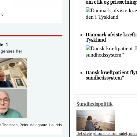
om etik og prissætning
 og
Danmark afviste kræftm
Tyskland
el 1
r genses her
Dansk kræftpatient flytt
sundhedssystem”
Sundhedspolitik
is Thomsen, Peter Meldgaard, Laurids
Det skete på sundhedsområdet, mens 