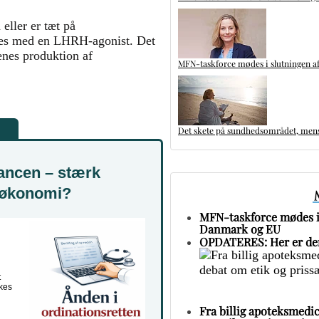
eller er tæt på
res med en LHRH-agonist. Det
nes produktion af
MFN-taskforce mødes i slutningen af
Det skete på sundhedsområdet, mens 
lancen – stærk
m økonomi?
MFN-taskforce mødes i 
Danmark og EU
OPDATERES: Her er den
t
kes
Fra billig apoteksmedic