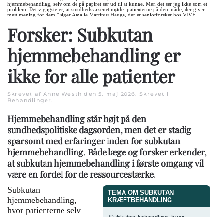
hjemmebehandling, selv om de på papiret ser ud til at kunne. Men det ser jeg ikke som et
problem. Det vigtigste er, at sundhedsvæsenet møder patienterne på den måde, der giver
mest mening for dem," siger Amalie Martinus Hauge, der er seniorforsker hos VIVE.
Forsker: Subkutan
hjemmebehandling er
ikke for alle patienter
Skrevet af Anne Westh den
5. maj 2026
. Skrevet i
Behandlinger
.
Hjemmebehandling står højt på den
sundhedspolitiske dagsorden, men det er stadig
sparsomt med erfaringer inden for subkutan
hjemmebehandling. Både læge og forsker erkender,
at subkutan hjemmebehandling i første omgang vil
være en fordel for de ressourcestærke.
Subkutan
TEMA OM SUBKUTAN
hjemmebehandling,
KRÆFTBEHANDLING
hvor patienterne selv