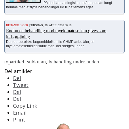
På det hæmatologiske område er man langt
fremme med at flytte behandlinger ud til patientens eget
BEHANDLINGER
| TIRSDAG, 28. APRIL 2026 00:10
Endnu en behandling mod myelomatose kan gives som
indsprøjtning
Den europæiske lægemiddelkomité CHMP anbefaler, at
myelomatosemidlet isatuximab, der sælges under
topartikel
,
subkutan
,
behandling under huden
Del artikler
Del
Tweet
Del
Del
Copy Link
Email
Print