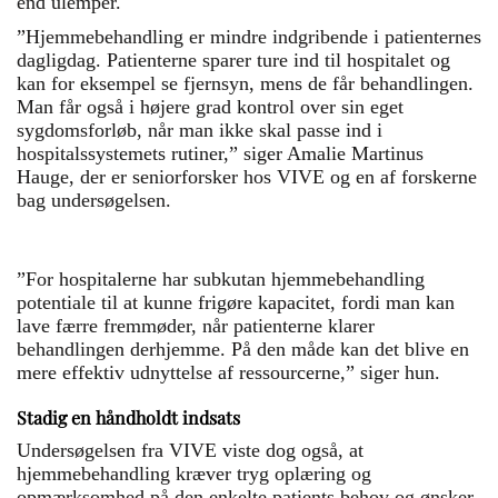
end ulemper.
”Hjemmebehandling er mindre indgribende i patienternes
dagligdag. Patienterne sparer ture ind til hospitalet og
kan for eksempel se fjernsyn, mens de får behandlingen.
Man får også i højere grad kontrol over sin eget
sygdomsforløb, når man ikke skal passe ind i
hospitalssystemets rutiner,” siger Amalie Martinus
Hauge, der er seniorforsker hos VIVE og en af forskerne
bag undersøgelsen.
”For hospitalerne har subkutan hjemmebehandling
potentiale til at kunne frigøre kapacitet, fordi man kan
lave færre fremmøder, når patienterne klarer
behandlingen derhjemme. På den måde kan det blive en
mere effektiv udnyttelse af ressourcerne,” siger hun.
Stadig en håndholdt indsats
Undersøgelsen fra VIVE viste dog også, at
hjemmebehandling kræver tryg oplæring og
opmærksomhed på den enkelte patients behov og ønsker.