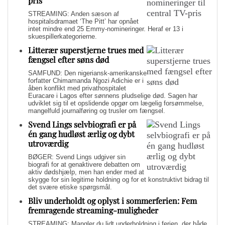
pris
STREAMING: Anden sæson af
hospitalsdramaet ‘The Pitt’ har opnået
intet mindre end 25 Emmy-nomineringer. Heraf er 13 i
skuespillerkategorierne.
Litterær superstjerne trues med
fængsel efter søns død
SAMFUND: Den nigeriansk-amerikanske
forfatter Chimamanda Ngozi Adichie er i
åben konflikt med privathospitalet
Euracare i Lagos efter sønnens pludselige død. Sagen har
udviklet sig til et opslidende opgør om lægelig forsømmelse,
mangelfuld journalføring og trusler om fængsel.
Svend Lings selvbiografi er på
én gang hudløst ærlig og dybt
utroværdig
BØGER: Svend Lings udgiver sin
biografi for at genaktivere debatten om
aktiv dødshjælp, men han ender med at
skygge for sin legitime holdning og for et konstruktivt bidrag til
det svære etiske spørgsmål.
Bliv underholdt og oplyst i sommerferien: Fem
fremragende streaming-muligheder
STREAMING: Mangler du lidt underholdning i ferien, der både