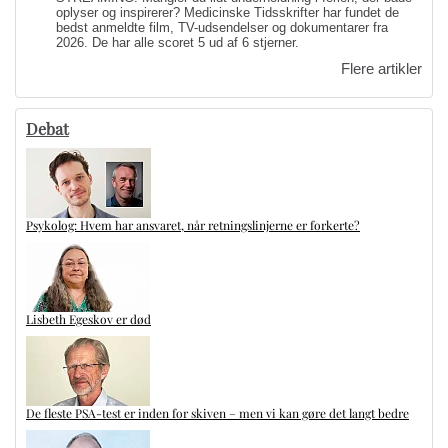
oplyser og inspirerer? Medicinske Tidsskrifter har fundet de
bedst anmeldte film, TV-udsendelser og dokumentarer fra
2026. De har alle scoret 5 ud af 6 stjerner.
Flere artikler
Debat
Psykolog: Hvem har ansvaret, når retningslinjerne er forkerte?
Lisbeth Egeskov er død
De fleste PSA-test er inden for skiven – men vi kan gøre det langt bedre