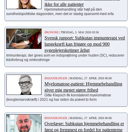
ikke for alle patienter
Hjemmebehandling står højt på den
sundhedspolitiske dagsorden, men det er stadig sparsomt med erfa
ØKONOMI
| TIRSDAG, 5. MAJ 2026 03:56
Svensk rapport: Subkutan immunterapi ved
lungekræft kan frigøre op mod 900
sygeplejersketimer årligt
Immunterapi, der gives som en indsprøjtning under huden (SC), reducerer
tidsforbrug og omkostninge
BEHANDLINGER
| MANDAG, 27. APRIL 2026 06:00
Myelomatose-patient: Hjemmebehandling
giver mig meget større frihed
Gitte Klepsch fik konstateret myelomatose
(knoglemarvskræft) i 2021 og har siden da prøvet to form
BEHANDLINGER
| MANDAG, 27. APRIL 2026 06:06
Overlæge: Subkutan hjemmebehandling er
først og fremmest en fordel for patienterne