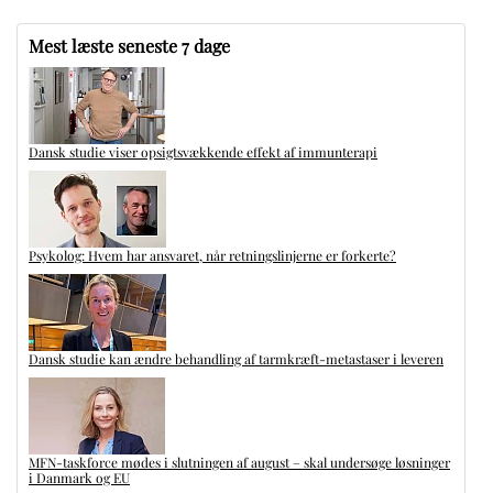
Mest læste seneste 7 dage
Dansk studie viser opsigtsvækkende effekt af immunterapi
Psykolog: Hvem har ansvaret, når retningslinjerne er forkerte?
Dansk studie kan ændre behandling af tarmkræft-metastaser i leveren
MFN-taskforce mødes i slutningen af august – skal undersøge løsninger
i Danmark og EU