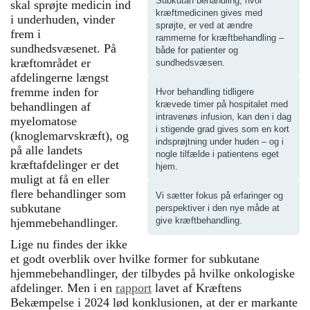
Subkutan behandling, hvor
skal sprøjte medicin ind
kræftmedicinen gives med
i underhuden, vinder
sprøjte, er ved at ændre
frem i
rammerne for kræftbehandling –
sundhedsvæsenet. På
både for patienter og
kræftområdet er
sundhedsvæsen.
afdelingerne længst
fremme inden for
Hvor behandling tidligere
krævede timer på hospitalet med
behandlingen af
intravenøs infusion, kan den i dag
myelomatose
i stigende grad gives som en kort
(knoglemarvskræft), og
indsprøjtning under huden – og i
på alle landets
nogle tilfælde i patientens eget
kræftafdelinger er det
hjem.
muligt at få en eller
flere behandlinger som
Vi sætter fokus på erfaringer og
subkutane
perspektiver i den nye måde at
give kræftbehandling.
hjemmebehandlinger.
Lige nu findes der ikke
et godt overblik over hvilke former for subkutane
hjemmebehandlinger, der tilbydes på hvilke onkologiske
afdelinger. Men i en
rapport
lavet af Kræftens
Bekæmpelse i 2024 lød konklusionen, at der er markante