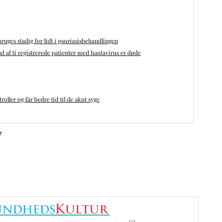
bruges stadig for lidt i psoriasisbehandlingen
d af ti registrerede patienter med hantavirus er døde
oller og får bedre tid til de akut syge
v