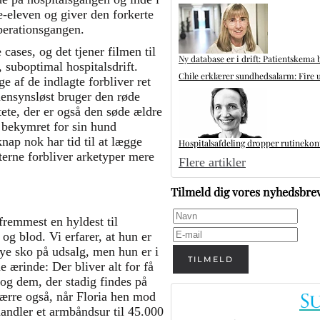
je-eleven og giver den forkerte
 operationsgangen.
cases, og det tjener filmen til
Ny database er i drift: Patientskema 
 suboptimal hospitalsdrift.
Chile erklærer sundhedsalarm: Fire u
 af de indlagte forbliver ret
hensynsløst bruger den røde
ete, der er også den søde ældre
 bekymret for sin hund
nap nok har tid til at lægge
Hospitalsafdeling dropper rutinekontr
nterne forbliver arketyper mere
Flere artikler
Tilmeld dig vores nyhedsbre
 fremmest en hyldest til
g blod. Vi erfarer, at hun er
 nye sko på udsalg, men hun er i
TILMELD
e ærinde: Der bliver alt for få
, og dem, der stadig findes på
værre også, når Floria hen mod
handler et armbåndsur til 45.000