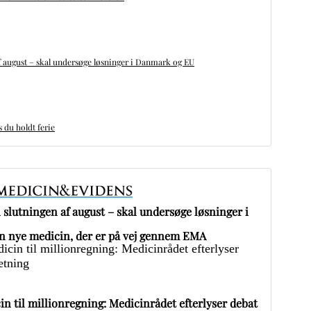
 august – skal undersøge løsninger i Danmark og EU
du holdt ferie
slutningen af august – skal undersøge løsninger i
 nye medicin, der er på vej gennem EMA
in til millionregning: Medicinrådet efterlyser debat