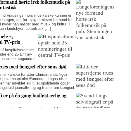
formand hørte irsk folkemusik på
ntastisk
d Frausings mors musikalske kunnen er
verlægen, der for nylig er blevet formand for
d nyder han mødet med musik og kultur: I
pub i landsbyen Letterfrack,[…]
hele 25
al TV-pris
f hospitalsdramaet
mindre end 25 Emmy-
kuespillerkategorierne.
trues med fængsel efter søns død
merikanske forfatter Chimamanda Ngozi
d privathospitalet Euracare i Lagos efter
n har udviklet sig til et opslidende opgør
elfuld journalføring og trusler om fængsel.
i er på én gang hudløst ærlig og
sin biografi for at genaktivere debatten om
er med at skygge for sin legitime holdning
 til det svære etiske spørgsmål.
Flere artikler