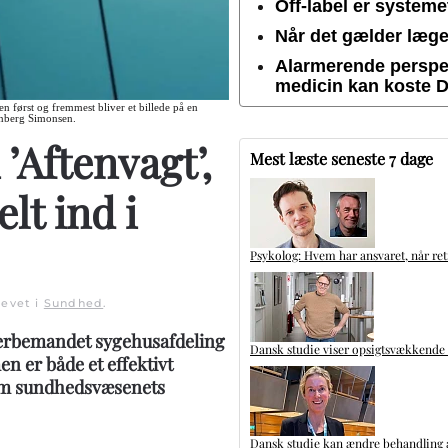
Off-label er system
Når det gælder lægem
Alarmerende perspek
medicin kan koste 
ren først og fremmest bliver et billede på en
inberg Simonsen.
 ’Aftenvagt’,
Mest læste seneste 7 dage
lt ind i
Psykolog: Hvem har ansvaret, når ret
revet i
Sundhed
.
derbemandet sygehusafdeling
Dansk studie viser opsigtsvækkende
n er både et effektivt
om sundhedsvæsenets
Dansk studie kan ændre behandling a