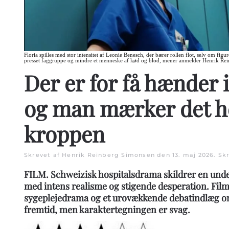
Floria spilles med stor intensitet af Leonie Benesch, der bærer rollen flot, selv om figu
presset faggruppe og mindre et menneske af kød og blod, mener anmelder Henrik Re
Der er for få hænder i
og man mærker det he
kroppen
Skrevet af Henrik Reinberg Simonsen den
13. maj 2026
. Sk
FILM. Schweizisk hospitalsdrama skildrer en un
med intens realisme og stigende desperation. Filme
sygeplejedrama og et urovækkende debatindlæg 
fremtid, men karaktertegningen er svag.