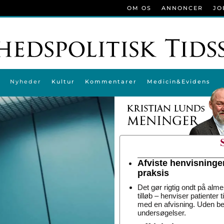
OM OS
ANNONCER
JO
Nyheder
Kultur
Kommentarer
Medicin&Evidens
Afviste henvisninge
praksis
Det gør rigtig ondt på alme
tilløb – henviser patienter 
med en afvisning. Uden be
undersøgelser.