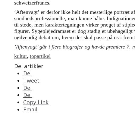
schweizerfrancs.
’Aftenvagt’ er derfor ikke helt det mesterlige portræt a
sundhedsprofessionelle, man kunne håbe. Indignatione
til stede, men karaktertegningen virker præget af stipl
figurer. Sygeplejedramaet er dog stadig et ubehagelig
nødvendig debat om, hvem der skal passe på os i fremt
’Aftenvagt’ går i flere biografer og havde premiere 7. 
kultur
,
topartikel
Del artikler
Del
Tweet
Del
Del
Copy Link
Email
Print