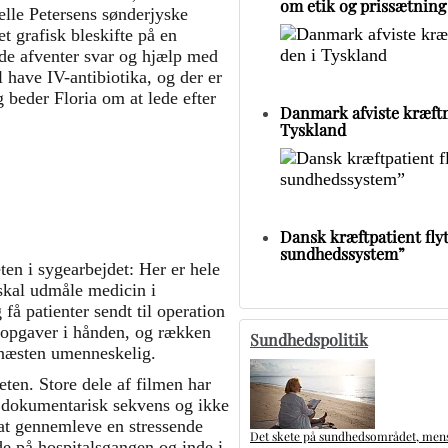
om etik og prissætning
lle Petersens sønderjyske
 grafisk bleskifte på en
nde afventer svar og hjælp med
 have IV-antibiotika, og der er
g beder Floria om at lede efter
Danmark afviste kræftm
Tyskland
Dansk kræftpatient flytt
sundhedssystem”
en i sygearbejdet: Her er hele
 skal udmåle medicin i
å patienter sendt til operation
 opgaver i hånden, og rækken
Sundhedspolitik
r næsten umenneskelig.
eten. Store dele af filmen har
 dokumentarisk sekvens og ikke
 at gennemleve en stressende
Det skete på sundhedsområdet, mens 
de på hospitalsgangen og inde i