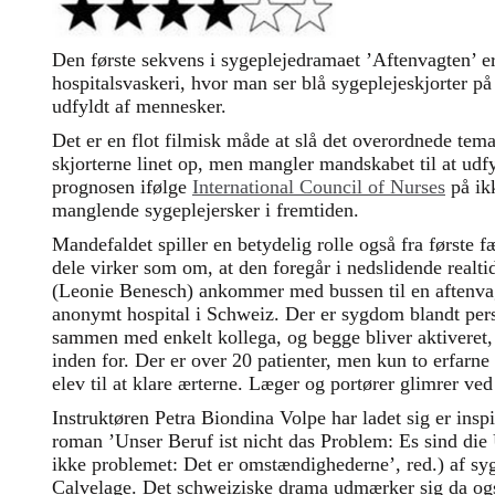
Den første sekvens i sygeplejedramaet ’Aftenvagten’ er
hospitalsvaskeri, hvor man ser blå sygeplejeskjorter på
udfyldt af mennesker.
Det er en flot filmisk måde at slå det overordnede tema
skjorterne linet op, men mangler mandskabet til at ud
prognosen ifølge
International Council of Nurses
på ik
manglende sygeplejersker i fremtiden.
Mandefaldet spiller en betydelig rolle også fra første fæ
dele virker som om, at den foregår i nedslidende realti
(Leonie Benesch) ankommer med bussen til en aftenvagt
anonymt hospital i Schweiz. Der er sygdom blandt per
sammen med enkelt kollega, og begge bliver aktiveret,
inden for. Der er over 20 patienter, men kun to erfarne
elev til at klare ærterne. Læger og portører glimrer v
Instruktøren Petra Biondina Volpe har ladet sig er inspi
roman ’Unser Beruf ist nicht das Problem: Es sind die
ikke problemet: Det er omstændighederne’, red.) af sy
Calvelage. Det schweiziske drama udmærker sig da ogs