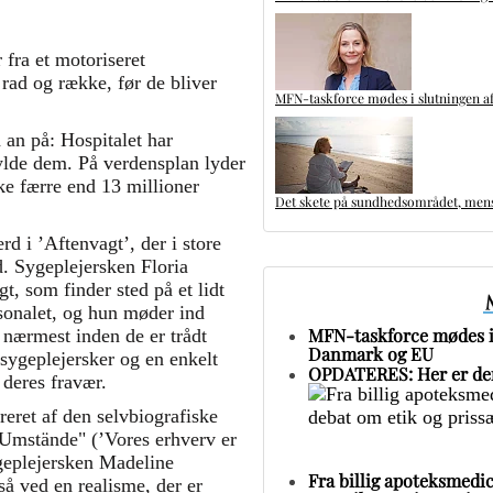
 fra et motoriseret
 rad og række, før de bliver
MFN-taskforce mødes i slutningen af
 an på: Hospitalet har
fylde dem. På verdensplan lyder
ke færre end 13 millioner
Det skete på sundhedsområdet, mens 
rd i ’Aftenvagt’, der i store
d. Sygeplejersken Floria
, som finder sted på et lidt
sonalet, og hun møder ind
MFN-taskforce mødes i 
 nærmest inden de er trådt
Danmark og EU
 sygeplejersker og en enkelt
OPDATERES: Her er den
ed deres fravær.
reret af den selvbiografiske
 Umstände" (’Vores erhverv er
geplejersken Madeline
Fra billig apoteksmedic
å ved en realisme, der er