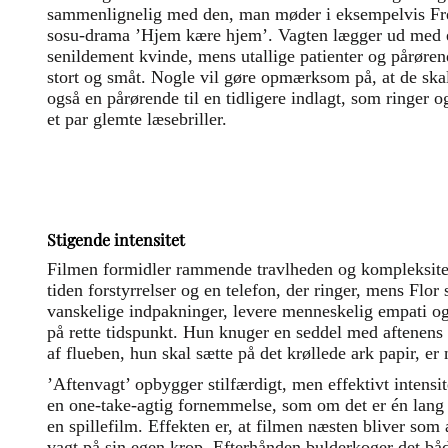
sammenlignelig med den, man møder i eksempelvis Fre
sosu-drama ’Hjem kære hjem’. Vagten lægger ud med et
senildement kvinde, mens utallige patienter og pårøre
stort og småt. Nogle vil gøre opmærksom på, at de skal
også en pårørende til en tidligere indlagt, som ringer o
et par glemte læsebriller.
Stigende intensitet
Filmen formidler rammende travlheden og kompleksitet
tiden forstyrrelser og en telefon, der ringer, mens Flor
vanskelige indpakninger, levere menneskelig empati og f
på rette tidspunkt. Hun knuger en seddel med aftenens
af flueben, hun skal sætte på det krøllede ark papir, e
’Aftenvagt’ opbygger stilfærdigt, men effektivt intensit
en one-take-agtig fornemmelse, som om det er én lang
en spillefilm. Effekten er, at filmen næsten bliver som
vagt på sin egen krop. Efterhånden bulderkoger det bå