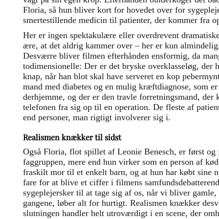
Floria, så hun bliver kort for hovedet over for sygeple
smertestillende medicin til patienter, der kommer fra
Her er ingen spektakulære eller overdrevent dramatiske 
ære, at det aldrig kammer over – her er kun almindelig,
Desværre bliver filmen efterhånden ensformig, da mange
todimensionelle: Der er det bryske overklasseløg, der 
knap, når han blot skal have serveret en kop pebermynt
mand med diabetes og en mulig kræftdiagnose, som er
derhjemme, og der er den travle forretningsmand, der k
telefonen fra sig op til en operation. De fleste af patie
end personer, man rigtigt involverer sig i.
Realismen knækker til sidst
Også Floria, flot spillet af Leonie Benesch, er først og
faggruppen, mere end hun virker som en person af kød o
fraskilt mor til et enkelt barn, og at hun har købt sine
fare for at blive et ciffer i filmens samfundsdebatterend
sygeplejersker til at tage sig af os, når vi bliver gamle
gangene, løber alt for hurtigt. Realismen knækker des
slutningen handler helt utroværdigt i en scene, der om