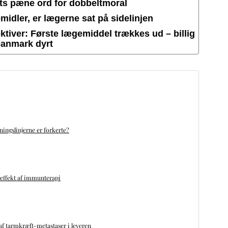
ets pæne ord for dobbeltmoral
idler, er lægerne sat på sidelinjen
tiver: Første lægemiddel trækkes ud – billig
Danmark dyrt
ningslinjerne er forkerte?
 effekt af immunterapi
f tarmkræft-metastaser i leveren