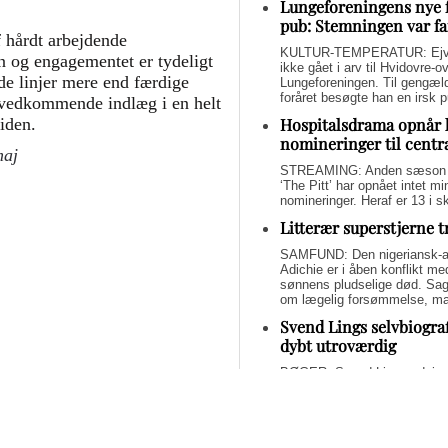
Lungeforeningens nye 
pub: Stemningen var fa
f hårdt arbejdende
KULTUR-TEMPERATUR: Ejvin
n og engagementet er tydeligt
ikke gået i arv til Hvidovre-o
ede linjer mere end færdige
Lungeforeningen. Til gengæl
foråret besøgte han en irsk 
t vedkommende indlæg i en helt
Hospitalsdrama opnår 
iden.
nomineringer til centr
maj
STREAMING: Anden sæson a
‘The Pitt’ har opnået intet 
nomineringer. Heraf er 13 i s
Litterær superstjerne 
SAMFUND: Den nigeriansk-a
Adichie er i åben konflikt me
sønnens pludselige død. Sage
om lægelig forsømmelse, mang
Svend Lings selvbiograf
dybt utroværdig
BØGER: Svend Lings udgiver 
aktiv dødshjælp, men han end
og for et konstruktivt bidrag