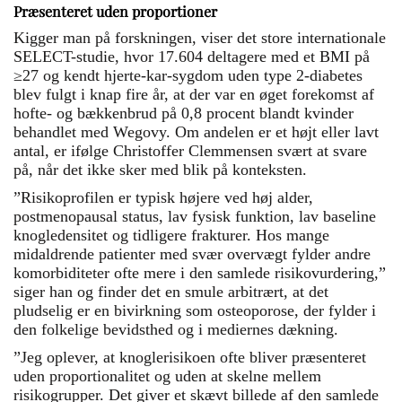
Præsenteret uden proportioner
Kigger man på forskningen, viser det store internationale
SELECT-studie, hvor 17.604 deltagere med et BMI på
≥27 og kendt hjerte-kar-sygdom uden type 2-diabetes
blev fulgt i knap fire år, at der var en øget forekomst af
hofte- og bækkenbrud på 0,8 procent blandt kvinder
behandlet med Wegovy. Om andelen er et højt eller lavt
antal, er ifølge Christoffer Clemmensen svært at svare
på, når det ikke sker med blik på konteksten.
”Risikoprofilen er typisk højere ved høj alder,
postmenopausal status, lav fysisk funktion, lav baseline
knogledensitet og tidligere frakturer. Hos mange
midaldrende patienter med svær overvægt fylder andre
komorbiditeter ofte mere i den samlede risikovurdering,”
siger han og finder det en smule arbitrært, at det
pludselig er en bivirkning som osteoporose, der fylder i
den folkelige bevidsthed og i mediernes dækning.
”Jeg oplever, at knoglerisikoen ofte bliver præsenteret
uden proportionalitet og uden at skelne mellem
risikogrupper. Det giver et skævt billede af den samlede