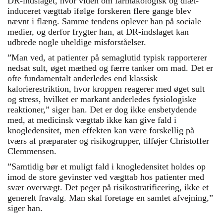
DR-indslaget, hvor viden om farmakologisk og diæt-
induceret vægttab ifølge forskeren flere gange blev
nævnt i flæng. Samme tendens oplever han på sociale
medier, og derfor frygter han, at DR-indslaget kan
udbrede nogle uheldige misforståelser.
”Man ved, at patienter på semaglutid typisk rapporterer
nedsat sult, øget mæthed og færre tanker om mad. Det er
ofte fundamentalt anderledes end klassisk
kalorierestriktion, hvor kroppen reagerer med øget sult
og stress, hvilket er markant anderledes fysiologiske
reaktioner,” siger han. Det er dog ikke ensbetydende
med, at medicinsk vægttab ikke kan give fald i
knogledensitet, men effekten kan være forskellig på
tværs af præparater og risikogrupper, tilføjer Christoffer
Clemmensen.
”Samtidig bør et muligt fald i knogledensitet holdes op
imod de store gevinster ved vægttab hos patienter med
svær overvægt. Det peger på risikostratificering, ikke et
generelt fravalg. Man skal foretage en samlet afvejning,”
siger han.