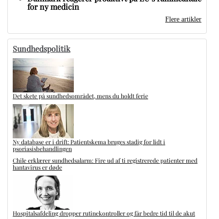
for ny medicin
Flere artikler
Sundhedspolitik
Det skete på sundhedsområdet, mens du holdt ferie
Ny database er i drift: Patientskema bruges stadig for lidt i
psoriasisbehandlingen
Chile erklærer sundhedsalarm: Fire ud af ti registrerede patienter med
hantavirus er døde
Hospitalsafdeling dropper rutinekontroller og får bedre tid til de akut