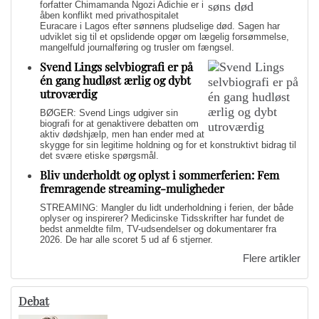
forfatter Chimamanda Ngozi Adichie er i
åben konflikt med privathospitalet
Euracare i Lagos efter sønnens pludselige død. Sagen har
udviklet sig til et opslidende opgør om lægelig forsømmelse,
mangelfuld journalføring og trusler om fængsel.
Svend Lings selvbiografi er på
én gang hudløst ærlig og dybt
utroværdig
BØGER: Svend Lings udgiver sin
biografi for at genaktivere debatten om
aktiv dødshjælp, men han ender med at
skygge for sin legitime holdning og for et konstruktivt bidrag til
det svære etiske spørgsmål.
Bliv underholdt og oplyst i sommerferien: Fem
fremragende streaming-muligheder
STREAMING: Mangler du lidt underholdning i ferien, der både
oplyser og inspirerer? Medicinske Tidsskrifter har fundet de
bedst anmeldte film, TV-udsendelser og dokumentarer fra
2026. De har alle scoret 5 ud af 6 stjerner.
Flere artikler
Debat