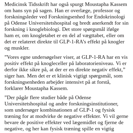
Medicinsk Tidsskrift har også spurgt Mou­stapha Kassem
om hans syn på sagen. Han er overlæge, professor og
forskningsleder ved Forskningsenhed for Endokrinologi
på Odense Universitetshospital og bredt anerkendt for sin
forskning i knoglebiologi. Det store spørgsmål ifølge
ham er, om knogletabet er en del af vægttabet, eller om
det er relateret direkte til GLP-1-RA’s effekt på knogler
og muskler.
”Vores egne undersøgelser viser, at GLP-1-RA har en vis
positiv effekt på knogleceller på laboratorieniveau. Vi er
derfor ikke sikre på, at der er en direkte negativ effekt,”
siger han. Men det er et klinisk vigtigt spørgsmål, som
forskningsenheden arbejder intensivt på at forstå,
forklarer Moustapha Kassem.
”Der pågår flere studier både på Odense
Universitetshospital og andre forskningsinstitutioner,
som undersøger kombinationen af GLP-1 og fysisk
træning for at modvirke de negative effekter. Vi vil gerne
bevare de positive effekter ved lægemidlet og fjerne de
negative, og her kan fysisk træning spille en vigtig