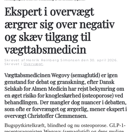
Ekspert i overvægt
ærgrer sig over negativ
og skæv tilgang til
vægttabsmedicin
Skrevet af Henrik Reinberg Simonsen den
30. april 2026
.
Skrevet i
Overvægt
.
Vægttabsmedicinen Wegovy (semaglutid) er igen
genstand for debat og granskning, efter Dansk
Selskab for Almen Medicin har rejst bekymring om
en øget risiko for knogleskørhed (osteoporose) ved
behandlingen. Der mangler dog nuancer i debatten,
som ofte er forvrænget og ærgerlig, mener ekspert i
overvægt Christoffer Clemmensen.
Bugspytkirtelkræft, blindhed og nu osteoporose. GLP-1-
receptoragonisten Wegovy (semaglutid) og dens mulige