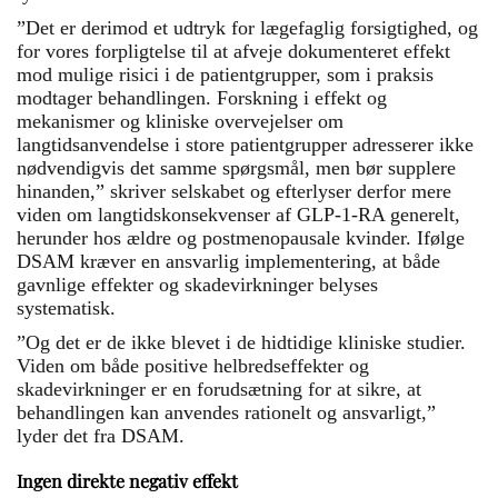
”Det er derimod et udtryk for lægefaglig forsigtighed, og
for vores forpligtelse til at afveje dokumenteret effekt
mod mulige risici i de patientgrupper, som i praksis
modtager behandlingen. Forskning i effekt og
mekanismer og kliniske overvejelser om
langtidsanvendelse i store patientgrupper adresserer ikke
nødvendigvis det samme spørgsmål, men bør supplere
hinanden,” skriver selskabet og efterlyser derfor mere
viden om langtidskonsekvenser af GLP-1-RA generelt,
herunder hos ældre og postmenopausale kvinder. Ifølge
DSAM kræver en ansvarlig implementering, at både
gavnlige effekter og skadevirkninger belyses
systematisk.
”Og det er de ikke blevet i de hidtidige kliniske studier.
Viden om både positive helbredseffekter og
skadevirkninger er en forudsætning for at sikre, at
behandlingen kan anvendes rationelt og ansvarligt,”
lyder det fra DSAM.
Ingen direkte negativ effekt