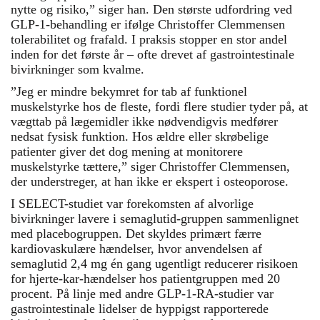
nytte og risiko,” siger han. Den største udfordring ved
GLP-1-behandling er ifølge Christoffer Clemmensen
tolerabilitet og frafald. I praksis stopper en stor andel
inden for det første år – ofte drevet af gastrointestinale
bivirkninger som kvalme.
”Jeg er mindre bekymret for tab af funktionel
muskelstyrke hos de fleste, fordi flere studier tyder på, at
vægttab på lægemidler ikke nødvendigvis medfører
nedsat fysisk funktion. Hos ældre eller skrøbelige
patienter giver det dog mening at monitorere
muskelstyrke tættere,” siger Christoffer Clemmensen,
der understreger, at han ikke er ekspert i osteoporose.
I SELECT-studiet var forekomsten af alvorlige
bivirkninger lavere i semaglutid-gruppen sammenlignet
med placebogruppen. Det skyldes primært færre
kardiovaskulære hændelser, hvor anvendelsen af
semaglutid 2,4 mg én gang ugentligt reducerer risikoen
for hjerte-kar-hændelser hos patientgruppen med 20
procent. På linje med andre GLP-1-RA-studier var
gastrointestinale lidelser de hyppigst rapporterede