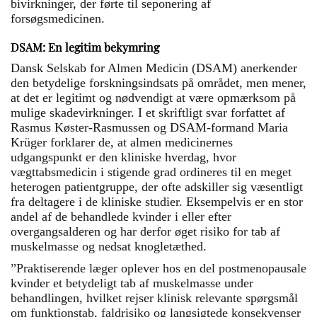
bivirkninger, der førte til seponering af
forsøgsmedicinen.
DSAM: En legitim bekymring
Dansk Selskab for Almen Medicin (DSAM) anerkender
den betydelige forskningsindsats på området, men mener,
at det er legitimt og nødvendigt at være opmærksom på
mulige skadevirkninger. I et skriftligt svar forfattet af
Rasmus Køster-Rasmussen og DSAM-formand Maria
Krüger forklarer de, at almen medicinernes
udgangspunkt er den kliniske hverdag, hvor
vægttabsmedicin i stigende grad ordineres til en meget
heterogen patientgruppe, der ofte adskiller sig væsentligt
fra deltagere i de kliniske studier. Eksempelvis er en stor
andel af de behandlede kvinder i eller efter
overgangsalderen og har derfor øget risiko for tab af
muskelmasse og nedsat knogletæthed.
”Praktiserende læger oplever hos en del postmenopausale
kvinder et betydeligt tab af muskelmasse under
behandlingen, hvilket rejser klinisk relevante spørgsmål
om funktionstab, faldrisiko og langsigtede konsekvenser