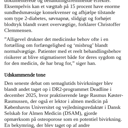
dokumenterede og behandlingsfremmende effekter.
Eksempelvis kan et vægttab på 15 procent have enorme
sundhedsmæssige konsekvenser og afhjælpe tilstande
som type 2-diabetes, søvnapnø, slidgigt og forhøjet
blodtryk blandt svært overvægtige, forklarer Christoffer
Clemmensen.
”Alligevel drukner det medicinske behov ofte i en
fortælling om forfængelighed og ‘misbrug’ blandt
normalvægtige. Patienter med et reelt behandlingsbehov
risikerer at blive stigmatiseret både for deres sygdom og
for den medicin, de har brug for,” siger han.
Udskammende tone
Den seneste debat om semaglutids bivirkninger blev
blandt andet taget op i DR2-programmet Deadline i
december 2025, hvor praktiserende læge Rasmus Køster-
Rasmussen, der også er lektor i almen medicin på
Københavns Universitet og vejlednings­redaktør i Dansk
Selskab for Almen Medicin (DSAM), gjorde
opmærksom på osteoporose som en potentiel bivirkning.
En bekymring, der blev taget op af andre