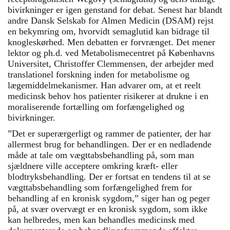
bivirkninger er igen genstand for debat. Senest har blandt
andre Dansk Selskab for Almen Medicin (DSAM) rejst
en bekymring om, hvorvidt semaglutid kan bidrage til
knogleskørhed. Men debatten er forvrænget. Det mener
lektor og ph.d. ved Metabolismecentret på Københavns
Universitet, Christoffer Clemmensen, der arbejder med
translationel forskning inden for metabolisme og
lægemiddelmekanismer. Han advarer om, at et reelt
medicinsk behov hos patienter risikerer at drukne i en
moraliserende fortælling om forfængelighed og
bivirkninger.
”Det er superærgerligt og rammer de patienter, der har
allermest brug for behandlingen. Der er en nedladende
måde at tale om vægttabsbehandling på, som man
sjældnere ville acceptere omkring kræft- eller
blodtryksbehandling. Der er fortsat en tendens til at se
vægttabsbehandling som forfængelighed frem for
behandling af en kronisk sygdom,” siger han og peger
på, at svær overvægt er en kronisk sygdom, som ikke
kan helbredes, men kan behandles medicinsk med