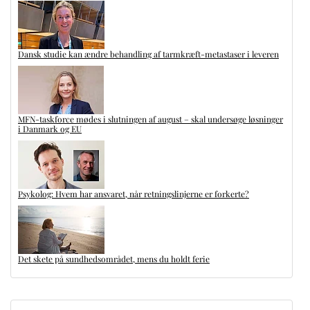
Dansk studie kan ændre behandling af tarmkræft-metastaser i leveren
MFN-taskforce mødes i slutningen af august – skal undersøge løsninger
i Danmark og EU
Psykolog: Hvem har ansvaret, når retningslinjerne er forkerte?
Det skete på sundhedsområdet, mens du holdt ferie