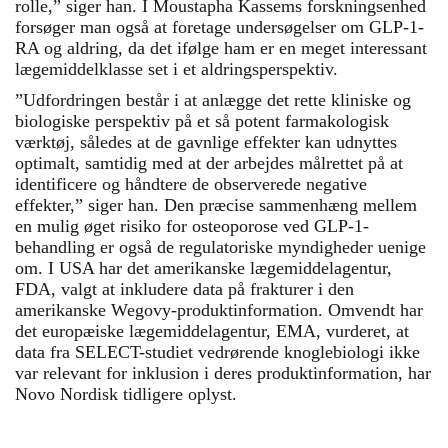
rolle,” siger han. I Moustapha Kassems forskningsenhed
forsøger man også at foretage undersøgelser om GLP-1-
RA og aldring, da det ifølge ham er en meget interessant
lægemiddelklasse set i et aldringsperspektiv.
”Udfordringen består i at anlægge det rette kliniske og
biologiske perspektiv på et så potent farmakologisk
værktøj, således at de gavnlige effekter kan udnyttes
optimalt, samtidig med at der arbejdes målrettet på at
identificere og håndtere de observerede negative
effekter,” siger han. Den præcise sammenhæng mellem
en mulig øget risiko for osteoporose ved GLP-1-
behandling er også de regulatoriske myndigheder uenige
om. I USA har det amerikanske lægemiddelagentur,
FDA, valgt at inkludere data på frakturer i den
amerikanske Wegovy-produktinformation. Omvendt har
det europæiske lægemiddelagentur, EMA, vurderet, at
data fra SELECT-studiet vedrørende knoglebiologi ikke
var relevant for inklusion i deres produktinformation, har
Novo Nordisk tidligere oplyst.