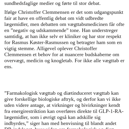
sundhedsfaglige medier og førte til stor debat.
Ifølge Christoffer Clemmensen er det som udgangspunkt
fair at have en offentlig debat om vidt udbredte
lægemidler, men debatten om vægttabsmedicinen får ofte
en ”negativ og udskammende” tone. Han understreger
samtidig, at han ikke selv er kliniker og har stor respekt
for Rasmus Køster-Rasmussen og betragter ham som en
vigtig stemme. Alligevel oplever Christoffer
Clemmensen et behov for at nuancere budskaberne om
overvægt, medicin og knogletab. For ikke alle vægttab er
ens.
”Farmakologisk vægttab og diætinduceret vægttab kan
give forskellige biologiske aftryk, og derfor kan vi ikke
uden videre antage, at virkninger og bivirkninger kendt
fra energirestriktion kan overføres direkte til GLP-1-RA-
lægemidler, som i øvrigt også kan adskille sig
indbyrdes,” siger han med henvisning til blandt andet