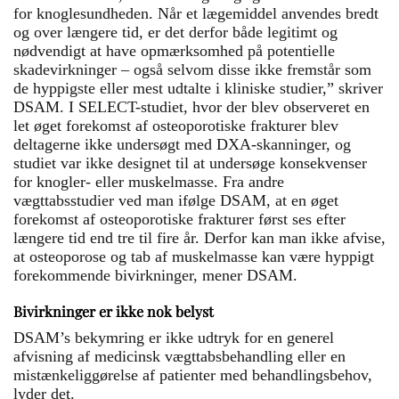
for knoglesundheden. Når et lægemiddel anvendes bredt
og over længere tid, er det derfor både legitimt og
nødvendigt at have opmærksomhed på potentielle
skadevirkninger – også selvom disse ikke fremstår som
de hyppigste eller mest udtalte i kliniske studier,” skriver
DSAM. I SELECT-studiet, hvor der blev observeret en
let øget forekomst af osteoporotiske frakturer blev
deltagerne ikke undersøgt med DXA-skanninger, og
studiet var ikke designet til at undersøge konsekvenser
for knogler- eller muskelmasse. Fra andre
vægttabsstudier ved man ifølge DSAM, at en øget
forekomst af osteoporotiske frakturer først ses efter
længere tid end tre til fire år. Derfor kan man ikke afvise,
at osteoporose og tab af muskelmasse kan være hyppigt
forekommende bivirkninger, mener DSAM.
Bivirkninger er ikke nok belyst
DSAM’s bekymring er ikke udtryk for en generel
afvisning af medicinsk vægttabsbehandling eller en
mistænkeliggørelse af patienter med behandlingsbehov,
lyder det.