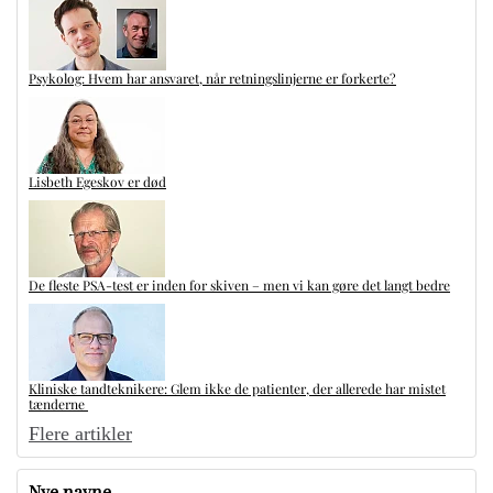
Psykolog: Hvem har ansvaret, når retningslinjerne er forkerte?
Lisbeth Egeskov er død
De fleste PSA-test er inden for skiven – men vi kan gøre det langt bedre
Kliniske tandteknikere: Glem ikke de patienter, der allerede har mistet
tænderne
Flere artikler
Nye navne