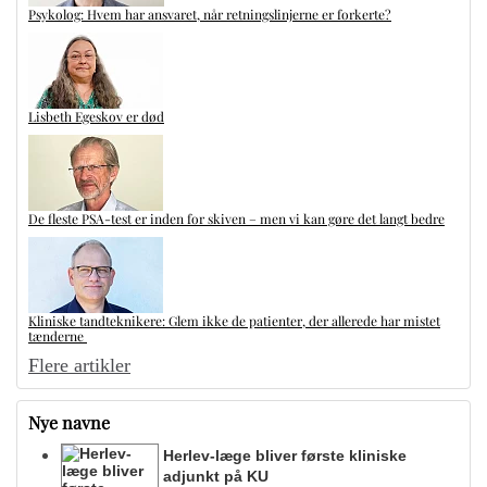
Psykolog: Hvem har ansvaret, når retningslinjerne er forkerte?
Lisbeth Egeskov er død
De fleste PSA-test er inden for skiven – men vi kan gøre det langt bedre
Kliniske tandteknikere: Glem ikke de patienter, der allerede har mistet
tænderne
Flere artikler
Nye navne
Herlev-læge bliver første kliniske
adjunkt på KU