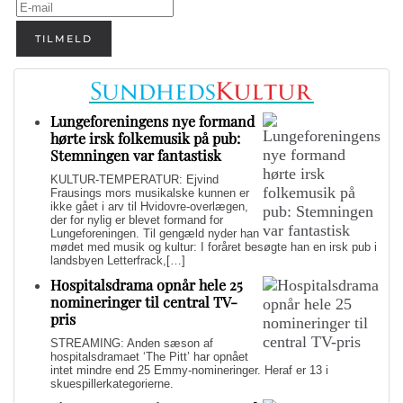
TILMELD
Lungeforeningens nye formand
hørte irsk folkemusik på pub:
Stemningen var fantastisk
KULTUR-TEMPERATUR: Ejvind
Frausings mors musikalske kunnen er
ikke gået i arv til Hvidovre-overlægen,
der for nylig er blevet formand for
Lungeforeningen. Til gengæld nyder han
mødet med musik og kultur: I foråret besøgte han en irsk pub i
landsbyen Letterfrack,[…]
Hospitalsdrama opnår hele 25
nomineringer til central TV-
pris
STREAMING: Anden sæson af
hospitalsdramaet ‘The Pitt’ har opnået
intet mindre end 25 Emmy-nomineringer. Heraf er 13 i
skuespillerkategorierne.