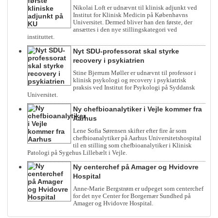
Nikolai Loft er udnævnt til klinisk adjunkt ved
Institut for Klinisk Medicin på Københavns
Universitet. Dermed bliver han den første, der
ansættes i den nye stillingskategori ved
instituttet.
Nyt SDU-professorat skal styrke
recovery i psykiatrien
Stine Bjerrum Møller er udnævnt til professor i
klinisk psykologi og recovery i psykiatrisk
praksis ved Institut for Psykologi på Syddansk
Universitet.
Ny chefbioanalytiker i Vejle kommer fra
Aarhus
Lene Sofia Sørensen skifter efter fire år som
chefbioanalytiker på Aarhus Universitetshospital
til en stilling som chefbioanalytiker i Klinisk
Patologi på Sygehus Lillebælt i Vejle.
Ny centerchef på Amager og Hvidovre
Hospital
Anne-Marie Bergstrøm er udpeget som centerchef
for det nye Center for Borgernær Sundhed på
Amager og Hvidovre Hospital.