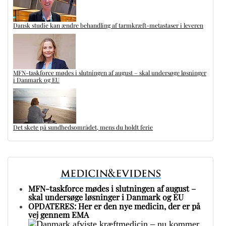
Dansk studie kan ændre behandling af tarmkræft-metastaser i leveren
MFN-taskforce mødes i slutningen af august – skal undersøge løsninger
i Danmark og EU
Det skete på sundhedsområdet, mens du holdt ferie
MFN-taskforce mødes i slutningen af august –
skal undersøge løsninger i Danmark og EU
OPDATERES: Her er den nye medicin, der er på
vej gennem EMA