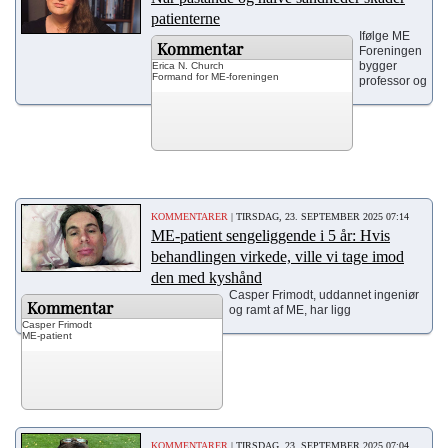
patienterne
Ifølge ME
Kommentar
Foreningen
bygger
Erica N. Church
Formand for ME-foreningen
professor og
KOMMENTARER
| TIRSDAG, 23. SEPTEMBER 2025 07:14
ME-patient sengeliggende i 5 år: Hvis
behandlingen virkede, ville vi tage imod
den med kyshånd
Casper Frimodt, uddannet ingeniør
Kommentar
og ramt af ME, har ligg
Casper Frimodt
ME-patient
KOMMENTARER
| TIRSDAG, 23. SEPTEMBER 2025 07:04