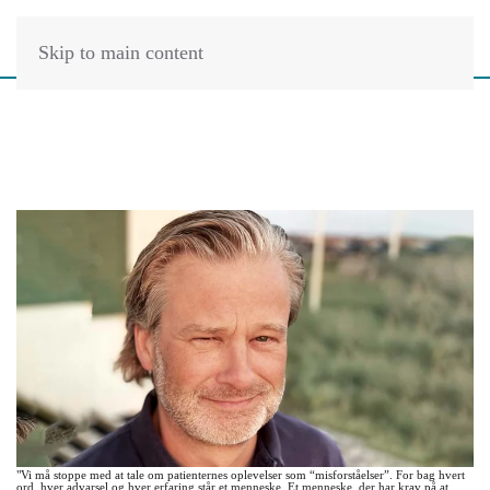
Skip to main content
"Vi må stoppe med at tale om patienternes oplevelser som “misforståelser”. For bag hvert
ord, hver advarsel og hver erfaring står et menneske. Et menneske, der har krav på at