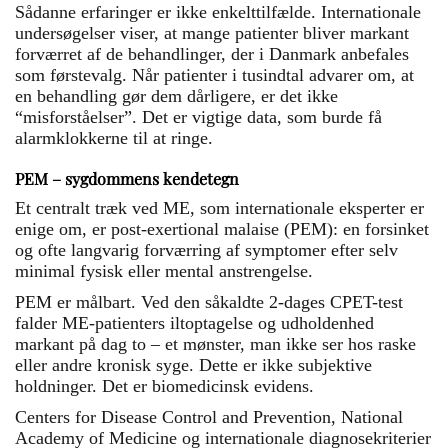
Sådanne erfaringer er ikke enkelttilfælde. Internationale
undersøgelser viser, at mange patienter bliver markant
forværret af de behandlinger, der i Danmark anbefales
som førstevalg. Når patienter i tusindtal advarer om, at
en behandling gør dem dårligere, er det ikke
“misforståelser”. Det er vigtige data, som burde få
alarmklokkerne til at ringe.
PEM – sygdommens kendetegn
Et centralt træk ved ME, som internationale eksperter er
enige om, er post-exertional malaise (PEM): en forsinket
og ofte langvarig forværring af symptomer efter selv
minimal fysisk eller mental anstrengelse.
PEM er målbart. Ved den såkaldte 2-dages CPET-test
falder ME-patienters iltoptagelse og udholdenhed
markant på dag to – et mønster, man ikke ser hos raske
eller andre kronisk syge. Dette er ikke subjektive
holdninger. Det er biomedicinsk evidens.
Centers for Disease Control and Prevention, National
Academy of Medicine og internationale diagnosekriterier