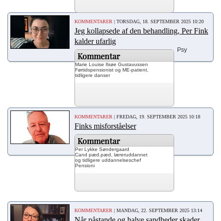
KOMMENTARER
| TORSDAG, 18. SEPTEMBER 2025 10:20
Jeg kollapsede af den behandling, Per Fink
kalder ufarlig
Psy
Kommentar
Marie
Louise
Ilsøe Gustavussen
Førtidspensionist og ME-patient,
tidligere danser
KOMMENTARER
| FREDAG, 19. SEPTEMBER 2025 10:18
Finks misforståelser
Kommentar
Per Lykke Søndergaard
Cand pæd.pæd, læreruddannet
og tidligere uddannelseschef
Pensioni
KOMMENTARER
| MANDAG, 22. SEPTEMBER 2025 13:14
Når påstande og halve sandheder skader