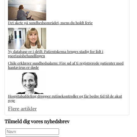
Det skete på sundhedsområdet, mens du holdt ferie
Ny database er i drift: Patientskema bruges stadig for lidt i
psoriasisbehandlingen
Chile erklærer sundhedsalarm: Fire ud af ti registrerede patienter med
hantavirus er døde
Hospitalsafdeling dropper rutinekontroller og får bedre tid til de akut
syge
Flere artikler
Tilmeld dig vores nyhedsbrev