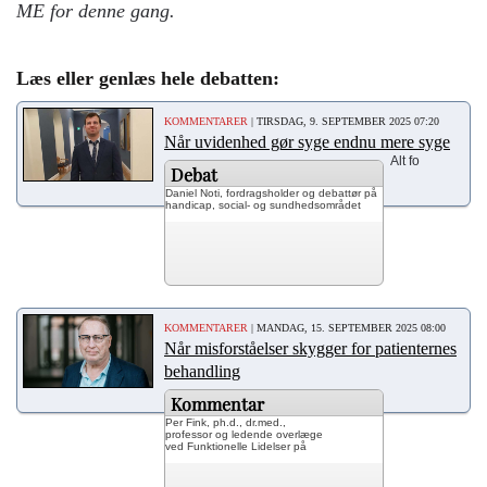
ME for denne gang.
Læs eller genlæs hele debatten:
KOMMENTARER
| TIRSDAG, 9. SEPTEMBER 2025 07:20
Når uvidenhed gør syge endnu mere syge
Alt fo
Debat
Daniel Noti, fordragsholder og debattør på
handicap, social- og sundhedsområdet
KOMMENTARER
| MANDAG, 15. SEPTEMBER 2025 08:00
Når misforståelser skygger for patienternes
behandling
Kommentar
Per Fink, ph.d., dr.med.,
professor og ledende overlæge
ved Funktionelle Lidelser på