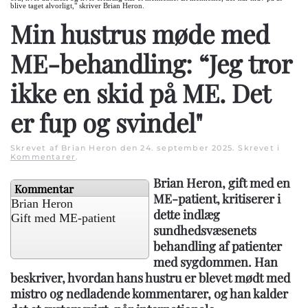
blive taget alvorligt," skriver Brian Heron.
Min hustrus møde med
ME-behandling: “Jeg tror
ikke en skid på ME. Det
er fup og svindel"
Skrevet af Brian Heron den
24. september 2025
. Skrevet i
Kommentarer
.
Brian Heron, gift med en
Kommentar
ME-patient, kritiserer i
Brian Heron
dette indlæg
Gift med ME-patient
sundhedsvæsenets
behandling af patienter
med sygdommen. Han
beskriver, hvordan hans hustru er blevet mødt med
mistro og nedladende kommentarer, og han kalder