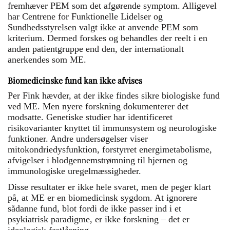
fremhæver PEM som det afgørende symptom. Alligevel
har Centrene for Funktionelle Lidelser og
Sundhedsstyrelsen valgt ikke at anvende PEM som
kriterium. Dermed forskes og behandles der reelt i en
anden patientgruppe end den, der internationalt
anerkendes som ME.
Biomedicinske fund kan ikke afvises
Per Fink hævder, at der ikke findes sikre biologiske fund
ved ME. Men nyere forskning dokumenterer det
modsatte. Genetiske studier har identificeret
risikovarianter knyttet til immunsystem og neurologiske
funktioner. Andre undersøgelser viser
mitokondriedysfunktion, forstyrret energimetabolisme,
afvigelser i blodgennemstrømning til hjernen og
immunologiske uregelmæssigheder.
Disse resultater er ikke hele svaret, men de peger klart
på, at ME er en biomedicinsk sygdom. At ignorere
sådanne fund, blot fordi de ikke passer ind i et
psykiatrisk paradigme, er ikke forskning – det er