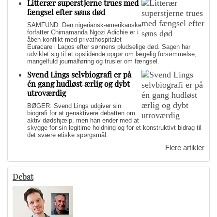
Litterær superstjerne trues med
fængsel efter søns død
SAMFUND: Den nigeriansk-amerikanske
forfatter Chimamanda Ngozi Adichie er i
åben konflikt med privathospitalet
Euracare i Lagos efter sønnens pludselige død. Sagen har
udviklet sig til et opslidende opgør om lægelig forsømmelse,
mangelfuld journalføring og trusler om fængsel.
Svend Lings selvbiografi er på
én gang hudløst ærlig og dybt
utroværdig
BØGER: Svend Lings udgiver sin
biografi for at genaktivere debatten om
aktiv dødshjælp, men han ender med at
skygge for sin legitime holdning og for et konstruktivt bidrag til
det svære etiske spørgsmål.
Flere artikler
Debat