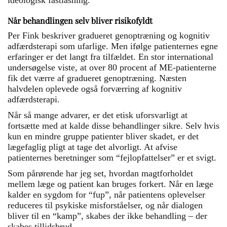
ideologisk fastlåsning.
Når behandlingen selv bliver risikofyldt
Per Fink beskriver gradueret genoptræning og kognitiv
adfærdsterapi som ufarlige. Men ifølge patienternes egne
erfaringer er det langt fra tilfældet. En stor international
undersøgelse viste, at over 80 procent af ME-patienterne
fik det værre af gradueret genoptræning. Næsten
halvdelen oplevede også forværring af kognitiv
adfærdsterapi.
Når så mange advarer, er det etisk uforsvarligt at
fortsætte med at kalde disse behandlinger sikre. Selv hvis
kun en mindre gruppe patienter bliver skadet, er det
lægefaglig pligt at tage det alvorligt. At afvise
patienternes beretninger som “fejlopfattelser” er et svigt.
Som pårørende har jeg set, hvordan magtforholdet
mellem læge og patient kan bruges forkert. Når en læge
kalder en sygdom for “fup”, når patientens oplevelser
reduceres til psykiske misforståelser, og når dialogen
bliver til en “kamp”, skabes der ikke behandling – der
skabes tillidsbrud.