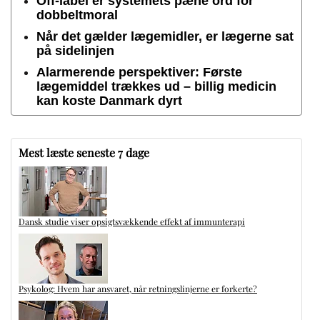
Off-label er systemets pæne ord for
dobbeltmoral
Når det gælder lægemidler, er lægerne sat
på sidelinjen
Alarmerende perspektiver: Første
lægemiddel trækkes ud – billig medicin
kan koste Danmark dyrt
Mest læste seneste 7 dage
Dansk studie viser opsigtsvækkende effekt af immunterapi
Psykolog: Hvem har ansvaret, når retningslinjerne er forkerte?