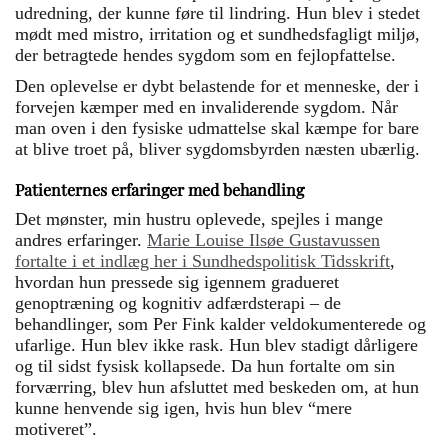
udredning, der kunne føre til lindring. Hun blev i stedet
mødt med mistro, irritation og et sundhedsfagligt miljø,
der betragtede hendes sygdom som en fejlopfattelse.
Den oplevelse er dybt belastende for et menneske, der i
forvejen kæmper med en invaliderende sygdom. Når
man oven i den fysiske udmattelse skal kæmpe for bare
at blive troet på, bliver sygdomsbyrden næsten ubærlig.
Patienternes erfaringer med behandling
Det mønster, min hustru oplevede, spejles i mange
andres erfaringer.
Marie Louise Ilsøe Gustavussen
fortalte i et indlæg her i Sundhedspolitisk Tidsskrift
,
hvordan hun pressede sig igennem gradueret
genoptræning og kognitiv adfærdsterapi – de
behandlinger, som Per Fink kalder veldokumenterede og
ufarlige. Hun blev ikke rask. Hun blev stadigt dårligere
og til sidst fysisk kollapsede. Da hun fortalte om sin
forværring, blev hun afsluttet med beskeden om, at hun
kunne henvende sig igen, hvis hun blev “mere
motiveret”.