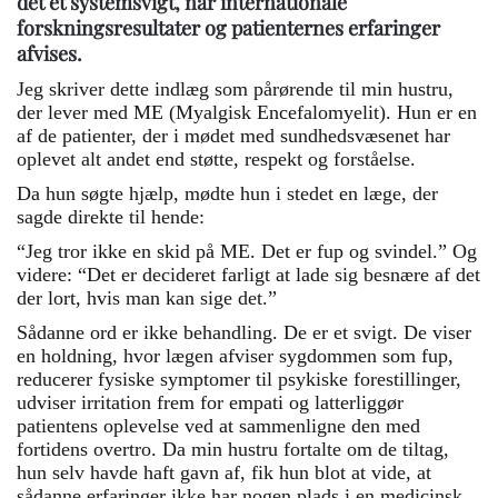
det et systemsvigt, når internationale
forskningsresultater og patienternes erfaringer
afvises.
Jeg skriver dette indlæg som pårørende til min hustru,
der lever med ME (Myalgisk Encefalomyelit). Hun er en
af de patienter, der i mødet med sundhedsvæsenet har
oplevet alt andet end støtte, respekt og forståelse.
Da hun søgte hjælp, mødte hun i stedet en læge, der
sagde direkte til hende:
“Jeg tror ikke en skid på ME. Det er fup og svindel.” Og
videre: “Det er decideret farligt at lade sig besnære af det
der lort, hvis man kan sige det.”
Sådanne ord er ikke behandling. De er et svigt. De viser
en holdning, hvor lægen afviser sygdommen som fup,
reducerer fysiske symptomer til psykiske forestillinger,
udviser irritation frem for empati og latterliggør
patientens oplevelse ved at sammenligne den med
fortidens overtro. Da min hustru fortalte om de tiltag,
hun selv havde haft gavn af, fik hun blot at vide, at
sådanne erfaringer ikke har nogen plads i en medicinsk