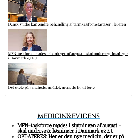
Dansk studie kan ændre behandling af tarmkræft-metastaser i leveren
MFN-taskforce mødes i slutningen af august – skal undersøge løsninger
i Danmark og EU
Det skete på sundhedsområdet, mens du holdt ferie
MFN-taskforce mødes i slutningen af august –
skal undersøge løsninger i Danmark og EU
OPDATERES: Her er den nye medicin, der er på