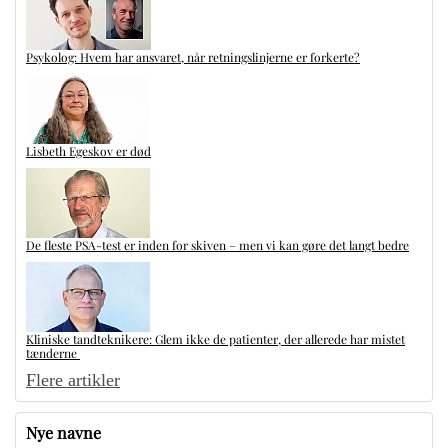
Psykolog: Hvem har ansvaret, når retningslinjerne er forkerte?
Lisbeth Egeskov er død
De fleste PSA-test er inden for skiven – men vi kan gøre det langt bedre
Kliniske tandteknikere: Glem ikke de patienter, der allerede har mistet
tænderne
Flere artikler
Nye navne