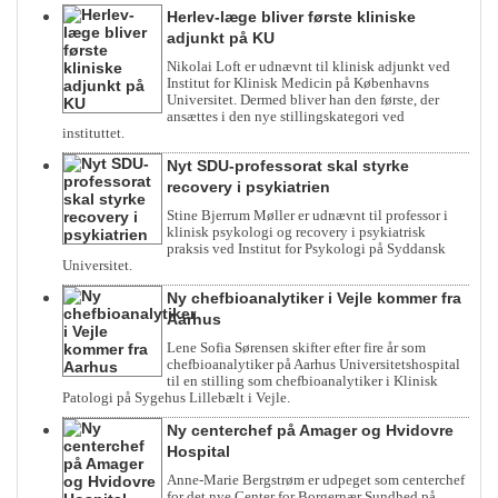
Herlev-læge bliver første kliniske
adjunkt på KU
Nikolai Loft er udnævnt til klinisk adjunkt ved
Institut for Klinisk Medicin på Københavns
Universitet. Dermed bliver han den første, der
ansættes i den nye stillingskategori ved
instituttet.
Nyt SDU-professorat skal styrke
recovery i psykiatrien
Stine Bjerrum Møller er udnævnt til professor i
klinisk psykologi og recovery i psykiatrisk
praksis ved Institut for Psykologi på Syddansk
Universitet.
Ny chefbioanalytiker i Vejle kommer fra
Aarhus
Lene Sofia Sørensen skifter efter fire år som
chefbioanalytiker på Aarhus Universitetshospital
til en stilling som chefbioanalytiker i Klinisk
Patologi på Sygehus Lillebælt i Vejle.
Ny centerchef på Amager og Hvidovre
Hospital
Anne-Marie Bergstrøm er udpeget som centerchef
for det nye Center for Borgernær Sundhed på