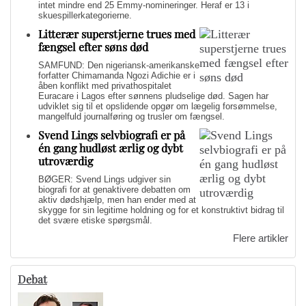
intet mindre end 25 Emmy-nomineringer. Heraf er 13 i
skuespillerkategorierne.
Litterær superstjerne trues med
fængsel efter søns død
SAMFUND: Den nigeriansk-amerikanske
forfatter Chimamanda Ngozi Adichie er i
åben konflikt med privathospitalet
Euracare i Lagos efter sønnens pludselige død. Sagen har
udviklet sig til et opslidende opgør om lægelig forsømmelse,
mangelfuld journalføring og trusler om fængsel.
Svend Lings selvbiografi er på
én gang hudløst ærlig og dybt
utroværdig
BØGER: Svend Lings udgiver sin
biografi for at genaktivere debatten om
aktiv dødshjælp, men han ender med at
skygge for sin legitime holdning og for et konstruktivt bidrag til
det svære etiske spørgsmål.
Flere artikler
Debat