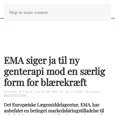
Skip to main content
EMA siger ja til ny
genterapi mod en særlig
form for blærekræft
Skrevet af Signe Juul Kraft den
22. april 2026
. Skrevet i
Behandlinger
.
Det Europæiske Lægemiddelagentur, EMA, har
anbefalet en betinget markedsføringstilladelse til