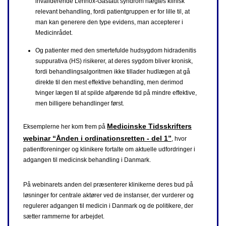
invaliderende Lennox-Gastaut syndrom nægtes klinisk
relevant behandling, fordi patientgruppen er for lille til, at
man kan generere den type evidens, man accepterer i
Medicinrådet.
Og patienter med den smertefulde hudsygdom hidradenitis
suppurativa (HS) risikerer, at deres sygdom bliver kronisk,
fordi behandlingsalgoritmen ikke tillader hudlægen at gå
direkte til den mest effektive behandling, men derimod
tvinger lægen til at spilde afgørende tid på mindre effektive,
men billigere behandlinger først.
Medicinske Tidsskrifters
Eksemplerne her kom frem på
webinar “Ånden i ordinationsretten - del 1”
, hvor
patientforeninger og klinikere fortalte om aktuelle udfordringer i
adgangen til medicinsk behandling i Danmark.
På webinarets anden del præsenterer klinikerne deres bud på
løsninger for centrale aktører ved de instanser, der vurderer og
regulerer adgangen til medicin i Danmark og de politikere, der
sætter rammerne for arbejdet.