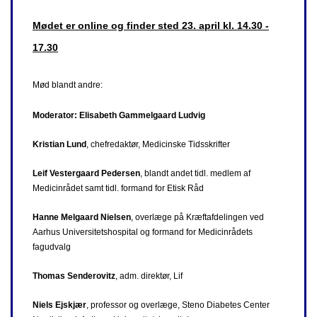
Mødet er online og finder sted 23. april kl. 14.30 -
17.30
Mød blandt andre:
Moderator: Elisabeth Gammelgaard Ludvig
Kristian Lund
, chefredaktør, Medicinske Tidsskrifter
Leif Vestergaard Pedersen
, blandt andet tidl. medlem af
Medicinrådet samt tidl. formand for Etisk Råd
Hanne Melgaard Nielsen
, overlæge på Kræftafdelingen ved
Aarhus Universitetshospital og formand for Medicinrådets
fagudvalg
Thomas Senderovitz
, adm. direktør, Lif
Niels Ejskjær
, professor og overlæge, Steno Diabetes Center