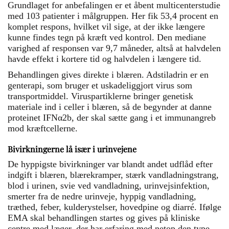
Grundlaget for anbefalingen er et åbent multicenterstudie
med 103 patienter i målgruppen. Her fik 53,4 procent en
komplet respons, hvilket vil sige, at der ikke længere
kunne findes tegn på kræft ved kontrol. Den mediane
varighed af responsen var 9,7 måneder, altså at halvdelen
havde effekt i kortere tid og halvdelen i længere tid.
Behandlingen gives direkte i blæren. Adstiladrin er en
genterapi, som bruger et uskadeliggjort virus som
transportmiddel. Viruspartiklerne bringer genetisk
materiale ind i celler i blæren, så de begynder at danne
proteinet IFNα2b, der skal sætte gang i et immunangreb
mod kræftcellerne.
Bivirkningerne lå især i urinvejene
De hyppigste bivirkninger var blandt andet udflåd efter
indgift i blæren, blærekramper, stærk vandladningstrang,
blod i urinen, svie ved vandladning, urinvejsinfektion,
smerter fra de nedre urinveje, hyppig vandladning,
træthed, feber, kulderystelser, hovedpine og diarré. Ifølge
EMA skal behandlingen startes og gives på kliniske
centre med læger, der har erfaring med netop den type