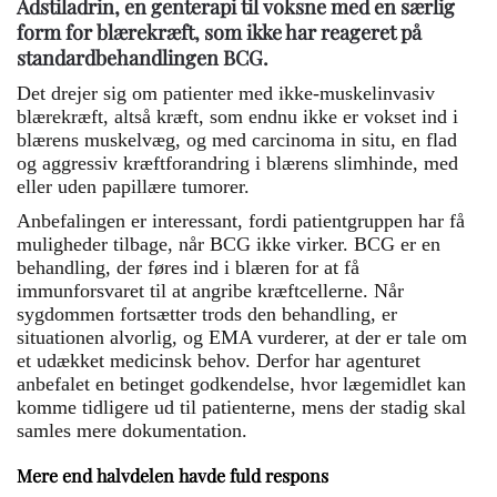
Adstiladrin, en genterapi til voksne med en særlig
form for blærekræft, som ikke har reageret på
standardbehandlingen BCG.
Det drejer sig om patienter med ikke-muskelinvasiv
blærekræft, altså kræft, som endnu ikke er vokset ind i
blærens muskelvæg, og med carcinoma in situ, en flad
og aggressiv kræftforandring i blærens slimhinde, med
eller uden papillære tumorer.
Anbefalingen er interessant, fordi patientgruppen har få
muligheder tilbage, når BCG ikke virker. BCG er en
behandling, der føres ind i blæren for at få
immunforsvaret til at angribe kræftcellerne. Når
sygdommen fortsætter trods den behandling, er
situationen alvorlig, og EMA vurderer, at der er tale om
et udækket medicinsk behov. Derfor har agenturet
anbefalet en betinget godkendelse, hvor lægemidlet kan
komme tidligere ud til patienterne, mens der stadig skal
samles mere dokumentation.
Mere end halvdelen havde fuld respons