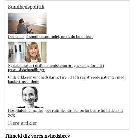
Sundhedspolitik
Det skete på sundhedsområdet, mens du holdt ferie
Ny database er i drift: Patientskema bruges stadig for lidt i
psoriasisbehandlingen
Chile erklærer sundhedsalarm: Fire ud af ti registrerede patienter med
hantavirus er døde
Hospitalsafdeling dropper rutinekontroller og får bedre tid til de akut
syge
Flere artikler
Tilmeld dig vores nyhedsbrev